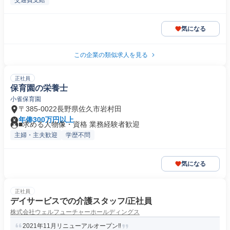
交通費支給
気になる
この企業の類似求人を見る
正社員
保育園の栄養士
小雀保育園
〒385-0022長野県佐久市岩村田
年俸300万円以上
■求める人物像・資格 業務経験者歓迎
主婦・主夫歓迎
学歴不問
気になる
正社員
デイサービスでの介護スタッフ/正社員
株式会社ウェルフューチャーホールディングス
2021年11月リニューアルオープン‼