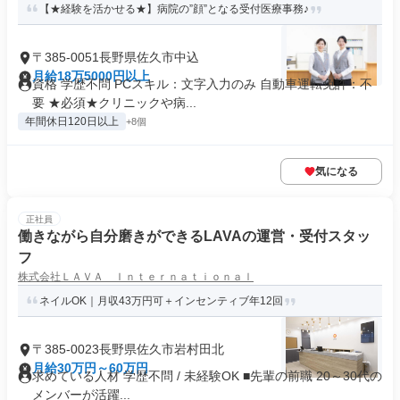
【★経験を活かせる★】病院の”顔”となる受付医療事務♪
〒385-0051長野県佐久市中込
月給18万5000円以上
資格 学歴不問 PCスキル：文字入力のみ 自動車運転免許：不
要 ★必須★クリニックや病...
年間休日120日以上
+8個
気になる
正社員
働きながら自分磨きができるLAVAの運営・受付スタッ
フ
株式会社ＬＡＶＡ Ｉｎｔｅｒｎａｔｉｏｎａｌ
ネイルOK｜月収43万円可＋インセンティブ年12回
〒385-0023長野県佐久市岩村田北
月給30万円～60万円
求めている人材 学歴不問 / 未経験OK ■先輩の前職 20～30代の
メンバーが活躍...