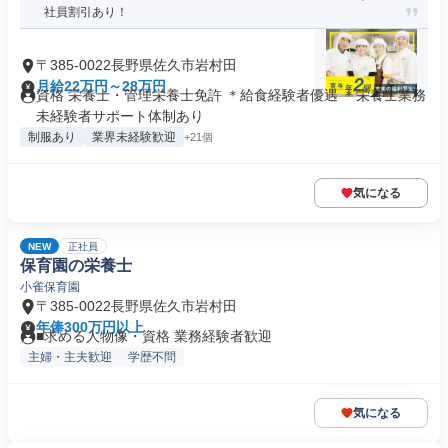
社員割引あり！
〒385-0022長野県佐久市岩村田
月給22万円～28万円
資格 栄養士・管理栄養士免許 ＊給食経験者優遇 ＊栄養士業務
未経験者サポート体制あり
制服あり
業界未経験歓迎
+21個
気になる
NEW
正社員
保育園の栄養士
小雀保育園
〒385-0022長野県佐久市岩村田
年俸300万円以上
■求める人物像・資格 業務経験者歓迎
主婦・主夫歓迎
学歴不問
気になる