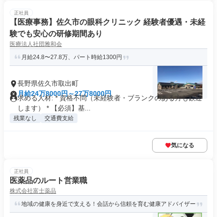
正社員
【医療事務】佐久市の眼科クリニック 経験者優遇・未経
験でも安心の研修期間あり
医療法人社団雅和会
月給24.8〜27.8万、パート時給1300円
長野県佐久市取出町
月給24万8000円～27万8000円
求める人材: * 資格不問（未経験者・ブランクのある方も歓迎
します） * 【必須】基...
残業なし
交通費支給
気になる
正社員
医薬品のルート営業職
株式会社富士薬品
地域の健康を身近で支える！会話から信頼を育む健康アドバイザー