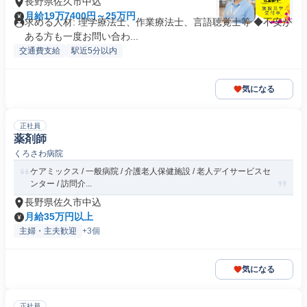
長野県佐久市中込
月給19万7400円～25万円
求める人材: 理学療法士、作業療法士、言語聴覚士等 ◆不安が
ある方も一度お問い合わ...
交通費支給
駅近5分以内
気になる
正社員
薬剤師
くろさわ病院
ケアミックス / 一般病院 / 介護老人保健施設 / 老人デイサービスセ
ンター / 訪問介...
長野県佐久市中込
月給35万円以上
主婦・主夫歓迎
+3個
気になる
正社員