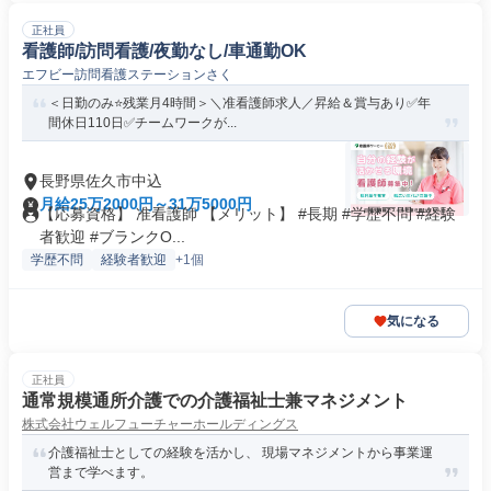
正社員
看護師/訪問看護/夜勤なし/車通勤OK
エフビー訪問看護ステーションさく
＜日勤のみ⭐残業月4時間＞＼准看護師求人／昇給＆賞与あり✅年
間休日110日✅チームワークが...
長野県佐久市中込
月給25万2000円～31万5000円
【応募資格】 准看護師 【メリット】 #長期 #学歴不問 #経験
者歓迎 #ブランクO...
学歴不問
経験者歓迎
+1個
気になる
正社員
通常規模通所介護での介護福祉士兼マネジメント
株式会社ウェルフューチャーホールディングス
介護福祉士としての経験を活かし、 現場マネジメントから事業運
営まで学べます。