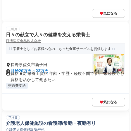
気になる
正社員
日々の献立で人々の健康を支える栄養士
日清医療食品株式会社
栄養士としてお客様へ心のこもった食事サービスを提供します
長野県佐久市新子田
月給20万円～23万円
資格 ■要 栄養士資格 年齢・学歴・経験不問です。 未経験でも
資格を活かして働きたい...
交通費支給
気になる
正社員
介護老人保健施設の看護師/常勤・夜勤有り
介護老人保健施設安寿苑