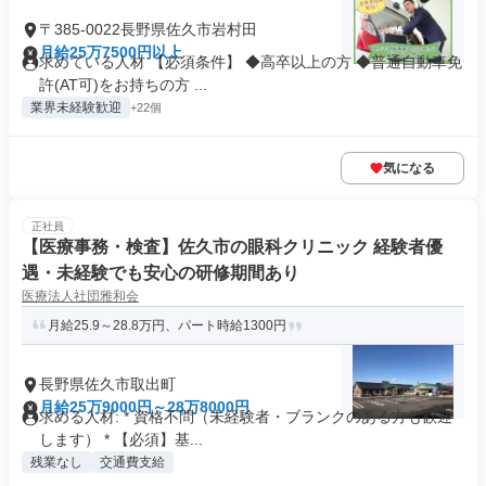
〒385-0022長野県佐久市岩村田
月給25万7500円以上
求めている人材 【必須条件】 ◆高卒以上の方 ◆普通自動車免
許(AT可)をお持ちの方 ...
業界未経験歓迎
+22個
気になる
正社員
【医療事務・検査】佐久市の眼科クリニック 経験者優
遇・未経験でも安心の研修期間あり
医療法人社団雅和会
月給25.9～28.8万円、パート時給1300円
長野県佐久市取出町
月給25万9000円～28万8000円
求める人材: * 資格不問（未経験者・ブランクのある方も歓迎
します） * 【必須】基...
残業なし
交通費支給