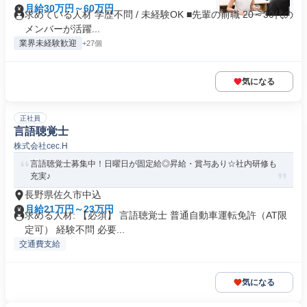
月給30万円～60万円
求めている人材 学歴不問 / 未経験OK ■先輩の前職 20～30代の
メンバーが活躍...
業界未経験歓迎
+27個
気になる
正社員
言語聴覚士
株式会社cec.H
言語聴覚士募集中！日曜日が固定給◎昇給・賞与あり☆社内研修も
充実♪
長野県佐久市中込
月給21万円～23万円
求める人材: 【必須】 言語聴覚士 普通自動車運転免許（AT限
定可） 経験不問 必要...
交通費支給
気になる