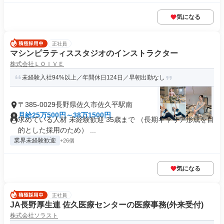
気になる
正社員
マシンピラティススタジオのインストラクター
株式会社ＬＯＩＶＥ
未経験入社94%以上／年間休日124日／早朝出勤なし
〒385-0029長野県佐久市佐久平駅南
月給25万500円～38万1500円
求めている人材 未経験歓迎 35歳まで （長期キャリア形成を目
的とした採用のため） ...
業界未経験歓迎
+26個
気になる
正社員
JA長野厚生連 佐久医療センターの医療事務(外来受付)
株式会社ソラスト