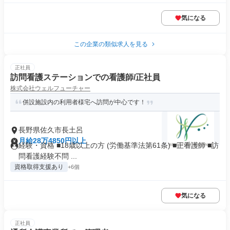
気になる
この企業の類似求人を見る
正社員
訪問看護ステーションでの看護師/正社員
株式会社ウェルフューチャー
併設施設内の利用者様宅へ訪問が中心です！
長野県佐久市長土呂
月給28万4850円以上
経験・資格 ■18歳以上の方 (労働基準法第61条) ■正看護師 ■訪
問看護経験不問 ...
資格取得支援あり
+6個
気になる
正社員