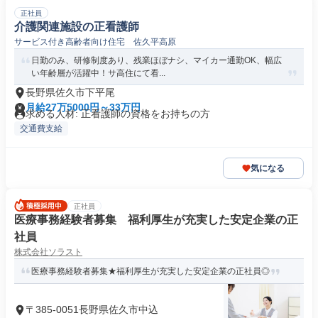
正社員
介護関連施設の正看護師
サービス付き高齢者向け住宅 佐久平高原
日勤のみ、研修制度あり、残業ほぼナシ、マイカー通勤OK、幅広
い年齢層が活躍中！サ高住にて看...
長野県佐久市下平尾
月給27万5000円～33万円
求める人材: 正看護師の資格をお持ちの方
交通費支給
気になる
正社員
医療事務経験者募集 福利厚生が充実した安定企業の正
社員
株式会社ソラスト
医療事務経験者募集★福利厚生が充実した安定企業の正社員◎
〒385-0051長野県佐久市中込