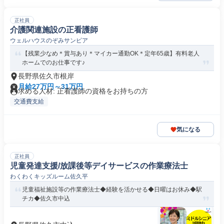
正社員
介護関連施設の正看護師
ウェルハウスのぞみサンピア
【残業少なめ＊賞与あり＊マイカー通勤OK＊定年65歳】有料老人
ホームでのお仕事です♪
長野県佐久市根岸
月給27万円～31万円
求める人材: 正看護師の資格をお持ちの方
交通費支給
気になる
正社員
児童発達支援/放課後等デイサービスの作業療法士
わくわくキッズルーム佐久平
児童福祉施設等の作業療法士◆経験を活かせる◆日曜はお休み◆駅
チカ◆佐久市中込