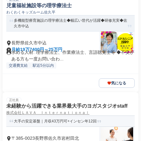
児童福祉施設等の理学療法士
わくわくキッズルーム佐久平
多機能型療育施設の理学療法士◆幅広い世代が活躍◆研修充実◆佐
久市中込
長野県佐久市中込
月給19万7400円～25万円
求める人材: 理学療法士、作業療法士、言語聴覚士等 ◆不安が
ある方も一度お問い合わ...
交通費支給
駅近5分以内
気になる
正社員
未経験から活躍できる業界最大手のヨガスタジオstaff
株式会社ＬＡＶＡ Ｉｎｔｅｒｎａｔｉｏｎａｌ
大手の安定基盤｜月収43万円可+インセン年12回
〒385-0023長野県佐久市岩村田北