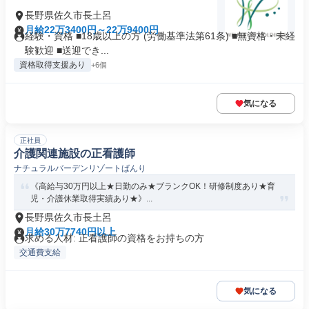
長野県佐久市長土呂
月給22万3400円～22万9400円
経験・資格 ■18歳以上の方 (労働基準法第61条) ■無資格・未経
験歓迎 ■送迎でき...
資格取得支援あり
+6個
気になる
正社員
介護関連施設の正看護師
ナチュラルバーデンリゾートばんり
《高給与30万円以上★日勤のみ★ブランクOK！研修制度あり★育
児・介護休業取得実績あり★》...
長野県佐久市長土呂
月給30万7740円以上
求める人材: 正看護師の資格をお持ちの方
交通費支給
気になる