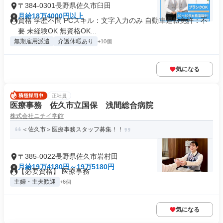
〒384-0301長野県佐久市臼田
月給18万4000円以上
資格 学歴不問 PCスキル：文字入力のみ 自動車運転免許：不
要 未経験OK 無資格OK...
無期雇用派遣
介護休暇あり
+10個
気になる
正社員
医療事務 佐久市立国保 浅間総合病院
株式会社ニチイ学館
＜佐久市＞医療事務スタッフ募集！！
〒385-0022長野県佐久市岩村田
月給19万4180円～19万5180円
【必要資格】 医療事務
主婦・主夫歓迎
+6個
気になる