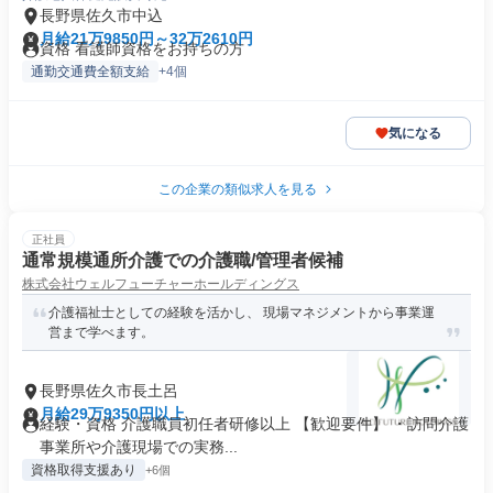
長野県佐久市中込
月給21万9850円～32万2610円
資格 看護師資格をお持ちの方
通勤交通費全額支給
+4個
気になる
この企業の類似求人を見る
正社員
通常規模通所介護での介護職/管理者候補
株式会社ウェルフューチャーホールディングス
介護福祉士としての経験を活かし、 現場マネジメントから事業運
営まで学べます。
長野県佐久市長土呂
月給29万9350円以上
経験・資格 介護職員初任者研修以上 【歓迎要件】 ・訪問介護
事業所や介護現場での実務...
資格取得支援あり
+6個