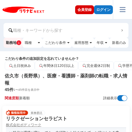
会員登録
ログイン
職種・キーワードから探す
勤務地
職種
こだわり条件
雇用形態
年収
新着のみ
1
こだわり条件の追加設定を忘れていませんか？
土日祝休み
年間休日120日以上
完全週休2日制
学歴
佐久市（長野県）、医療・看護師・薬剤師の転職・求人情
報
45
件
1
〜
45
件目を表示中
関連度順
新着順
詳細表示
業務委託
リラクゼーションセラピスト
株式会社ボディワーク