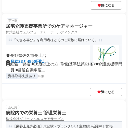
気になる
正社員
居宅介護支援事業所でのケアマネージャー
株式会社ウェルフューチャーホールディングス
「できる喜び」を利用者様とそのご家族に届けていく。
長野県佐久市長土呂
月給23万4850円以上
経験・資格 ■18歳以上の方 (労働基準法第61条) ■介護支援専門
員 ■普通自動車運...
資格取得支援あり
+6個
気になる
正社員
病院内での栄養士 管理栄養士
株式会社グリーンヘルスケアサービス
【栄養士免許必須】未経験・ブランクOK！主婦(夫)活躍中｜賞与/