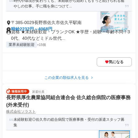
時代や環境が変わっても、未経験から始めてもずっと続けられる癒
やしの仕事。手に職を身につけて...
〒385-0029長野県佐久市佐久平駅南
時給2232円～4068円
資格 ★未経験歓迎・ブランクOK ★学歴・経験・年齢不問！3
0代、40代などミドル世代...
業界未経験歓迎
+15個
気になる
この企業の類似求人を見る
派遣社員
長野県厚生農業協同組合連合会 佐久総合病院の医療事務
(外来受付)
株式会社ソラスト
未経験歓迎◎佐久市の総合病院で医療事務・受付の派遣スタッフ募
集