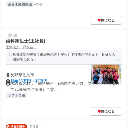
業界未経験歓迎
+27個
気になる
正社員
歯科衛生士(正社員)
医療法人 緑友会
教育体制が充実！未経験の方も安心して仕事ができます！良好な人
間関係も魅力！
長野県佐久市
月給26万円～32万円
求める人材： * 歯科衛生士(経験の浅い方、ブランクのある方
でも積極的に採用） * 雰...
シフト自由
気になる
正社員