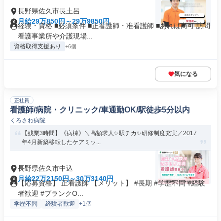
長野県佐久市長土呂
月給29万850円～29万9850円
経験・資格 ■必須条件 ■正看護師・准看護師 ■あれば尚可 訪問
看護事業所や介護現場...
資格取得支援あり
+6個
気になる
正社員
看護師/病院・クリニック/車通勤OK/駅徒歩5分以内
くろさわ病院
【残業3時間】《病棟》＼高額求人✨駅チカ✨研修制度充実／2017
年4月新築移転したケアミッ...
長野県佐久市中込
月給22万2150円～30万3140円
【応募資格】 正看護師 【メリット】 #長期 #学歴不問 #経験
者歓迎 #ブランクO...
学歴不問
経験者歓迎
+1個