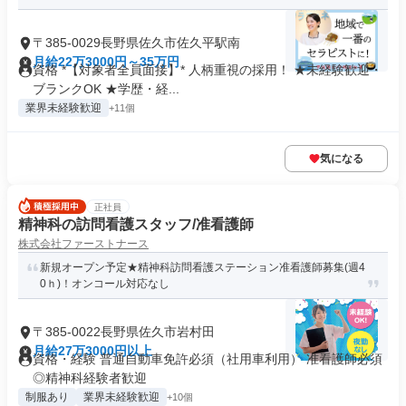
〒385-0029長野県佐久市佐久平駅南
月給22万3000円～35万円
資格 *【対象者全員面接】* 人柄重視の採用！ ★未経験歓迎・
ブランクOK ★学歴・経...
業界未経験歓迎
+11個
気になる
正社員
精神科の訪問看護スタッフ/准看護師
株式会社ファーストナース
新規オープン予定★精神科訪問看護ステーション准看護師募集(週4
0ｈ)！オンコール対応なし
〒385-0022長野県佐久市岩村田
月給27万3000円以上
資格・経験 普通自動車免許必須（社用車利用） 准看護師必須
◎精神科経験者歓迎
制服あり
業界未経験歓迎
+10個