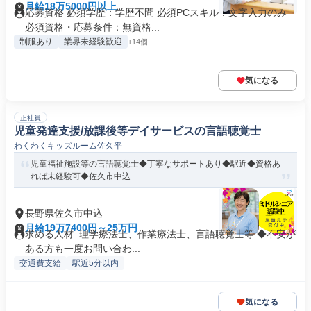
月給18万5000円以上
応募資格 必須学歴：学歴不問 必須PCスキル：文字入力のみ
必須資格・応募条件：無資格...
制服あり
業界未経験歓迎
+14個
気になる
正社員
児童発達支援/放課後等デイサービスの言語聴覚士
わくわくキッズルーム佐久平
児童福祉施設等の言語聴覚士◆丁寧なサポートあり◆駅近◆資格あ
れば未経験可◆佐久市中込
長野県佐久市中込
月給19万7400円～25万円
求める人材: 理学療法士、作業療法士、言語聴覚士等 ◆不安が
ある方も一度お問い合わ...
交通費支給
駅近5分以内
気になる