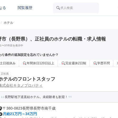
なる
閲覧履歴
求人検索
/
ホテル
野市（長野県）、正社員のホテルの転職・求人情報
1
〜
37
件目を表示中
わり条件の追加設定を忘れていませんか？
土日祝休み
年間休日120日以上
完全週休2日制
学歴不問
正社員
ホテルのフロントスタッフ
株式会社キタノプロパティ
長野駅地下道直結ホテル。未経験者も歓迎！
〒380-0823長野県長野市南千歳
月給21万円～34万円