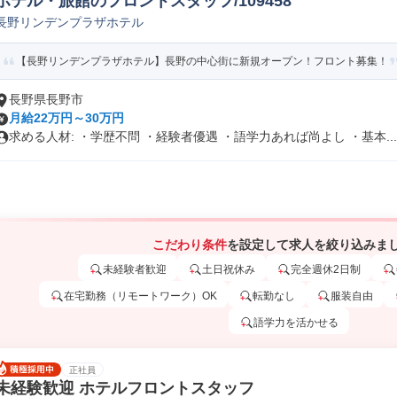
ホテル・旅館のフロントスタッフ/109458
長野リンデンプラザホテル
【長野リンデンプラザホテル】長野の中心街に新規オープン！フロント募集！
長野県長野市
月給22万円～30万円
求める人材: ・学歴不問 ・経験者優遇 ・語学力あれば尚よし ・基本...
こだわり条件
を設定して求人を絞り込みま
未経験者歓迎
土日祝休み
完全週休2日制
在宅勤務（リモートワーク）OK
転勤なし
服装自由
語学力を活かせる
正社員
未経験歓迎 ホテルフロントスタッフ