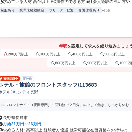
求めている人材 高卒以上 PC操作のできる方 ■社会人経験の浅い方や..
制服あり
業界未経験歓迎
フリーター歓迎
介護休暇あり
+15個
年収
を設定して求人を絞り込みましょ
200万円以上
300万円以上
400万円以上
500万円以上
800万円以上
900万円以上
1000
正社員
ホテル・旅館のフロントスタッフ/113683
ホテルJALシティ長野
フロントナイト（夜間専門）１回勤務で２日分。集中して働き、しっかり休む
長野県長野市
月給21万円～26万円
求める人材: 高卒以上 経験者方優遇 就労可能な在留資格をお持ちの...