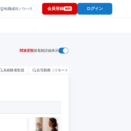
会員登録
ログイン
転職成功ノウハウ
無料
関連度順
新着順
詳細表示
未経験者歓迎
在宅勤務（リモートワーク）OK
家賃補助・住宅手当