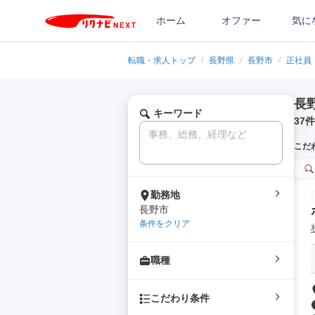
ホーム
オファー
気に
転職・求人トップ
/
長野県
/
長野市
/
正社員
長
キーワード
37
件
こだ
勤務地
長野市
条件をクリア
職種
こだわり条件