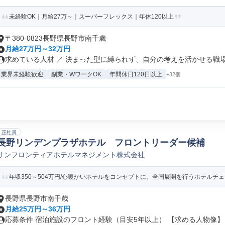
未経験OK｜月給27万～｜スーパーフレックス｜年休120以上
〒380-0823長野県長野市南千歳
月給27万円～32万円
求めている人材 ／ 決まった型に縛られず、自分の考えを活かせる職場で
業界未経験歓迎
副業・WワークOK
年間休日120日以上
+32個
正社員
長野リンデンプラザホテル フロントリーダー候補
サンフロンティアホテルマネジメント株式会社
年収350～504万円/心暖かいホテルをコンセプトに、全国展開を行うホテルチェー
長野県長野市南千歳
月給25万円～36万円
応募条件 宿泊施設のフロント経験（目安5年以上） 【求める人物像】 .