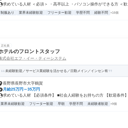
求めている人材 ＜必須＞ ・高卒以上 ・パソコン操作ができる方 ＜歓..
制服あり
業界未経験歓迎
フリーター歓迎
学歴不問
経験不問
+16個
正社員
ホテルのフロントスタッフ
株式会社エフ・イー・ティーシステム
未経験歓迎／サービス業経験を活かせる／日勤メイン／インセン有
長野県長野市大字鶴賀
月給25万円～35万円
求めている人材 【必須条件】 ■社会人経験をお持ちの方 【歓迎条件】.
業界未経験歓迎
フリーター歓迎
早朝
学歴不問
未経験者歓迎
+9個