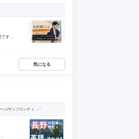
す...
気になる
ン/サンフロンティ...
..