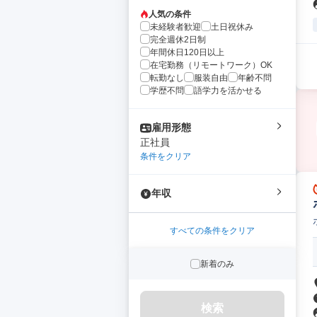
人気の条件
未経験者歓迎
土日祝休み
完全週休2日制
年間休日120日以上
在宅勤務（リモートワーク）OK
転勤なし
服装自由
年齢不問
学歴不問
語学力を活かせる
雇用形態
正社員
条件をクリア
年収
すべての条件をクリア
新着のみ
検索