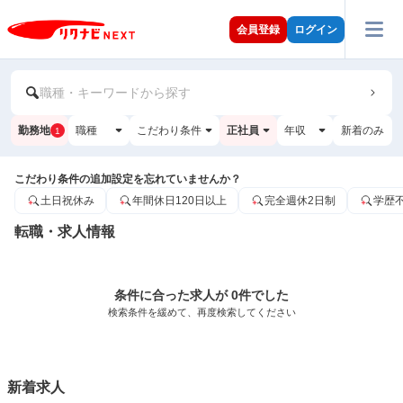
会員登録
ログイン
職種・キーワードから探す
勤務地
職種
こだわり条件
正社員
年収
新着のみ
1
こだわり条件の追加設定を忘れていませんか？
土日祝休み
年間休日120日以上
完全週休2日制
学歴
転職・求人情報
条件に合った求人が 0件でした
検索条件を緩めて、再度検索してください
新着求人