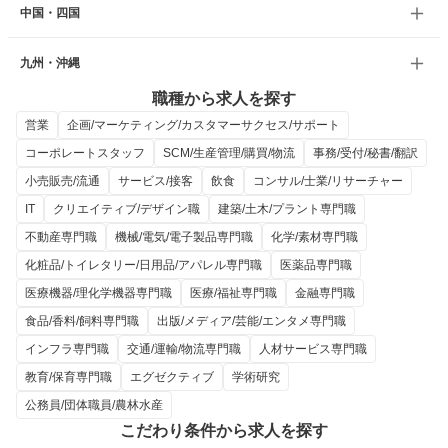
中国・四国
九州・沖縄
職種から求人を探す
営業
企画/マーケティング/カスタマーサクセス/サポート
コーポレートスタッフ
SCM/生産管理/購買/物流
事務/受付/秘書/翻訳
小売販売/流通
サービス/接客
飲食
コンサル/士業/リサーチャー
IT
クリエイティブ/デザイン職
建築/土木/プラント専門職
不動産専門職
機械/電気/電子製品専門職
化学/素材専門職
化粧品/トイレタリー/日用品/アパレル専門職
医薬品専門職
医療機器/理化学機器専門職
医療/福祉専門職
金融専門職
食品/香料/飼料専門職
出版/メディア/芸能/エンタメ専門職
インフラ専門職
交通/運輸/物流専門職
人材サービス専門職
教育/保育専門職
エグゼクティブ
学術研究
公務員/団体職員/農林水産
こだわり条件から求人を探す