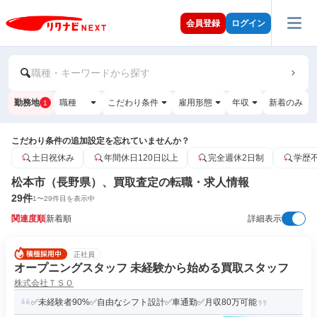
会員登録
ログイン
職種・キーワードから探す
勤務地
職種
こだわり条件
雇用形態
年収
新着のみ
1
こだわり条件の追加設定を忘れていませんか？
土日祝休み
年間休日120日以上
完全週休2日制
学歴
松本市（長野県）、買取査定の転職・求人情報
29
件
1
〜
29
件目を表示中
関連度順
新着順
詳細表示
正社員
オープニングスタッフ 未経験から始める買取スタッフ
株式会社ＴＳＯ
✅未経験者90%✅自由なシフト設計✅車通勤✅月収80万可能