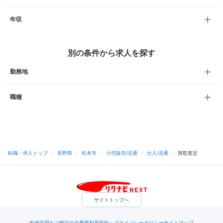
年収
別の条件から求人を探す
勤務地
職種
転職・求人トップ
/
長野県
/
松本市
/
小売販売/流通
/
仕入/流通
/
買取査定
サイトトップへ
中途採用をご検討の企業様
利用規約・プライバシーポリシー
サイトマップ