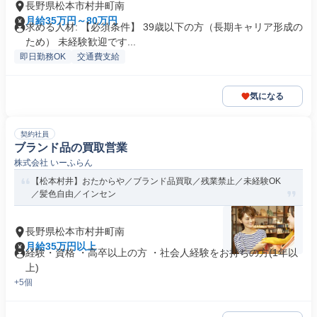
長野県松本市村井町南
月給35万円～80万円
求める人材: 【必須条件】 39歳以下の方（長期キャリア形成の
ため） 未経験歓迎です...
即日勤務OK
交通費支給
気になる
契約社員
ブランド品の買取営業
株式会社 いーふらん
【松本村井】おたからや／ブランド品買取／残業禁止／未経験OK
／髪色自由／インセン
長野県松本市村井町南
月給35万円以上
経験・資格 ・高卒以上の方 ・社会人経験をお持ちの方(1年以
上)
+5個