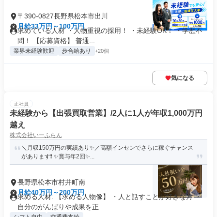
〒390-0827長野県松本市出川
月給33万円～100万円
求めている人材 ・人物重視の採用！ ・未経験OK！ ・学歴不
問！ 【応募資格】 普通...
業界未経験歓迎
歩合給あり
+20個
気になる
正社員
未経験から【出張買取営業】/2人に1人が年収1,000万円
越え
株式会社いーふらん
＼月収150万円の実績あり✨／高額インセンでさらに稼ぐチャンス
があります❗ ✨賞与年2回✨...
長野県松本市村井町南
月給40万円～200万円
求める人材: 【求める人物像】 ・人と話すことが好きな方 ・
自分のがんばりや成果を正...