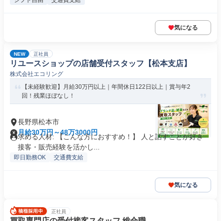
シフト自由
交通費支給
気になる
NEW
正社員
リユースショップの店舗受付スタッフ【松本支店】
株式会社エコリング
【未経験歓迎】月給30万円以上｜年間休日122日以上｜賞与年2
回！残業ほぼなし！
長野県松本市
月給30万円～48万3000円
求める人材: 【こんな方におすすめ！】 人と話すことが好き
接客・販売経験を活かし...
即日勤務OK
交通費支給
気になる
正社員
買取専門店の受付接客スタッフ 総合職