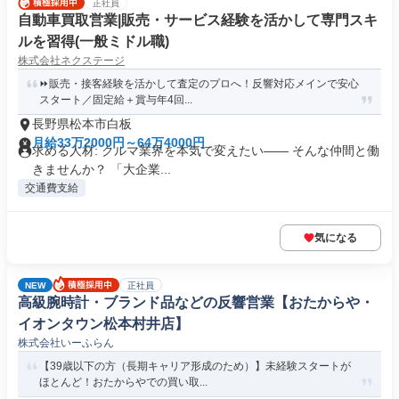
正社員
自動車買取営業|販売・サービス経験を活かして専門スキ
ルを習得(一般ミドル職)
株式会社ネクステージ
⏩️販売・接客経験を活かして査定のプロへ！反響対応メインで安心
スタート／固定給＋賞与年4回...
長野県松本市白板
月給33万2000円～64万4000円
求める人材: クルマ業界を本気で変えたい―― そんな仲間と働
きませんか？ 「大企業...
交通費支給
気になる
NEW
正社員
高級腕時計・ブランド品などの反響営業【おたからや・
イオンタウン松本村井店】
株式会社いーふらん
【39歳以下の方（長期キャリア形成のため）】未経験スタートが
ほとんど！おたからやでの買い取...