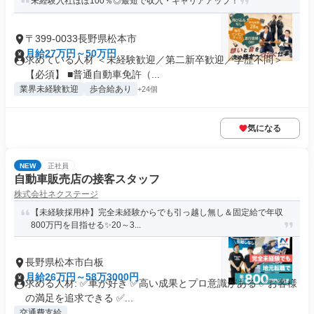
未経験入社ほぼ100％◎最短で収入・キャリアアップ！
〒399-0033長野県松本市
月給27万円～50万円
求めている人材 ＜未経験歓迎／第二新卒歓迎／学歴不問＞
【必須】 ■普通自動車免許（...
業界未経験歓迎
歩合給あり
+24個
気になる
NEW
正社員
自動車販売店の接客スタッフ
株式会社ネクステージ
【未経験採用枠】完全未経験からでも引っ越し無し＆固定給で年収
800万円を目指せる✨20～3...
長野県松本市白板
月給26万円～58万3000円
求める人材: ✅車が好き ✅高い成果とプロ意識がある ✅お客様
の満足を追求できる ✅...
交通費支給