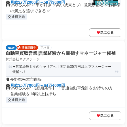
月給27万2000円～58万3000円
求める人材: ✅車が好き ✅高い成果とプロ意識がある ✅お客様
の満足を追求できる ✅...
交通費支給
気になる
NEW
正社員
自動車買取営業|営業経験から目指すマネージャー候補
株式会社ネクステージ
⏩️営業経験を次のキャリアへ！固定給35万円以上でマネージャー
候補へ！
長野県松本市白板
月給35万7000円～64万4000円
求める人材: 【必須条件】 ・普通自動車免許をお持ちの方 ・
営業経験を1年以上お持ち...
交通費支給
気になる