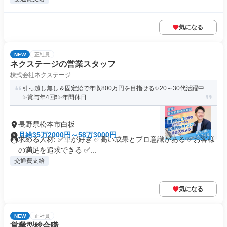
気になる
NEW
正社員
ネクステージの営業スタッフ
株式会社ネクステージ
引っ越し無し＆固定給で年収800万円を目指せる✨20～30代活躍中
✨賞与年4回❗✨年間休日...
長野県松本市白板
月給35万2000円～58万3000円
求める人材: ✅車が好き ✅高い成果とプロ意識がある ✅お客様
の満足を追求できる ✅...
交通費支給
気になる
NEW
正社員
営業型総合職