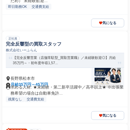
ため） 未経験歓迎...
即日勤務OK
交通費支給
気になる
正社員
完全反響型の買取スタッフ
株式会社いーふらん
【完全反響営業（店舗常駐型_買取営業職）／未経験歓迎◎】月給
35万円～・初年度年収1,57...
長野県松本市
月給35万円～45万円
求める人材: ★未経験・第二新卒活躍中／高卒以上★ ※出張業
務希望の場合は自動車免許...
残業なし
交通費支給
気になる