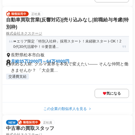
正社員
自動車買取営業(反響対応)|売り込みなし|前職給与考慮(特
別枠)
株式会社ネクステージ
⏩️エリア限定「特別入社枠」採用スタート！未経験スタートOK！2
0代30代活躍中！※要普通...
長野県松本市白板
月給35万2000円～64万4000円
求める人材: クルマ業界を本気で変えたい―― そんな仲間と働
きませんか？ 「大企業...
交通費支給
気になる
この企業の類似求人を見る
NEW
正社員
中古車の買取スタッフ
株式会社ネクステージ