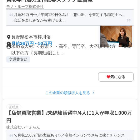
モノ・ループ株式会社
月給36万円〜／年間120日休み！「想い出」を査定する鑑定士へ。
会話を楽しみながら稼げる未...
長野県松本市梓川倭
月給36万円～50万円
求める人材: ＜必須＞ ・高卒、専門卒、大卒以上の方 ・49歳
以下の方（長期勤続によ...
交通費支給
気になる
この企業の類似求人を見る
正社員
【店舗買取営業】/未経験活躍中/4人に1人が年収1,000万
円
株式会社いーふらん
＼月収150万円の実績あり✨／高額インセンでさらに稼ぐチャンス