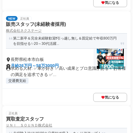
気になる
NEW
正社員
販売スタッフ(未経験者採用)
株式会社ネクステージ
第二新卒＆完全未経験歓迎❗引っ越し無し＆固定給で年収800万円
を目指せる✨20～30代活躍...
長野県松本市白板
月給26万円～58万3000円
求める人材: ✅車が好き ✅高い成果とプロ意識がある ✅お客様
の満足を追求できる ✅...
交通費支給
気になる
正社員
買取査定スタッフ
ＵＮＩ ＳＯＵＮＤ株式会社