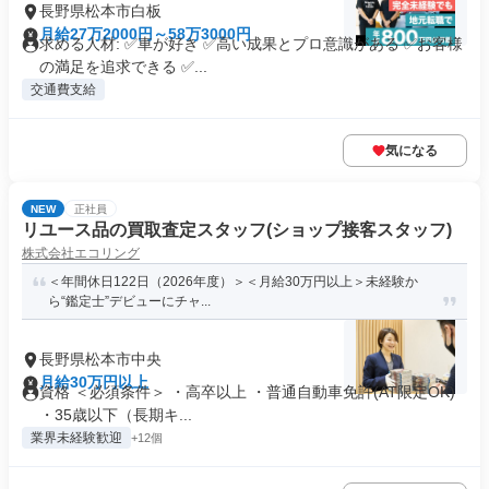
長野県松本市白板
月給27万2000円～58万3000円
求める人材: ✅車が好き ✅高い成果とプロ意識がある ✅お客様
の満足を追求できる ✅...
交通費支給
気になる
NEW
正社員
リユース品の買取査定スタッフ(ショップ接客スタッフ)
株式会社エコリング
＜年間休日122日（2026年度）＞＜月給30万円以上＞未経験か
ら“鑑定士”デビューにチャ...
長野県松本市中央
月給30万円以上
資格 ＜必須条件＞ ・高卒以上 ・普通自動車免許(AT限定OK)
・35歳以下（長期キ...
業界未経験歓迎
+12個