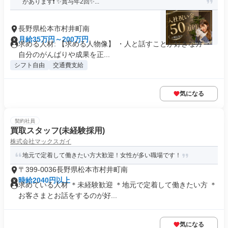
があります❗ ✨賞与年2回✨...
長野県松本市村井町南
月給35万円～200万円
求める人材: 【求める人物像】 ・人と話すことが好きな方 ・
自分のがんばりや成果を正...
シフト自由
交通費支給
気になる
契約社員
買取スタッフ(未経験採用)
株式会社マックスガイ
地元で定着して働きたい方大歓迎！女性が多い職場です！
〒399-0036長野県松本市村井町南
時給2040円以上
求めている人材 ＊未経験歓迎 ＊地元で定着して働きたい方 ＊
お客さまとお話をするのが好...
気になる