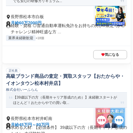
でも安心の研修カリキュラム...
長野県松本市白板
月給60万7000円
経験・資格 ◎普通自動車運転免許をお持ちの方(AT限定可) ◎
チャレンジ精神旺盛な方 ...
業界未経験歓迎
+18個
気になる
正社員
高級ブランド商品の査定・買取スタッフ【おたからや・
イオンタウン松本村井店】
株式会社いーふらん
【39歳以下の方（長期キャリア形成のため）】未経験スタートが
ほとんど！おたからやでの買い取...
長野県松本市村井町南
月給45万円～80万円
求める人材: 【必須条件】 39歳以下の方（長期キャリア形成の