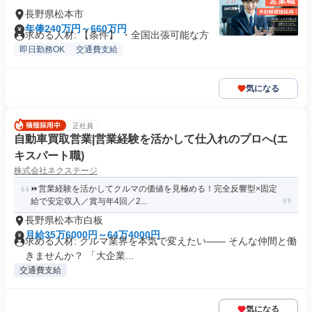
長野県松本市
年俸240万円～660万円
求める人材: 【条件】 ・全国出張可能な方
即日勤務OK
交通費支給
気になる
正社員
自動車買取営業|営業経験を活かして仕入れのプロへ(エ
キスパート職)
株式会社ネクステージ
⏩️営業経験を活かしてクルマの価値を見極める！完全反響型×固定
給で安定収入／賞与年4回／2...
長野県松本市白板
月給35万6000円～64万4000円
求める人材: クルマ業界を本気で変えたい―― そんな仲間と働
きませんか？ 「大企業...
交通費支給
気になる