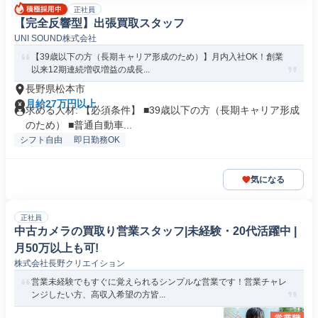
正社員
【完全反響型】出張買取スタッフ
UNI SOUND株式会社
【39歳以下の方（長期キャリア形成のため）】月内入社OK！創業
以来12期連続増収増益の成長...
長野県松本市
月給27万円以上
求める人材: 【必須条件】 ■39歳以下の方（長期キャリア形成
のため） ■普通自動車...
シフト自由
即日勤務OK
気になる
正社員
中古カメラの買取り営業スタッフ|未経験・20代活躍中 |
月50万以上も可!
株式会社長野クリエイション
営業未経験でもすぐに覚えられるシンプルな営業です！営業チャレ
ンジしたい方、高収入希望の方皆...