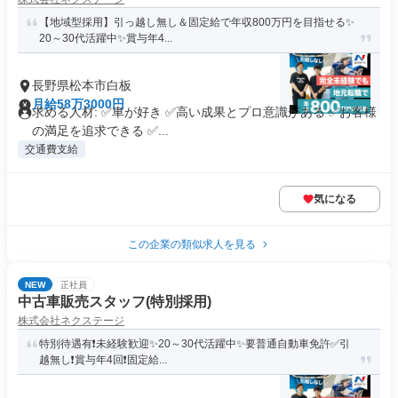
【地域型採用】引っ越し無し＆固定給で年収800万円を目指せる✨
20～30代活躍中✨賞与年4...
長野県松本市白板
月給58万3000円
求める人材: ✅車が好き ✅高い成果とプロ意識がある ✅お客様
の満足を追求できる ✅...
交通費支給
気になる
この企業の類似求人を見る
NEW
正社員
中古車販売スタッフ(特別採用)
株式会社ネクステージ
特別待遇有❗未経験歓迎✨20～30代活躍中✨要普通自動車免許✅引
越無し❗賞与年4回❗固定給...