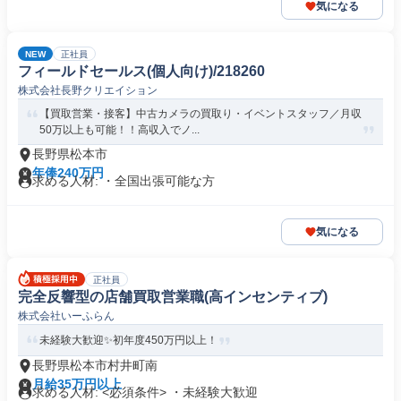
気になる
NEW
正社員
フィールドセールス(個人向け)/218260
株式会社長野クリエイション
【買取営業・接客】中古カメラの買取り・イベントスタッフ／月収
50万以上も可能！！高収入でノ...
長野県松本市
年俸240万円
求める人材: ・全国出張可能な方
気になる
正社員
完全反響型の店舗買取営業職(高インセンティブ)
株式会社いーふらん
未経験大歓迎✨初年度450万円以上！
長野県松本市村井町南
月給35万円以上
求める人材: <必須条件> ・未経験大歓迎