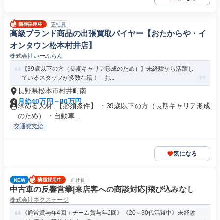
正社員
高級ブランド商品の出張買取バイヤー【おたからや・イ
オンタウン松本村井店】
株式会社いーふらん
【39歳以下の方（長期キャリア形成のため）】未経験から活躍し
ているスタッフが多数在籍！「お...
長野県松本市村井町南
月給40万円～80万円
求める人材: 【必須条件】 ・39歳以下の方（長期キャリア形成
のため） ・自動車...
交通費支給
気になる
NEW
正社員
中古車の反響営業|来店客への商談対応|飛び込みなし
株式会社ネクステージ
《通常賞与年4回＋チーム賞与年2回》《20～30代活躍中》未経験