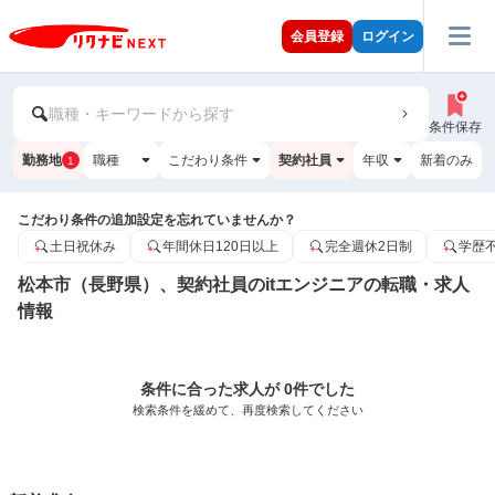
会員登録
ログイン
職種・キーワードから探す
条件保存
勤務地
職種
こだわり条件
契約社員
年収
新着のみ
1
こだわり条件の追加設定を忘れていませんか？
土日祝休み
年間休日120日以上
完全週休2日制
学歴
松本市（長野県）、契約社員のitエンジニアの転職・求人
情報
条件に合った求人が 0件でした
検索条件を緩めて、再度検索してください