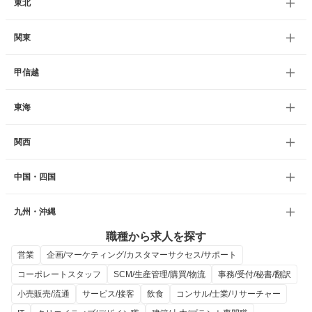
東北
関東
甲信越
東海
関西
中国・四国
九州・沖縄
職種から求人を探す
営業
企画/マーケティング/カスタマーサクセス/サポート
コーポレートスタッフ
SCM/生産管理/購買/物流
事務/受付/秘書/翻訳
小売販売/流通
サービス/接客
飲食
コンサル/士業/リサーチャー