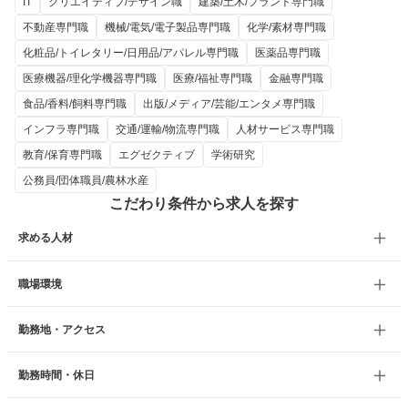
IT
クリエイティブ/デザイン職
建築/土木/プラント専門職
不動産専門職
機械/電気/電子製品専門職
化学/素材専門職
化粧品/トイレタリー/日用品/アパレル専門職
医薬品専門職
医療機器/理化学機器専門職
医療/福祉専門職
金融専門職
食品/香料/飼料専門職
出版/メディア/芸能/エンタメ専門職
インフラ専門職
交通/運輸/物流専門職
人材サービス専門職
教育/保育専門職
エグゼクティブ
学術研究
公務員/団体職員/農林水産
こだわり条件から求人を探す
求める人材
職場環境
勤務地・アクセス
勤務時間・休日