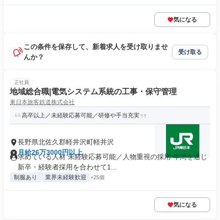
気になる
この条件を保存して、新着求人を受け取りませ
受け取る
んか？
正社員
地域総合職|電気システム系統の工事・保守管理
東日本旅客鉄道株式会社
高卒以上／未経験応募可能／研修や手当充実
長野県北佐久郡軽井沢町軽井沢
月給26万3000円以上
求めている人材 未経験応募可能／人物重視の採用 年間を通じ
新卒・経験者採用を合わせて1...
制服あり
業界未経験歓迎
+25個
気になる