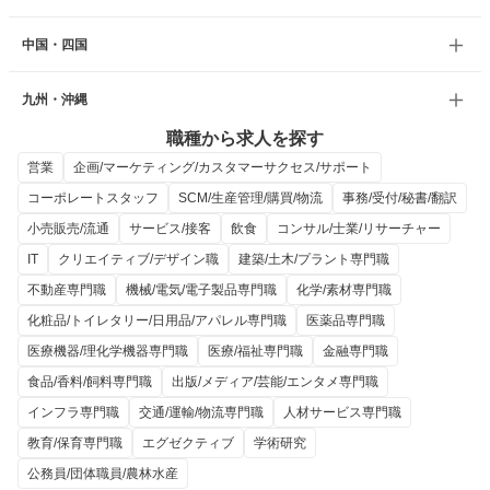
中国・四国
九州・沖縄
職種から求人を探す
営業
企画/マーケティング/カスタマーサクセス/サポート
コーポレートスタッフ
SCM/生産管理/購買/物流
事務/受付/秘書/翻訳
小売販売/流通
サービス/接客
飲食
コンサル/士業/リサーチャー
IT
クリエイティブ/デザイン職
建築/土木/プラント専門職
不動産専門職
機械/電気/電子製品専門職
化学/素材専門職
化粧品/トイレタリー/日用品/アパレル専門職
医薬品専門職
医療機器/理化学機器専門職
医療/福祉専門職
金融専門職
食品/香料/飼料専門職
出版/メディア/芸能/エンタメ専門職
インフラ専門職
交通/運輸/物流専門職
人材サービス専門職
教育/保育専門職
エグゼクティブ
学術研究
公務員/団体職員/農林水産