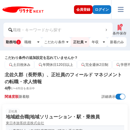
会員登録
ログイン
職種・キーワードから探す
条件保存
勤務地
職種
こだわり条件
正社員
年収
新着のみ
1
こだわり条件の追加設定を忘れていませんか？
土日祝休み
年間休日120日以上
完全週休2日制
学歴
北佐久郡（長野県）、正社員のフィールド マネジメント
の転職・求人情報
4
件
1
〜
4
件目を表示中
関連度順
新着順
詳細表示
正社員
地域総合職|地域ソリューション・駅・乗務員
東日本旅客鉄道株式会社