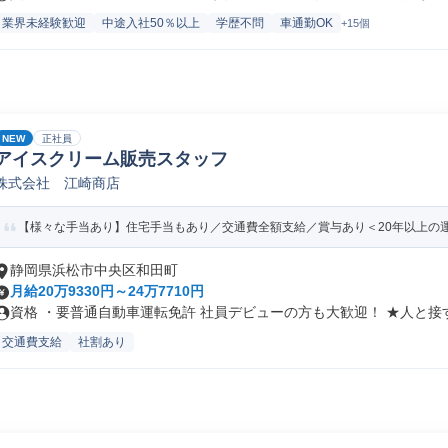
業界未経験歓迎
中途入社50％以上
学歴不問
車通勤OK
+15個
NEW
正社員
アイスクリーム販売スタッフ
株式会社 江崎商店
【様々な手当あり】住宅手当もあり／交通費全額支給／賞与あり＜20年以上の
静岡県浜松市中央区和田町
月給20万9330円～24万7710円
資格 ・要普通自動車運転免許 社員デビューの方も大歓迎！ ★人と接す.
交通費支給
社割あり