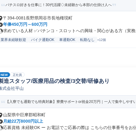
パチスロ好きを仕事に！30代活躍◇未経験から本部の仕掛け人へ
〒394-0081長野県岡谷市長地権現町
年俸450万円～600万円
求めている人材 ✅パチンコ・スロットへの興味・関心がある方（実務未
業界未経験歓迎
バイク通勤OK
車通勤OK
転勤なし
+12個
NEW
正社員
製造スタッフ/医療用品の検査/3交替/研修あり
株式会社平山
【入寮でも通勤でも特典対象】寮費サポートor祝金20万円｜一人で集中しやす
山梨県中巨摩郡昭和町
月給22万8000円以上
応募資格 未経験OK ー お電話でご応募の際は こちらの仕事番号をお伝.