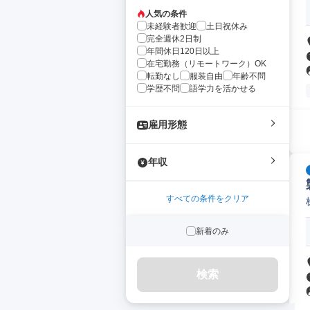
人気の条件
未経験者歓迎
土日祝休み
完全週休2日制
年間休日120日以上
在宅勤務（リモートワーク）OK
転勤なし
服装自由
年齢不問
学歴不問
語学力を活かせる
雇用形態
年収
すべての条件をクリア
新着のみ
検索