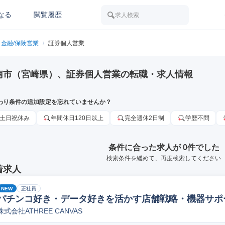
なる
閲覧履歴
求人検索
金融/保険営業
/
証券個人営業
南市（宮崎県）、証券個人営業の転職・求人情報
わり条件の追加設定を忘れていませんか？
土日祝休み
年間休日120日以上
完全週休2日制
学歴不問
条件に合った求人が 0件でした
検索条件を緩めて、再度検索してください
着求人
NEW
正社員
パチンコ好き・データ好きを活かす店舗戦略・機器サポ
株式会社ATHREE CANVAS