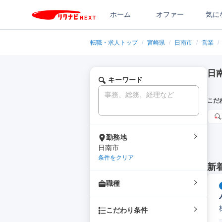
ホーム
オファー
気に
転職・求人トップ
/
宮崎県
/
日南市
/
営業
/
日
キーワード
こだ
勤務地
日南市
条件をクリア
新
職種
こだわり条件