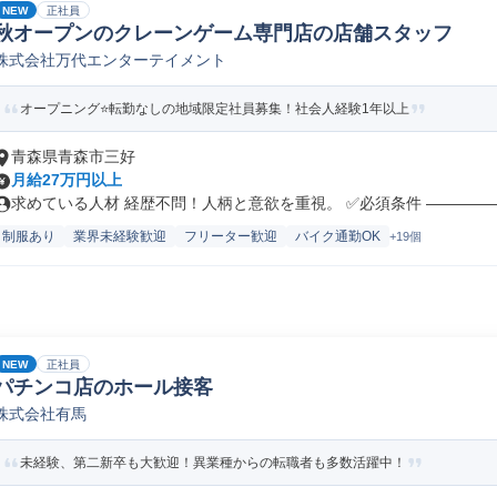
NEW
正社員
秋オープンのクレーンゲーム専門店の店舗スタッフ
株式会社万代エンターテイメント
オープニング⭐転勤なしの地域限定社員募集！社会人経験1年以上
青森県青森市三好
月給27万円以上
求めている人材 経歴不問！人柄と意欲を重視。 ✅必須条件 ――――――
制服あり
業界未経験歓迎
フリーター歓迎
バイク通勤OK
+19個
NEW
正社員
パチンコ店のホール接客
株式会社有馬
未経験、第二新卒も大歓迎！異業種からの転職者も多数活躍中！