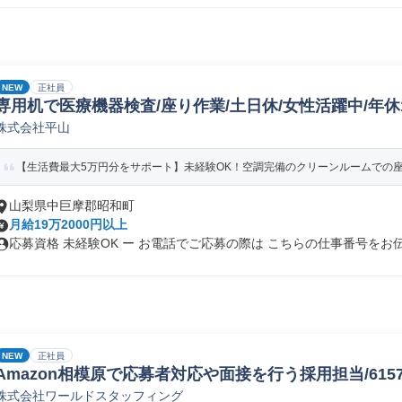
NEW
正社員
専用机で医療機器検査/座り作業/土日休/女性活躍中/年休1
株式会社平山
【生活費最大5万円分をサポート】未経験OK！空調完備のクリーンルームでの座り
山梨県中巨摩郡昭和町
月給19万2000円以上
応募資格 未経験OK ー お電話でご応募の際は こちらの仕事番号をお伝.
NEW
正社員
Amazon相模原で応募者対応や面接を行う採用担当/61578_
株式会社ワールドスタッフィング