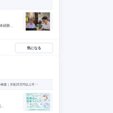
経験...
気になる
い検査｜月収25万円以上可
..