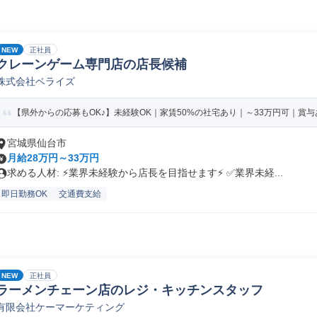
NEW
正社員
クレーンゲーム専門店の店長候補
株式会社ベライズ
【県外からの応募もOK♪】未経験OK｜家賃50%の社宅あり｜～33万円可｜賞与あ
宮城県仙台市
月給28万円～33万円
求める人材: ⚡️業界未経験から店長を目指せます⚡️ ✅️業界未経...
即日勤務OK
交通費支給
NEW
正社員
ラーメンチェーン店のレジ・キッチンスタッフ
有限会社ケーマーケティング