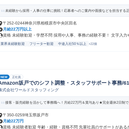
未経験から採用・人事の仕事に挑戦！応募者へのご案内や面接などを担当する正社
〒252-0244神奈川県相模原市中央区田名
月給22万円以上
資格 未経験歓迎・学歴不問 採用や人事、事務の経験不要！ 文字入力やE
業界未経験歓迎
フリーター歓迎
中途入社50％以上
+22個
NEW
正社員
Amazon坂戸でのシフト調整・スタッフサポート事務/61578
株式会社ワールドスタッフィング
接客・販売経験を活かして事務職へ！月給22万円＆賞与あり★完全週休2日制で残
〒350-0259埼玉県坂戸市
月給22万円
資格 未経験者歓迎 年齢・経験・資格不問 先輩社員のサポートがあるから