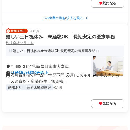
気になる
この企業の類似求人を見る
正社員
嬉しい土日祝休み 未経験OK 長期安定の医療事務
株式会社ソラスト
嬉しい土日祝休み★未経験OK!長期安定の医療事務◎
〒889-3141宮崎県日南市大堂津
月給15万6600円以上
応募資格 必須学歴：学歴不問 必須PCスキル：文字入力のみ
必須資格・応募条件：無資格...
制服あり
業界未経験歓迎
+14個
気になる