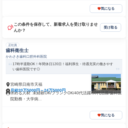
気になる
この条件を保存して、新着求人を受け取りませ
受け取る
んか？
正社員
歯科衛生士
かわさき歯科口腔外科医院
17時半退勤OK！年間休日120日！福利厚生・待遇充実の働きやす
い歯科医院です◎
宮崎県日南市天福
月給20万5000円～24万5000円
求める人材: 未経験OK/ブランクOK/40代活躍/50代活躍/歯科医
院勤務・大学病...
気になる