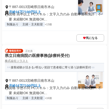
〒887-0013宮崎県日南市木山
月給16万7100円以上
資格 高卒以上 PCスキル：文字入力のみ 自動車運転免許：不
要 未経験OK 無資格OK...
制服あり
主婦・主夫歓迎
+13個
気になる
正社員
県立日南病院の医療事務(診療科受付)
株式会社ソラスト
接客経験が活きる♪明るい笑顔で患者様に寄り添う診療科受付
〒887-0013宮崎県日南市木山
月給16万7100円以上
資格 学歴不問 PCスキル：文字入力のみ 自動車運転免許：不
要 未経験OK 無資格OK...
制服あり
主婦・主夫歓迎
+16個