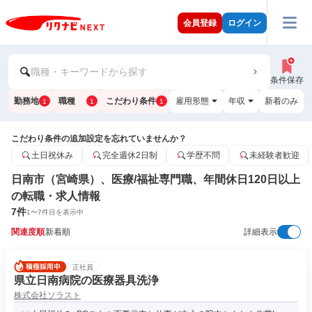
会員登録
ログイン
職種・キーワードから探す
条件保存
勤務地
職種
こだわり条件
雇用形態
年収
新着のみ
1
1
1
こだわり条件の追加設定を忘れていませんか？
土日祝休み
完全週休2日制
学歴不問
未経験者歓迎
日南市（宮崎県）、医療/福祉専門職、年間休日120日以上
の転職・求人情報
7
件
1
〜
7
件目を表示中
関連度順
新着順
詳細表示
正社員
県立日南病院の医療器具洗浄
株式会社ソラスト