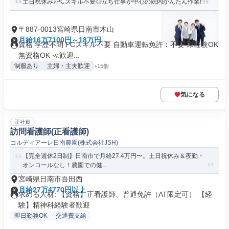
土日祝休み♪PCスキル不要◎立ち仕事が中心の院内かんたん作業!
〒887-0013宮崎県日南市木山
月給16万7100円～18万円
資格 学歴不問 PCスキル不要 自動車運転免許：不要 未経験OK
無資格OK ≪歓迎...
制服あり
主婦・主夫歓迎
+15個
気になる
正社員
訪問看護師(正看護師)
コルディアーレ日南農園(株式会社JSH)
【完全週休2日制】日南市で月給27.4万円〜。土日祝休み＆夜勤・
オンコールなし！農園での健...
宮崎県日南市吾田西
月給27万4770円以上
求める人材: 【資格】正看護師、普通免許（AT限定可） 【経
験】精神科経験者歓迎
即日勤務OK
交通費支給