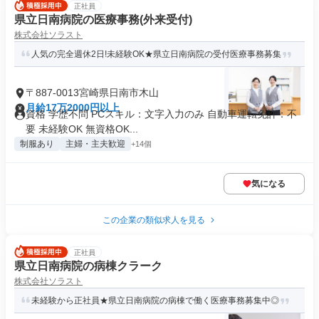
正社員
県立日南病院の医療事務(外来受付)
株式会社ソラスト
人気の完全週休2日!未経験OK★県立日南病院の受付医療事務募集
〒887-0013宮崎県日南市木山
月給17万2000円以上
資格 学歴不問 PCスキル：文字入力のみ 自動車運転免許：不
要 未経験OK 無資格OK...
制服あり
主婦・主夫歓迎
+14個
気になる
この企業の類似求人を見る
正社員
県立日南病院の病棟クラーク
株式会社ソラスト
未経験から正社員★県立日南病院の病棟で働く医療事務募集中◎