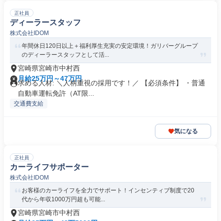
正社員
ディーラースタッフ
株式会社IDOM
年間休日120日以上＋福利厚生充実の安定環境！ガリバーグループ
のディーラースタッフとして活...
宮崎県宮崎市中村西
月給25万円～47万円
求める人材: ＼人柄重視の採用です！／ 【必須条件】 ・普通
自動車運転免許（AT限...
交通費支給
気になる
正社員
カーライフサポーター
株式会社IDOM
お客様のカーライフを全力でサポート！インセンティブ制度で20
代から年収1000万円超も可能...
宮崎県宮崎市中村西