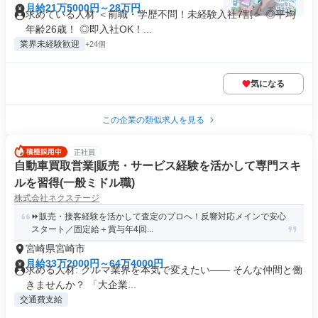
月給21万5000円～28万円
求めている人材 ＜前職・学歴不問！未経験入社7割＞ ◎平均
年齢26歳！ ◎即入社OK！...
業界未経験歓迎
+24個
気になる
この企業の類似求人を見る
正社員
自動車買取営業|販売・サービス経験を活かして専門スキ
ルを習得(一般ミドル職)
株式会社ネクステージ
⏩️販売・接客経験を活かして査定のプロへ！反響対応メインで安心
スタート／固定給＋賞与年4回...
宮崎県宮崎市
月給33万2000円～64万4000円
求める人材: クルマ業界を本気で変えたい―― そんな仲間と働
きませんか？ 「大企業...
交通費支給