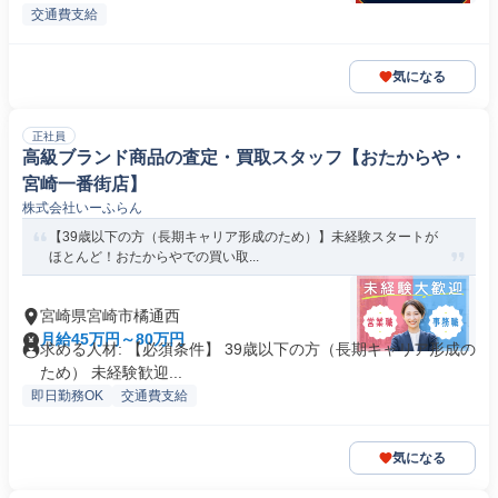
交通費支給
気になる
正社員
高級ブランド商品の査定・買取スタッフ【おたからや・
宮崎一番街店】
株式会社いーふらん
【39歳以下の方（長期キャリア形成のため）】未経験スタートが
ほとんど！おたからやでの買い取...
宮崎県宮崎市橘通西
月給45万円～80万円
求める人材: 【必須条件】 39歳以下の方（長期キャリア形成の
ため） 未経験歓迎...
即日勤務OK
交通費支給
気になる