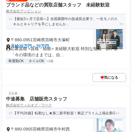
ブランド品などの買取店舗スタッフ 未経験歓迎
株式会社アンビション
【最短3ヶ月で店長へ】全国展開中の急成長企業で、一生モノのス
キルとキャリアを手にしませんか...
〒880-0951宮崎県宮崎市大塚町
月給26万円～70万円
応募資格 <資格・経験> 未経験大歓迎 特別な知識一切不要
「今の環境のままでは、自...
車通勤OK
ネイルOK
+2個
気になる
正社員
中途募集 店舗販売スタッフ
株式会社ウィルオブ・ワーク
【平均26歳】転勤なし★第二新卒歓迎！東証プライム上場企業G
〒880-0905宮崎県宮崎市中村西