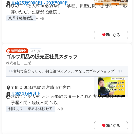
月給25万9000円～29万5000円
求めている人材 ■ 必須条件 ・学歴、職歴は問いません ・ご応
募いただいた店舗で継続し...
業界未経験歓迎
+37個
気になる
正社員
ゴルフ用品の販売正社員スタッフ
株式会社 三栄
宮崎で自分らしく。初任給24万／ノルマなしのゴルフショップ。
〒880-0033宮崎県宮崎市神宮西
月給24万円以上
求めている人材 ＞＞ 未経験スタートされた方が大多数 ＜＜
学歴不問・経験不問 ＼以...
制服あり
業界未経験歓迎
+27個
気になる