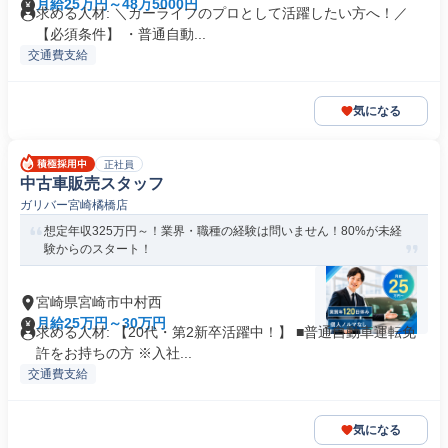
月給25万円～48万5000円
求める人材: ＼カーライフのプロとして活躍したい方へ！／
【必須条件】 ・普通自動...
交通費支給
気になる
正社員
中古車販売スタッフ
ガリバー宮崎橘橋店
想定年収325万円～！業界・職種の経験は問いません！80%が未経
験からのスタート！
宮崎県宮崎市中村西
月給25万円～30万円
求める人材: 【20代・第2新卒活躍中！】 ■普通自動車運転免
許をお持ちの方 ※入社...
交通費支給
気になる