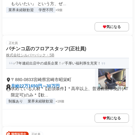
もらいたい』 という方、ぜ...
業界未経験歓迎
学歴不問
+9個
気になる
正社員
パチンコ店のフロアスタッフ(正社員)
株式会社シルバーバック・SB
✅7年連続出店中の成長企業！✅手厚い福利厚生充実！
〒880-0833宮崎県宮崎市昭栄町
月給22万1650円～30万円
求めている人材 *【必須条件】* 高卒以上、普通自動車免許(AT
限定可)のみ *【歓...
制服あり
業界未経験歓迎
+18個
気になる
正社員