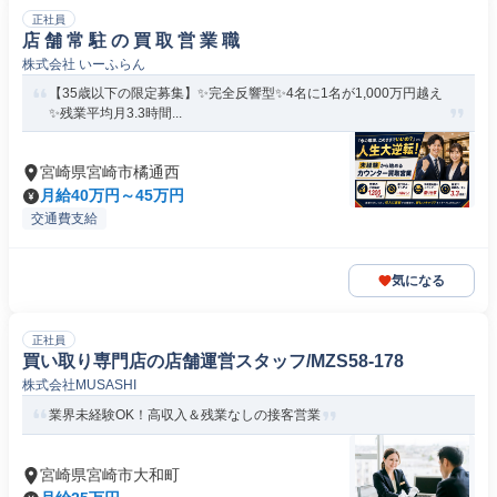
正社員
店 舗 常 駐 の 買 取 営 業 職
株式会社 いーふらん
【35歳以下の限定募集】✨完全反響型✨4名に1名が1,000万円越え
✨残業平均月3.3時間...
宮崎県宮崎市橘通西
月給40万円～45万円
交通費支給
気になる
正社員
買い取り専門店の店舗運営スタッフ/MZS58-178
株式会社MUSASHI
業界未経験OK！高収入＆残業なしの接客営業
宮崎県宮崎市大和町