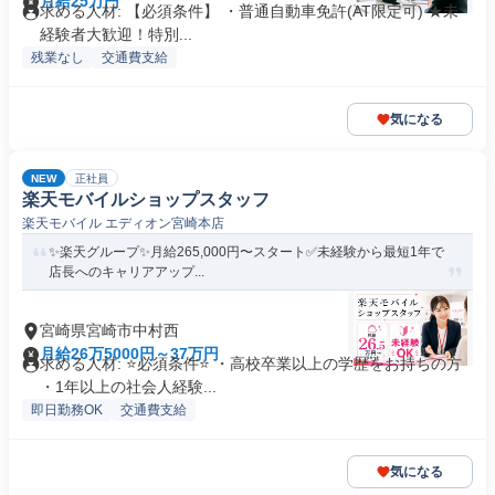
月給25万円
求める人材: 【必須条件】 ・普通自動車免許(AT限定可) ★未
経験者大歓迎！特別...
残業なし
交通費支給
気になる
NEW
正社員
楽天モバイルショップスタッフ
楽天モバイル エディオン宮崎本店
✨楽天グループ✨月給265,000円〜スタート✅未経験から最短1年で
店長へのキャリアアップ...
宮崎県宮崎市中村西
月給26万5000円～37万円
求める人材: ⭐必須条件⭐ ・高校卒業以上の学歴をお持ちの方
・1年以上の社会人経験...
即日勤務OK
交通費支給
気になる