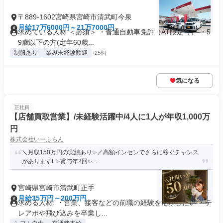
〒889-1602宮崎県宮崎市清武町今泉
月給17万6000円～21万7000円
求めている人材 ＜必須＞ ・普通自動車免許（AT限定可） ・5
9歳以下の方(定年60歳...
制服あり
業界未経験歓迎
+25個
気になる
正社員
【店舗買取営業】/未経験活躍中/4人に1人が年収1,000万
円
株式会社いーふらん
＼月収150万円の実績あり✨／高額インセンでさらに稼ぐチャンス
があります❗ ✨賞与年2回✨...
宮崎県宮崎市清武町正手
月給35万円～200万円
求める人材: ・営業、接客などの前職の経験を活かしたい ・テ
レアポや飛び込みを卒業し...