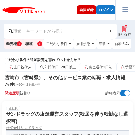
会員登録
ログイン
職種・キーワードから探す
条件保存
勤務地
職種
こだわり条件
雇用形態
年収
新着のみ
1
1
こだわり条件の追加設定を忘れていませんか？
土日祝休み
年間休日120日以上
完全週休2日制
学歴
宮崎市（宮崎県）、その他サービス業の転職・求人情報
76
件
1
〜
76
件目を表示中
関連度順
新着順
詳細表示
正社員
サンドラッグの店舗運営スタッフ(転居を伴う転勤なし選
択可)
株式会社サンドラッグ