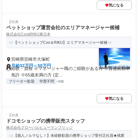
気になる
正社員
ペットショップ運営会社のエリアマネージャー候補
株式会社Coo&RIKU東日本
【ペットショップCoo＆RIKU】エリアマネージャー候補
宮崎県宮崎市大塚町
月給32万円～50万円
経験・資格 ※マネージャー職のご経験がある方 ※普通自動車
免許 ※65歳未満の方 (定...
フリーター歓迎
学歴不問
+8個
気になる
正社員
ドコモショップの携帯販売スタッフ
株式会社グローバルヒューマンブリッジ
【個人ノルマなし！】未経験歓迎の携帯ショップ受付正社員★残業