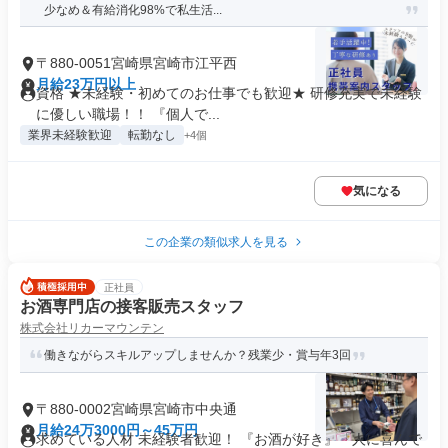
少なめ＆有給消化98%で私生活...
〒880-0051宮崎県宮崎市江平西
月給23万円以上
資格 ★未経験・初めてのお仕事でも歓迎★ 研修充実で未経験
に優しい職場！！ 『個人で...
業界未経験歓迎
転勤なし
+4個
気になる
この企業の類似求人を見る
正社員
お酒専門店の接客販売スタッフ
株式会社リカーマウンテン
働きながらスキルアップしませんか？残業少・賞与年3回
〒880-0002宮崎県宮崎市中央通
月給24万3000円～45万円
求めている人材 未経験者歓迎！ 『お酒が好き』『人に喜んで