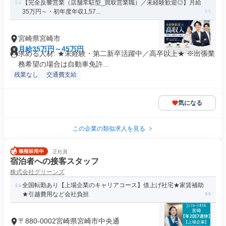
【完全反響営業（店舗常駐型_買取営業職）／未経験歓迎◎】月給
35万円～・初年度年収1,57...
宮崎県宮崎市
月給35万円～45万円
求める人材: ★未経験・第二新卒活躍中／高卒以上★ ※出張業
務希望の場合は自動車免許...
残業なし
交通費支給
気になる
この企業の類似求人を見る
正社員
宿泊者への接客スタッフ
株式会社グリーンズ
全国転勤あり【上場企業のキャリアコース】借上げ社宅★家賃補助
★引越費用など会社負担
〒880-0002宮崎県宮崎市中央通