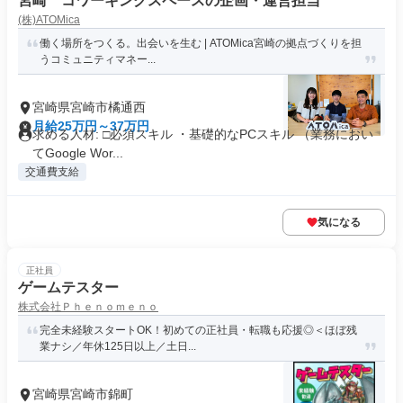
宮崎 コワーキングスペースの企画・運営担当
(株)ATOMica
働く場所をつくる。出会いを生む | ATOMica宮崎の拠点づくりを担
うコミュニティマネー...
宮崎県宮崎市橘通西
月給25万円～37万円
求める人材: □必須スキル ・基礎的なPCスキル （業務におい
てGoogle Wor...
交通費支給
気になる
正社員
ゲームテスター
株式会社Ｐｈｅｎｏｍｅｎｏ
完全未経験スタートOK！初めての正社員・転職も応援◎＜ほぼ残
業ナシ／年休125日以上／土日...
宮崎県宮崎市錦町