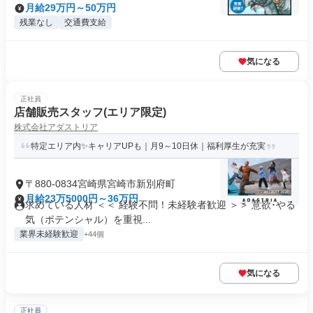
月給29万円～50万円
残業なし
交通費支給
気になる
正社員
店舗販売スタッフ(エリア限定)
株式会社アダストリア
特定エリア内✨キャリアUPも｜月9～10日休｜福利厚生が充実
〒880-0834宮崎県宮崎市新別府町
月給23万5000円～36万円
求めている人材 ＜＜ 経験不問！未経験者歓迎 ＞＞ 意欲･やる
気（ポテンシャル）を重視...
業界未経験歓迎
+44個
気になる
正社員