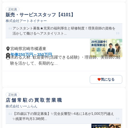
正社員
販売・サービススタッフ【4101】
株式会社アートネイチャー
アシスタント募集★充実の福利厚生と研修制度！理美容師の資格を
活かして働けるヘアスタイリスト...
宮崎県宮崎市橘通東
年俸250万円～350万円
求める人材: 歓迎要件(活躍できる経験) ・理容師、美容師の経
験を活かして、長期的な...
気になる
正社員
店 舗 常 駐 の 買 取 営 業 職
株式会社 いーふらん
【35歳以下の限定募集】✨完全反響型✨4名に1名が1,000万円越え
✨残業平均月3.3時間...