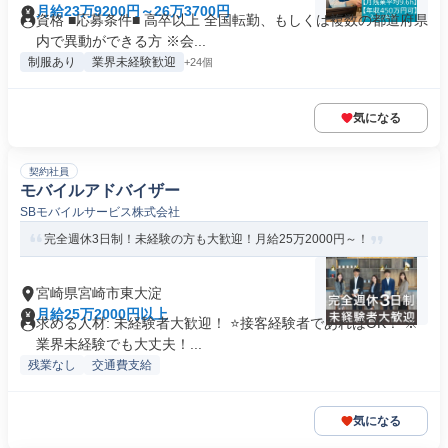
月給23万9200円～26万3700円
資格 ■応募条件■ 高卒以上 全国転勤、もしくは複数の都道府県
内で異動ができる方 ※会...
制服あり
業界未経験歓迎
+24個
気になる
契約社員
モバイルアドバイザー
SBモバイルサービス株式会社
完全週休3日制！未経験の方も大歓迎！月給25万2000円～！
宮崎県宮崎市東大淀
月給25万2000円以上
求める人材: 未経験者大歓迎！ ⭐接客経験者であればOK！ ※
業界未経験でも大丈夫！...
残業なし
交通費支給
気になる