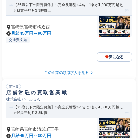
【35歳以下の限定募集】✨完全反響型✨4名に1名が1,000万円越え
✨残業平均月3.3時間...
宮崎県宮崎市橘通西
月給45万円～60万円
交通費支給
気になる
この企業の類似求人を見る
正社員
店 舗 常 駐 の 買 取 営 業 職
株式会社 いーふらん
【35歳以下の限定募集】✨完全反響型✨4名に1名が1,000万円越え
✨残業平均月3.3時間...
宮崎県宮崎市清武町正手
月給45万円～60万円