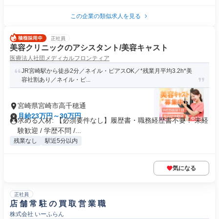
この企業の類似求人を見る
正社員
美容クリニックのアシスタント/美容キャスト
医療法人社団メディカルフロンティア
JR宮崎駅から徒歩2分／ネイル・ピアスOK／*残業月平均3.2h*美
容社割あり／ネイル・ピ...
宮崎県宮崎市高千穂通
月給23万円～30万円
求める人材: 【必須要件なし】履歴書・職務経歴書不要！ 未経
験歓迎 / 学歴不問 /...
残業なし
駅近5分以内
気になる
正社員
店 舗 常 駐 の 買 取 営 業 職
株式会社 いーふらん