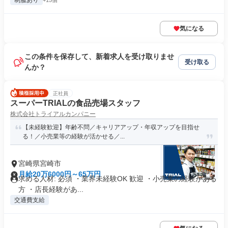
制服あり
+15個
気になる
この条件を保存して、新着求人を受け取りませ
受け取る
んか？
正社員
スーパーTRIALの食品売場スタッフ
株式会社トライアルカンパニー
【未経験歓迎】年齢不問／キャリアアップ・年収アップを目指せ
る！／小売業等の経験が活かせる／...
宮崎県宮崎市
月給20万6000円～65万円
求める人材: 必須 ・業界未経験OK 歓迎 ・小売業の経験がある
方 ・店長経験があ...
交通費支給