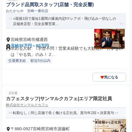
ブランド品買取スタッフ(店舗・完全反響)
おたからや 宮崎一番街店
⭐️面接1回で最短1週間の爆速内定❗️テレアポ・飛び込み一切なしの
店舗来店型・完全反響営業...
宮崎県宮崎市橘通西
月給35万円～80万円
求める人材: 《学歴不問！営業未経験でも大歓迎❗️》 大事なの
は「やる気」のみ！ 2...
交通費支給
駅近5分以内
気になる
正社員
カフェスタッフ|サンマルクカフェ|エリア限定社員
株式会社サンマルクカフェ
転勤なし｜同じ店舗で長く働ける正社員。賞与年2回＋決算賞与
〒880-0927宮崎県宮崎市源藤町