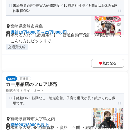
未経験者8割◎充実の研修制度／16時退社可能／月8日以上休み&連
休取得OK♪
宮崎県宮崎市霧島
月給19万4000円～23万8000円
求める人材: 【必須条件】 ・普通自動車免許（AT限定可） ＼
こんな方にピッタリで...
交通費支給
気になる
NEW
正社員
カー用品店のフロア販売
株式会社トライ・オート
未経験OK！転勤なし・地域密着。子育て世代が長く続けられる職
場です。
宮崎県宮崎市大字島之内
時給20万8000円以上
求める人材: ❖ 応募資格 ・資格：不問 ・経験：未経験OK（販