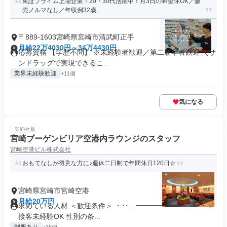
東証プライム上場企業！20・30代活躍中！月3日の希望休OK／販
売ノルマなし／年収例32歳...
〒889-1603宮崎県宮崎市清武町正手
月給22万4030円～34万4430円
応募資格 【学歴不問】 ※未経験者歓迎／第二新卒者歓迎 ＼サ
ンドラッグで実現できるこ...
業界未経験歓迎
+11個
気になる
契約社員
宮崎ブーゲンビリア空港内ラウンジのスタッフ
宮崎空港ビル株式会社
おもてなしが得意な方に♪週休二日制で年間休日120日☆
宮崎県宮崎市宮崎空港
月給20万円
求めている人材 ＜歓迎条件＞ ・‥…━━━━━━━…‥・ ✅
接客未経験OK 性別の条...