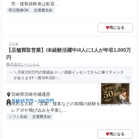
売・接客経験者は歓迎...
即日勤務OK
交通費支給
気になる
正社員
【店舗買取営業】/未経験活躍中/4人に1人が年収1,000万
円
株式会社いーふらん
＼月収150万円の実績あり✨／高額インセンでさらに稼ぐチャンス
があります❗ ✨賞与年2回✨...
宮崎県宮崎市橘通西
月給35万円～200万円
求める人材: ・営業、接客などの前職の経験を活かしたい ・テ
レアポや飛び込みを卒業し...
シフト自由
交通費支給
気になる