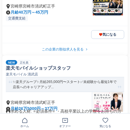
宮崎県宮崎市清武町正手
月給40万円～45万円
交通費支給
気になる
この企業の類似求人を見る
NEW
正社員
楽天モバイルショップスタッフ
楽天モバイル 清武店
✨楽天グループ✨月給265,000円〜スタート✅未経験から最短1年で
店長へのキャリアアップ...
宮崎県宮崎市清武町正手
月給26万5000円～37万円
求める人材: ⭐必須条件⭐ ・高校卒業以上の学歴をお持ちの方
・1年以上の社会人経験...
即日勤務OK
交通費支給
ホーム
オファー
気になる