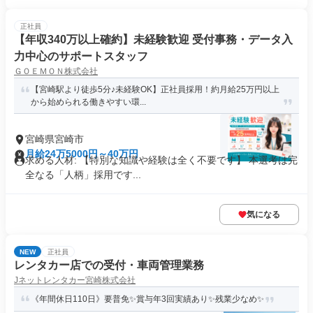
正社員
【年収340万以上確約】未経験歓迎 受付事務・データ入
力中心のサポートスタッフ
ＧＯＥＭＯＮ株式会社
【宮崎駅より徒歩5分♪未経験OK】正社員採用！約月給25万円以上
から始められる働きやすい環...
宮崎県宮崎市
月給24万5000円～40万円
求める人材: 【特別な知識や経験は全く不要です】 本選考は完
全なる「人柄」採用です...
気になる
NEW
正社員
レンタカー店での受付・車両管理業務
Jネットレンタカー宮崎株式会社
《年間休日110日》要普免✨賞与年3回実績あり✨残業少なめ✨