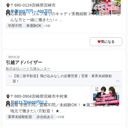
〒880-0124宮崎県宮崎市
年俸300万円～400万円
応募資格 ・ゴルフ場でのキャディ実務経験３年以上の方 ＜こ
んな方と一緒に働きたい＞ ...
学歴不問
車通勤OK
+3個
気になる
契約社員
引越アドバイザー
株式会社ハート引越センター
【第二新卒歓迎】飛び込みなしの反響営業｜営業・業界未経験歓
迎！
〒880-0904宮崎県宮崎市中村東
月給21万6600円以上
資格 学歴不問／資格不問／未経験OK！ ★第二新卒歓迎！ ★
地元で働きたい方歓迎！ ★...
業界未経験歓迎
歩合給あり
+19個