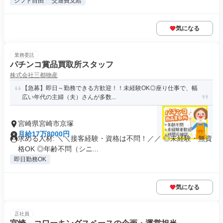
シフト自由
交通費支給
気になる
業務委託
パチンコ賞品買取所スタッフ
株式会社三都物産
【急募】即日～勤務できる方歓迎！！未経験OK◎座り仕事で、幅
広い年代の主婦（夫）さんが多数...
宮崎県宮崎市京塚
月給17万8000円
求める人材: ＼＼接客経験・資格は不問！／／ ◎未経験・無資
格OK ◎年齢不問（シニ...
即日勤務OK
気になる
正社員