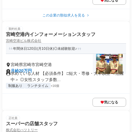
気になる
この企業の類似求人を見る
契約社員
宮崎空港内インフォーメーションスタッフ
宮崎空港ビル株式会社
年間休日120日(月10日休)◎未経験歓迎♪
宮崎県宮崎市宮崎空港
月給20万円
求めている人材 【必須条件】 □短大・専修・大卒以上 ＜活躍
中＞ ◎女性スタッフ多数...
制服あり
ランチタイム
+16個
気になる
正社員
スーパーの店舗スタッフ
株式会社ハツトリー