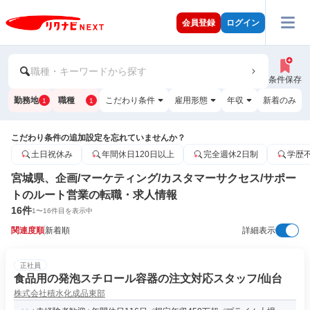
会員登録
ログイン
職種・キーワードから探す
条件保存
勤務地
職種
こだわり条件
雇用形態
年収
新着のみ
1
1
こだわり条件の追加設定を忘れていませんか？
土日祝休み
年間休日120日以上
完全週休2日制
学歴
宮城県、企画/マーケティング/カスタマーサクセス/サポー
トのルート営業の転職・求人情報
16
件
1
〜
16
件目を表示中
関連度順
新着順
詳細表示
正社員
食品用の発泡スチロール容器の注文対応スタッフ/仙台
株式会社積水化成品東部