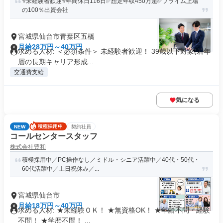
⭐未経験者歓迎⭐年間休日116日✅想定年収450万超✅プライム上場
の100％出資会社
宮城県仙台市青葉区五橋
月給28万円～40万円
求める人材: ＜必須条件＞ 未経験者歓迎！ 39歳以下対象(若年
層の長期キャリア形成...
交通費支給
気になる
NEW
契約社員
コールセンタースタッフ
株式会社豊和
積極採用中／PC操作なし／ミドル・シニア活躍中／40代・50代・
60代活躍中／土日祝休み／...
宮城県仙台市
月給18万円～40万円
求める人材: ★未経験ＯＫ！ ★無資格OK！ ★年齢不問・経験
不問！ ★学歴不問！ ...