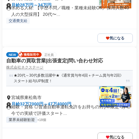
月給28万円～34万円
求める人材: 【学歴不問／職種・業種未経験OK／採用人数40
人の大型採用】 20代〜...
交通費支給
気になる
NEW
正社員
自動車の買取営業|出張査定|問い合わせ対応
株式会社ネクステージ
★20代～30代多数活躍中★《通常賞与年4回＋チーム賞与年2回》
スタート給与UP制度！
宮城県東松島市
月給32万7000円～47万4000円
経験・資格 ◎普通自動車運転免許をお持ちの方(AT限定可) ◎
今での実績で評価スタート...
業界未経験歓迎
+18個
気になる