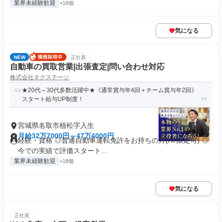
業界未経験歓迎
+18個
気になる
NEW
正社員
自動車の買取営業|出張査定|問い合わせ対応
株式会社ネクステージ
★20代～30代多数活躍中★《通常賞与年4回＋チーム賞与年2回》
スタート給与UP制度！
宮城県名取市植松字入生
月給32万7000円～47万4000円
経験・資格 ◎普通自動車運転免許をお持ちの方(AT限定可) ◎
今での実績で評価スタート...
業界未経験歓迎
+18個
気になる
正社員