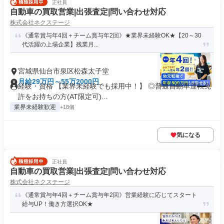
正社員
自動車の買取営業|出張査定|問い合わせ対応
株式会社ネクステージ
《通常賞与年4回＋チーム賞与年2回》★業界未経験OK★【20～30
代活躍の上場企業】残業月...
宮城県仙台市泉区松森太子堂
月給29万円～55万2000円
経験・資格 【業界未経験でも採用中！】 ◎普通自動車運転免
許をお持ちの方(AT限定可)...
業界未経験歓迎
+18個
気になる
正社員
自動車の買取営業|出張査定|問い合わせ対応
株式会社ネクステージ
《通常賞与年4回＋チーム賞与年2回》営業経験に応じてスタート
給与UP！働き方選択OK★