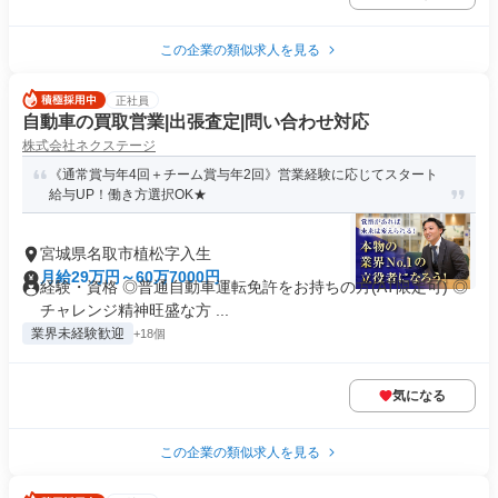
この企業の類似求人を見る
正社員
自動車の買取営業|出張査定|問い合わせ対応
株式会社ネクステージ
《通常賞与年4回＋チーム賞与年2回》営業経験に応じてスタート
給与UP！働き方選択OK★
宮城県名取市植松字入生
月給29万円～60万7000円
経験・資格 ◎普通自動車運転免許をお持ちの方(AT限定可) ◎
チャレンジ精神旺盛な方 ...
業界未経験歓迎
+18個
気になる
この企業の類似求人を見る