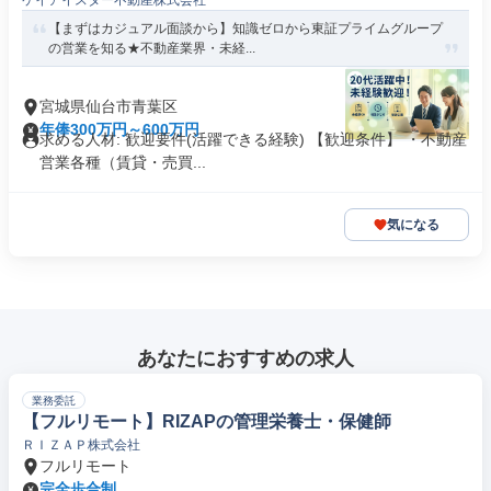
ケイアイスター不動産株式会社
【まずはカジュアル面談から】知識ゼロから東証プライムグループ
の営業を知る★不動産業界・未経...
宮城県仙台市青葉区
年俸300万円～600万円
求める人材: 歓迎要件(活躍できる経験) 【歓迎条件】 ・不動産
営業各種（賃貸・売買...
気になる
あなたにおすすめの求人
業務委託
【フルリモート】RIZAPの管理栄養士・保健師
ＲＩＺＡＰ株式会社
フルリモート
完全歩合制