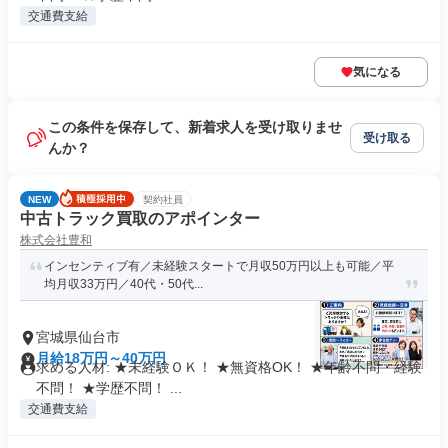
交通費支給
気になる
この条件を保存して、新着求人を受け取りませ
受け取る
んか？
NEW
契約社員
中古トラック買取のアポインター
株式会社豊和
インセンティブ有／未経験スタートで月収50万円以上も可能／平
均月収33万円／40代・50代...
宮城県仙台市
月給18万円～40万円
求める人材: ★未経験ＯＫ！ ★無資格OK！ ★年齢不問・経験
不問！ ★学歴不問！ ...
交通費支給