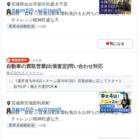
宮城県仙台市泉区松森太子堂
月給29万円～60万7000円
経験・資格 ◎普通自動車運転免許をお持ちの方(AT限定可) ◎
チャレンジ精神旺盛な方 ...
業界未経験歓迎
+18個
気になる
正社員
自動車の買取営業|出張査定|問い合わせ対応
株式会社ネクステージ
《通常賞与年4回＋チーム賞与年2回》営業経験に応じてスタート
給与UP！働き方選択OK★
宮城県宮城郡利府町
月給29万円～60万7000円
経験・資格 ◎普通自動車運転免許をお持ちの方(AT限定可) ◎
チャレンジ精神旺盛な方 ...
業界未経験歓迎
+18個