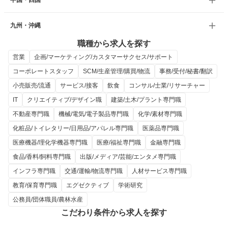
中国・四国
九州・沖縄
職種から求人を探す
営業
企画/マーケティング/カスタマーサクセス/サポート
コーポレートスタッフ
SCM/生産管理/購買/物流
事務/受付/秘書/翻訳
小売販売/流通
サービス/接客
飲食
コンサル/士業/リサーチャー
IT
クリエイティブ/デザイン職
建築/土木/プラント専門職
不動産専門職
機械/電気/電子製品専門職
化学/素材専門職
化粧品/トイレタリー/日用品/アパレル専門職
医薬品専門職
医療機器/理化学機器専門職
医療/福祉専門職
金融専門職
食品/香料/飼料専門職
出版/メディア/芸能/エンタメ専門職
インフラ専門職
交通/運輸/物流専門職
人材サービス専門職
教育/保育専門職
エグゼクティブ
学術研究
公務員/団体職員/農林水産
こだわり条件から求人を探す