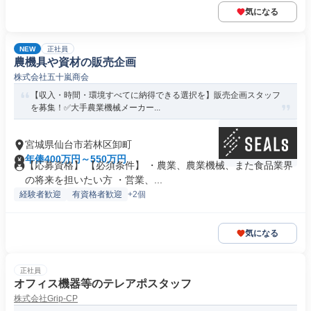
気になる
NEW
正社員
農機具や資材の販売企画
株式会社五十嵐商会
【収入・時間・環境すべてに納得できる選択を】販売企画スタッフ
を募集！✅大手農業機械メーカー...
宮城県仙台市若林区卸町
年俸400万円～550万円
【応募資格】 【必須条件】 ・農業、農業機械、また食品業界
の将来を担いたい方 ・営業、...
経験者歓迎
有資格者歓迎
+2個
気になる
正社員
オフィス機器等のテレアポスタッフ
株式会社Grip-CP