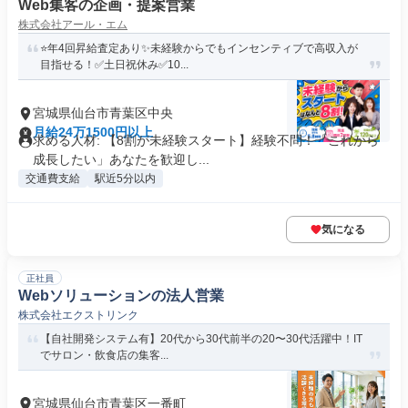
Web集客の企画・提案営業
株式会社アール・エム
⭐️年4回昇給査定あり✨未経験からでもインセンティブで高収入が
目指せる！✅土日祝休み✅10...
宮城県仙台市青葉区中央
月給24万1500円以上
求める人材: 【8割が未経験スタート】経験不問！「これから
成長したい」あなたを歓迎し...
交通費支給
駅近5分以内
気になる
正社員
Webソリューションの法人営業
株式会社エクストリンク
【自社開発システム有】20代から30代前半の20〜30代活躍中！IT
でサロン・飲食店の集客...
宮城県仙台市青葉区一番町