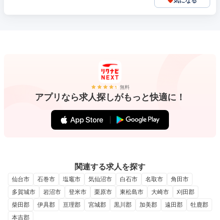
気になる
無料
アプリなら求人探しがもっと快適に！
関連する求人を探す
仙台市
石巻市
塩竈市
気仙沼市
白石市
名取市
角田市
多賀城市
岩沼市
登米市
栗原市
東松島市
大崎市
刈田郡
柴田郡
伊具郡
亘理郡
宮城郡
黒川郡
加美郡
遠田郡
牡鹿郡
本吉郡