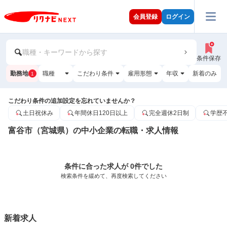
会員登録
ログイン
職種・キーワードから探す
条件保存
勤務地
職種
こだわり条件
雇用形態
年収
新着のみ
1
こだわり条件の追加設定を忘れていませんか？
土日祝休み
年間休日120日以上
完全週休2日制
学歴
富谷市（宮城県）の中小企業の転職・求人情報
条件に合った求人が 0件でした
検索条件を緩めて、再度検索してください
新着求人