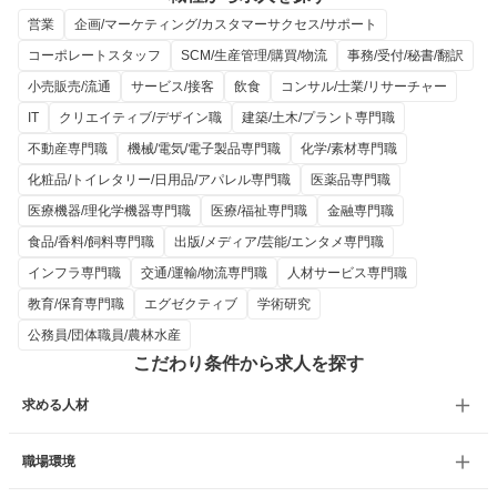
営業
企画/マーケティング/カスタマーサクセス/サポート
コーポレートスタッフ
SCM/生産管理/購買/物流
事務/受付/秘書/翻訳
小売販売/流通
サービス/接客
飲食
コンサル/士業/リサーチャー
IT
クリエイティブ/デザイン職
建築/土木/プラント専門職
不動産専門職
機械/電気/電子製品専門職
化学/素材専門職
化粧品/トイレタリー/日用品/アパレル専門職
医薬品専門職
医療機器/理化学機器専門職
医療/福祉専門職
金融専門職
食品/香料/飼料専門職
出版/メディア/芸能/エンタメ専門職
インフラ専門職
交通/運輸/物流専門職
人材サービス専門職
教育/保育専門職
エグゼクティブ
学術研究
公務員/団体職員/農林水産
こだわり条件から求人を探す
求める人材
職場環境