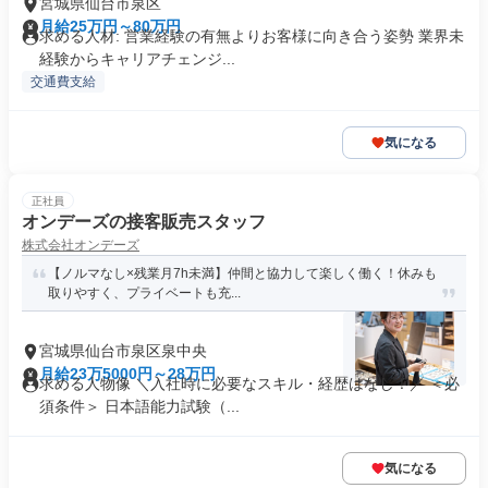
宮城県仙台市泉区
月給25万円～80万円
求める人材: 営業経験の有無よりお客様に向き合う姿勢 業界未
経験からキャリアチェンジ...
交通費支給
気になる
正社員
オンデーズの接客販売スタッフ
株式会社オンデーズ
【ノルマなし×残業月7h未満】仲間と協力して楽しく働く！休みも
取りやすく、プライベートも充...
宮城県仙台市泉区泉中央
月給23万5000円～28万円
求める人物像 ＼入社時に必要なスキル・経歴はなし！／ ＜必
須条件＞ 日本語能力試験（...
気になる