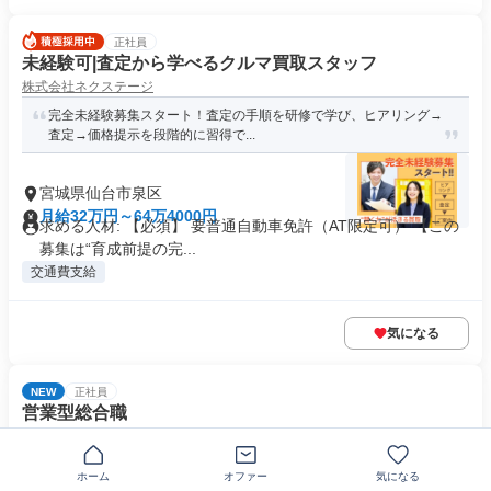
正社員
未経験可|査定から学べるクルマ買取スタッフ
株式会社ネクステージ
完全未経験募集スタート！査定の手順を研修で学び、ヒアリング→
査定→価格提示を段階的に習得で...
宮城県仙台市泉区
月給32万円～64万4000円
求める人材: 【必須】 要普通自動車免許（AT限定可） 【この
募集は“育成前提の完...
交通費支給
気になる
NEW
正社員
営業型総合職
株式会社ネクステージ
【未経験採用枠】完全未経験からでも引っ越し無し＆固定給で年収
ホーム
オファー
気になる
800万円を目指せる✨20～3...