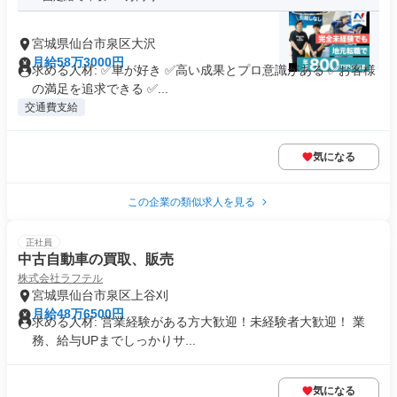
宮城県仙台市泉区大沢
月給58万3000円
求める人材: ✅車が好き ✅高い成果とプロ意識がある ✅お客様
の満足を追求できる ✅...
交通費支給
気になる
この企業の類似求人を見る
正社員
中古自動車の買取、販売
株式会社ラフテル
宮城県仙台市泉区上谷刈
月給48万6500円
求める人材: 営業経験がある方大歓迎！未経験者大歓迎！ 業
務、給与UPまでしっかりサ...
気になる