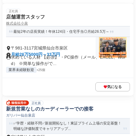
正社員
店舗運営スタッフ
株式会社小泉
最短2年の店長実績！年休124日・住宅手当◎月給26.5万～
〒981-3117宮城県仙台市泉区
月給26万5000円～33万円
求めている人材 【必須】 ・PC操作（メール、EXCEL、Wor
d） ※簡単な操作がで...
業界未経験歓迎
+25個
気になる
正社員
新規営業なしのカーディーラーでの接客
ガリバー仙台泉店
✅学歴・経験不問✅新規開拓なし！東証プライム上場の安定基盤！
明確な評価制度でキャリアアップ...