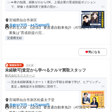
⏩️車の知識、経験ゼロからOK。上場企業の育成前提ポジション
で、研修＋先輩同席で接客の型か...
宮城県仙台市泉区
月給32万円～64万4000円
求める人材: 【必須】 要普通自動車免許（AT限定可） 【この
募集は“育成前提の完...
交通費支給
気になる
正社員
未経験可|査定から学べるクルマ買取スタッフ
株式会社ネクステージ
完全未経験募集スタート！査定の手順を研修で学び、ヒアリング→
査定→価格提示を段階的に習得で...
宮城県仙台市泉区松森太子堂
月給32万円～64万4000円
求める人材: 【必須】 要普通自動車免許（AT限定可） 【この