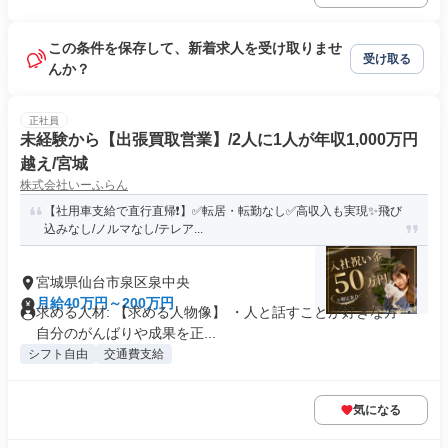
この条件を保存して、新着求人を受け取りませ
受け取る
んか？
正社員
未経験から【出張買取営業】/2人に1人が年収1,000万円
越え/宮城
株式会社いーふらん
【社用車支給で直行直帰❗】✅転居・転勤なし✅高収入も実現✨飛び
込みなし/ノルマなし/テレア...
宮城県仙台市泉区泉中央
月給40万円～200万円
求める人材: 【求める人物像】 ・人と話すことが好きな方 ・
自分のがんばりや成果を正...
シフト自由
交通費支給
気になる