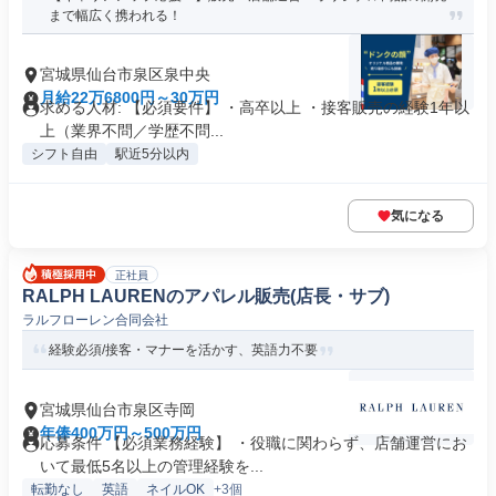
まで幅広く携われる！
宮城県仙台市泉区泉中央
月給22万6800円～30万円
求める人材: 【必須要件】 ・高卒以上 ・接客販売の経験1年以
上（業界不問／学歴不問...
シフト自由
駅近5分以内
気になる
正社員
RALPH LAURENのアパレル販売(店長・サブ)
ラルフローレン合同会社
経験必須/接客・マナーを活かす、英語力不要
宮城県仙台市泉区寺岡
年俸400万円～500万円
応募条件 【必須業務経験】 ・役職に関わらず、店舗運営にお
いて最低5名以上の管理経験を...
転勤なし
英語
ネイルOK
+3個