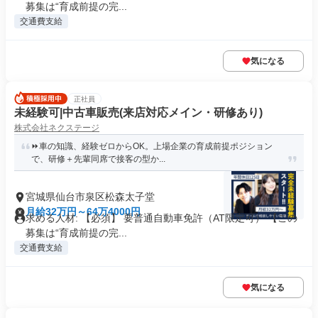
募集は“育成前提の完...
交通費支給
気になる
正社員
未経験可|中古車販売(来店対応メイン・研修あり)
株式会社ネクステージ
⏩️車の知識、経験ゼロからOK。上場企業の育成前提ポジション
で、研修＋先輩同席で接客の型か...
宮城県仙台市泉区松森太子堂
月給32万円～64万4000円
求める人材: 【必須】 要普通自動車免許（AT限定可） 【この
募集は“育成前提の完...
交通費支給
気になる