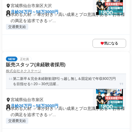
宮城県仙台市泉区大沢
月給26万円～58万3000円
求める人材: ✅車が好き ✅高い成果とプロ意識がある ✅お客様
の満足を追求できる ✅...
交通費支給
気になる
NEW
正社員
販売スタッフ(未経験者採用)
株式会社ネクステージ
第二新卒＆完全未経験歓迎❗引っ越し無し＆固定給で年収800万円
を目指せる✨20～30代活躍...
宮城県仙台市泉区
月給26万円～58万3000円
求める人材: ✅車が好き ✅高い成果とプロ意識がある ✅お客様
の満足を追求できる ✅...
交通費支給