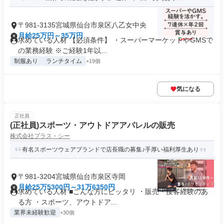
〒981-3135宮城県仙台市泉区八乙女中央
月給25万円～35万円
求めている人材 【必須条件】 ・スーパーマーケットやGMSで
の業務経験 ※ご経験1年以...
制服あり
ランチタイム
+19個
気になる
正社員
(正社員)スポーツ・アウトドアアパレルの販売
株式会社プラス・シー
有名スポーツウェアブランドで店長職の募集♪手厚い福利厚生あり
〒981-3204宮城県仙台市泉区寺岡
月給25万5300円～31万6350円
求めている人材 ■こんな方にピッタリ ・販売・接客経験のあ
る方 ・スポーツ、アウトドア...
業界未経験歓迎
+30個