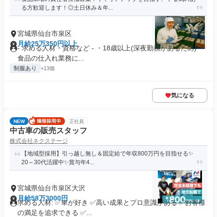
る方歓迎します！◎土日休み＆年...
宮城県仙台市泉区
月給25万350円以上
- 求める人材・資格など - ・18歳以上(深夜勤務があるため) ・
食品の仕入れ業務に...
制服あり
+13個
気になる
NEW
正社員
中古車の販売スタッフ
株式会社ネクステージ
【地域型採用】引っ越し無し＆固定給で年収800万円を目指せる✨
20～30代活躍中✨賞与年4...
宮城県仙台市泉区大沢
月給58万3000円
求める人材: ✅車が好き ✅高い成果とプロ意識がある ✅お客様
の満足を追求できる ✅...