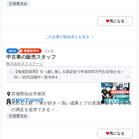
交通費支給
気になる
この企業の類似求人を見る
NEW
正社員
中古車の販売スタッフ
株式会社ネクステージ
【地域型採用】引っ越し無し＆固定給で年収800万円を目指せる✨
20～30代活躍中✨賞与年4...
宮城県仙台市泉区
月給58万3000円
求める人材: ✅車が好き ✅高い成果とプロ意識がある ✅お客様
の満足を追求できる ✅...
交通費支給
気になる