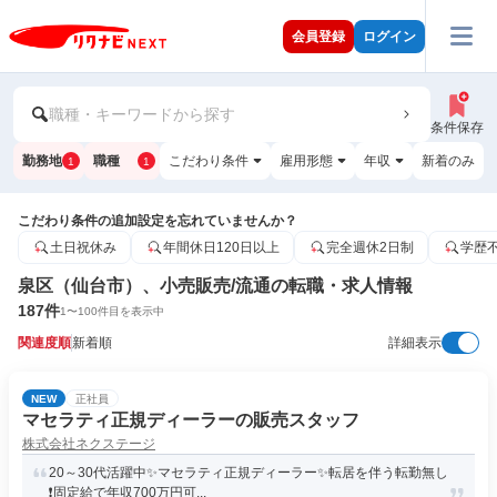
会員登録
ログイン
職種・キーワードから探す
条件保存
勤務地
職種
こだわり条件
雇用形態
年収
新着のみ
1
1
こだわり条件の追加設定を忘れていませんか？
土日祝休み
年間休日120日以上
完全週休2日制
学歴
泉区（仙台市）、小売販売/流通の転職・求人情報
187
件
1
〜
100
件目を表示中
関連度順
新着順
詳細表示
NEW
正社員
マセラティ正規ディーラーの販売スタッフ
株式会社ネクステージ
20～30代活躍中✨マセラティ正規ディーラー✨転居を伴う転勤無し
❗固定給で年収700万円可...