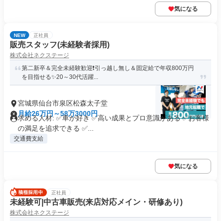
気になる
NEW
正社員
販売スタッフ(未経験者採用)
株式会社ネクステージ
第二新卒＆完全未経験歓迎❗引っ越し無し＆固定給で年収800万円
を目指せる✨20～30代活躍...
宮城県仙台市泉区松森太子堂
月給26万円～58万3000円
求める人材: ✅車が好き ✅高い成果とプロ意識がある ✅お客様
の満足を追求できる ✅...
交通費支給
気になる
正社員
未経験可|中古車販売(来店対応メイン・研修あり)
株式会社ネクステージ