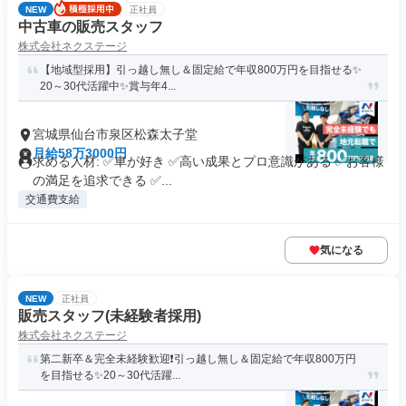
NEW
正社員
中古車の販売スタッフ
株式会社ネクステージ
【地域型採用】引っ越し無し＆固定給で年収800万円を目指せる✨
20～30代活躍中✨賞与年4...
宮城県仙台市泉区松森太子堂
月給58万3000円
求める人材: ✅車が好き ✅高い成果とプロ意識がある ✅お客様
の満足を追求できる ✅...
交通費支給
気になる
NEW
正社員
販売スタッフ(未経験者採用)
株式会社ネクステージ
第二新卒＆完全未経験歓迎❗引っ越し無し＆固定給で年収800万円
を目指せる✨20～30代活躍...