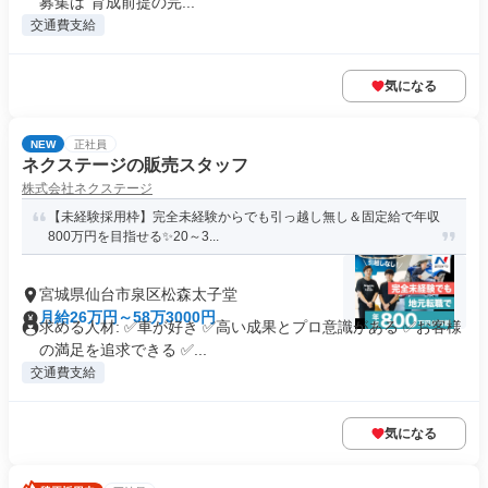
募集は“育成前提の完...
交通費支給
気になる
NEW
正社員
ネクステージの販売スタッフ
株式会社ネクステージ
【未経験採用枠】完全未経験からでも引っ越し無し＆固定給で年収
800万円を目指せる✨20～3...
宮城県仙台市泉区松森太子堂
月給26万円～58万3000円
求める人材: ✅車が好き ✅高い成果とプロ意識がある ✅お客様
の満足を追求できる ✅...
交通費支給
気になる