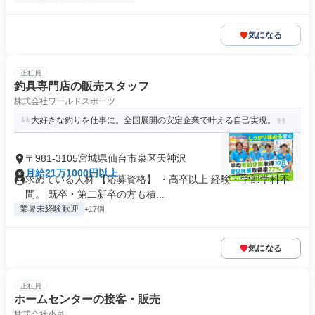
気になる
正社員
釣具専門店の販売スタッフ
株式会社ワールドスポーツ
大好きな釣りを仕事に。全国展開の安定企業で叶える自己実現。
〒981-3105宮城県仙台市泉区天神沢
月給21万1000円以上
求めている人材 【応募資格】 ・高卒以上 経験・学部学科不
問。 既卒・第二新卒の方も積...
業界未経験歓迎
+17個
気になる
正社員
ホームセンターの接客・販売
株式会社小泉