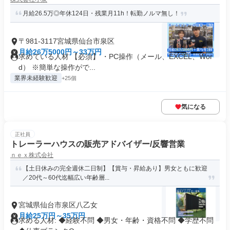
月給26.5万◎年休124日・残業月11h！転勤ノルマ無し！
〒981-3117宮城県仙台市泉区
月給26万5000円～33万円
求めている人材 【必須】 ・PC操作（メール、EXCEL、Wor
d） ※簡単な操作がで...
業界未経験歓迎
+25個
気になる
正社員
トレーラーハウスの販売アドバイザー/反響営業
ｎｅｘ株式会社
【土日休みの完全週休二日制】【賞与・昇給あり】男女ともに歓迎
／20代～60代迄幅広い年齢層...
宮城県仙台市泉区八乙女
月給25万円～35万円
求める人材: ◆経験不問 ◆男女・年齢・資格不問 ◆学歴不問