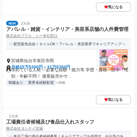
気になる
NEW
正社員
アパレル・雑貨・インテリア・美容系店舗の人件費管理
株式会社プラス・シー本社窓口
髪型髪色自由！ネイルOK！アパレル・美容業界でキャリアアップ
宮城県仙台市泉区寺岡
月給25万5300円～31万6350円
求めている人材 ✅必要な経験・能力等 学歴・資格・語学・性
別・年齢不問！ 接客販売やサ...
制服あり
業界未経験歓迎
+38個
気になる
正社員
工場責任者候補及び食品仕入れスタッフ
株式会社ヨシケイ宮城
食品工場の責任者候補募集！キャリアアップを目指す、やる気のあ