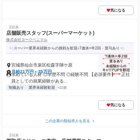
気になる
正社員
店舗販売スタッフ(スーパーマーケット)
株式会社ヨークベニマル
スーパー業界未経験からの挑戦を歓迎♪7連休×年2回・賞与あり
宮城県仙台市泉区松森字陣ケ原
月給21万円～35万円
求めている人材 ◎学歴不問 ◎経験不問 【必須要件】 ・正社
員としての就業経験がある...
制服あり
業界未経験歓迎
+21個
気になる
この企業の類似求人を見る
正社員