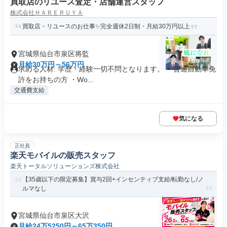
買取店のリユース査定・店舗運営スタッフ
株式会社ＨＡＲＥＲＵＹＡ
買取店・リユースのお仕事✨完全週休2日制・月給30万円以上
宮城県仙台市泉区将監
月給30万円～56万円
求める人材: 学歴・経験一切不問となります。 ・普通自動車免
許をお持ちの方 ・Wo...
交通費支給
気になる
正社員
楽天モバイルの販売スタッフ
楽天トータルソリューションズ株式会社
【35歳以下の限定募集】賞与2回+インセンティブ支給/転勤なし/ノ
ルマなし
宮城県仙台市泉区大沢
月給24万5250円～65万350円