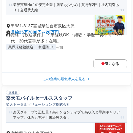
業界実績No.1の安定企業｜残業も少なめ｜賞与年2回｜社内割引あ
り｜交通費支給
〒981-3137宮城県仙台市泉区大沢
月給25万7000円～28万円
資格 【歓迎条件】 ・未経験OK ・経験・学歴一切不問 ・20
代・30代若手が多く在籍...
業界未経験歓迎
車通勤OK
+7個
気になる
この企業の類似求人を見る
正社員
楽天モバイルセールススタッフ
楽天トータルソリューションズ株式会社
楽天グループで正社員！高インセンティブで高収入と早期キャリア
アップ、休みも充実！未経験スタ...