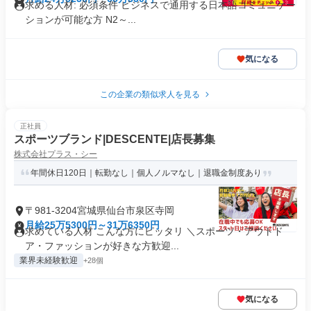
求める人材: 必須条件 ビジネスで通用する日本語コミュニケー
ションが可能な方 N2～...
気になる
この企業の類似求人を見る
正社員
スポーツブランド|DESCENTE|店長募集
株式会社プラス・シー
年間休日120日｜転勤なし｜個人ノルマなし｜退職金制度あり
〒981-3204宮城県仙台市泉区寺岡
月給25万5300円～31万6350円
求めている人材 こんな方にピッタリ ＼スポーツ・アウトド
ア・ファッションが好きな方歓迎...
業界未経験歓迎
+28個
気になる