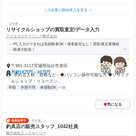
この企業の類似求人を見る
正社員
リサイクルショップの買取査定/データ入力
アイエスリテイリング株式会社
PC入力ができれば未経験者OK！接客販売なし！買取/査定業務経
験者大歓迎！
〒981-3117宮城県仙台市泉区
月給18万円～30万円
- 求める人材・資格など - ◆パソコン操作可能な方 ◆リサイク
ルショップ・リユースシ...
早朝
学歴不問
車通勤OK
+7個
気になる
正社員
釣具店の販売スタッフ_1042社員
株式会社タックルベリー