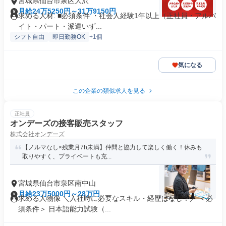
宮城県仙台市泉区大沢
月給24万5250円～31万9150円
求める人材: ■必須条件 ・社会人経験1年以上（正社員・アルバ
イト・パート・派遣いず...
シフト自由
即日勤務OK
+1個
気になる
この企業の類似求人を見る
正社員
オンデーズの接客販売スタッフ
株式会社オンデーズ
【ノルマなし×残業月7h未満】仲間と協力して楽しく働く！休みも
取りやすく、プライベートも充...
宮城県仙台市泉区南中山
月給23万5000円～28万円
求める人物像 ＼入社時に必要なスキル・経歴はなし！／ ＜必
須条件＞ 日本語能力試験（...