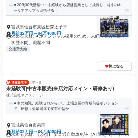
⏩️20代30代活躍中！未経験から店舗営業として成長し、将来のキ
ャリアアップも目指せる！
宮城県仙台市泉区松森太子堂
月給32万円～64万4000円
求める人材: ⏩️ポテンシャル採用のため、未経験者大歓迎！ ・
学歴不問、職歴不問 ...
交通費支給
気になる
正社員
未経験可|中古車販売(来店対応メイン・研修あり)
株式会社ネクステージ
⏩️車の知識、経験ゼロからOK。上場企業の育成前提ポジション
で、研修＋先輩同席で接客の型か...
宮城県仙台市泉区
月給32万円～64万4000円
求める人材: 【必須】 要普通自動車免許（AT限定可） 【この