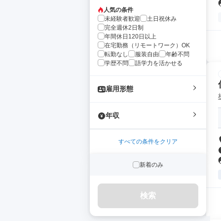
人気の条件
未経験者歓迎
土日祝休み
完全週休2日制
年間休日120日以上
在宅勤務（リモートワーク）OK
転勤なし
服装自由
年齢不問
学歴不問
語学力を活かせる
雇用形態
年収
すべての条件をクリア
新着のみ
検索