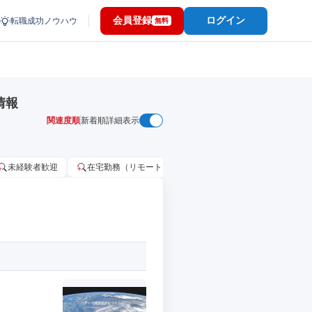
会員登録
ログイン
転職成功ノウハウ
無料
情報
関連度順
新着順
詳細表示
未経験者歓迎
在宅勤務（リモートワーク）OK
家賃補助・住宅手当