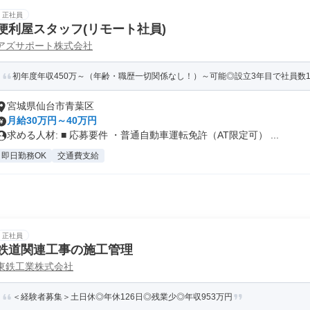
正社員
便利屋スタッフ(リモート社員)
アズサポート株式会社
初年度年収450万～（年齢・職歴一切関係なし！）～可能◎設立3年目で社員数10
宮城県仙台市青葉区
月給30万円～40万円
求める人材: ■ 応募要件 ・普通自動車運転免許（AT限定可） ...
即日勤務OK
交通費支給
正社員
鉄道関連工事の施工管理
東鉄工業株式会社
＜経験者募集＞土日休◎年休126日◎残業少◎年収953万円