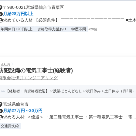
〒980-0021宮城県仙台市青葉区
月給28万円以上
求めている人材 【必須条件】 ￣￣￣￣￣￣￣￣￣￣￣￣￣￣￣ ■土木・
年間休日120日以上
資格取得支援あり
学歴不問
+20個
正社員
防犯設備の電気工事士(経験者)
有限会社伊井エンジニアリング
【経験者・有資格者歓迎】 ✅残業ほとんどなし ✅祝日休み＋土日休み（月2回
宮城県仙台市
月給27万円～30万円
求める人材: ＜優遇＞ ・第二種電気工事士 ・第一種電気工事士 ・電...
交通費支給