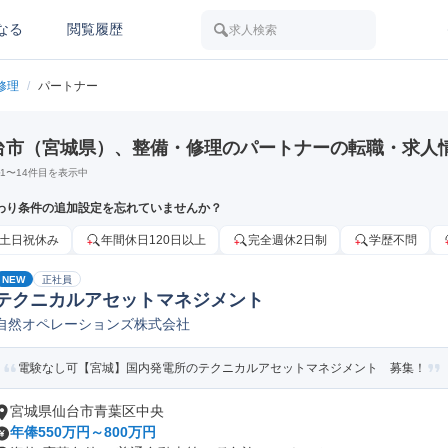
なる
閲覧履歴
求人検索
修理
/
パートナー
台市（宮城県）、整備・修理のパートナーの転職・求人
1
〜
14
件目を表示中
わり条件の追加設定を忘れていませんか？
土日祝休み
年間休日120日以上
完全週休2日制
学歴不問
NEW
正社員
テクニカルアセットマネジメント
自然オペレーションズ株式会社
電験なし可【宮城】国内発電所のテクニカルアセットマネジメント 募集！
宮城県仙台市青葉区中央
年俸550万円～800万円