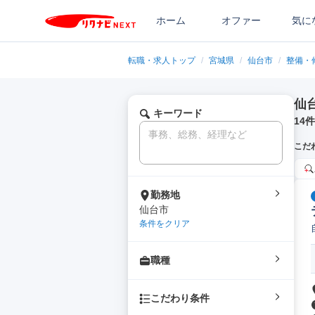
ホーム
オファー
気に
転職・求人トップ
/
宮城県
/
仙台市
/
整備・
仙
キーワード
14
件
こだ
勤務地
仙台市
条件をクリア
職種
こだわり条件