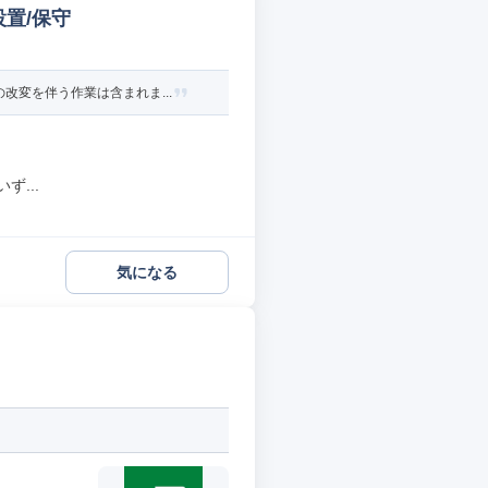
置/保守
変を伴う作業は含まれま...
...
気になる