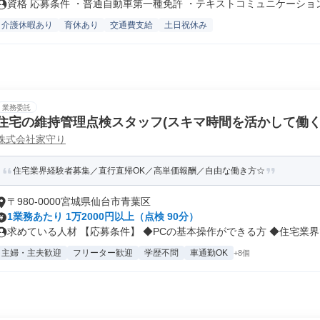
資格 応募条件 ・普通自動車第一種免許 ・テキストコミュニケーションに
介護休暇あり
育休あり
交通費支給
土日祝休み
業務委託
住宅の維持管理点検スタッフ(スキマ時間を活かして働く
株式会社家守り
住宅業界経験者募集／直行直帰OK／高単価報酬／自由な働き方☆
〒980-0000宮城県仙台市青葉区
1業務あたり 1万2000円以上（点検 90分）
求めている人材 【応募条件】 ◆PCの基本操作ができる方 ◆住宅業界で
主婦・主夫歓迎
フリーター歓迎
学歴不問
車通勤OK
+8個