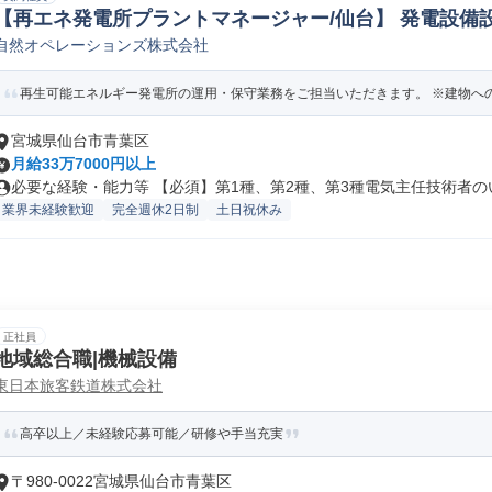
【再エネ発電所プラントマネージャー/仙台】 発電設備設
自然オペレーションズ株式会社
再生可能エネルギー発電所の運用・保守業務をご担当いただきます。 ※建物への改
宮城県仙台市青葉区
月給33万7000円以上
必要な経験・能力等 【必須】第1種、第2種、第3種電気主任技術者のいず
業界未経験歓迎
完全週休2日制
土日祝休み
正社員
地域総合職|機械設備
東日本旅客鉄道株式会社
高卒以上／未経験応募可能／研修や手当充実
〒980-0022宮城県仙台市青葉区