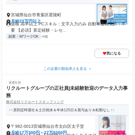
宮城県仙台市青葉区星陵町
月給23万円以上
資格 高卒以上 PCスキル：文字入力のみ 自動車運転免許：不
要 【必須】算定経験・レセ...
副業・WワークOK
+9個
気になる
この企業の類似求人を見る
派遣社員
リクルートグループの正社員|未経験歓迎のデータ入力事
務
株式会社リクルートスタッフィング
原則定時退社＆土日祝休＆年休125日＆賞与あり＆転勤なし
〒982-0013宮城県仙台市太白区太子堂
月給17万300円～27万9300円