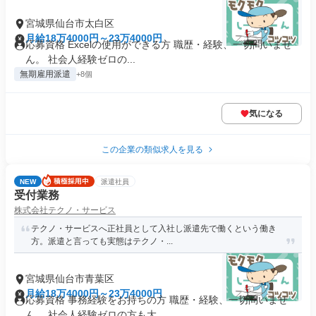
宮城県仙台市太白区
月給18万4000円～23万4000円
応募資格 Excelの使用ができる方 職歴・経験、一切問いませ
ん。 社会人経験ゼロの...
無期雇用派遣
+8個
気になる
この企業の類似求人を見る
NEW
派遣社員
受付業務
株式会社テクノ・サービス
テクノ・サービスへ正社員として入社し派遣先で働くという働き
方。派遣と言っても実態はテクノ・...
宮城県仙台市青葉区
月給18万4000円～23万4000円
応募資格 事務経験をお持ちの方 職歴・経験、一切問いませ
ん。 社会人経験ゼロの方も大...