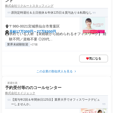
ント
株式会社リクルートスタッフィング
原則定時退社＆土日祝休＆年休125日＆賞与あり＆転勤なし
〒980-0021宮城県仙台市青葉区
月給17万300円～27万9300円
求めている人材 【未経験から始められるオフィスワーク】 経
験不問／資格不要 ◎20代...
業界未経験歓迎
+27個
気になる
この企業の類似求人を見る
派遣社員
予約受付等ののコールセンター
株式会社エイジェック
【賞与年2回＆年間休日125日】業界大手でオフィスワークデビュ
ーしませんか。