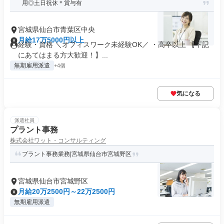
用◎土日祝休＊賞与有
宮城県仙台市青葉区中央
月給17万5000円以上
経験・資格 ＼オフィスワーク未経験OK／ ・高卒以上 【下記
にあてはまる方大歓迎！】...
無期雇用派遣
+4個
気になる
派遣社員
プラント事務
株式会社ワット・コンサルティング
プラント事務業務|宮城県仙台市宮城野区
宮城県仙台市宮城野区
月給20万2500円～22万2500円
無期雇用派遣