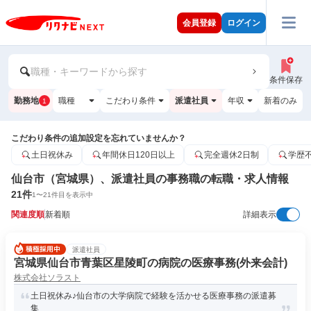
会員登録
ログイン
職種・キーワードから探す
条件保存
勤務地
職種
こだわり条件
派遣社員
年収
新着のみ
1
こだわり条件の追加設定を忘れていませんか？
土日祝休み
年間休日120日以上
完全週休2日制
学歴
仙台市（宮城県）、派遣社員の事務職の転職・求人情報
21
件
1
〜
21
件目を表示中
関連度順
新着順
詳細表示
派遣社員
宮城県仙台市青葉区星陵町の病院の医療事務(外来会計)
株式会社ソラスト
土日祝休み♪仙台市の大学病院で経験を活かせる医療事務の派遣募
集