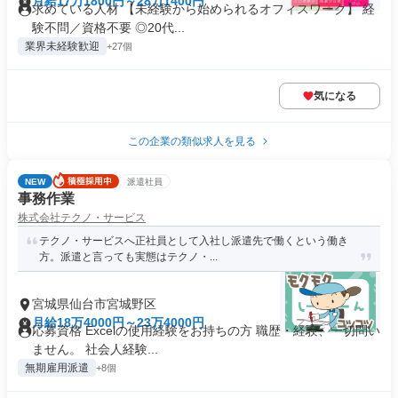
月給17万1800円～28万1400円
求めている人材 【未経験から始められるオフィスワーク】 経
験不問／資格不要 ◎20代...
業界未経験歓迎
+27個
気になる
この企業の類似求人を見る
NEW
派遣社員
事務作業
株式会社テクノ・サービス
テクノ・サービスへ正社員として入社し派遣先で働くという働き
方。派遣と言っても実態はテクノ・...
宮城県仙台市宮城野区
月給18万4000円～23万4000円
応募資格 Excelの使用経験をお持ちの方 職歴・経験、一切問い
ません。 社会人経験...
無期雇用派遣
+8個