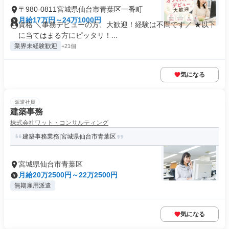
〒980-0811宮城県仙台市青葉区一番町
月給17万円～24万1000円
資格 ＼事務デビューの方、大歓迎！経験は不問です／ ★以下
に当てはまる方にピッタリ！...
業界未経験歓迎
+21個
気になる
派遣社員
建築事務
株式会社ワット・コンサルティング
建築事務業務|宮城県仙台市青葉区
宮城県仙台市青葉区
月給20万2500円～22万2500円
無期雇用派遣
気になる