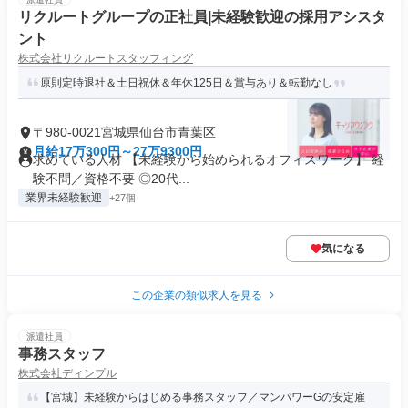
リクルートグループの正社員|未経験歓迎の採用アシスタ
ント
株式会社リクルートスタッフィング
原則定時退社＆土日祝休＆年休125日＆賞与あり＆転勤なし
〒980-0021宮城県仙台市青葉区
月給17万300円～27万9300円
求めている人材 【未経験から始められるオフィスワーク】 経
験不問／資格不要 ◎20代...
業界未経験歓迎
+27個
気になる
この企業の類似求人を見る
派遣社員
事務スタッフ
株式会社ディンプル
【宮城】未経験からはじめる事務スタッフ／マンパワーGの安定雇