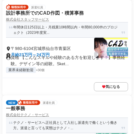
派遣社員
設計事務所でのCAD作図・積算事務
株式会社スタッフサービス
年間休日125日以上・月残業10時間以内・年間80,000件のプロジ
ェクト（2023年度実...
〒980-6104宮城県仙台市青葉区
月給23万円～24万円
資格 【こんなスキルや経験のある方を歓迎します！】事務経
験。デザイン等の経験。Sket...
業界未経験歓迎
+30個
気になる
NEW
派遣社員
一般事務
株式会社テクノ・サービス
テクノ・サービスへ正社員として入社し派遣先で働くという働き
方。派遣と言っても実態はテクノ・...