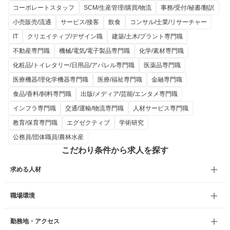
コーポレートスタッフ
SCM/生産管理/購買/物流
事務/受付/秘書/翻訳
小売販売/流通
サービス/接客
飲食
コンサル/士業/リサーチャー
IT
クリエイティブ/デザイン職
建築/土木/プラント専門職
不動産専門職
機械/電気/電子製品専門職
化学/素材専門職
化粧品/トイレタリー/日用品/アパレル専門職
医薬品専門職
医療機器/理化学機器専門職
医療/福祉専門職
金融専門職
食品/香料/飼料専門職
出版/メディア/芸能/エンタメ専門職
インフラ専門職
交通/運輸/物流専門職
人材サービス専門職
教育/保育専門職
エグゼクティブ
学術研究
公務員/団体職員/農林水産
こだわり条件から求人を探す
求める人材
職場環境
勤務地・アクセス