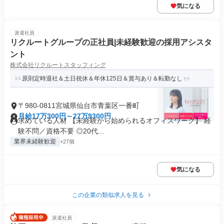
気になる
派遣社員
リクルートグループの正社員|未経験歓迎の採用アシスタ
ント
株式会社リクルートスタッフィング
原則定時退社＆土日祝休＆年休125日＆賞与あり＆転勤なし
〒980-0811宮城県仙台市青葉区一番町
月給17万300円～27万9300円
求めている人材 【未経験から始められるオフィスワーク】 経
験不問／資格不要 ◎20代...
業界未経験歓迎
+27個
気になる
この企業の類似求人を見る
派遣社員