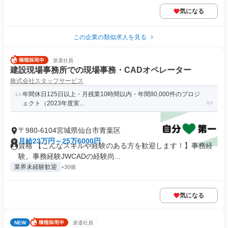
気になる
この企業の類似求人を見る
派遣社員
建設現場事務所での現場事務・CADオペレーター
株式会社スタッフサービス
年間休日125日以上・月残業10時間以内・年間80,000件のプロジ
ェクト（2023年度実...
〒980-6104宮城県仙台市青葉区
月給23万円～25万6000円
資格 【こんなスキルや経験のある方を歓迎します！】事務経
験。事務経験JWCADの経験尚...
業界未経験歓迎
+30個
気になる
NEW
派遣社員