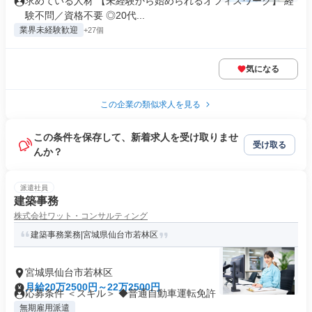
求めている人材 【未経験から始められるオフィスワーク】 経
験不問／資格不要 ◎20代...
業界未経験歓迎
+27個
気になる
この企業の類似求人を見る
この条件を保存して、新着求人を受け取りませ
受け取る
んか？
派遣社員
建築事務
株式会社ワット・コンサルティング
建築事務業務|宮城県仙台市若林区
宮城県仙台市若林区
月給20万2500円～22万2500円
応募条件 ＜スキル＞ ◆普通自動車運転免許
無期雇用派遣