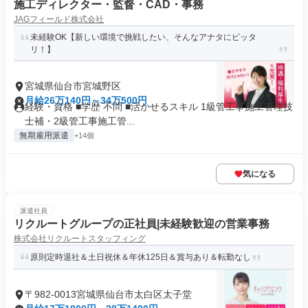
施工ディレクター・監督・CAD・事務
JAGフィールド株式会社
未経験OK【新しい環境で挑戦したい、そんなアナタにピッタ
リ！】
宮城県仙台市宮城野区
月給26万140円～34万500円
経験・資格 ■学歴 不問 ■活かせるスキル 1級管工事施工管理技
士補・2級管工事施工管...
無期雇用派遣
+14個
気になる
派遣社員
リクルートグループの正社員|未経験歓迎の営業事務
株式会社リクルートスタッフィング
原則定時退社＆土日祝休＆年休125日＆賞与あり＆転勤なし
〒982-0013宮城県仙台市太白区太子堂