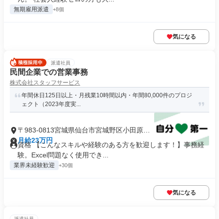
無期雇用派遣
+8個
気になる
派遣社員
民間企業での営業事務
株式会社スタッフサービス
年間休日125日以上・月残業10時間以内・年間80,000件のプロジ
ェクト（2023年度実...
〒983-0813宮城県仙台市宮城野区小田原牛
小屋丁
月給23万円
資格 【こんなスキルや経験のある方を歓迎します！】事務経
験。Excel問題なく使用でき...
業界未経験歓迎
+30個
気になる
派遣社員