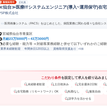
正社員
≪仙台≫医療ITシステムエンジニア(導入~運用保守)在宅
PSP株式会社
運用/サポートエンジニア
医用画像システム（PACS）をはじめとした、病院業務に関わる様々な自社システム
宮城県仙台市青葉区
月給23万5000円～43万3000円
必要な経験・能力等 ≪対顧客業務経験と併せて以下いずれかのご経験必
業界未経験歓迎
年間休日120日以上
資格取得支援あり
+5個
こだわり条件
を設定して求人を絞り込みま
未経験者歓迎
土日祝休み
完全週休2日制
在宅勤務（リモートワーク）OK
転勤なし
服装自由
語学力を活かせる