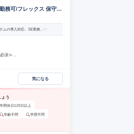
勤務可/フレックス 保守/
の導入対応、SE業務...
須≫...
気になる
しょう
年間休日120日以上
年齢不問
学歴不問