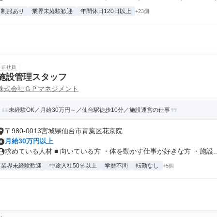
制服あり
業界未経験歓迎
年間休日120日以上
+23個
正社員
施設管理スタッフ
株式会社ＧＰマネジメント
未経験OK／月給30万円～／仙台駅徒歩10分／施設運営の仕事
〒980-0013宮城県仙台市青葉区花京院
月給30万円以上
求めている人材 ■ 向いている方 ・体を動かす仕事が好きな方 ・施設..
業界未経験歓迎
中途入社50％以上
学歴不問
転勤なし
+5個