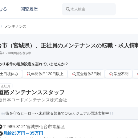
なる
閲覧履歴
求人検索
/
メンテナンス
台市（宮城県）、正社員のメンテナンスの転職・求人情
件
1
〜
100
件目を表示中
わり条件の追加設定を忘れていませんか？
土日祝休み
年間休日120日以上
完全週休2日制
学歴不問
正社員
道路メンテナンススタッフ
新日本ロードメンテナンス株式会社
​街を守るヒーローへ未経験＆普免でOK✊カジュアル面談実施中
〒989-3121宮城県仙台市青葉区
月給23万円～35万円