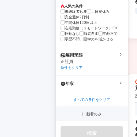
人気の条件
未経験者歓迎
土日祝休み
完全週休2日制
年間休日120日以上
在宅勤務（リモートワーク）OK
転勤なし
服装自由
年齢不問
学歴不問
語学力を活かせる
雇用形態
正社員
条件をクリア
年収
すべての条件をクリア
新着のみ
検索