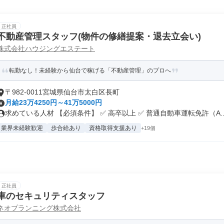
正社員
不動産管理スタッフ(物件の修繕提案・退去立会い)
株式会社ハウジングエステート
転勤なし！未経験から仙台で稼げる「不動産管理」のプロへ
〒982-0011宮城県仙台市太白区長町
月給23万4250円～41万5000円
求めている人材 【必須条件】 ✅ 高卒以上 ✅ 普通自動車運転免許（A..
業界未経験歓迎
歩合給あり
資格取得支援あり
+19個
正社員
車のセキュリティスタッフ
ネオプランニング株式会社