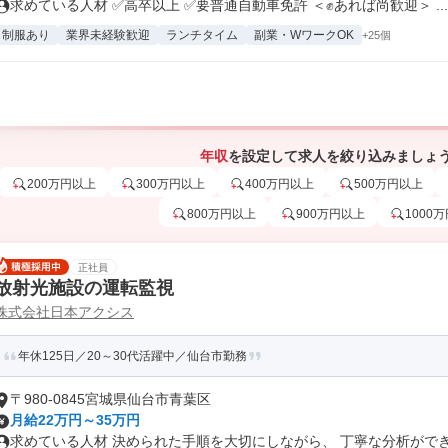
求めている人材 ✅高卒以上 ✅要普通自動車免許 ＜✊あれば尚歓迎＞ ...
制服あり
業界未経験歓迎
ランチタイム
副業・WワークOK
+25個
年収
を設定して求人を絞り込みましょ
200万円以上
300万円以上
400万円以上
500万円以上
800万円以上
900万円以上
1000
正社員
放射光施設の運転監視
株式会社日本アクシス
年休125日／20～30代活躍中／仙台市勤務
〒980-0845宮城県仙台市青葉区
月給22万円～35万円
求めている人材 決められた手順を大切にしながら、 丁寧な分析ができる