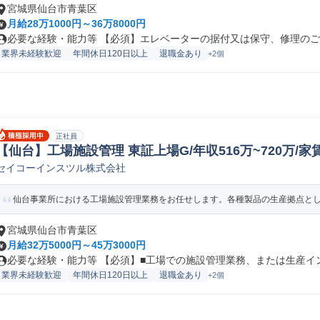
宮城県仙台市青葉区
月給28万1000円～36万8000円
必要な経験・能力等 【必須】エレベーターの据付又は保守、修理のご経
業界未経験歓迎
年間休日120日以上
退職金あり
+2個
正社員
【仙台】工場施設管理 東証上場G/年収516万~720万/家
セイコーインスツル株式会社
テナンス
仙台事業所における工場施設管理業務をお任せします。各種製品の生産拠点として
宮城県仙台市青葉区
月給32万5000円～45万3000円
必要な経験・能力等 【必須】■工場での施設管理業務、または生産インフ
業界未経験歓迎
年間休日120日以上
退職金あり
+2個