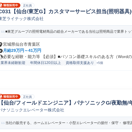
正社員
C031【仙台/東芝G】カスタマーサービス担当(照明器具)年
東芝ライテック株式会社
電子フィールド/サポートエンジニア
■東芝グループの照明電材商品の総合メーカーである当社は照明商品で業界トップ
宮城県仙台市青葉区
月給29万円～41万円
必要な経験・能力等 【必須】■パソコン基礎スキルのある方（Wordの文
業界未経験歓迎
年間休日120日以上
資格取得支援あり
+5個
正社員
【仙台/フィールドエンジニア】パナソニックG/夜勤無/年
パナソニックエレベーター株式会社
ルド/サポートエンジニア
当社の販売する、ホームエレベーター・小型エレベーターの据付・保守・ 修理及び