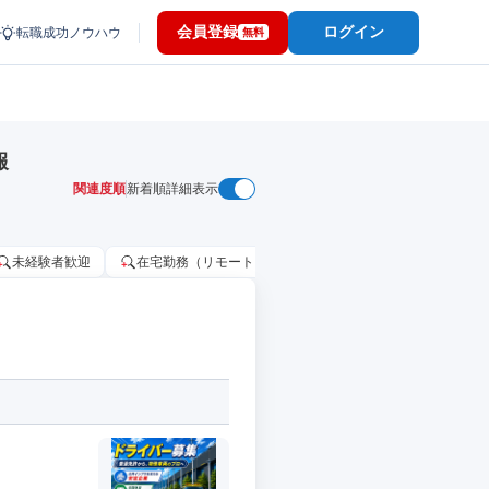
会員登録
ログイン
転職成功ノウハウ
無料
報
関連度順
新着順
詳細表示
未経験者歓迎
在宅勤務（リモートワーク）OK
家賃補助・住宅手当