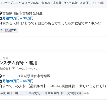
オープニングスタッフ募集！無資格・未経験でもOK★車好きが面白い！と感じ
宮城県仙台市宮城野区蒲生
月給23万円～30万円
求める人材: ひとつでも自信のある方でしたら大歓迎です * 車が好...
即日勤務OK
正社員
システム保守・運用
株式会社アベールジャパン
〒980-0021宮城県仙台市青葉区
月給29万円～46万円
求めている人材 【必須条件】 ・Javaの実務経験 ・新しいことにも前..
年間休日120日以上
転勤なし
完全週休2日制
交通費支給
+4個