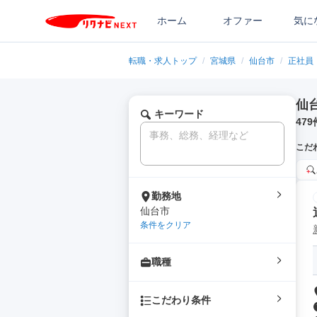
ホーム
オファー
気に
転職・求人トップ
/
宮城県
/
仙台市
/
正社員
仙
キーワード
479
こだ
勤務地
仙台市
条件をクリア
職種
こだわり条件