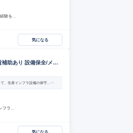
験を...
気になる
賃補助あり 設備保全/メン
、生産インフラ設備の保守...
ラ...
気になる