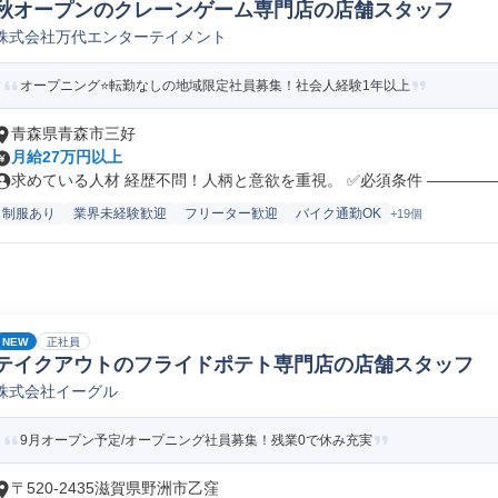
秋オープンのクレーンゲーム専門店の店舗スタッフ
株式会社万代エンターテイメント
オープニング⭐転勤なしの地域限定社員募集！社会人経験1年以上
青森県青森市三好
月給27万円以上
求めている人材 経歴不問！人柄と意欲を重視。 ✅必須条件 ――――――
制服あり
業界未経験歓迎
フリーター歓迎
バイク通勤OK
+19個
NEW
正社員
テイクアウトのフライドポテト専門店の店舗スタッフ
株式会社イーグル
9月オープン予定/オープニング社員募集！残業0で休み充実
〒520-2435滋賀県野洲市乙窪