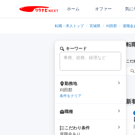
ホーム
オファー
気に
転職・求人トップ
/
宮城県
/
刈田郡
/
退職金
転
キーワード
こだ
勤務地
刈田郡
条件をクリア
新
職種
こだわり条件
退職金あり