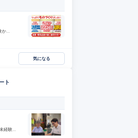
...
気になる
ート
経験...