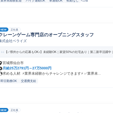
業界未経験歓迎
バイク通勤OK
車通勤OK
転勤なし
+12個
NEW
正社員
クレーンゲーム専門店のオープニングスタッフ
株式会社ベライズ
【✅️県外からの応募もOK♪】未経験OK｜家賃50%の社宅あり｜第二新卒活躍中｜
宮城県仙台市
月給25万2791円～27万5000円
求める人材: ⚡️業界未経験からチャレンジできます⚡️ ✅️業界未...
即日勤務OK
交通費支給
NEW
正社員