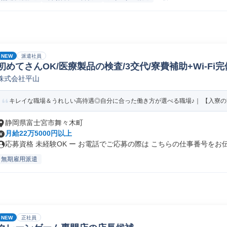
NEW
派遣社員
初めてさんOK/医療製品の検査/3交代/寮費補助+Wi-Fi完
株式会社平山
キレイな職場＆うれしい高待遇◎自分に合った働き方が選べる職場♪｜ 【入寮の方】
静岡県富士宮市舞々木町
月給22万5000円以上
応募資格 未経験OK ー お電話でご応募の際は こちらの仕事番号をお伝.
無期雇用派遣
NEW
正社員