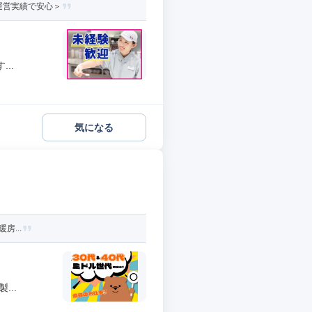
運営実績で安心＞
..
気になる
房...
..