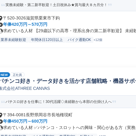
実務未経験・第二新卒歓迎！土日祝休み★賞与最大８カ月分！
〒520-3026滋賀県栗東市下鈎
年俸420万円～570万円
求めている人材 【29歳以下の高専・理系出身の第二新卒歓迎】 未経験か
業界未経験歓迎
年間休日120日以上
バイク通勤OK
+12個
NEW
正社員
パチンコ好き・データ好きを活かす店舗戦略・機器サポ
株式会社ATHREE CANVAS
パチスロ好きを仕事に！30代活躍◇未経験から本部の仕掛け人へ
〒394-0081長野県岡谷市長地権現町
年俸450万円～600万円
求めている人材 ✅パチンコ・スロットへの興味・関心がある方（実務未