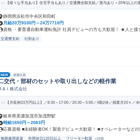
【様々な手当あり】住宅手当もあり／交通費全額支給／賞与あり＜20年以上の
静岡県浜松市中央区和田町
月給20万9330円～24万7710円
資格 ・要普通自動車運転免許 社員デビューの方も大歓迎！ ★人と接す.
交通費支給
社割あり
NEW
派遣社員
二交代・部材のセットや取り出しなどの軽作業
Ａ&Ｉ株式会社
【月収例33万円以上】／8:30～17:00／20:30～5:00／4勤2休／残業月20ｈ／冷暖
岐阜県美濃加茂市加茂野駅
時給1650円～2063円
応募資格 ■未経験者OK！製造デビュー大歓迎！ ■オペレーターなどの製.
無期雇用派遣
年間休日120日以上
フリーター歓迎
+20個