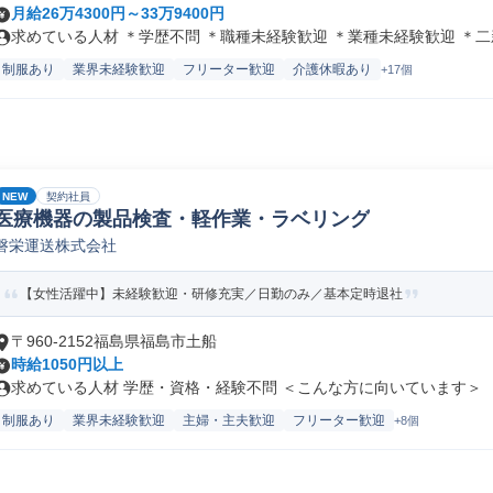
月給26万4300円～33万9400円
求めている人材 ＊学歴不問 ＊職種未経験歓迎 ＊業種未経験歓迎 ＊二新.
制服あり
業界未経験歓迎
フリーター歓迎
介護休暇あり
+17個
NEW
契約社員
医療機器の製品検査・軽作業・ラベリング
磐栄運送株式会社
【女性活躍中】未経験歓迎・研修充実／日勤のみ／基本定時退社
〒960-2152福島県福島市土船
時給1050円以上
求めている人材 学歴・資格・経験不問 ＜こんな方に向いています＞ ・.
制服あり
業界未経験歓迎
主婦・主夫歓迎
フリーター歓迎
+8個