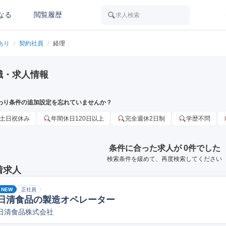
なる
閲覧履歴
求人検索
あり
/
契約社員
/
経理
職・求人情報
わり条件の追加設定を忘れていませんか？
土日祝休み
年間休日120日以上
完全週休2日制
学歴不問
条件に合った求人が 0件でした
検索条件を緩めて、再度検索してください
着求人
NEW
正社員
日清食品の製造オペレーター
日清食品株式会社