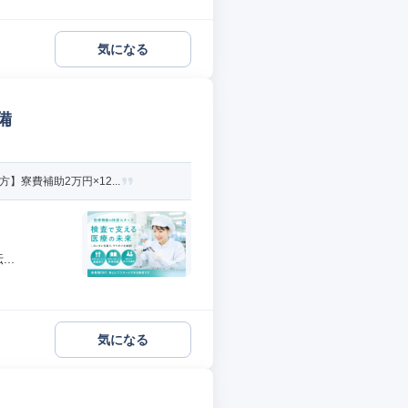
気になる
備
寮費補助2万円×12...
..
気になる