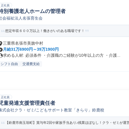
正社員
特別養護老人ホームの管理者
社会福祉法人名張育生会
想定年収６００万以上！働きがいのある職場です！
三重県名張市美旗中村
月給31万6900円～39万1900円
求める人材: 必須条件 ・介護職のご経験が10年以上の方 ・介護...
シフト自由
交通費支給
正社員
児童発達支援管理責任者
株式会社クラ・ゼミ/こどもサポート教室「きらり」鈴鹿校
【鈴鹿市南玉垣町】賞与年2回や家族手当あり♪残業ほぼなし！クラ・ゼミが運営す