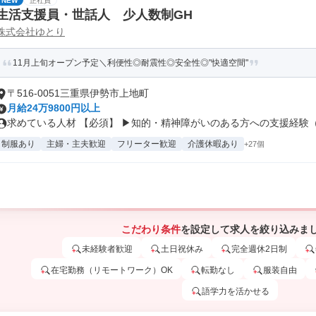
NEW
正社員
生活支援員・世話人 少人数制GH
株式会社ゆとり
11月上旬オープン予定＼利便性◎耐震性◎安全性◎"快適空間"
〒516-0051三重県伊勢市上地町
月給24万9800円以上
求めている人材 【必須】 ▶知的・精神障がいのある方への支援経験（1
制服あり
主婦・主夫歓迎
フリーター歓迎
介護休暇あり
+27個
こだわり条件
を設定して求人を絞り込みま
未経験者歓迎
土日祝休み
完全週休2日制
在宅勤務（リモートワーク）OK
転勤なし
服装自由
語学力を活かせる