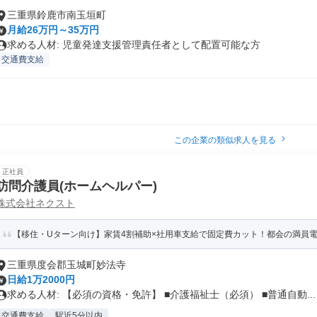
三重県鈴鹿市南玉垣町
月給26万円～35万円
求める人材: 児童発達支援管理責任者として配置可能な方
交通費支給
この企業の類似求人を見る
正社員
訪問介護員(ホームヘルパー)
株式会社ネクスト
【移住・Uターン向け】家賃4割補助×社用車支給で固定費カット！都会の満員電車
三重県度会郡玉城町妙法寺
日給1万2000円
求める人材: 【必須の資格・免許】 ■介護福祉士（必須） ■普通自動...
交通費支給
駅近5分以内