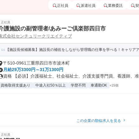
正社員
派遣社員
業務委託
契
正社員
介護施設の副管理者/あみーご倶楽部四日市
株式会社センチュリークリエイティブ
【施設長候補募集】施設長の補佐をしながら管理職の仕事を学べる！キャリア
〒510-0961三重県四日市市波木町
月給29万3300円～31万1300円
資格 【必須】介護福祉士、社会福祉士、介護支援専門員、看護師、准看
資格取得支援あり
中途入社50％以上
学歴不問
車通勤OK
+15個
この企業の類似求人を見る
正社員