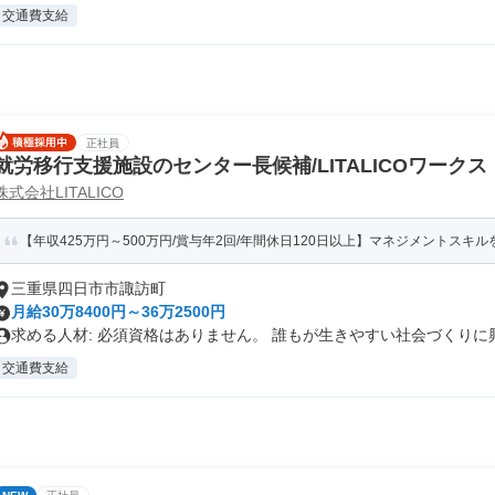
交通費支給
正社員
就労移行支援施設のセンター長候補/LITALICOワークス
株式会社LITALICO
【年収425万円～500万円/賞与年2回/年間休日120日以上】マネジメントスキルを
三重県四日市市諏訪町
月給30万8400円～36万2500円
求める人材: 必須資格はありません。 誰もが生きやすい社会づくりに興.
交通費支給