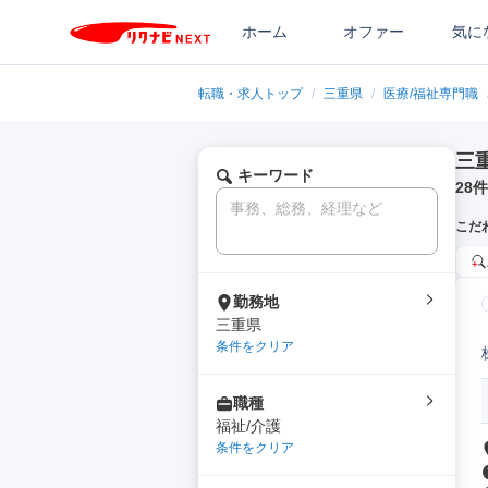
ホーム
オファー
気に
転職・求人トップ
/
三重県
/
医療/福祉専門職
三
キーワード
28
件
こだ
勤務地
三重県
条件をクリア
職種
福祉/介護
条件をクリア