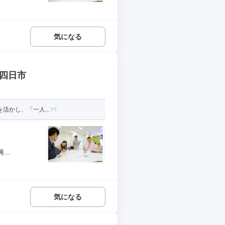
気になる
 四日市
活かし、「一人...
..
気になる