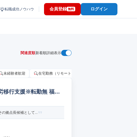
会員登録
ログイン
転職成功ノウハウ
無料
関連度順
新着順
詳細表示
未経験者歓迎
在宅勤務（リモートワーク）OK
家賃補助・住宅手当
労移行支援※転勤無 福祉/
の拠点長候補として...