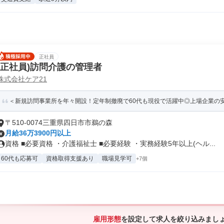
正社員
(正社員)訪問介護の管理者
株式会社ケア21
＜新規訪問事業所を年々開設！定年制撤廃で60代も現役で活躍中◎上場企業の安定
〒510-0074三重県四日市市鵜の森
月給36万3900円以上
資格 ■必要資格 ・介護福祉士 ■必要経験 ・実務経験5年以上(ヘル...
60代も応募可
資格取得支援あり
職場見学可
+7個
雇用形態
を設定して求人を絞り込みまし