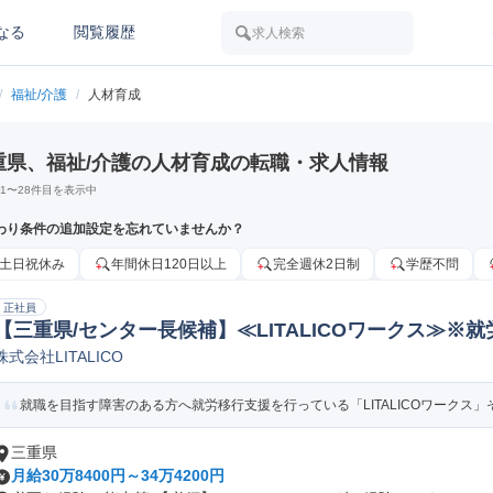
なる
閲覧履歴
求人検索
/
福祉/介護
/
人材育成
重県、福祉/介護の人材育成の転職・求人情報
1
〜
28
件目を表示中
わり条件の追加設定を忘れていませんか？
土日祝休み
年間休日120日以上
完全週休2日制
学歴不問
正社員
【三重県/センター長候補】≪LITALICOワークス≫※就
株式会社LITALICO
介護事業責任者/施設長
就職を目指す障害のある方へ就労移行支援を行っている「LITALICOワークス」そ
三重県
月給30万8400円～34万4200円