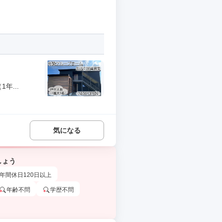
年...
気になる
しょう
年間休日120日以上
年齢不問
学歴不問