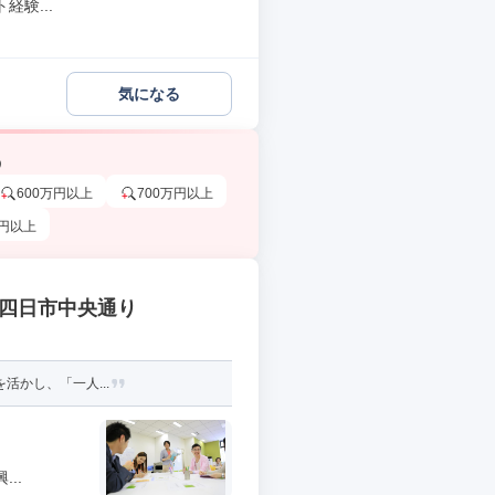
験...
気になる
う
600万円以上
700万円以上
万円以上
 四日市中央通り
活かし、「一人...
..