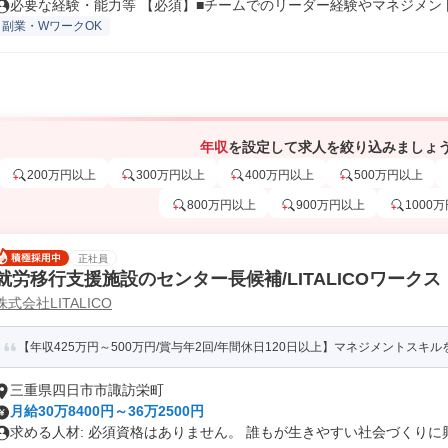
必要な経験・能力等 【必須】■チームでのリーダー経験やマネジメント経
副業・WワークOK
年収
を設定して求人を絞り込みましょ
200万円以上
300万円以上
400万円以上
500万円以上
800万円以上
900万円以上
1000
正社員
就労移行支援施設のセンター長候補/LITALICOワークス
株式会社LITALICO
【年収425万円～500万円/賞与年2回/年間休日120日以上】マネジメントスキルを
三重県四日市市諏訪栄町
月給30万8400円～36万2500円
求める人材: 必須資格はありません。 誰もが生きやすい社会づくりに興.