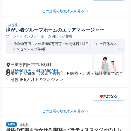
この企業の類似求人を見る
正社員
障がい者グループホームのエリアマネージャー
ソーシャルインクルーホーム四日市小杉町
月給40万円～／年収480万円可／年間休日114日／主に土日休み／
インセンティブ年4回
三重県四日市市小杉町
月給40万円～44万3900円
求める人物像 【必須の経験】 ▶医療・介護・福祉業界でのご
経験 ▶5人以上のマネジメン...
気になる
この企業の類似求人を見る
NEW
正社員
身体の知識を活かせる|整体×ピラティススタジオのトレ