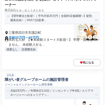
ーナー
株式会社Ｌａ ｐｉｌａｔｅｓ
【理学療法士歓迎✨｜平均月収35万円｜全国80店舗展開✨】髪型、
服装自由✨｜SNSで話題沸...
三重県四日市市諏訪町
月給25万円～60万円
求める人材: 【★未経験スタート大歓迎✨】 学歴・資格は問い
ません。 未経験入社も...
残業なし
交通費支給
気になる
正社員
障がい者グループホームの施設管理者
ソーシャルインクルーホーム津市津興
月給29万円～／年間休日114日／インセンティブ年4回／エリアマ
ネージャーへのキャリアアッ...