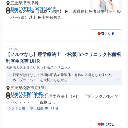
三重県津市津興
月給29万円～39万9600円
求める人物像 【資格・経験】 ▶介護職員初任者研修（旧ヘル
パー2級）以上 ▶実務経験2...
気になる
正社員
【ノルマなし】理学療法士 <松阪市>クリニック各種福
利厚生充実 UHR
医療法人医王寺会いおうじ応急クリニック
残業がほぼなし！長期休暇含め希望休・有休の取得もしやすいた
め、プライベートを大切にしながら...
三重県松阪市立野町
月給26万5000円以上
求める人材: 【必須】理学療法士（PT） 「ブランクがあって
不安・・・」 「資格は...
シフト自由
即日勤務OK
+1個
気になる