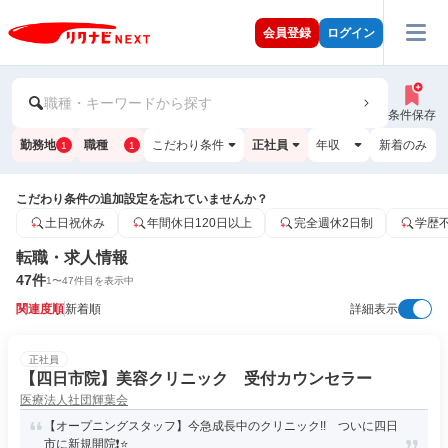
会員登録
ログイン
職種・キーワードから探す
条件保存
勤務地
職種
こだわり条件
正社員
年収
新着のみ
1
1
こだわり条件の追加設定を忘れていませんか？
土日祝休み
年間休日120日以上
完全週休2日制
学歴
転職・求人情報
47
件
1
〜
47
件目を表示中
関連度順
新着順
詳細表示
正社員
【四日市院】美容クリニック 受付カウンセラー
医療法人社団輝葉会
【オープニングスタッフ】今急成長中のクリニック!! ついに四日
市に新規開院❗⭐