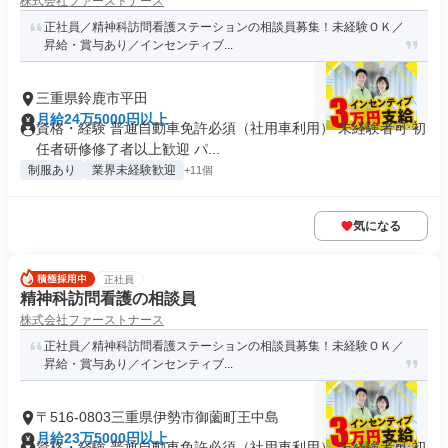
株式会社ファーストナース
正社員／精神科訪問看護ステーションの相談員募集！未経験ＯＫ／
昇給・賞与あり／インセンティブ...
三重県鈴鹿市平田
月給24万5000円以上
資格・経験 普通自動車免許必須（社用車利用） 未経験者可 初
任者研修修了者以上歓迎 パ...
制服あり
業界未経験歓迎
+11個
気になる
正社員
精神科訪問看護の相談員
株式会社ファーストナース
正社員／精神科訪問看護ステーションの相談員募集！未経験ＯＫ／
昇給・賞与あり／インセンティブ...
〒516-0803三重県伊勢市御薗町王中島
月給23万5000円以上
資格・経験 普通自動車免許必須（社用車利用） 未経験者可 初