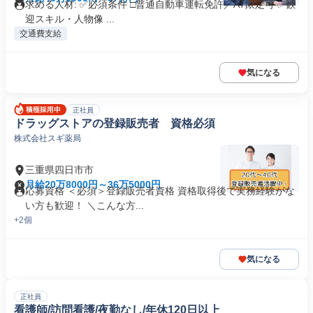
求める人材: ✅必須条件 □普通自動車運転免許／AT限定可 ✅歓
迎スキル・人物像 ...
交通費支給
気になる
正社員
ドラッグストアの登録販売者 資格必須
株式会社スギ薬局
三重県四日市市
月給20万8000円～36万5000円
応募資格 ＜必須＞登録販売者資格 資格取得後で実務経験がな
い方も歓迎！ ＼こんな方...
+2個
気になる
正社員
看護師/訪問看護/夜勤なし/年休120日以上