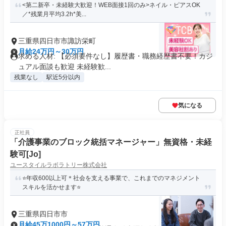
<第二新卒・未経験大歓迎！WEB面接1回のみ>ネイル・ピアスOK
／*残業月平均3.2h*美...
三重県四日市市諏訪栄町
月給24万円～30万円
求める人材: 【必須要件なし】履歴書・職務経歴書不要！カジ
ュアル面談も歓迎 未経験歓...
残業なし
駅近5分以内
気になる
正社員
「介護事業のブロック統括マネージャー」無資格・未経
験可[Jo]
ユースタイルラボラトリー株式会社
⭐️年収600以上可＊社会を支える事業で、これまでのマネジメント
スキルを活かせます⭐️
三重県四日市市
月給45万1000円～57万円