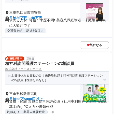
三重県四日市市安島
月給26万円～40万円
求める人材: 資格・学歴不問❗ 美容業界経験者、未経験者とも
に大歓迎です
交通費支給
駅近5分以内
気になる
正社員
精神科訪問看護ステーションの相談員
株式会社ファーストナース
土日祝休み＆日勤のみ！未経験歓迎！精神科訪問看護ステーション
の相談員【医療行為なし】
三重県松阪市高町
月給23万5000円以上
資格・経験 普通自動車免許必須（社用車利用） 未経験者歓迎
基本的なPC入力や書類作成...
制服あり
業界未経験歓迎
+13個