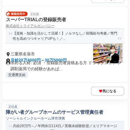
正社員
スーパーTRIALの登録販売者
株式会社トライアルカンパニー
【資格・知識を活かして活躍！】ノルマなし／前職給与考慮／専⾨
性を⾼めつつキャリアUPも！／...
三重県名張市
月給20万4000円～30万5000円
求める人材: 必須 ・登録販売者資格ある方 ドラッグストアや
調剤薬局での経験があれば...
交通費支給
気になる
正社員
障がい者グループホームのサービス管理責任者
ソーシャルインクルーホーム津市津興
月給29万円～／年間休日114日／実務未経験歓迎／エリアマネージ