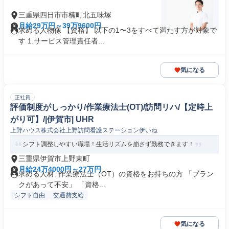
三重県四日市市楠町北五味塚
月給29万円～39万9600円
求める人物像 【資格】 以下の1〜3をすべて満たす方が対象で
す 1.サービス管理責任者...
気になる
正社員
評価制度がしっかり/作業療法士(OT)/訪問リハ/【定時上
がり可】/|伊賀市| UHR
上野ハウス株式会社上野訪問看護ステーション伊いね
シフト調整しやすい職場！生活リズムを崩さず勤務できます！
三重県伊賀市上野東町
月給24万4000円～27万円
求める人材: 作業療法士（OT）の資格をお持ちの方 「ブラン
クがあって不安」 「資格...
シフト自由
交通費支給
気になる