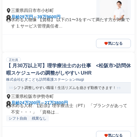
三重県四日市市小杉町
月給29万円～39万9600円
求める人物像 【資格】 以下の1〜3をすべて満たす方が対象で
す 1.サービス管理責任者...
気になる
正社員
【 月30万以上可】理学療法士のお仕事 <松阪市>訪問休
暇スケジュールの調整がしやすい UHR
株式会社むぎこども訪問看護ステーションmugi
シフト調整しやすい職場！生活リズムを崩さず勤務できます！
三重県松阪市伊勢寺町
月給24万200円～27万3800円
求める人材: 【必須】理学療法士（PT） 「ブランクがあって
不安・・・」 「資格は...
シフト自由
残業なし
気になる