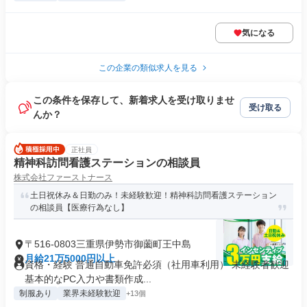
気になる
この企業の類似求人を見る
この条件を保存して、新着求人を受け取りませ
受け取る
んか？
正社員
精神科訪問看護ステーションの相談員
株式会社ファーストナース
土日祝休み＆日勤のみ！未経験歓迎！精神科訪問看護ステーション
の相談員【医療行為なし】
〒516-0803三重県伊勢市御薗町王中島
月給21万5000円以上
資格・経験 普通自動車免許必須（社用車利用） 未経験者歓迎
基本的なPC入力や書類作成...
制服あり
業界未経験歓迎
+13個