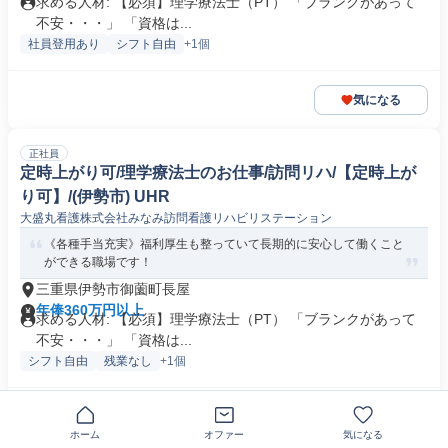
求める人材: 【必須】理学療法士（PT） 「ブランクがあって
不安・・・」 「資格は...
社員登用あり
シフト自由
+1個
気になる
正社員
定時上がり可/理学療法士のお仕事/訪問リハ/【定時上が
り可】/(伊勢市) UHR
大盛丸看護株式会社みなみ訪問看護リハビリステーション
《各種手当充実》福利厚生も整っていて長期的に安心して働くこと
ができる職場です！
三重県伊勢市御薗町長屋
年俸360万円以上
求める人材: 【必須】理学療法士（PT） 「ブランクがあって
不安・・・」 「資格は...
シフト自由
残業なし
+1個
気になる
ホーム
オファー
気になる