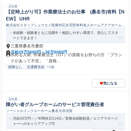
正社員
【定時上がり可】作業療法士のお仕事 (桑名市)有料【N
EW】 UHR
株式会社スタッフシュウエイ医療対応住宅型有料老人ホームアクアホームみ
え桑名
未経験・経験者ともに活躍中！相談しやすい環境で、安心してスタ
ートできます！
三重県桑名市桑部
月給29万5680円～38万8080円
求める人材: 作業療法士（OT）の資格をお持ちの方 「ブラン
クがあって不安」 「資格...
残業なし
交通費支給
+1個
気になる
正社員
障がい者グループホームのサービス管理責任者
ソーシャルインクルーホーム桑名元赤須賀
月給33万円～／年間休日114日／実務未経験歓迎／エリアマネージ
ャーへのキャリアアップ可