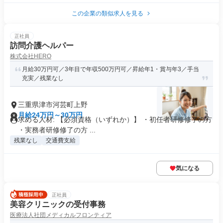
この企業の類似求人を見る
正社員
訪問介護ヘルパー
株式会社HERO
月給30万円可／3年目で年収500万円可／昇給年1・賞与年3／手当
充実／残業なし
三重県津市河芸町上野
月給24万円～30万円
求める人材: 【必須資格（いずれか）】 ・初任者研修修了の方
・実務者研修修了の方 ...
残業なし
交通費支給
気になる
正社員
美容クリニックの受付事務
医療法人社団メディカルフロンティア