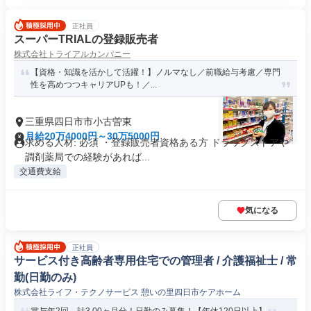
正社員
スーパーTRIALの登録販売者
株式会社トライアルカンパニー
【資格・知識を活かして活躍！】ノルマなし／前職給与考慮／専⾨
性を⾼めつつキャリアUPも！／...
三重県四日市市小古曽東
月給20万4000円～30万5000円
求める人材: 必須 ・登録販売者資格ある方 ドラッグストアや
調剤薬局での経験があれば...
交通費支給
気になる
正社員
サービス付き高齢者専用住宅での管理者 / 介護福祉士 / 常
勤(日勤のみ)
株式会社ライフ・テクノサービス 憩いの里四日市ケアホーム