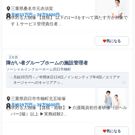
三重県桑名市元赤須賀
月給33万円～39万9400円
求める人物像 【資格】 以下の1〜3をすべて満たす方が対象で
す 1.サービス管理責任者...
気になる
正社員
障がい者グループホームの施設管理者
ソーシャルインクルーホーム四日市楠町
月給29万円～／年間休日114日／インセンティブ年4回／エリアマ
ネージャーへのキャリアアッ...
三重県四日市市楠町北五味塚
月給29万円～39万9600円
求める人物像 【資格・経験】 ▶介護職員初任者研修（旧ヘル
パー2級）以上 ▶実務経験2...
気になる