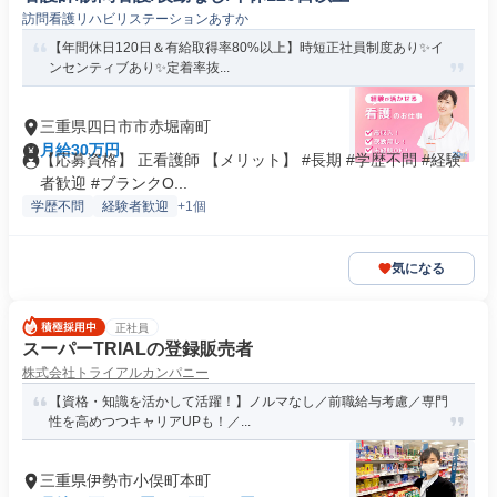
訪問看護リハビリステーションあすか
【年間休日120日＆有給取得率80%以上】時短正社員制度あり✨イ
ンセンティブあり✨定着率抜...
三重県四日市市赤堀南町
月給30万円
【応募資格】 正看護師 【メリット】 #長期 #学歴不問 #経験
者歓迎 #ブランクO...
学歴不問
経験者歓迎
+1個
気になる
正社員
スーパーTRIALの登録販売者
株式会社トライアルカンパニー
【資格・知識を活かして活躍！】ノルマなし／前職給与考慮／専⾨
性を⾼めつつキャリアUPも！／...
三重県伊勢市小俣町本町