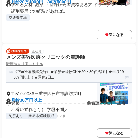
月給20万4000円～30万5000円
求める人材: 必須 ・登録販売者資格ある方 ドラッグストアや
調剤薬局での経験があれば...
交通費支給
気になる
正社員
メンズ美容医療クリニックの看護師
医療法人社団エミナル
《正or准看護師免許》★業界未経験OK★20・30代活躍中★年収69
0万円以上！★週休2日...
〒510-0086三重県四日市市諏訪栄町
月給36万円以上
資格 ＝＝＝＝＝＝＝＝＝＝＝＝＝＝＝ 要看護師免許（正看・
准看いずれも可） 学歴不問／...
制服あり
業界未経験歓迎
+23個
気になる