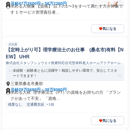
月給47万2600円～58万2300円
求める人物像 【資格】 以下の1〜3をすべて満たす方が対象で
す 1.サービス管理責任者...
気になる
正社員
【定時上がり可】理学療法士のお仕事 (桑名市)有料【N
EW】 UHR
株式会社スタッフシュウエイ医療対応住宅型有料老人ホームアクアホームみ
え桑名
未経験・経験者ともに活躍中！相談しやすい環境で、安心してスタ
ートできます！
三重県桑名市桑部
月給29万5680円～38万8080円
求める人材: 理学療法士（PT）の資格をお持ちの方 「ブラン
クがあって不安」 「資格...
残業なし
交通費支給
+1個
気になる