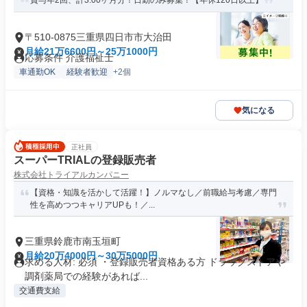
賞与年2回、計3.00ヶ月分！日勤のみ募集！【年休120日以上】
〒510-0875三重県四日市市大治田
月給21万6600円～25万1000円
応募条件 介護福祉士
車通勤OK
経験者歓迎
+2個
気になる
正社員
スーパーTRIALの登録販売者
株式会社トライアルカンパニー
【資格・知識を活かして活躍！】ノルマなし／前職給与考慮／専⾨
性を⾼めつつキャリアUPも！／...
三重県鈴鹿市南玉垣町
月給20万4000円～30万5000円
求める人材: 必須 ・登録販売者資格ある方 ドラッグストアや
調剤薬局での経験があれば...
交通費支給