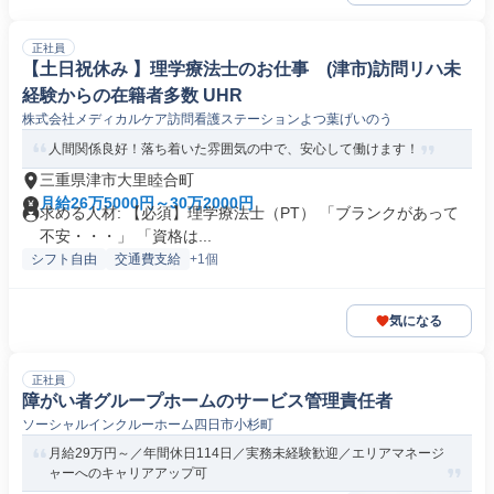
正社員
【土日祝休み 】理学療法士のお仕事 (津市)訪問リハ未
経験からの在籍者多数 UHR
株式会社メディカルケア訪問看護ステーションよつ葉げいのう
人間関係良好！落ち着いた雰囲気の中で、安心して働けます！
三重県津市大里睦合町
月給26万5000円～30万2000円
求める人材: 【必須】理学療法士（PT） 「ブランクがあって
不安・・・」 「資格は...
シフト自由
交通費支給
+1個
気になる
正社員
障がい者グループホームのサービス管理責任者
ソーシャルインクルーホーム四日市小杉町
月給29万円～／年間休日114日／実務未経験歓迎／エリアマネージ
ャーへのキャリアアップ可