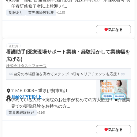
任者研修修了者以上歓迎 パ...
制服あり
業界未経験歓迎
+11個
気になる
正社員
看護助手(医療現場サポート業務・経験活かして業務幅を
広げる)
株式会社タスクフォース
自分の市場価値を高めてステップup◎キャリアチェンジも応援！
〒516-0008三重県伊勢市船江
月給23万円以上
求めている人材 ⭐病院のお仕事が初めての方大歓迎！ ■介護業
界での実務経験をお持ちの方...
業界未経験歓迎
+21個
気になる