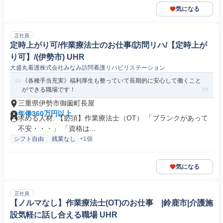
気になる
正社員
定時上がり可/作業療法士のお仕事/訪問リハ/【定時上が
り可】/(伊勢市) UHR
大盛丸看護株式会社みなみ訪問看護リハビリステーション
《各種手当充実》福利厚生も整っていて長期的に安心して働くこと
ができる職場です！
三重県伊勢市御薗町長屋
年俸360万円以上
求める人材: 【必須】作業療法士（OT） 「ブランクがあって
不安・・・」 「資格は...
シフト自由
残業なし
+1個
気になる
正社員
【ノルマなし】作業療法士(OT)のお仕事 |鈴鹿市|介護施
設気軽に話し合える職場 UHR