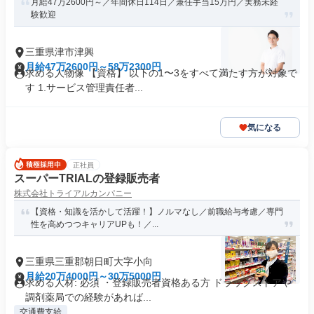
月給47万2600円～／年間休日114日／兼任手当15万円／実務未経
験歓迎
三重県津市津興
月給47万2600円～58万2300円
求める人物像 【資格】 以下の1〜3をすべて満たす方が対象で
す 1.サービス管理責任者...
気になる
正社員
スーパーTRIALの登録販売者
株式会社トライアルカンパニー
【資格・知識を活かして活躍！】ノルマなし／前職給与考慮／専⾨
性を⾼めつつキャリアUPも！／...
三重県三重郡朝日町大字小向
月給20万4000円～30万5000円
求める人材: 必須 ・登録販売者資格ある方 ドラッグストアや
調剤薬局での経験があれば...
交通費支給