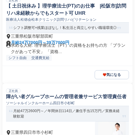
正社員
【 土日祝休み 】理学療法士(PT)のお仕事 |松阪市|訪問
リハ未経験からでもスタート可 UHR
医療法人松徳会松本クリニック訪問リハビリテーション
シフト調整可×残業ほぼなし！私生活と両立しやすい職場環境◎
三重県松阪市駅部田町
月給24万7000円～39万7000円
求める人材: 理学療法士（PT）の資格をお持ちの方 「ブラン
クがあって不安」 「資格...
シフト自由
交通費支給
気になる
正社員
障がい者グループホームの管理者兼サービス管理責任者
ソーシャルインクルーホーム四日市小杉町
月給47万2600円～／年間休日114日／兼任手当15万円／実務未経
験歓迎
三重県四日市市小杉町