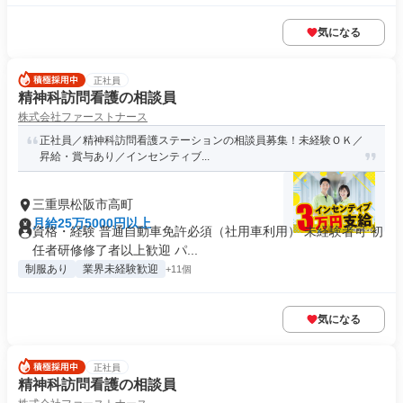
気になる
正社員
精神科訪問看護の相談員
株式会社ファーストナース
正社員／精神科訪問看護ステーションの相談員募集！未経験ＯＫ／
昇給・賞与あり／インセンティブ...
三重県松阪市高町
月給25万5000円以上
資格・経験 普通自動車免許必須（社用車利用） 未経験者可 初
任者研修修了者以上歓迎 パ...
制服あり
業界未経験歓迎
+11個
気になる
正社員
精神科訪問看護の相談員