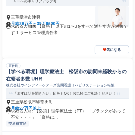
ャーへのキャリアアップ可
三重県津市津興
月給29万円～39万9600円
求める人物像 【資格】 以下の1〜3をすべて満たす方が対象で
す 1.サービス管理責任者...
気になる
正社員
【学べる環境】理学療法士 松阪市の訪問未経験からの
在籍者多数 UHR
株式会社ウインディーケアーズ訪問看護リハビリステーション松阪
「まずは話を聞きたい」応募もOK！お気軽にご相談ください！
三重県松阪市駅部田町
月給27万円以上
求める人材: 【必須】理学療法士（PT） 「ブランクがあって
不安・・・」 「資格は...
交通費支給