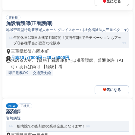
気になる
正社員
施設看護師(正看護師)
地域密着型特別養護老人ホーム グレイスホーム(社会福祉法人三重ベタニヤ)
年間休日120日＆残業月5時間！賞与年3回でモチベーションもアッ
プ◎各種手当が豊富な松阪市...
三重県松阪市岡本町
月給20万7000円～26万5000円
求める人材: 【資格】看護師または准看護師、普通免許（AT
可）あれば尚可 【経験】看...
即日勤務OK
交通費支給
気になる
NEW
正社員
薬剤師
岩崎病院
一般病院での薬剤師の業務全般となります！
三重県津市一身田町