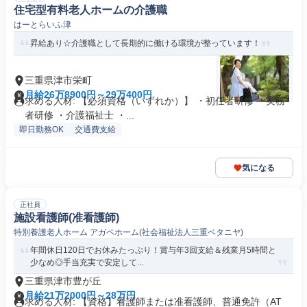
住宅型有料老人ホームの介護職
はーとらいふ津
昇給あり☆介護職として長期的に働ける環境が整っています！
三重県津市栄町
月給26万8900円～29万400円
求める人材: 【必須資格（いずれか）】 ・初任者研修 ・実務
者研修 ・介護福祉士 ・...
即日勤務OK
交通費支給
気になる
正社員
施設看護師(准看護師)
特別養護老人ホーム アガペホーム(社会福祉法人三重ベタニヤ)
年間休日120日でお休みたっぷり！賞与年3回支給＆残業月5時間と
少なめ◎手当充実で安定して...
三重県津市豊が丘
月給21万2000円～28万円
求める人材: 【資格】看護師または准看護師、普通免許（AT