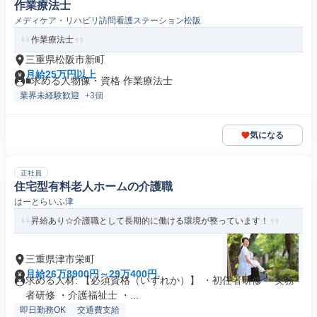
作業療法士
メディケア・リハビリ訪問看護ステーション松阪
作業療法士
三重県松阪市新町
月給25万円以上
■求める人物像・資格 作業療法士
業界未経験歓迎
+3個
気になる
正社員
住宅型有料老人ホームの介護職
はーとらいふ津
昇給あり☆介護職として長期的に働ける環境が整っています！
三重県津市栄町
月給26万8900円～29万400円
求める人材: 【必須資格（いずれか）】 ・初任者研修 ・実務
者研修 ・介護福祉士 ・...
即日勤務OK
交通費支給