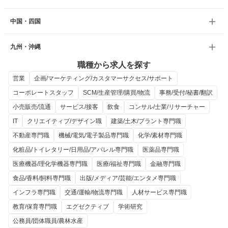
中国・四国
九州・沖縄
職種から求人を探す
営業
企画/マーケティング/カスタマーサクセス/サポート
コーポレートスタッフ
SCM/生産管理/購買/物流
事務/受付/秘書/翻訳
小売販売/流通
サービス/接客
飲食
コンサル/士業/リサーチャー
IT
クリエイティブ/デザイン職
建築/土木/プラント専門職
不動産専門職
機械/電気/電子製品専門職
化学/素材専門職
化粧品/トイレタリー/日用品/アパレル専門職
医薬品専門職
医療機器/理化学機器専門職
医療/福祉専門職
金融専門職
食品/香料/飼料専門職
出版/メディア/芸能/エンタメ専門職
インフラ専門職
交通/運輸/物流専門職
人材サービス専門職
教育/保育専門職
エグゼクティブ
学術研究
公務員/団体職員/農林水産