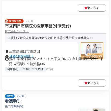
気になる
正社員
市立四日市病院の医療事務(外来受付)
株式会社ソラスト
長期安定◎未経験OK★市立四日市病院の受付医療事務募集
三重県四日市市芝田
月給18万円以上
資格 学歴不問 PCスキル：文字入力のみ 自動車運転免許：不
要 未経験OK 無資格OK...
制服あり
主婦・主夫歓迎
+12個
気になる
NEW
正社員
看護助手
第二岩崎病院