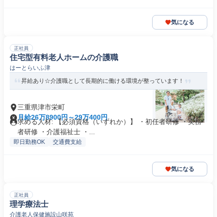
気になる
正社員
住宅型有料老人ホームの介護職
はーとらいふ津
昇給あり☆介護職として長期的に働ける環境が整っています！
三重県津市栄町
月給26万8900円～29万400円
求める人材: 【必須資格（いずれか）】 ・初任者研修 ・実務
者研修 ・介護福祉士 ・...
即日勤務OK
交通費支給
気になる
正社員
理学療法士
介護老人保健施設山咲苑