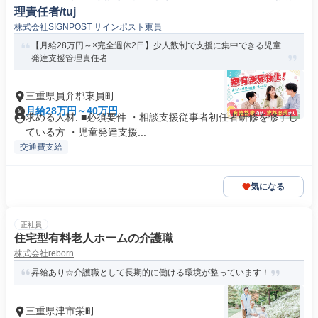
理責任者/tuj
株式会社SIGNPOST サインポスト東員
【月給28万円～×完全週休2日】少人数制で支援に集中できる児童
発達支援管理責任者
三重県員弁郡東員町
月給28万円～40万円
求める人材: ■必須要件 ・相談支援従事者初任者研修を修了し
ている方 ・児童発達支援...
交通費支給
気になる
正社員
住宅型有料老人ホームの介護職
株式会社reborn
昇給あり☆介護職として長期的に働ける環境が整っています！
三重県津市栄町