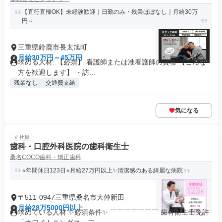
【直行直帰OK】未経験歓迎｜日勤のみ・残業ほぼなし｜月給30万
円～
三重県鈴鹿市長太旭町
月給30万円～45万円
求める人材: 【必須】 看護師または准看護師の資格 【こんな
方を歓迎します】 ・訪...
残業なし
交通費支給
気になる
正社員
歯科・口腔外科医院の歯科衛生士
桑名COCO歯科・矯正歯科
⭐年間休日123日⭐月給27万円以上✨清潔感のある綺麗な病院
〒511-0947三重県桑名市大仲新田
月給28万5000円以上
求めている人材 ✨必須条件✨ ￣￣￣￣￣￣￣ 歯科衛生士免許