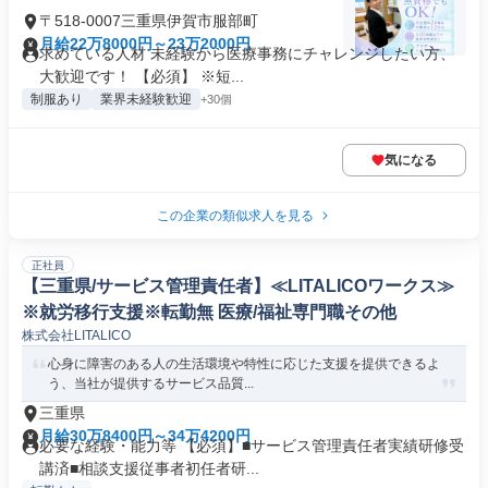
〒518-0007三重県伊賀市服部町
月給22万8000円～23万2000円
求めている人材 未経験から医療事務にチャレンジしたい方、
大歓迎です！ 【必須】 ※短...
制服あり
業界未経験歓迎
+30個
気になる
この企業の類似求人を見る
正社員
【三重県/サービス管理責任者】≪LITALICOワークス≫
※就労移行支援※転勤無 医療/福祉専門職その他
株式会社LITALICO
心身に障害のある人の生活環境や特性に応じた支援を提供できるよ
う、当社が提供するサービス品質...
三重県
月給30万8400円～34万4200円
必要な経験・能力等 【必須】■サービス管理責任者実績研修受
講済■相談支援従事者初任者研...