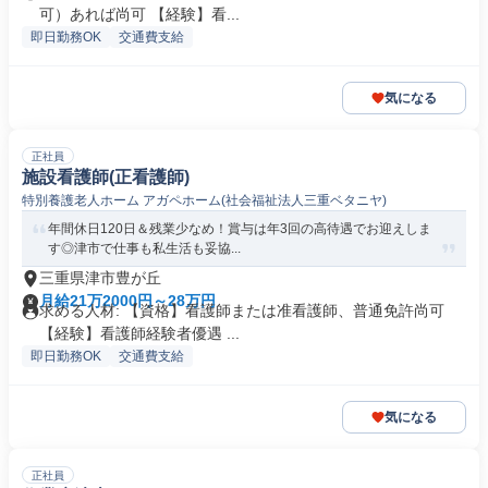
可）あれば尚可 【経験】看...
即日勤務OK
交通費支給
気になる
正社員
施設看護師(正看護師)
特別養護老人ホーム アガペホーム(社会福祉法人三重ベタニヤ)
年間休日120日＆残業少なめ！賞与は年3回の高待遇でお迎えしま
す◎津市で仕事も私生活も妥協...
三重県津市豊が丘
月給21万2000円～28万円
求める人材: 【資格】看護師または准看護師、普通免許尚可
【経験】看護師経験者優遇 ...
即日勤務OK
交通費支給
気になる
正社員