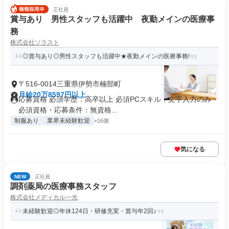
正社員
賞与あり 男性スタッフも活躍中 夜勤メインの医療事
務
株式会社ソラスト
◎賞与あり◎男性スタッフも活躍中★夜勤メインの医療事務!
〒516-0014三重県伊勢市楠部町
月給20万8597円以上
応募資格 必須学歴：高卒以上 必須PCスキル：文字入力のみ
必須資格・応募条件：無資格...
制服あり
業界未経験歓迎
+16個
気になる
NEW
正社員
調剤薬局の医療事務スタッフ
株式会社メディカル一光
未経験歓迎◎年休124日・研修充実・賞与年2回♪