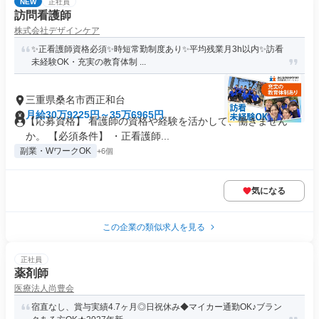
NEW
正社員
訪問看護師
株式会社デザインケア
✨正看護師資格必須✨時短常勤制度あり✨平均残業月3h以内✨訪看
未経験OK・充実の教育体制 ...
三重県桑名市西正和台
月給30万9225円～35万6965円
【応募資格】 看護師の資格や経験を活かして、働きません
か。 【必須条件】 ・正看護師...
副業・WワークOK
+6個
気になる
この企業の類似求人を見る
正社員
薬剤師
医療法人尚豊会
宿直なし、賞与実績4.7ヶ月◎日祝休み◆マイカー通勤OK♪ブラン