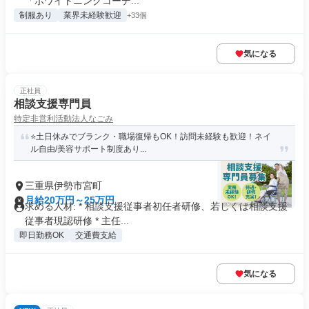
「ホワイトニングコーデ...
制服あり
業界未経験歓迎
+33個
気になる
正社員
相談支援専門員
特定非営利活動法人なごみ
⭐️土日休みでブランク・職場復帰もOK！訪問未経験も歓迎！ネイ
ル自由/美容サポート制度あり...
三重県伊勢市宮町
月給20万円～25万円
求める人材: * 相談支援従事者初任者研修、若しくは相談支援
従事者現認研修 * 主任...
即日勤務OK
交通費支給
気になる