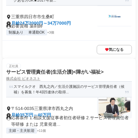
クある方OK★2027年新...
三重県四日市市生桑町
月給24万2000円～34万7000円
必要資格 薬剤師
制服あり
車通勤OK
+3個
気になる
正社員
サービス管理責任者(生活介護)<障がい福祉>
株式会社 ビオネスト
スマイルクオ 西丸之内／生活介護施設のサービス管理責任者（候
補）を募集！年4回5連休の取得...
〒514-0035三重県津市西丸之内
月給35万円～40万円
応募条件 1.相談支援従事者初任者研修 2.サービス管理責任者
等研修 または 児童発達...
主婦・主夫歓迎
+11個