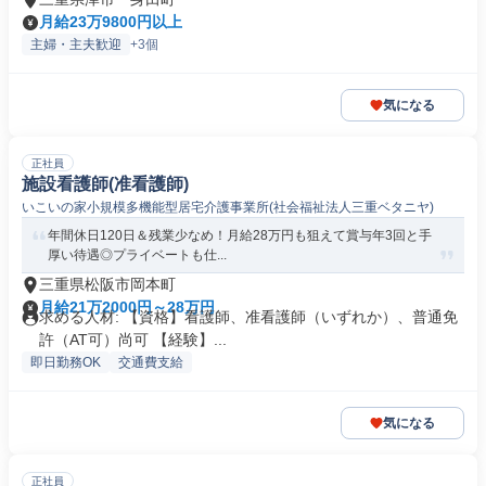
月給23万9800円以上
主婦・主夫歓迎
+3個
気になる
正社員
施設看護師(准看護師)
いこいの家小規模多機能型居宅介護事業所(社会福祉法人三重ベタニヤ)
年間休日120日＆残業少なめ！月給28万円も狙えて賞与年3回と手
厚い待遇◎プライベートも仕...
三重県松阪市岡本町
月給21万2000円～28万円
求める人材: 【資格】看護師、准看護師（いずれか）、普通免
許（AT可）尚可 【経験】...
即日勤務OK
交通費支給
気になる
正社員