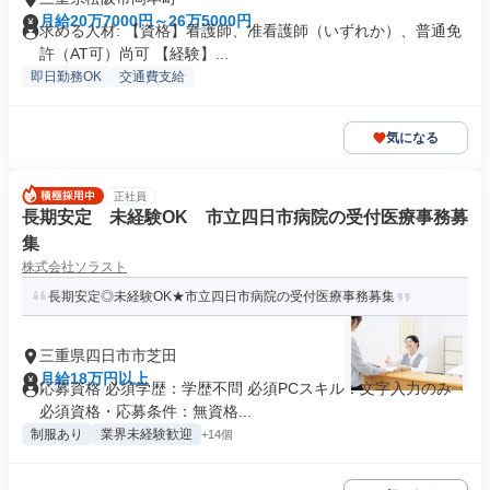
月給20万7000円～26万5000円
求める人材: 【資格】看護師、准看護師（いずれか）、普通免
許（AT可）尚可 【経験】...
即日勤務OK
交通費支給
気になる
正社員
長期安定 未経験OK 市立四日市病院の受付医療事務募
集
株式会社ソラスト
長期安定◎未経験OK★市立四日市病院の受付医療事務募集
三重県四日市市芝田
月給18万円以上
応募資格 必須学歴：学歴不問 必須PCスキル：文字入力のみ
必須資格・応募条件：無資格...
制服あり
業界未経験歓迎
+14個