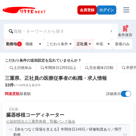
会員登録
ログイン
職種・キーワードから探す
条件保存
勤務地
職種
こだわり条件
正社員
年収
新着のみ
1
こだわり条件の追加設定を忘れていませんか？
土日祝休み
年間休日120日以上
完全週休2日制
学歴
三重県、正社員の医療従事者の転職・求人情報
33
件
1
〜
33
件目を表示中
関連度順
新着順
詳細表示
正社員
臓器移植コーディネーター
公益財団法人三重県角膜・腎臓バンク協会
【命をつなぐ現場を支える】年間休日149日／研修制度あり／県庁
勤務