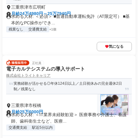
三重県津市広明町
月給24万4980円～25万7940円
求める人材: ＜必須＞ ■普通自動車運転免許（AT限定可） ■基
本的なPC操作ができ...
残業なし
交通費支給
+1個
気になる
正社員
電子カルテシステムの導入サポート
株式会社トライトキャリア
実務経験が活かせる◎年休124日以上／土日祝休みの完全週休2日
制／残業なし
三重県津市桜橋
月給25万6000円
求める人材: ＜IT業界未経験歓迎＞ 医療事務や介護士、看護
師、歯科衛生士など、医療...
交通費支給
駅近5分以内