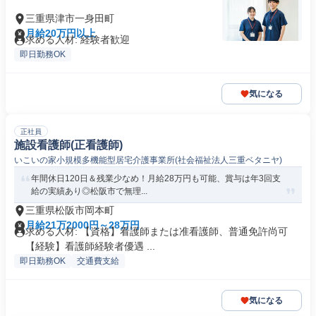
三重県津市一身田町
月給20万円以上
求める人材: 経験者歓迎
即日勤務OK
気になる
正社員
施設看護師(正看護師)
いこいの家小規模多機能型居宅介護事業所(社会福祉法人三重ベタニヤ)
年間休日120日＆残業少なめ！月給28万円も可能、賞与は年3回支
給の実績あり◎松阪市で無理...
三重県松阪市岡本町
月給21万2000円～28万円
求める人材: 【資格】看護師または准看護師、普通免許尚可
【経験】看護師経験者優遇 ...
即日勤務OK
交通費支給
気になる