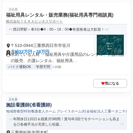
正社員
福祉用具レンタル・販売業務(福祉用具専門相談員)
株式会社ＴＥＲＡビジネスサポート
西日野駅～車3分◆9：00～18：00◆有資格者は大歓迎！
〒510-0944三重県四日市市笹川
月給22万円～28万円
求めている人材 ・福祉用具や介護用品のレンタル、介護用品
の販売、介護レンタル、福祉用具...
バイク通勤OK
学歴不問
+16個
気になる
正社員
施設看護師(准看護師)
地域密着型特別養護老人ホーム グレイスホーム(社会福祉法人三重ベタニヤ)
年間休日120日＆残業月5時間！賞与年3回でモチベーションも高ま
る◎各種手当が充実した松阪...
三重県松阪市岡本町