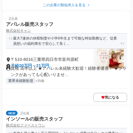
この企業の類似求人を見る
正社員
アパレル販売スタッフ
株式会社キャン
最大7連休の休暇制度や小学6年生まで可能な時短勤務など、従業
員想いの福利厚生で安心して長く...
〒510-8016三重県四日市市富州原町
月給20万円～21万円
資格 高卒以上 ★アパレル未経験大歓迎！経験者優遇！ ★ブラ
ンクがあっても心配いりませ...
業界未経験歓迎
+25個
気になる
NEW
正社員
インソールの販売スタッフ
株式会社ファーストワン