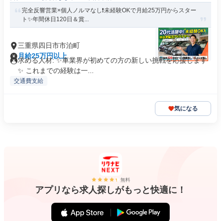
完全反響営業×個人ノルマなし❗️未経験OKで月給25万円からスター
ト✨年間休日120日＆賞...
三重県四日市市泊町
月給25万円以上
求める人材: ✨️車業界が初めての方の新しい挑戦を応援します
✨️ これまでの経験は一...
交通費支給
気になる
無料
アプリなら求人探しがもっと快適に！