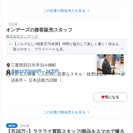
この企業の類似求人を見る
正社員
オンデーズの接客販売スタッフ
株式会社オンデーズ
【ノルマなし×残業月7h未満】仲間と協力して楽しく働く！休みも
取りやすく、プライベートも充...
三重県四日市市泊小柳町
月給23万5000円～28万円
求める人物像 ＼入社時に必要なスキル・経歴はなし！／ ＜必
須条件＞ 日本語能力試験（...
気になる
この企業の類似求人を見る
NEW
正社員
【月28万~】ラクラク買取スタッフ|商品をスマホで撮る