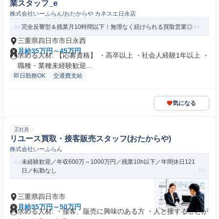
業スタッフ_e
株式会社いーふらん/おたからや カネスエ日永店
完全反響型＆残業月10時間以下！無理なく続けられる買取営業◎
三重県四日市市日永西
月給35万円～45万円
求める人材: 【応募資格】 ・高卒以上 ・社会人経験1年以上 ・
職種・業種未経験歓迎...
即日勤務OK
交通費支給
気になる
正社員
リユース買取・接客販売スタッフ(おたからや)
株式会社いーふらん
未経験歓迎／年収600万～1000万円／残業10h以下／年間休日121
日／転勤なし
三重県四日市市
月給35万円～50万円
求める人材: ・接客、販売に興味のある方 ・人と接することが