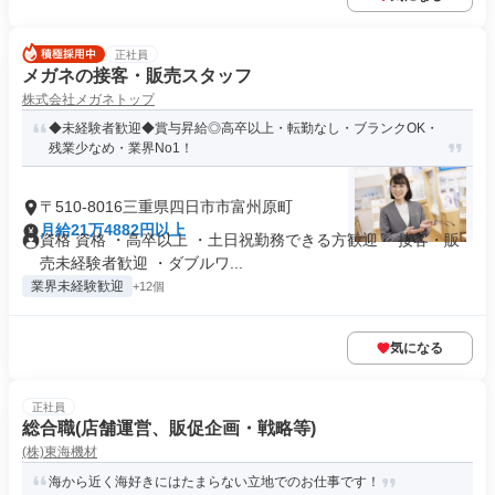
正社員
メガネの接客・販売スタッフ
株式会社メガネトップ
◆未経験者歓迎◆賞与昇給◎高卒以上・転勤なし・ブランクOK・
残業少なめ・業界No1！
〒510-8016三重県四日市市富州原町
月給21万4882円以上
資格 資格 ・高卒以上 ・土日祝勤務できる方歓迎 ・接客・販
売未経験者歓迎 ・ダブルワ...
業界未経験歓迎
+12個
気になる
正社員
総合職(店舗運営、販促企画・戦略等)
(株)東海機材
海から近く海好きにはたまらない立地でのお仕事です！