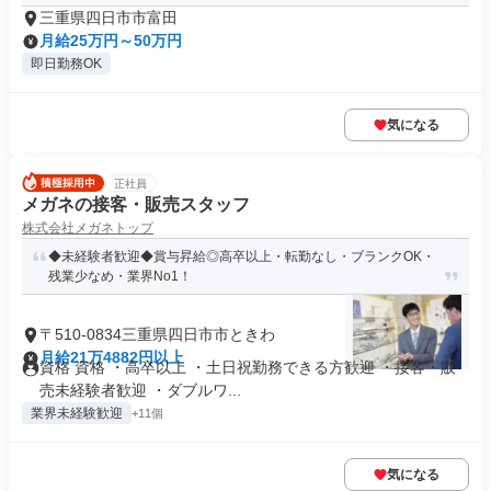
三重県四日市市富田
月給25万円～50万円
即日勤務OK
気になる
正社員
メガネの接客・販売スタッフ
株式会社メガネトップ
◆未経験者歓迎◆賞与昇給◎高卒以上・転勤なし・ブランクOK・
残業少なめ・業界No1！
〒510-0834三重県四日市市ときわ
月給21万4882円以上
資格 資格 ・高卒以上 ・土日祝勤務できる方歓迎 ・接客・販
売未経験者歓迎 ・ダブルワ...
業界未経験歓迎
+11個
気になる