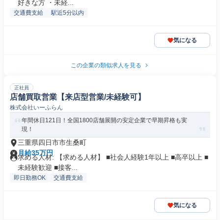
好きな方 ・未経...
交通費支給
駅近5分以内
気になる
この企業の類似求人を見る
正社員
店舗買取営業【来店型営業/未経験可】
株式会社いーふらん
年間休日121日！全国1800店舗展開の安定企業で早期昇格も実
現！
三重県四日市市生桑町
月給35万円
求める人材: 【求める人材】 ■社会人経験1年以上 ■高卒以上 ■
未経験歓迎 ■接客...
即日勤務OK
交通費支給
気になる