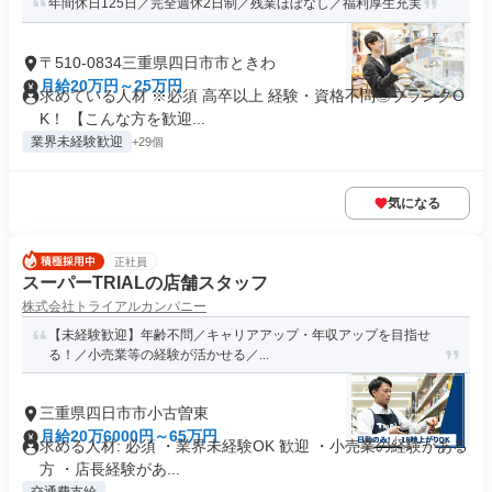
年間休日125日／完全週休2日制／残業ほぼなし／福利厚生充実
〒510-0834三重県四日市市ときわ
月給20万円～25万円
求めている人材 ※必須 高卒以上 経験・資格不問◎ブランクO
K！ 【こんな方を歓迎...
業界未経験歓迎
+29個
気になる
正社員
スーパーTRIALの店舗スタッフ
株式会社トライアルカンパニー
【未経験歓迎】年齢不問／キャリアアップ・年収アップを目指せ
る！／小売業等の経験が活かせる／...
三重県四日市市小古曽東
月給20万6000円～65万円
求める人材: 必須 ・業界未経験OK 歓迎 ・小売業の経験がある
方 ・店長経験があ...