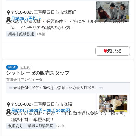
〒510-0829三重県四日市市城西町
月給25万円以上
求めている人材 ＜必須条件＞ ・特にありません ※営業経験
や、インテリアの経験のない方...
業界未経験歓迎
+36個
気になる
NEW
正社員
シャトレーゼの販売スタッフ
有限会社アンヴィータ
未経験OK !10代～50代まで活躍！休み最大月10日！
〒510-8027三重県四日市市茂福
月給24万5000円～28万5000円
求めている人材 ＜必須＞ 普通自動車運転免許（ＡＴ限定可）
経験不問！ 学歴不問！ ...
制服あり
業界未経験歓迎
+22個