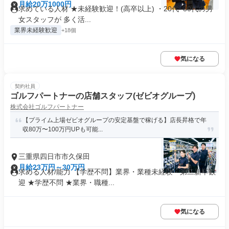
月給20万1000円
求めている人材 ★未経験歓迎！(高卒以上) ・20代~30代の男
女スタッフが 多く活...
業界未経験歓迎
+18個
気になる
契約社員
ゴルフパートナーの店舗スタッフ(ゼビオグループ)
株式会社ゴルフパートナー
【プライム上場ゼビオグループの安定基盤で稼げる】店長昇格で年
収80万〜100万円UPも可能...
三重県四日市市久保田
月給23万円～30万円
求める人材/能力 【学歴不問】業界・業種未経験・第⼆新卒歓
迎 ★学歴不問 ★業界・職種...
気になる