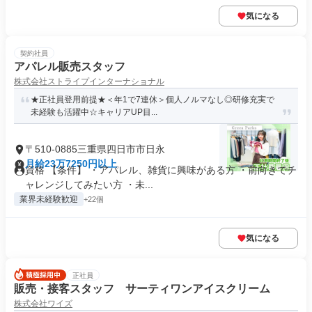
気になる
契約社員
アパレル販売スタッフ
株式会社ストライプインターナショナル
★正社員登用前提★＜年1で7連休＞個人ノルマなし◎研修充実で
未経験も活躍中☆キャリアUP目...
〒510-0885三重県四日市市日永
月給23万7250円以上
資格 【条件】 ・アパレル、雑貨に興味がある方 ・前向きでチ
ャレンジしてみたい方 ・未...
業界未経験歓迎
+22個
気になる
正社員
販売・接客スタッフ サーティワンアイスクリーム
株式会社ワイズ