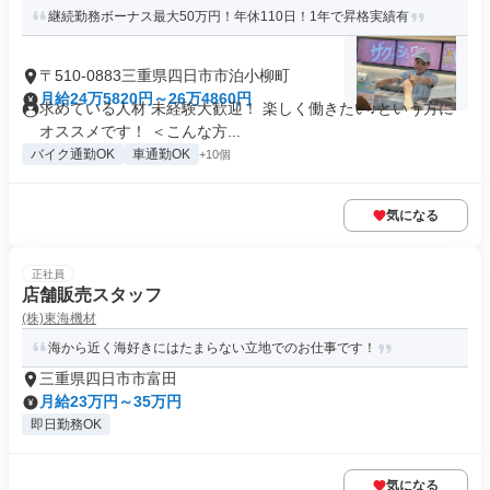
継続勤務ボーナス最大50万円！年休110日！1年で昇格実績有
〒510-0883三重県四日市市泊小柳町
月給24万5820円～26万4860円
求めている人材 未経験大歓迎！ 楽しく働きたい♪という方に
オススメです！ ＜こんな方...
バイク通勤OK
車通勤OK
+10個
気になる
正社員
店舗販売スタッフ
(株)東海機材
海から近く海好きにはたまらない立地でのお仕事です！
三重県四日市市富田
月給23万円～35万円
即日勤務OK
気になる