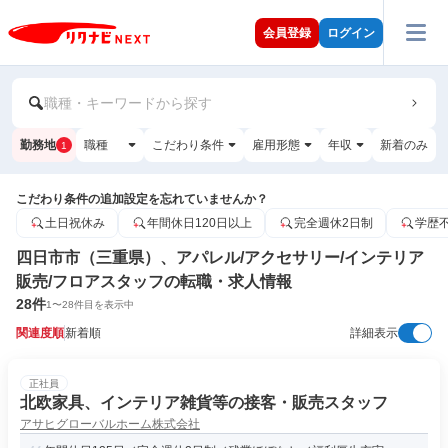
会員登録
ログイン
職種・キーワードから探す
勤務地
職種
こだわり条件
雇用形態
年収
新着のみ
1
こだわり条件の追加設定を忘れていませんか？
土日祝休み
年間休日120日以上
完全週休2日制
学歴
四日市市（三重県）、アパレル/アクセサリー/インテリア
販売/フロアスタッフの転職・求人情報
28
件
1
〜
28
件目を表示中
関連度順
新着順
詳細表示
正社員
北欧家具、インテリア雑貨等の接客・販売スタッフ
アサヒグローバルホーム株式会社