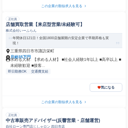
この企業の類似求人を見る
正社員
店舗買取営業【来店型営業/未経験可】
株式会社いーふらん
年間休日121日！全国1800店舗展開の安定企業で早期昇格も実
現！
三重県四日市市諏訪栄町
月給35万円
求める人材: 【求める人材】 ■社会人経験1年以上 ■高卒以上 ■
未経験歓迎 ■接客...
即日勤務OK
交通費支給
気になる
この企業の類似求人を見る
正社員
中古車販売アドバイザー(反響営業・店舗運営)
自社ローン専門店じしゃロン 四日市店