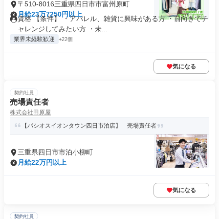
〒510-8016三重県四日市市富州原町
月給23万7250円以上
資格 【条件】 ・アパレル、雑貨に興味がある方 ・前向きでチ
ャレンジしてみたい方 ・未...
業界未経験歓迎
+22個
気になる
契約社員
売場責任者
株式会社田原屋
【パシオスイオンタウン四日市泊店】 売場責任者
三重県四日市市泊小柳町
月給22万円以上
気になる
契約社員