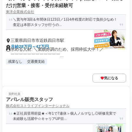
だけ|営業・接客・受付未経験可
東洋企業株式会社
＼賞与年3回＆年間休日123日／1日4件程度の対応で負担少なめ！
査定は本部スタッフが行うの...
三重県四日市市近鉄四日市駅
月給28万円～47万円
求める人材: ＼業績好調のため、採用枠拡大中！／ ￣￣￣￣￣
￣￣￣￣￣￣￣￣￣￣￣￣...
残業なし
交通費支給
気になる
契約社員
アパレル販売スタッフ
株式会社ストライプインターナショナル
★正社員登用前提★＜年1で7連休＞個人ノルマなし◎研修充実で
未経験も活躍中☆キャリアUP目...