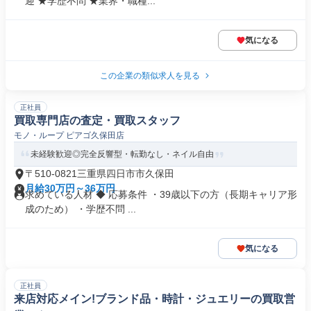
迎 ★学歴不問 ★業界・職種...
気になる
この企業の類似求人を見る
正社員
買取専門店の査定・買取スタッフ
モノ・ループ ピアゴ久保田店
未経験歓迎◎完全反響型・転勤なし・ネイル自由
〒510-0821三重県四日市市久保田
月給30万円～36万円
求めている人材 ◆ 応募条件 ・39歳以下の方（長期キャリア形
成のため） ・学歴不問 ...
気になる
正社員
来店対応メイン!ブランド品・時計・ジュエリーの買取営