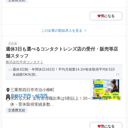
交通費支給
気になる
この企業の類似求人を見る
正社員
週休3日も選べるコンタクトレンズ店の受付・販売等店
舗スタッフ
株式会社中央コンタクト
週休3日制・年間休日162日！平均月残業14.1h!有休取得平均8.5日!
未経験OK/社割...
三重県四日市市泊小柳町
月給21万円～40万円
求める人材: 女性管理職比率は5割以上！20～30代活躍中！ 産
休・育休取得実績多数...
交通費支給
気になる