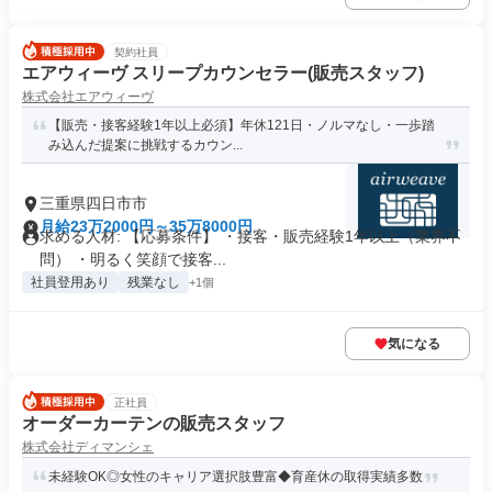
契約社員
エアウィーヴ スリープカウンセラー(販売スタッフ)
株式会社エアウィーヴ
【販売・接客経験1年以上必須】年休121日・ノルマなし・一歩踏
み込んだ提案に挑戦するカウン...
三重県四日市市
月給23万2000円～35万8000円
求める人材: 【応募条件】 ・接客・販売経験1年以上（業界不
問） ・明るく笑顔で接客...
社員登用あり
残業なし
+1個
気になる
正社員
オーダーカーテンの販売スタッフ
株式会社ディマンシェ
未経験OK◎女性のキャリア選択肢豊富◆育産休の取得実績多数