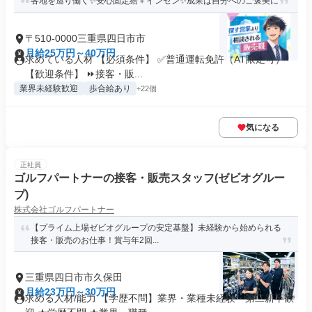
各地を巡り働く✨安心固定給＋インセン✨成果は自分へのご褒美に
〒510-0000三重県四日市市
月給25万円～40万円
求めている人材 【必須条件】 ✅普通運転免許（AT限定可）
【歓迎条件】 ⏩接客・販...
業界未経験歓迎
歩合給あり
+22個
気になる
正社員
ゴルフパートナーの接客・販売スタッフ(ゼビオグルー
プ)
株式会社ゴルフパートナー
【プライム上場ゼビオグループの安定基盤】未経験から始められる
接客・販売のお仕事！賞与年2回...
三重県四日市市久保田
月給23万円～30万円
求める人材/能力 【学歴不問】業界・業種未経験・第⼆新卒歓