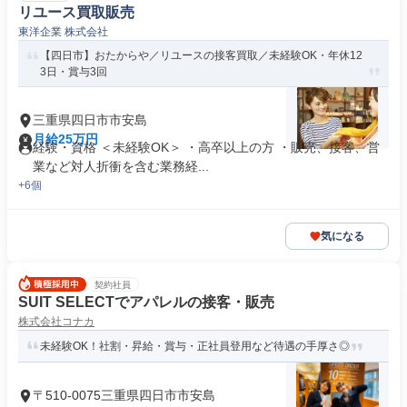
リユース買取販売
東洋企業 株式会社
【四日市】おたからや／リユースの接客買取／未経験OK・年休12
3日・賞与3回
三重県四日市市安島
月給25万円
経験・資格 ＜未経験OK＞ ・高卒以上の方 ・販売、接客、営
業など対人折衝を含む業務経...
+6個
気になる
契約社員
SUIT SELECTでアパレルの接客・販売
株式会社コナカ
未経験OK！社割・昇給・賞与・正社員登用など待遇の手厚さ◎
〒510-0075三重県四日市市安島