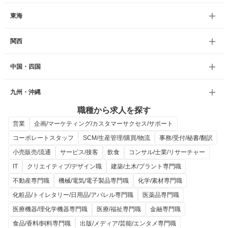
東海
関西
中国・四国
九州・沖縄
職種から求人を探す
営業
企画/マーケティング/カスタマーサクセス/サポート
コーポレートスタッフ
SCM/生産管理/購買/物流
事務/受付/秘書/翻訳
小売販売/流通
サービス/接客
飲食
コンサル/士業/リサーチャー
IT
クリエイティブ/デザイン職
建築/土木/プラント専門職
不動産専門職
機械/電気/電子製品専門職
化学/素材専門職
化粧品/トイレタリー/日用品/アパレル専門職
医薬品専門職
医療機器/理化学機器専門職
医療/福祉専門職
金融専門職
食品/香料/飼料専門職
出版/メディア/芸能/エンタメ専門職