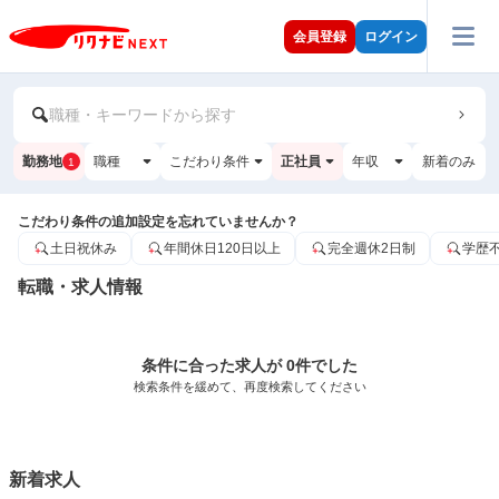
会員登録
ログイン
職種・キーワードから探す
勤務地
職種
こだわり条件
正社員
年収
新着のみ
1
こだわり条件の追加設定を忘れていませんか？
土日祝休み
年間休日120日以上
完全週休2日制
学歴
転職・求人情報
条件に合った求人が 0件でした
検索条件を緩めて、再度検索してください
新着求人