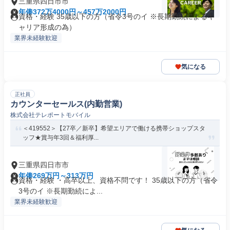
三重県四日市市
年俸372万4000円～457万2000円
資格・経験 35歳以下の方（省令3号のイ ※長期勤続によるキ
ャリア形成の為）
業界未経験歓迎
気になる
正社員
カウンターセールス(内勤営業)
株式会社テレポートモバイル
＜419552＞【27卒／新卒】希望エリアで働ける携帯ショップスタ
ッフ★賞与年3回＆福利厚...
三重県四日市市
年俸269万円～313万円
資格・経験 ・高卒以上、資格不問です！ 35歳以下の方（省令
3号のイ ※長期勤続によ...
業界未経験歓迎