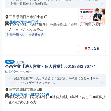
社員も目指せる✅有給取得...
三重県四日市市泊小柳町
月給26万3340円以上
求める人材: 《必須条件》 ⏩高卒以上 ⭐経験は一切問いませ
ん！⭐ 《こんな経験...
社員登用あり
交通費支給
気になる
NEW
正社員
企画営業【法人営業・個人営業】/00188843-70774
株式会社ワークポート
＜完全未経験OK＞人と向き合う「誠実さ」が武器になる★【キャ
リアアドバイザー/リクルーティ...
三重県四日市市浜田町
月給26万円～35万9000円
求める人材: 【応募条件】 ■社会人経験1年以上ある方 ■顧客折
衝の経験がある方 ...