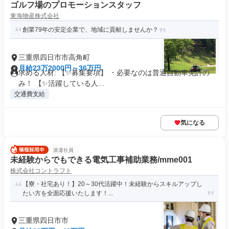
ゴルフ場のプロモーションスタッフ
東海物産株式会社
創業79年の安定企業で、地域に貢献しませんか？
三重県四日市市高角町
月給23万2000円～36万円
求める人材: 【✨募集要項】 ・必要なのは普通自動車免許の
み！ 【✨活躍している人...
交通費支給
気になる
派遣社員
未経験からでもできる電気工事補助業務/mme001
株式会社コントラフト
【寮・社宅あり！】20～30代活躍中！未経験からスキルアップし
たい方を全面応援いたします！...
三重県四日市市