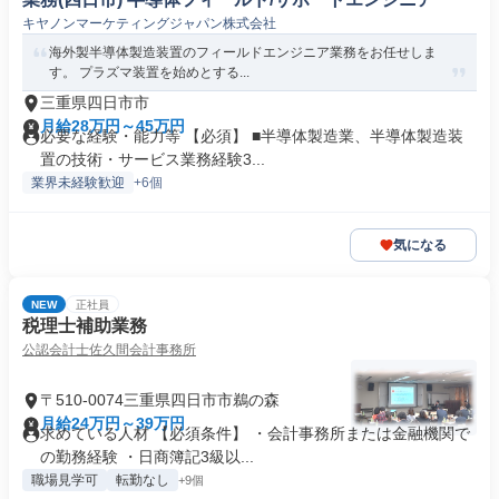
キヤノンマーケティングジャパン株式会社
海外製半導体製造装置のフィールドエンジニア業務をお任せしま
す。 プラズマ装置を始めとする...
三重県四日市市
月給28万円～45万円
必要な経験・能力等 【必須】 ■半導体製造業、半導体製造装
置の技術・サービス業務経験3...
業界未経験歓迎
+6個
気になる
NEW
正社員
税理士補助業務
公認会計士佐久間会計事務所
〒510-0074三重県四日市市鵜の森
月給24万円～39万円
求めている人材 【必須条件】 ・会計事務所または金融機関で
の勤務経験 ・日商簿記3級以...
職場見学可
転勤なし
+9個