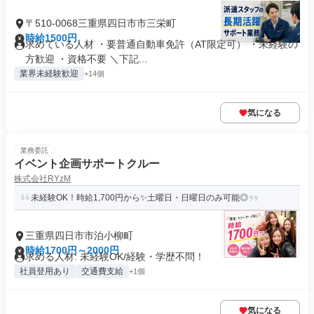
〒510-0068三重県四日市市三栄町
時給1500円
求めている人材 ・要普通自動車免許（AT限定可） ・未経験の
方歓迎 ・資格不要 ＼下記...
業界未経験歓迎
+14個
気になる
業務委託
イベント企画サポートクルー
株式会社RYzM
未経験OK！時給1,700円から✨土曜日・日曜日のみ可能◎
三重県四日市市泊小柳町
時給1700円～2000円
求める人材: 未経験OK/経験・学歴不問！
社員登用あり
交通費支給
+1個
気になる