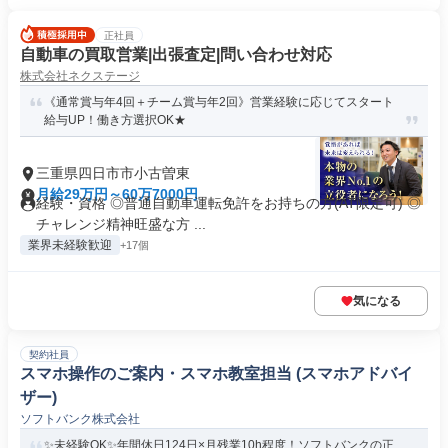
正社員
自動車の買取営業|出張査定|問い合わせ対応
株式会社ネクステージ
《通常賞与年4回＋チーム賞与年2回》営業経験に応じてスタート
給与UP！働き方選択OK★
三重県四日市市小古曽東
月給29万円～60万7000円
経験・資格 ◎普通自動車運転免許をお持ちの方(AT限定可) ◎
チャレンジ精神旺盛な方 ...
業界未経験歓迎
+17個
気になる
契約社員
スマホ操作のご案内・スマホ教室担当 (スマホアドバイ
ザー)
ソフトバンク株式会社
✨未経験OK✨年間休日124日×月残業10h程度！ソフトバンクの正