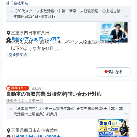
株式会社東名
【20代スタッフ多数活躍中】第二新卒・未経験歓迎／◎上場企業×
年間休日124日×残業月17...
三重県四日市市八田
月給27万7200円～33万円
求める人材: ＼ 経験・スキル不問／人物重視の採用です／ ▼
以下のような方を歓迎し...
交通費支給
気になる
正社員
自動車の買取営業|出張査定|問い合わせ対応
株式会社ネクステージ
《通常賞与年4回＋チーム賞与年2回》★業界未経験OK★【20～30
代活躍の上場企業】残業月...
三重県四日市市小古曽東
月給29万円～55万2000円