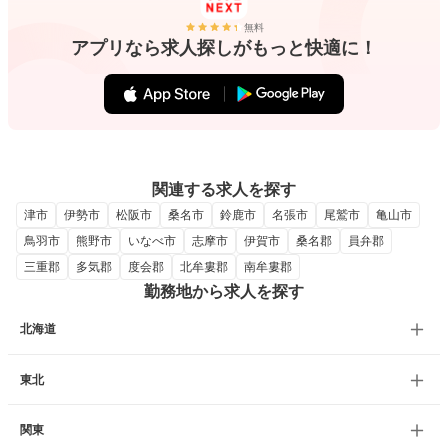
無料
アプリなら求人探しがもっと快適に！
関連する求人を探す
津市
伊勢市
松阪市
桑名市
鈴鹿市
名張市
尾鷲市
亀山市
鳥羽市
熊野市
いなべ市
志摩市
伊賀市
桑名郡
員弁郡
三重郡
多気郡
度会郡
北牟婁郡
南牟婁郡
勤務地から求人を探す
北海道
東北
関東