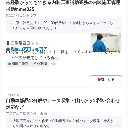
未経験からでもできる内装工事補助業務の内装施工管理
補助/mme025
株式会社コントラフト
【寮・社宅あり！】20～30代活躍中！未経験からスキルアップし
たい方を全面応援いたします！...
三重県四日市市
月給20万円～40万円
資格 【求める人材】 ・手に職をつけてスキルアップしたい方
・仕事が安定している会社/...
無期雇用派遣
学歴不問
+6個
気になる
派遣社員
自動車部品の分解やデータ収集・社内からの問い合わせ
対応など
フジアルテ株式会社 東海
冷暖房完備♪チーム作業で自動車部品の分解やデータ収集・社内か
らの問い合わせ対応など