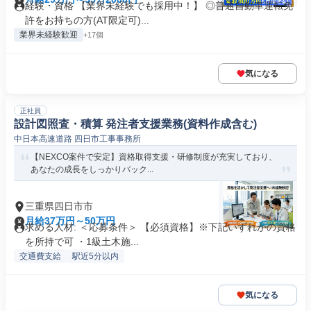
経験・資格 【業界未経験でも採用中！】 ◎普通自動車運転免
許をお持ちの方(AT限定可)...
業界未経験歓迎
+17個
気になる
正社員
設計図照査・積算 発注者支援業務(資料作成含む)
中日本高速道路 四日市工事事務所
【NEXCO案件で安定】資格取得支援・研修制度が充実しており、
あなたの成長をしっかりバック...
三重県四日市市
月給37万円～50万円
求める人材: ＜応募条件＞ 【必須資格】※下記いずれかの資格
を所持で可 ・1級土木施...
交通費支給
駅近5分以内
気になる