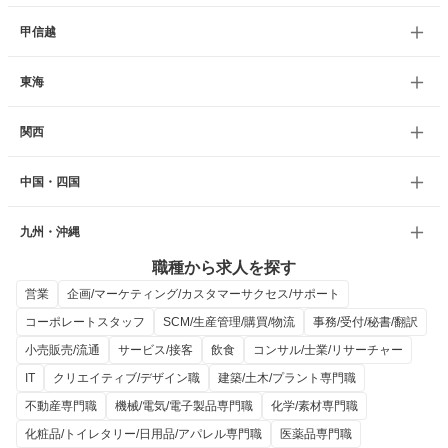
甲信越
東海
関西
中国・四国
九州・沖縄
職種から求人を探す
営業
企画/マーケティング/カスタマーサクセス/サポート
コーポレートスタッフ
SCM/生産管理/購買/物流
事務/受付/秘書/翻訳
小売販売/流通
サービス/接客
飲食
コンサル/士業/リサーチャー
IT
クリエイティブ/デザイン職
建築/土木/プラント専門職
不動産専門職
機械/電気/電子製品専門職
化学/素材専門職
化粧品/トイレタリー/日用品/アパレル専門職
医薬品専門職