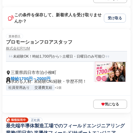
この条件を保存して、新着求人を受け取りませ
受け取る
んか？
業務委託
プロモーションフロアスタッフ
株式会社RYzM
未経験OK！時給1,700円から✨土曜日・日曜日のみ可能◎
三重県四日市市泊小柳町
時給1700円～2000円
求める人材: 未経験OK/経験・学歴不問！
社員登用あり
交通費支給
+1個
気になる
正社員
最先端半導体製造工場でのフィールドエンジニアリング
業務(四日市) 半導体フィールド/サポートエンジニア