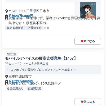
〒510-0000三重県四日市市
月給24万6900円
資格 業界・職種問わず、業務でExcelの使用経験がある方を募
集中です！ 履歴書不要の...
無期雇用派遣
交通費支給
+1個
気になる
契約社員
モバイルデバイスの顧客支援業務【1457】
SBヒューマンキャピタル株式会社
スマホプラン最適化プロジェクトメンバー募集！
三重県四日市市
月給23万6000円
求める人材: ＼20代～30代活躍中／
社員登用あり
交通費支給
気になる