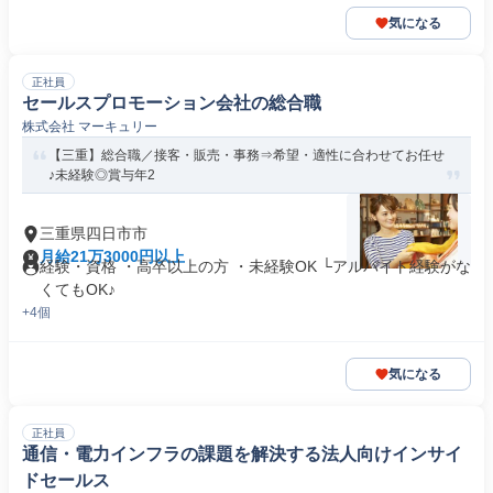
気になる
正社員
セールスプロモーション会社の総合職
株式会社 マーキュリー
【三重】総合職／接客・販売・事務⇒希望・適性に合わせてお任せ
♪未経験◎賞与年2
三重県四日市市
月給21万3000円以上
経験・資格 ・高卒以上の方 ・未経験OK └アルバイト経験がな
くてもOK♪
+4個
気になる
正社員
通信・電力インフラの課題を解決する法人向けインサイ
ドセールス