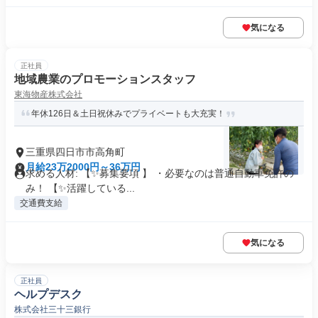
気になる
正社員
地域農業のプロモーションスタッフ
東海物産株式会社
年休126日＆土日祝休みでプライベートも大充実！
三重県四日市市高角町
月給23万2000円～36万円
求める人材: 【✨募集要項 】 ・必要なのは普通自動車免許の
み！ 【✨活躍している...
交通費支給
気になる
正社員
ヘルプデスク
株式会社三十三銀行