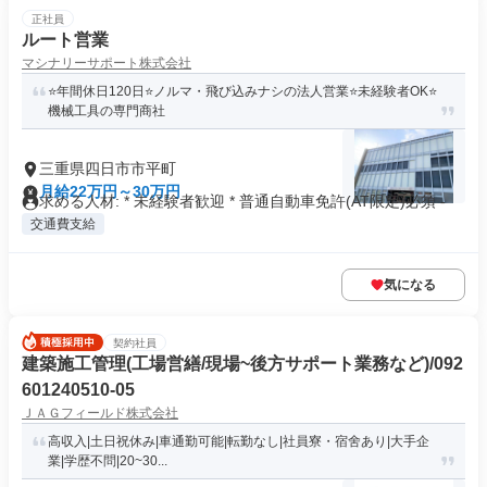
正社員
ルート営業
マシナリーサポート株式会社
⭐年間休日120日⭐ノルマ・飛び込みナシの法人営業⭐未経験者OK⭐
機械工具の専門商社
三重県四日市市平町
月給22万円～30万円
求める人材: * 未経験者歓迎 * 普通自動車免許(AT限定)必須 -
交通費支給
気になる
契約社員
建築施工管理(工場営繕/現場~後方サポート業務など)/092
601240510-05
ＪＡＧフィールド株式会社
高収入|土日祝休み|車通勤可能|転勤なし|社員寮・宿舍あり|大手企
業|学歴不問|20~30...