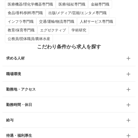
医療機器/理化学機器専門職
医療/福祉専門職
金融専門職
食品/香料/飼料専門職
出版/メディア/芸能/エンタメ専門職
インフラ専門職
交通/運輸/物流専門職
人材サービス専門職
教育/保育専門職
エグゼクティブ
学術研究
公務員/団体職員/農林水産
こだわり条件から求人を探す
求める人材
職場環境
勤務地・アクセス
勤務時間・休日
給与
待遇・福利厚生