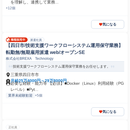
を理解し、連携して業務...
+12個
気になる
派遣社員
【四日市/技術支援ワークフローシステム運用保守業務】
転勤無/無期雇用派遣 web/オープンSE
株式会社BREXA Technology
技術支援ワークフローシステム運用保守業務をお任せします。
三重県四日市市
月給25万4000円～29万8000円
必要な経験・能力等 【必須】■Docker（Linux）利用経験（PG
レベル）■Pyt...
業界未経験歓迎
+5個
気になる
正社員