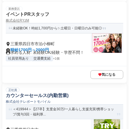
業務委託
イベントPRスタッフ
株式会社RYzM
未経験OK！時給1,700円から✨土曜日・日曜日のみ可能◎
三重県四日市市泊小柳町
時給1700円～2000円
求める人材: 未経験OK/経験・学歴不問！
社員登用あり
交通費支給
+1個
気になる
正社員
カウンターセールス(内勤営業)
株式会社テレポートモバイル
＜419944＞【27卒】支度金30万/一人暮らし支援充実/携帯ショッ
プ/賞与3回・福利厚...