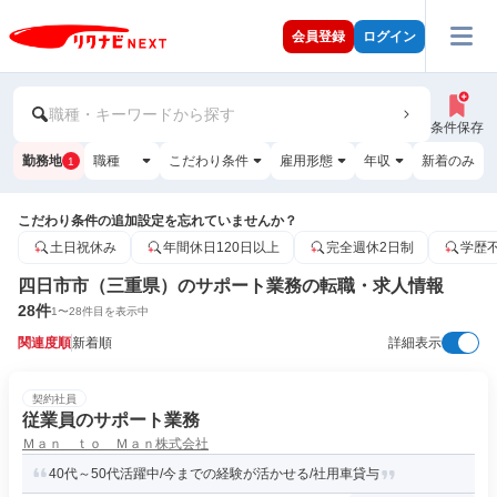
会員登録
ログイン
職種・キーワードから探す
条件保存
勤務地
職種
こだわり条件
雇用形態
年収
新着のみ
1
こだわり条件の追加設定を忘れていませんか？
土日祝休み
年間休日120日以上
完全週休2日制
学歴
四日市市（三重県）のサポート業務の転職・求人情報
28
件
1
〜
28
件目を表示中
関連度順
新着順
詳細表示
契約社員
従業員のサポート業務
Ｍａｎ ｔｏ Ｍａｎ株式会社
40代～50代活躍中/今までの経験が活かせる/社用車貸与