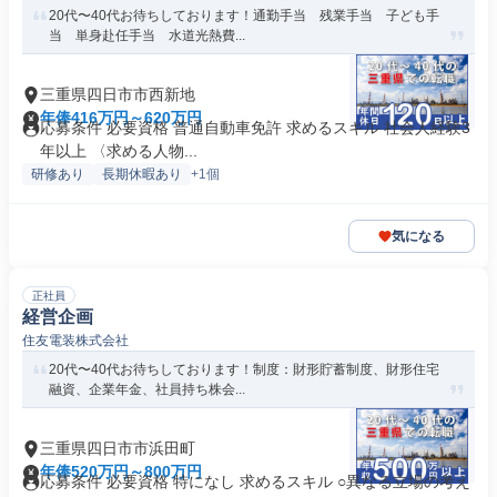
20代〜40代お待ちしております！通勤手当 残業手当 子ども手
当 単身赴任手当 水道光熱費...
三重県四日市市西新地
年俸416万円～620万円
応募条件 必要資格 普通自動車免許 求めるスキル 社会人経験3
年以上 〈求める人物...
研修あり
長期休暇あり
+1個
気になる
正社員
経営企画
住友電装株式会社
20代〜40代お待ちしております！制度：財形貯蓄制度、財形住宅
融資、企業年金、社員持ち株会...
三重県四日市市浜田町
年俸520万円～800万円
応募条件 必要資格 特になし 求めるスキル ○異なる立場の考え