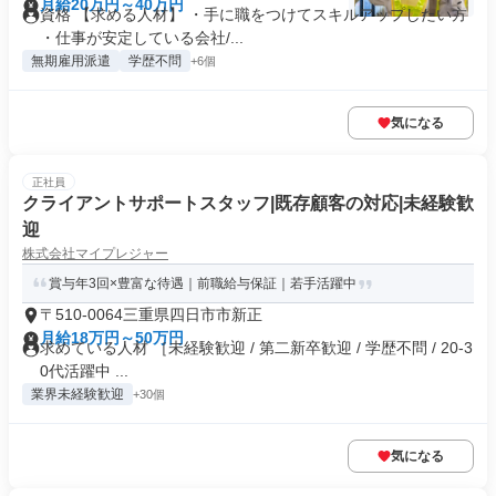
月給20万円～40万円
資格 【求める人材】 ・手に職をつけてスキルアップしたい方
・仕事が安定している会社/...
無期雇用派遣
学歴不問
+6個
気になる
正社員
クライアントサポートスタッフ|既存顧客の対応|未経験歓
迎
株式会社マイプレジャー
賞与年3回×豊富な待遇｜前職給与保証｜若手活躍中
〒510-0064三重県四日市市新正
月給18万円～50万円
求めている人材 ［未経験歓迎 / 第二新卒歓迎 / 学歴不問 / 20-3
0代活躍中 ...
業界未経験歓迎
+30個
気になる