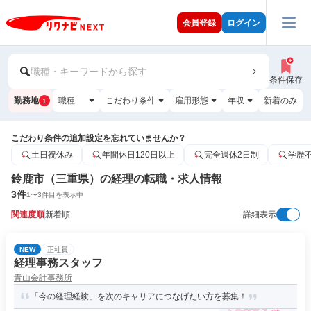
会員登録
ログイン
職種・キーワードから探す
条件保存
勤務地
職種
こだわり条件
雇用形態
年収
新着のみ
1
こだわり条件の追加設定を忘れていませんか？
土日祝休み
年間休日120日以上
完全週休2日制
学歴
鈴鹿市（三重県）の経理の転職・求人情報
3
件
1
〜
3
件目を表示中
関連度順
新着順
詳細表示
NEW
正社員
経理事務スタッフ
青山会計事務所
「今の経理経験」を次のキャリアにつなげたい方を募集！