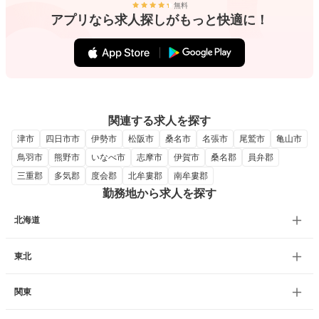
無料
アプリなら求人探しがもっと快適に！
関連する求人を探す
津市
四日市市
伊勢市
松阪市
桑名市
名張市
尾鷲市
亀山市
鳥羽市
熊野市
いなべ市
志摩市
伊賀市
桑名郡
員弁郡
三重郡
多気郡
度会郡
北牟婁郡
南牟婁郡
勤務地から求人を探す
北海道
東北
関東