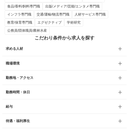
食品/香料/飼料専門職
出版/メディア/芸能/エンタメ専門職
インフラ専門職
交通/運輸/物流専門職
人材サービス専門職
教育/保育専門職
エグゼクティブ
学術研究
公務員/団体職員/農林水産
こだわり条件から求人を探す
求める人材
職場環境
勤務地・アクセス
勤務時間・休日
給与
待遇・福利厚生