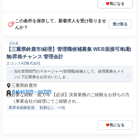
気になる
この条件を保存して、新着求人を受け取りませ
受け取る
んか？
正社員
【三重県鈴鹿市/経理】管理職候補募集 WEB面接可/転勤
無/昇格チャンス 管理会計
エコシスAZ株式会社
当社管理部門のマネージャー(管理職)候補として、経理業務をメイ
ンに下記業務をお任せいたしま...
三重県鈴鹿市
月給40万円～50万円
必要な経験・能力等 【必須】決算業務のご経験をお持ちの方
（事業会社の経理にてご経験され...
業界未経験歓迎
転勤なし
+2個
気になる