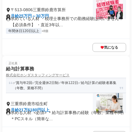
〒513-0806三重県鈴鹿市算所
月給25万円～30万円
求めている人材 ・税理士事務所での勤務経験は問いません！
【必須条件】 ・直近3年以...
年間休日120日以上
+8個
気になる
正社員
給与計算事務
株式会社ホンダスタッフィングサービス
✅賞与年2回✅完全週休2日制✅年休122日✅給与計算の経験者募集
（年数、業種不問）
三重県鈴鹿市稲生町
月給21万6180円以上
求める人材: <必須> ＊給与計算事務の経験（年数、業種不問）
＊PCスキル（簡単な...