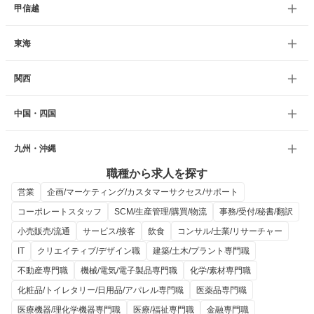
甲信越
東海
関西
中国・四国
九州・沖縄
職種から求人を探す
営業
企画/マーケティング/カスタマーサクセス/サポート
コーポレートスタッフ
SCM/生産管理/購買/物流
事務/受付/秘書/翻訳
小売販売/流通
サービス/接客
飲食
コンサル/士業/リサーチャー
IT
クリエイティブ/デザイン職
建築/土木/プラント専門職
不動産専門職
機械/電気/電子製品専門職
化学/素材専門職
化粧品/トイレタリー/日用品/アパレル専門職
医薬品専門職
医療機器/理化学機器専門職
医療/福祉専門職
金融専門職