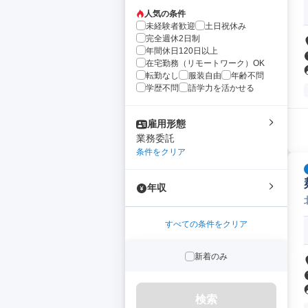
人気の条件
未経験者歓迎
土日祝休み
完全週休2日制
年間休日120日以上
在宅勤務（リモートワーク）OK
転勤なし
服装自由
年齢不問
学歴不問
語学力を活かせる
雇用形態
業務委託
条件をクリア
年収
すべての条件をクリア
新着のみ
検索