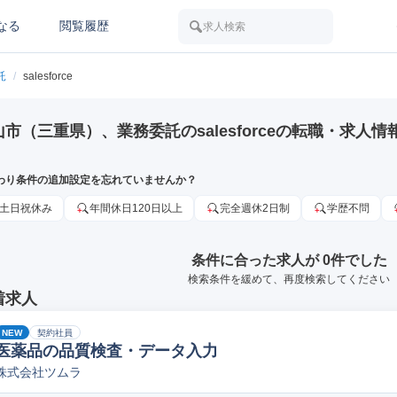
なる
閲覧履歴
求人検索
託
/
salesforce
山市（三重県）、業務委託のsalesforceの転職・求人情
わり条件の追加設定を忘れていませんか？
土日祝休み
年間休日120日以上
完全週休2日制
学歴不問
条件に合った求人が 0件でした
検索条件を緩めて、再度検索してください
着求人
NEW
契約社員
医薬品の品質検査・データ入力
株式会社ツムラ