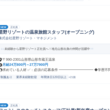
NEW
正社員
星野リゾートの温泉旅館スタッフ(オープニング)
株式会社星野リゾート・マネジメント
未経験から星野リゾート正社員へ！地元山形出身の仲間が活躍中
〒990-2301山形県山形市蔵王温泉
月給24万800円～27万7900円
求めている人材 ✅：必須の応募条件 ━━━━━━━━━━ ◆学歴不問 .
制服あり
業界未経験歓迎
年間休日120日以上
+21個
NEW
正社員