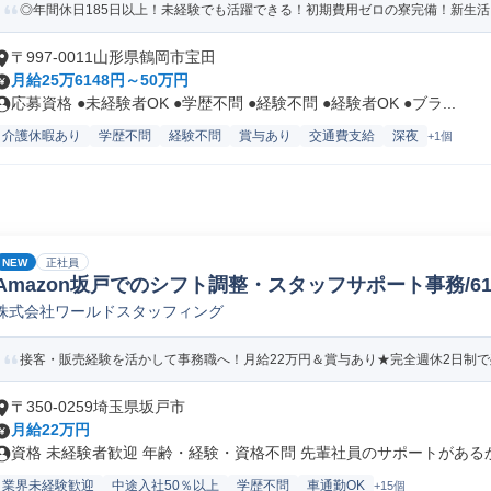
◎年間休日185日以上！未経験でも活躍できる！初期費用ゼロの寮完備！新生
〒997-0011山形県鶴岡市宝田
月給25万6148円～50万円
応募資格 ●未経験者OK ●学歴不問 ●経験不問 ●経験者OK ●ブラ...
介護休暇あり
学歴不問
経験不問
賞与あり
交通費支給
深夜
+1個
NEW
正社員
Amazon坂戸でのシフト調整・スタッフサポート事務/61578
株式会社ワールドスタッフィング
接客・販売経験を活かして事務職へ！月給22万円＆賞与あり★完全週休2日制で残
〒350-0259埼玉県坂戸市
月給22万円
資格 未経験者歓迎 年齢・経験・資格不問 先輩社員のサポートがあるから
業界未経験歓迎
中途入社50％以上
学歴不問
車通勤OK
+15個