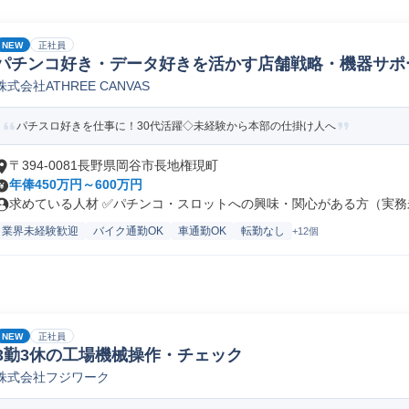
NEW
正社員
パチンコ好き・データ好きを活かす店舗戦略・機器サポ
株式会社ATHREE CANVAS
パチスロ好きを仕事に！30代活躍◇未経験から本部の仕掛け人へ
〒394-0081長野県岡谷市長地権現町
年俸450万円～600万円
求めている人材 ✅パチンコ・スロットへの興味・関心がある方（実務未
業界未経験歓迎
バイク通勤OK
車通勤OK
転勤なし
+12個
NEW
正社員
3勤3休の工場機械操作・チェック
株式会社フジワーク