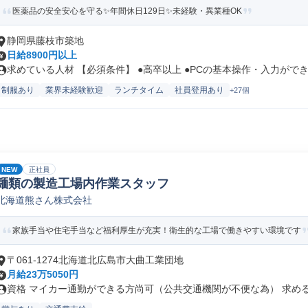
医薬品の安全安心を守る✨年間休日129日✨未経験・異業種OK
静岡県藤枝市築地
日給8900円以上
求めている人材 【必須条件】 ●高卒以上 ●PCの基本操作・入力ができ.
制服あり
業界未経験歓迎
ランチタイム
社員登用あり
+27個
NEW
正社員
麺類の製造工場内作業スタッフ
北海道熊さん株式会社
家族手当や住宅手当など福利厚生が充実！衛生的な工場で働きやすい環境です
〒061-1274北海道北広島市大曲工業団地
月給23万5050円
資格 マイカー通勤ができる方尚可（公共交通機関が不便な為） 求める人