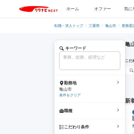
ホーム
オファー
気に
転職・求人トップ
/
三重県
/
亀山市
/
業務委
亀
キーワード
こだ
勤務地
亀山市
条件をクリア
新
職種
こだわり条件