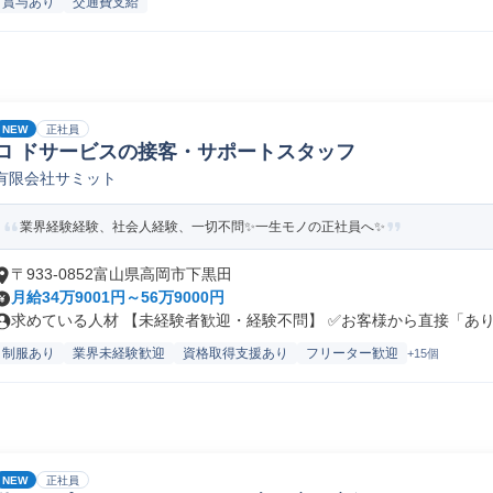
賞与あり
交通費支給
NEW
正社員
ロ ドサービスの接客・サポートスタッフ
有限会社サミット
業界経験経験、社会人経験、一切不問✨一生モノの正社員へ✨
〒933-0852富山県高岡市下黒田
月給34万9001円～56万9000円
求めている人材 【未経験者歓迎・経験不問】 ✅お客様から直接「ありが
制服あり
業界未経験歓迎
資格取得支援あり
フリーター歓迎
+15個
NEW
正社員