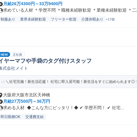
月給26万4300円～33万9400円
求めている人材 ＊学歴不問 ＊職種未経験歓迎 ＊業種未経験歓迎 ＊二新.
制服あり
業界未経験歓迎
フリーター歓迎
介護休暇あり
+17個
NEW
正社員
イヤーマフや手袋のタグ付けスタッフ
株式会社メイト
＼社宅完備！新生活応援！ 社宅に即入居可能！新生活をすぐに始められます◎
大阪府大阪市北区天神橋
月給27万500円～36万円
求める人材: ◆こんな方にピッタリ！◆ ✔ 学歴不問！ ✔ 社宅...
即日勤務OK
交通費支給