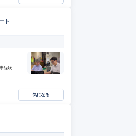
ート
経験...
気になる