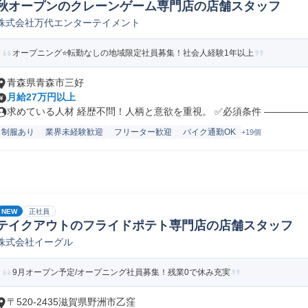
秋オープンのクレーンゲーム専門店の店舗スタッフ
株式会社万代エンターテイメント
オープニング⭐転勤なしの地域限定社員募集！社会人経験1年以上
青森県青森市三好
月給27万円以上
求めている人材 経歴不問！人柄と意欲を重視。 ✅必須条件 ――――――
制服あり
業界未経験歓迎
フリーター歓迎
バイク通勤OK
+19個
NEW
正社員
テイクアウトのフライドポテト専門店の店舗スタッフ
株式会社イーグル
9月オープン予定/オープニング社員募集！残業0で休み充実
〒520-2435滋賀県野洲市乙窪