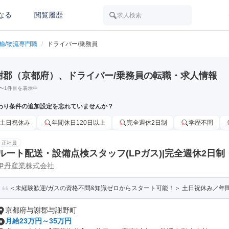
なる
閲覧履歴
求人検索
運輸/物流専門職
/
ドライバー/乗務員
謝郡（京都府）、ドライバー/乗務員の転職・求人情報
〜
1
件目を表示中
わり条件の追加設定を忘れていませんか？
土日祝休み
年間休日120日以上
完全週休2日制
学歴不問
正社員
ルート配送・設備点検スタッフ(LPガス)|完全週休2日制
伊丹産業株式会社
以上
＜未経験歓迎/ガスの資格不問&知識ゼロからスタート可能！＞ 土日祝休み／年間休
京都府与謝郡与謝野町
月給23万円～35万円