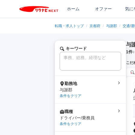
ホーム
オファー
気に
転職・求人トップ
/
京都府
/
与謝郡
/
交通/
与
キーワード
1
件
1
こだ
勤務地
与謝郡
条件をクリア
職種
ドライバー/乗務員
条件をクリア