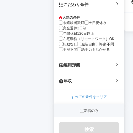
こだわり条件
人気の条件
未経験者歓迎
土日祝休み
完全週休2日制
年間休日120日以上
在宅勤務（リモートワーク）OK
転勤なし
服装自由
年齢不問
学歴不問
語学力を活かせる
雇用形態
年収
すべての条件をクリア
新着のみ
検索