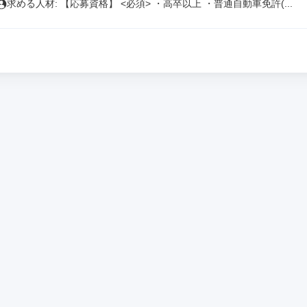
求める人材: 【応募資格】 <必須> ・高卒以上 ・普通自動車免許(...