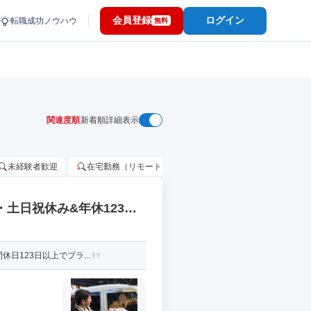
会員登録
ログイン
転職成功ノウハウ
無料
関連度順
新着順
詳細表示
未経験者歓迎
在宅勤務（リモートワーク）OK
家賃補助・住宅手当
・土日祝休み&年休123日
日123日以上でプラ...