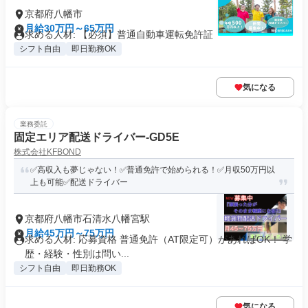
京都府八幡市
月給30万円～65万円
求める人材: 【必須】普通自動車運転免許証
シフト自由
即日勤務OK
気になる
業務委託
固定エリア配送ドライバー-GD5E
株式会社KFBOND
✅高収入も夢じゃない！✅普通免許で始められる！✅月収50万円以
上も可能✅配送ドライバー
京都府八幡市石清水八幡宮駅
月給45万円～75万円
求める人材: 応募資格 普通免許（AT限定可）があればOK！ 学
歴・経験・性別は問い...
シフト自由
即日勤務OK
気になる