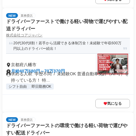
NEW
業務委託
ドライバーファーストで働ける軽い荷物で運びやすい配
送ドライバー
株式会社コアジャパン
20代30代8割！若手から活躍できる体制万全！未経験で年収600万
円以上のドライバー続出！
京都府八幡市
月給40万680円～70万370円
求める人材: 学歴不問 / 未経験OK 普通自動車免許（AT可）を
持っている方！ 特...
シフト自由
即日勤務OK
気になる
NEW
業務委託
ドライバーファーストの環境で働ける軽い荷物で運びや
すい配送ドライバー