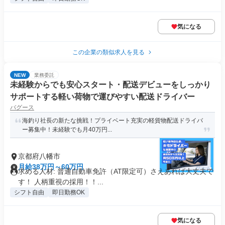
気になる
この企業の類似求人を見る
NEW
業務委託
未経験からでも安心スタート・配送デビューをしっかり
サポートする軽い荷物で運びやすい配送ドライバー
バグース
海釣り社長の新たな挑戦！プライベート充実の軽貨物配送ドライバ
ー募集中！未経験でも月40万円...
京都府八幡市
月給38万円～60万円
求める人材: 普通自動車免許（AT限定可）さえあれば大丈夫で
す！ 人柄重視の採用！！...
シフト自由
即日勤務OK
気になる