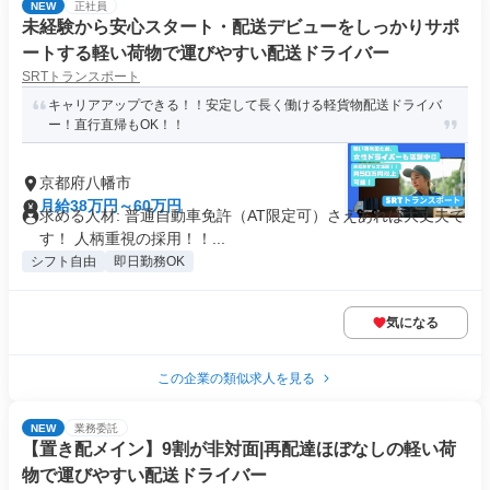
NEW
正社員
未経験から安心スタート・配送デビューをしっかりサポ
ートする軽い荷物で運びやすい配送ドライバー
SRTトランスポート
キャリアアップできる！！安定して長く働ける軽貨物配送ドライバ
ー！直行直帰もOK！！
京都府八幡市
月給38万円～60万円
求める人材: 普通自動車免許（AT限定可）さえあれば大丈夫で
す！ 人柄重視の採用！！...
シフト自由
即日勤務OK
気になる
この企業の類似求人を見る
NEW
業務委託
【置き配メイン】9割が非対面|再配達ほぼなしの軽い荷
物で運びやすい配送ドライバー