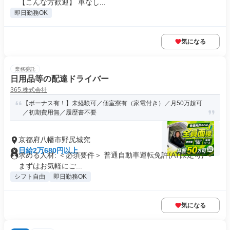
【こんな方歓迎】 車なし...
即日勤務OK
気になる
業務委託
日用品等の配達ドライバー
365.株式会社
【ボーナス有！】未経験可／個室寮有（家電付き）／月50万超可
／初期費用無／履歴書不要
京都府八幡市野尻城究
日給2万680円以上
求める人材: ＜必須要件＞ 普通自動車運転免許(AT限定可) ＜
まずはお気軽にご...
シフト自由
即日勤務OK
気になる