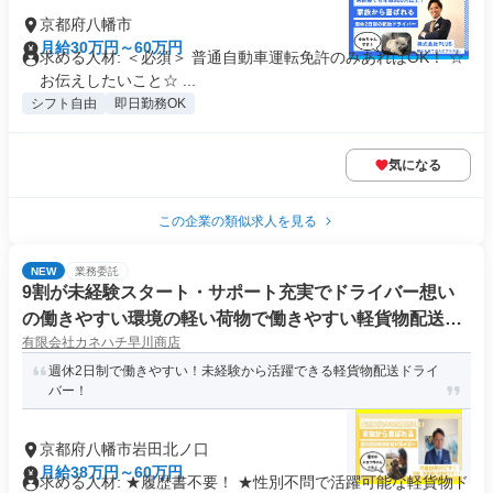
京都府八幡市
月給30万円～60万円
求める人材: ＜必須＞ 普通自動車運転免許のみあればOK！ ☆
お伝えしたいこと☆ ...
シフト自由
即日勤務OK
気になる
この企業の類似求人を見る
NEW
業務委託
9割が未経験スタート・サポート充実でドライバー想い
の働きやすい環境の軽い荷物で働きやすい軽貨物配送ド
有限会社カネハチ早川商店
ライバー
週休2日制で働きやすい！未経験から活躍できる軽貨物配送ドライ
バー！
京都府八幡市岩田北ノ口
月給38万円～60万円
求める人材: ★履歴書不要！ ★性別不問で活躍可能な軽貨物ド