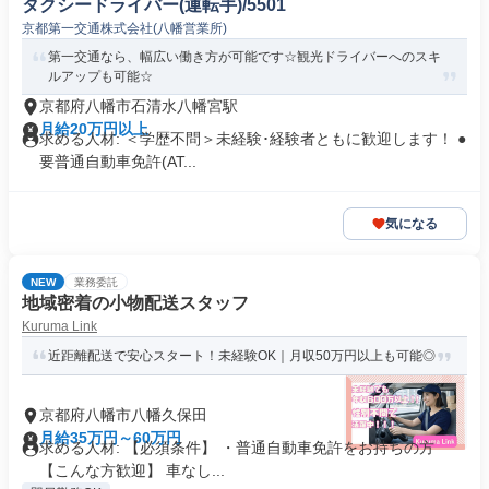
タクシードライバー(運転手)/5501
京都第一交通株式会社(八幡営業所)
第一交通なら、幅広い働き方が可能です☆観光ドライバーへのスキ
ルアップも可能☆
京都府八幡市石清水八幡宮駅
月給20万円以上
求める人材: ＜学歴不問＞未経験･経験者ともに歓迎します！ ●
要普通自動車免許(AT...
気になる
NEW
業務委託
地域密着の小物配送スタッフ
Kuruma Link
近距離配送で安心スタート！未経験OK｜月収50万円以上も可能◎
京都府八幡市八幡久保田
月給35万円～60万円
求める人材: 【必須条件】 ・普通自動車免許をお持ちの方
【こんな方歓迎】 車なし...