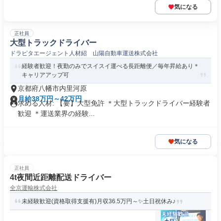
気になる
正社員
大型トラックドライバー
ドラピタエージェント人材紹 山陽自動車運送株式会社
経験者歓迎！夜勤のみでスイスイ運べる長距離便／毎年昇給あり＊
キャリアアップ可
京都府八幡市内里河原
月給38万円～42万円
求める人材: 【要】大型免許 ＊大型トラックドライバー経験者
歓迎 ＊運送業界の経験...
気になる
正社員
4t夜間近距離配送ドライバー
全京運輸株式会社
未経験歓迎(資格取得支援有)月収36.5万円～✨土日祝休み♪