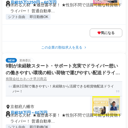
月給35万1250円～60万円
求める人材: ★履歴書不要！ ★性別不問で活躍可能な軽貨物ド
ライバー！ 普通自動車...
シフト自由
即日勤務OK
気になる
この企業の類似求人を見る
NEW
業務委託
9割が未経験スタート・サポート充実でドライバー想い
の働きやすい環境の軽い荷物で運びやすい配送ドライバ
有限会社カネハチ早川商店
ー
週休2日制で働きやすい！未経験から活躍できる軽貨物配送ドライ
バー！
京都府八幡市
月給38万円～60万円
求める人材: ★履歴書不要！ ★性別不問で活躍可能な軽貨物ド
ライバー！ 普通自動車...
シフト自由
即日勤務OK