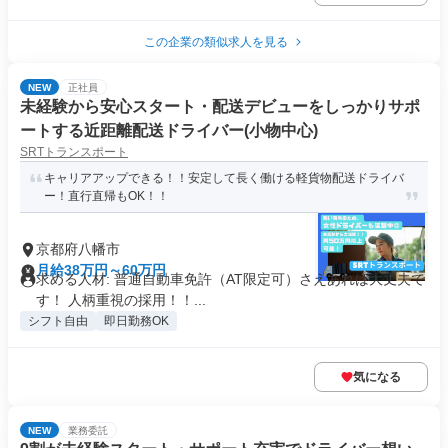
この企業の類似求人を見る
NEW
正社員
未経験から安心スタート・配送デビューをしっかりサポ
ートする近距離配送ドライバー(小物中心)
SRTトランスポート
キャリアアップできる！！安定して長く働ける軽貨物配送ドライバ
ー！直行直帰もOK！！
京都府八幡市
月給38万円～60万円
求める人材: 普通自動車免許（AT限定可）さえあれば大丈夫で
す！ 人柄重視の採用！！...
シフト自由
即日勤務OK
気になる
NEW
業務委託