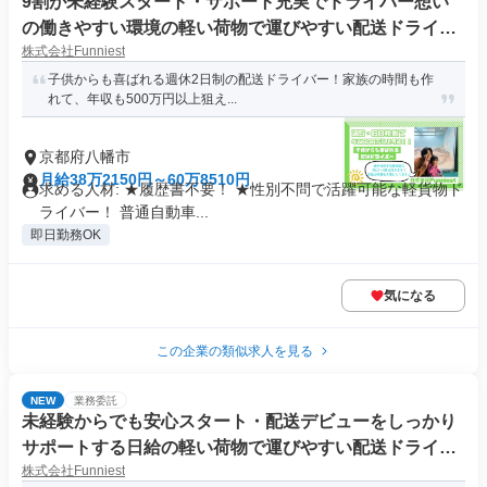
9割が未経験スタート・サポート充実でドライバー想い
の働きやすい環境の軽い荷物で運びやすい配送ドライバ
株式会社Funniest
ー
子供からも喜ばれる週休2日制の配送ドライバー！家族の時間も作
れて、年収も500万円以上狙え...
京都府八幡市
月給38万2150円～60万8510円
求める人材: ★履歴書不要！ ★性別不問で活躍可能な軽貨物ド
ライバー！ 普通自動車...
即日勤務OK
気になる
この企業の類似求人を見る
NEW
業務委託
未経験からでも安心スタート・配送デビューをしっかり
サポートする日給の軽い荷物で運びやすい配送ドライバ
株式会社Funniest
ー