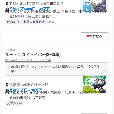
〒614-8114京都府八幡市川口別所
月給36万5000円～45万円
求めている人材 要普通免許以上 ※乗務には中型免許または平
成19年6月1日以前に取得し...
制服あり
業界未経験歓迎
+34個
気になる
正社員
ルート回収ドライバー(2~3t車)
株式会社レボインターナショナル
未経験9割◎／フレックスタイム制／転勤なし／20代～40代活躍
中！
京都府八幡市八幡一ノ坪
月給26万円～30万円
求める人材: ★学歴不問・未経験大歓迎★ 【必須条件】 ・普
通自動車免許（AT限定...
交通費支給