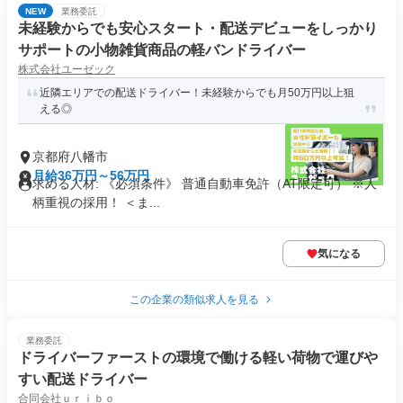
NEW
業務委託
未経験からでも安心スタート・配送デビューをしっかり
サポートの小物雑貨商品の軽バンドライバー
株式会社ユーゼック
近隣エリアでの配送ドライバー！未経験からでも月50万円以上狙
える◎
京都府八幡市
月給36万円～56万円
求める人材: 《必須条件》 普通自動車免許（AT限定可） ※人
柄重視の採用！ ＜ま...
気になる
この企業の類似求人を見る
業務委託
ドライバーファーストの環境で働ける軽い荷物で運びや
すい配送ドライバー
合同会社ｕｒｉｂｏ