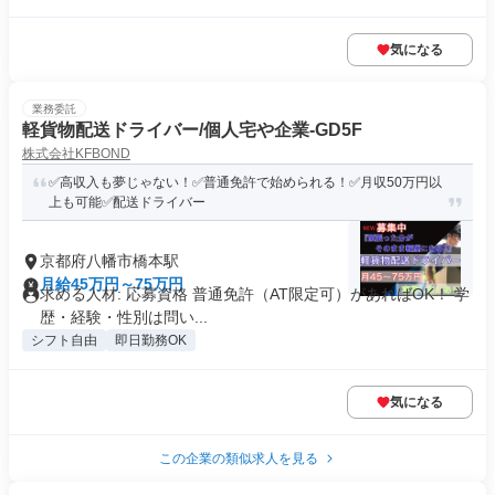
気になる
業務委託
軽貨物配送ドライバー/個人宅や企業-GD5F
株式会社KFBOND
✅高収入も夢じゃない！✅普通免許で始められる！✅月収50万円以
上も可能✅配送ドライバー
京都府八幡市橋本駅
月給45万円～75万円
求める人材: 応募資格 普通免許（AT限定可）があればOK！ 学
歴・経験・性別は問い...
シフト自由
即日勤務OK
気になる
この企業の類似求人を見る