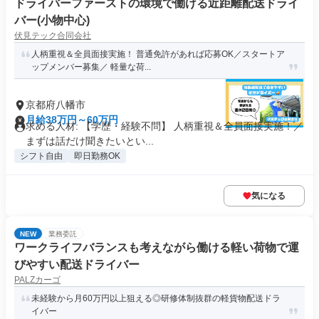
ドライバーファーストの環境で働ける近距離配送ドライ
バー(小物中心)
伏見テック合同会社
人柄重視＆全員面接実施！ 普通免許があれば応募OK／スタートア
ップメンバー募集／ 軽量な荷...
京都府八幡市
月給38万円～60万円
求める人材: 【学歴・経験不問】 人柄重視＆全員面接実施！／
まずは話だけ聞きたいとい...
シフト自由
即日勤務OK
気になる
NEW
業務委託
ワークライフバランスも考えながら働ける軽い荷物で運
びやすい配送ドライバー
PALZカーゴ
未経験から月60万円以上狙える◎研修体制抜群の軽貨物配送ドラ
イバー