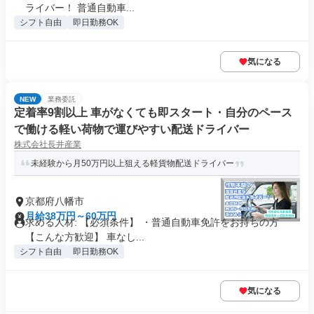
ライバー！ 普通自動車...
シフト自由
即日勤務OK
気になる
NEW
業務委託
定着率9割以上 車がなくても即スタート・自分のペース
で働ける軽い荷物で運びやすい配送ドライバー
株式会社長井産業
未経験から月50万円以上狙える軽貨物配送ドライバー
京都府八幡市
月給38万円～60万円
求める人材: 【必須条件】 ・普通自動車免許をお持ちの方
【こんな方歓迎】 車なし...
シフト自由
即日勤務OK
気になる