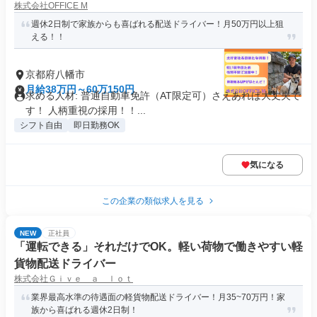
株式会社OFFICE M
週休2日制で家族からも喜ばれる配送ドライバー！月50万円以上狙
える！！
京都府八幡市
月給38万円～60万150円
求める人材: 普通自動車免許（AT限定可）さえあれば大丈夫で
す！ 人柄重視の採用！！...
シフト自由
即日勤務OK
気になる
この企業の類似求人を見る
NEW
正社員
「運転できる」それだけでOK。軽い荷物で働きやすい軽
貨物配送ドライバー
株式会社Ｇｉｖｅ ａ ｌｏｔ
業界最高水準の待遇面の軽貨物配送ドライバー！月35~70万円！家
族から喜ばれる週休2日制！