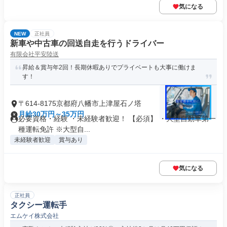
気になる
NEW
正社員
新車や中古車の回送自走を行うドライバー
有限会社平安陸送
昇給＆賞与年2回！長期休暇ありでプライベートも大事に働けま
す！
〒614-8175京都府八幡市上津屋石ノ塔
月給30万円～35万円
必要資格・経験 ・未経験者歓迎！ 【必須】 ・大型自動車第一
種運転免許 ※大型自...
未経験者歓迎
賞与あり
気になる
正社員
タクシー運転手
エムケイ株式会社