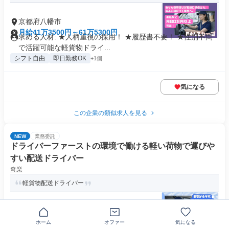
京都府八幡市
月給41万3500円～61万5300円
求める人材: ★人柄重視の採用！ ★履歴書不要！ ★性別不問
で活躍可能な軽貨物ドライ...
シフト自由
即日勤務OK
+1個
気になる
この企業の類似求人を見る
NEW
業務委託
ドライバーファーストの環境で働ける軽い荷物で運びや
すい配送ドライバー
奇楽
軽貨物配送ドライバー
京都府八幡市
月給38万円～62万円
ホーム
オファー
気になる
求める人材: 《必須条件》 普通自動車免許（AT限定可） ※人