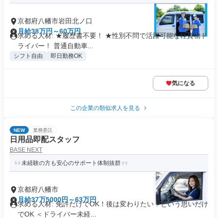
京都府八幡市岩田北ノ口
月給38万円～60万円
求める人材: ★履歴書不要！ ★性別不問で活躍可能な軽貨物ド
ライバー！ 普通自動車...
シフト自由
即日勤務OK
気になる
この企業の類似求人を見る
NEW
業務委託
日用品即配スタッフ
BASE NEXT
未経験の方も安心のサポート体制抜群
京都府八幡市
月給37万5000円～63万円
求める人材: 免許だけでOK！後は変わりたい！という思いだけ
でOK ＜ドライバー未経...