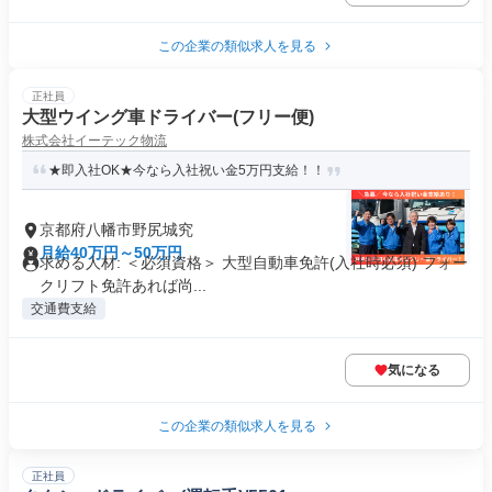
この企業の類似求人を見る
正社員
大型ウイング車ドライバー(フリー便)
株式会社イーテック物流
★即入社OK★今なら入社祝い金5万円支給！！
京都府八幡市野尻城究
月給40万円～50万円
求める人材: ＜必須資格＞ 大型自動車免許(入社時必須) フォー
クリフト免許あれば尚...
交通費支給
気になる
この企業の類似求人を見る
正社員