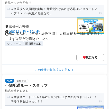
伏見テック合同会社
人柄重視＆全員面接実施！ 普通免許があれば応募OK／スタートア
ップメンバー募集／ 軽量な荷...
京都府八幡市
月給38万円～60万円
求める人材: 【学歴・経験不問】 人柄重視＆全員面接実施！／
まずは話だけ聞きたいとい...
シフト自由
即日勤務OK
気になる
この企業の類似求人を見る
NEW
業務委託
小物配送ルートスタッフ
株式会社ＰＬＵＳ
未経験スタート100％！年収600万円以上多数の配送ドライバー！
研修体制もばっちり！！