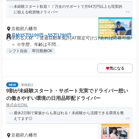
未経験スタート歓迎！！万全のサポートで月64万円以上も現実的
に狙える軽貨物ドライバー
京都府八幡市
月給35万5100円～55万1780円
求める人材: ＜普通自動車免許(AT限定可)だけあれば応募可能
＞ ※学歴、年齢は不問...
シフト自由
即日勤務OK
気になる
NEW
業務委託
9割が未経験スタート・サポート充実でドライバー想い
の働きやすい環境の日用品即配ドライバー
株式会社DkL
週休2日制で家族からも喜ばれる！未経験から活躍できる環境を整
えてます◎
京都府八幡市