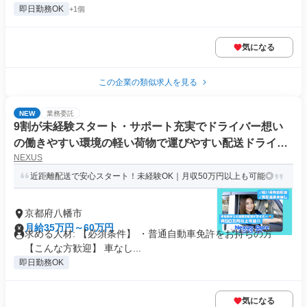
即日勤務OK
+1個
気になる
この企業の類似求人を見る
NEW
業務委託
9割が未経験スタート・サポート充実でドライバー想い
の働きやすい環境の軽い荷物で運びやすい配送ドライバ
NEXUS
ー
近距離配送で安心スタート！未経験OK｜月収50万円以上も可能◎
京都府八幡市
月給35万円～60万円
求める人材: 【必須条件】 ・普通自動車免許をお持ちの方
【こんな方歓迎】 車なし...
即日勤務OK
気になる