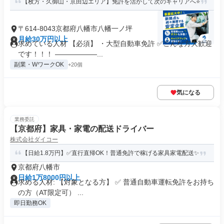
【枚方・久御山・京田辺エリア】免許を活かして次のキャリアへ⭐
〒614-8043京都府八幡市八幡一ノ坪
月給30万円以上
求めている人材 【必須】 ・⼤型⾃動⾞免許 ✅こんな方大歓迎
です！！！ ――――――...
副業・WワークOK
+20個
気になる
業務委託
【京都府】家具・家電の配送ドライバー
株式会社ダイコー
【日給1.8万円】✅直行直帰OK！普通免許で稼げる家具家電配送✨
京都府八幡市
日給1万8000円以上
求める人材: 【対象となる方】 ✅️ 普通自動車運転免許をお持ち
の方（AT限定可） ...
即日勤務OK