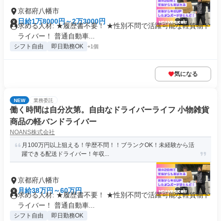
京都府八幡市
日給1万8000円～2万3000円
求める人材: ★履歴書不要！ ★性別不問で活躍可能な軽貨物ド
ライバー！ 普通自動車...
シフト自由
即日勤務OK
+1個
気になる
NEW
業務委託
働く時間は自分次第。自由なドライバーライフ 小物雑貨
商品の軽バンドライバー
NOANS株式会社
月100万円以上狙える！学歴不問！！ブランクOK！未経験から活
躍できる配送ドライバー！年収...
京都府八幡市
月給38万円～60万円
求める人材: ★履歴書不要！ ★性別不問で活躍可能な軽貨物ド
ライバー！ 普通自動車...
シフト自由
即日勤務OK