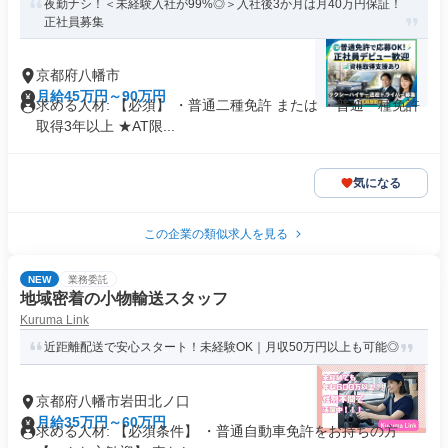
夜勤ナシ！＜未経験入社が99%◎＞入社後3か月は月40万円保証！
正社員募集
京都府八幡市
月給45万円～90万円
求める人材: 【必須】 ・普通二種免許 または ・普通一種免許
取得3年以上 ★AT限...
気になる
この企業の類似求人を見る
NEW
業務委託
地域密着の小物輸送スタッフ
Kuruma Link
近距離配送で安心スタート！未経験OK｜月収50万円以上も可能◎
京都府八幡市岩田北ノ口
月給35万円～60万円
求める人材: 【必須条件】 ・普通自動車免許をお持ちの方