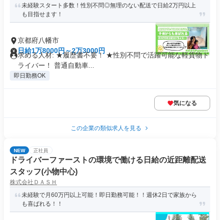
未経験スタート多数！性別不問◎無理のない配送で日給2万円以上
も目指せます！
京都府八幡市
日給1万8000円～2万3000円
求める人材: ★履歴書不要！ ★性別不問で活躍可能な軽貨物ド
ライバー！ 普通自動車...
即日勤務OK
気になる
この企業の類似求人を見る
NEW
正社員
ドライバーファーストの環境で働ける日給の近距離配送
スタッフ(小物中心)
株式会社ＤＡＳＨ
未経験で月60万円以上可能！即日勤務可能！！週休2日で家族から
も喜ばれる！！