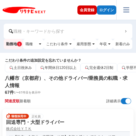
会員登録
ログイン
職種・キーワードから探す
勤務地
職種
こだわり条件
雇用形態
年収
新着のみ
1
こだわり条件の追加設定を忘れていませんか？
土日祝休み
年間休日120日以上
完全週休2日制
学歴
八幡市（京都府）、その他ドライバー/乗務員の転職・求
人情報
67
件
1
〜
67
件目を表示中
関連度順
新着順
詳細表示
正社員
回送専門・大型ドライバー
株式会社ＹＴＫ