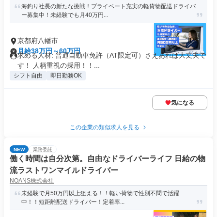
海釣り社長の新たな挑戦！プライベート充実の軽貨物配送ドライバ
ー募集中！未経験でも月40万円...
京都府八幡市
月給38万円～60万円
求める人材: 普通自動車免許（AT限定可）さえあれば大丈夫で
す！ 人柄重視の採用！！...
シフト自由
即日勤務OK
気になる
この企業の類似求人を見る
NEW
業務委託
働く時間は自分次第。自由なドライバーライフ 日給の物
流ラストワンマイルドライバー
NOANS株式会社
未経験で月50万円以上狙える！！軽い荷物で性別不問で活躍
中！！短距離配送ドライバー！定着率...