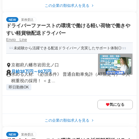
この企業の類似求人を見る
NEW
業務委託
ドライバーファーストの環境で働ける軽い荷物で働きや
すい軽貨物配送ドライバー
Envio Line
未経験から活躍できる配送ドライバー／充実したサポート体制◎
京都府八幡市岩田北ノ口
月給38万円～60万円
求める人材: 《必須条件》 普通自動車免許（AT限定可） ※人
柄重視の採用！ ＜ま...
即日勤務OK
気になる
この企業の類似求人を見る
NEW
業務委託