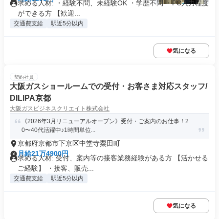
求める人材: ・経験不問、未経験OK ・学歴不問 ・PC入力程度
ができる方 【歓迎...
交通費支給
駅近5分以内
気になる
契約社員
大阪ガスショールームでの受付・お客さま対応スタッフ/
DILIPA京都
大阪ガスビジネスクリエイト株式会社
《2026年3月リニューアルオープン》受付・ご案内のお仕事！2
0〜40代活躍中♪1時間単位...
京都府京都市下京区中堂寺粟田町
月給21万4900円
求める人材: 受付、案内等の接客業務経験がある方 【活かせる
ご経験】 ・接客、販売...
交通費支給
駅近5分以内
気になる