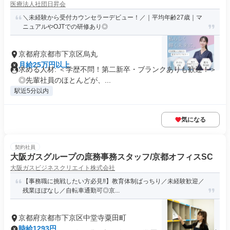
医療法人社団日昇会
＼未経験から受付カウンセラーデビュー！／｜平均年齢27歳｜マ
ニュアルやOJTでの研修あり◎
京都府京都市下京区烏丸
月給25万円以上
求める人材: ＜学歴不問！第二新卒・ブランクありも歓迎！＞
◎先輩社員のほとんどが、...
駅近5分以内
気になる
契約社員
大阪ガスグループの庶務事務スタッフ/京都オフィスSC
大阪ガスビジネスクリエイト株式会社
【事務職に挑戦したい方必見‼】教育体制ばっちり／未経験歓迎／
残業ほぼなし／自転車通勤可◎京...
京都府京都市下京区中堂寺粟田町
時給1293円