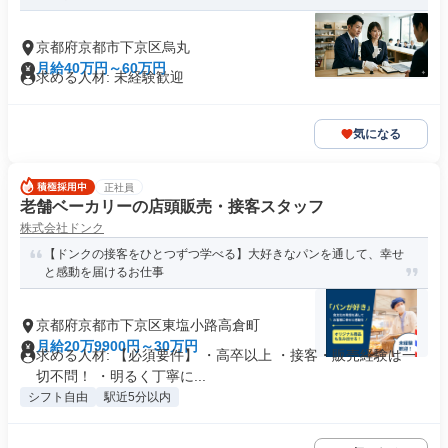
京都府京都市下京区烏丸
月給40万円～60万円
求める人材: 未経験歓迎
気になる
正社員
老舗ベーカリーの店頭販売・接客スタッフ
株式会社ドンク
【ドンクの接客をひとつずつ学べる】大好きなパンを通して、幸せ
と感動を届けるお仕事
京都府京都市下京区東塩小路高倉町
月給20万9900円～30万円
求める人材: 【必須要件】 ・高卒以上 ・接客・販売経験は一
切不問！ ・明るく丁寧に...
シフト自由
駅近5分以内