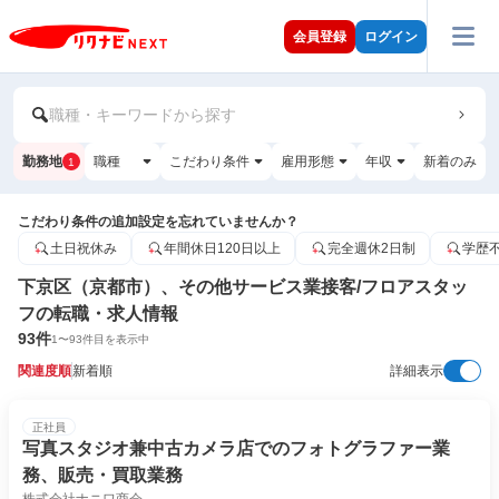
会員登録
ログイン
職種・キーワードから探す
勤務地
職種
こだわり条件
雇用形態
年収
新着のみ
1
こだわり条件の追加設定を忘れていませんか？
土日祝休み
年間休日120日以上
完全週休2日制
学歴
下京区（京都市）、その他サービス業接客/フロアスタッ
フの転職・求人情報
93
件
1
〜
93
件目を表示中
関連度順
新着順
詳細表示
正社員
写真スタジオ兼中古カメラ店でのフォトグラファー業
務、販売・買取業務