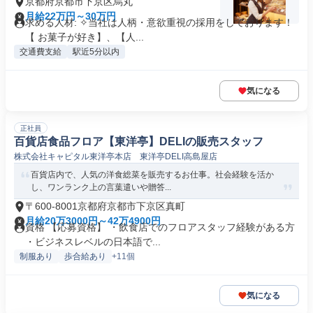
京都府京都市下京区烏丸
月給22万円～30万円
求める人材: ✧当社は人柄・意欲重視の採用をしております！
【 お菓子が好き】、【人...
交通費支給
駅近5分以内
気になる
正社員
百貨店食品フロア【東洋亭】DELIの販売スタッフ
株式会社キャピタル東洋亭本店 東洋亭DELI高島屋店
百貨店内で、人気の洋食総菜を販売するお仕事。社会経験を活か
し、ワンランク上の言葉遣いや贈答...
〒600-8001京都府京都市下京区真町
月給20万3000円～42万4900円
資格 【応募資格】 ・飲食店でのフロアスタッフ経験がある方
・ビジネスレベルの日本語で...
制服あり
歩合給あり
+11個
気になる