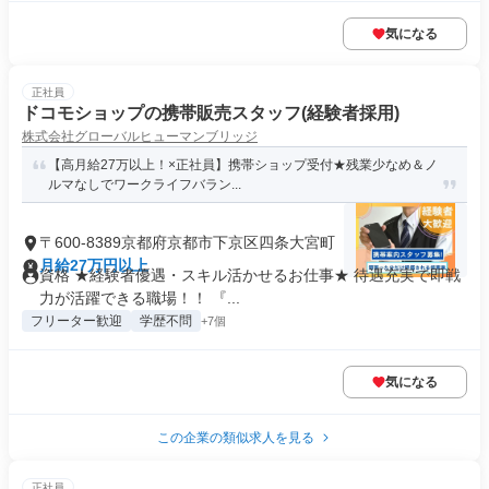
気になる
正社員
ドコモショップの携帯販売スタッフ(経験者採用)
株式会社グローバルヒューマンブリッジ
【高月給27万以上！×正社員】携帯ショップ受付★残業少なめ＆ノ
ルマなしでワークライフバラン...
〒600-8389京都府京都市下京区四条大宮町
月給27万円以上
資格 ★経験者優遇・スキル活かせるお仕事★ 待遇充実で即戦
力が活躍できる職場！！ 『...
フリーター歓迎
学歴不問
+7個
気になる
この企業の類似求人を見る
正社員