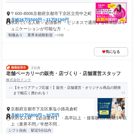
〒600-8006京都府京都市下京区立売中之町
月給26万5500円～31万9150円
求めている人材 ✅必須条件 ・ビジネスで通用する日本語コミ
ュニケーションが可能な方 ・...
制服あり
業界未経験歓迎
+18個
気になる
正社員
老舗ベーカリーの販売・店づくり・店舗運営スタッフ
株式会社ドンク
【キャリアアップ応援！】販売・店舗運営・オリジナル商品の開発
まで幅広く携われる！
京都府京都市下京区東塩小路高倉町
月給22万6800円～30万円
求める人材: 【必須要件】 ・高卒以上 ・接客販売の経験1年以
上（業界不問／学歴不問...
シフト自由
駅近5分以内