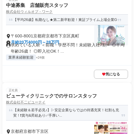
中途募集 店舗販売スタッフ
株式会社ウィルオブ・ワーク
【平均26歳】転勤なし★第二新卒歓迎！東証プライム上場企業G
〒600-8001京都府京都市下京区真町
月給20万4000円～28万円
求めている人材 ＜前職・学歴不問！未経験入社7割＞ ◎平均
年齢26歳！ ◎即入社OK！...
業界未経験歓迎
+24個
気になる
正社員
ビューティクリニックでのサロンスタッフ
株式会社不二ビユーテイ
【未経験＆若手必見♪】▷安定企業ならではの待遇充実！社割も充
実！❗️賞与&昇給あり✅手厚い...
京都府京都市下京区