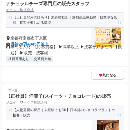
ナチュラルチーズ専門店の販売スタッフ
チェスコ株式会社
【正社員登用実績あり】未経験歓迎｜京都高島屋勤務｜残業少なめ
◎｜接客を楽しめる環境
京都府京都市下京区
月給20万4045円以上
求める人材: 【応募資格】 ▶高卒以上 ▶接客が好きな方 【歓
迎】 ▶販売・接客経...
社員登用あり
交通費支給
気になる
正社員
【正社員】洋菓子(スイーツ・チョコレート)の販売
ジエイ・ワークス株式会社
【人物重視の採用｜未経験でもOK】日本発のショコラブランドの
接客・販売