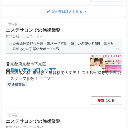
この企業の類似求人を見る
正社員
エステサロンでの施術業務
株式会社不二ビユーテイ
☆未経験歓迎☆学歴・資格一切不問！嬉しい希望休月5日！賞与&
昇給あり✅手厚いサポート✨️残...
京都府京都市下京区
月給19万5000円～22万円
求める人材: 未経験・無資格で大丈夫！ スキルゼロから始めた
スタッフ多数！ ￣￣V￣...
交通費支給
気になる
正社員
エステサロンでの施術業務
株式会社不二ビユーテイ