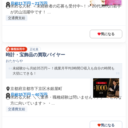
月給21万円～23万円
求める人材: ＜未経験者の応募も受付中~！＞ 20代30代の若手
が沢山活躍中です！ ...
交通費支給
気になる
正社員
時計・宝飾品の買取バイヤー
おたからや
未経験から月給35万円～！残業月平均3時間◎収入も自分の時間も
大切にできる！
京都府京都市下京区水銀屋町
月給35万円～40万円
求める人材: ＼＼業界・職種経験は問いません！／／ ＜こんな
方に向いています＞ ・...
交通費支給
気になる