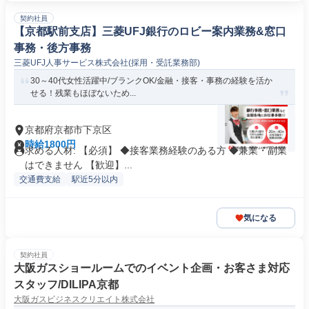
契約社員
【京都駅前支店】三菱UFJ銀行のロビー案内業務&窓口
事務・後方事務
三菱UFJ人事サービス株式会社(採用・受託業務部)
30～40代女性活躍中/ブランクOK/金融・接客・事務の経験を活か
せる！残業もほぼないため...
京都府京都市下京区
時給1800円
求める人材: 【必須】 ◆接客業務経験のある方 ◆兼業・副業
はできません 【歓迎】...
交通費支給
駅近5分以内
気になる
契約社員
大阪ガスショールームでのイベント企画・お客さま対応
スタッフ/DILIPA京都
大阪ガスビジネスクリエイト株式会社