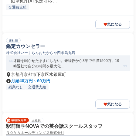
動車免許(AT限定可)を...
交通費支給
気になる
正社員
鑑定カウンセラー
株式会社いーふらんおたからや四条烏丸店
才能を眠らせたままにしない。未経験から3年で年収1500万。19
時退社で自分の時間を最大化...
京都府京都市下京区水銀屋町
月給40万円～60万円
残業なし
交通費支給
気になる
正社員
駅前留学NOVAでの英会話スクールスタッフ
ＮＯＶＡホールディングス株式会社