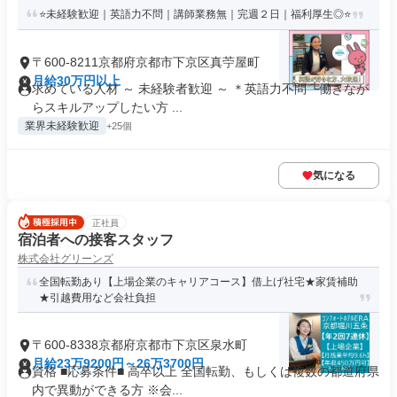
⭐未経験歓迎｜英語力不問｜講師業務無｜完週２日｜福利厚生◎⭐
〒600-8211京都府京都市下京区真苧屋町
月給30万円以上
求めている人材 ～ 未経験者歓迎 ～ ＊英語力不問 └働きなが
らスキルアップしたい方 ...
業界未経験歓迎
+25個
気になる
正社員
宿泊者への接客スタッフ
株式会社グリーンズ
全国転勤あり【上場企業のキャリアコース】借上げ社宅★家賃補助
★引越費用など会社負担
〒600-8338京都府京都市下京区泉水町
月給23万9200円～26万3700円
資格 ■応募条件■ 高卒以上 全国転勤、もしくは複数の都道府県
内で異動ができる方 ※会...