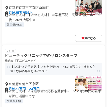
京都府京都市下京区糸屋町
月給25万円以上
求める人材: 【求める人材】 ≪学歴不問・完全未経験OK！20
代・30代活躍中≫ ...
即日勤務OK
気になる
正社員
ビューティクリニックでのサロンスタッフ
株式会社不二ビユーテイ
【未経験＆若手必見♪】▷安定企業ならではの待遇充実！社割も充
実！❗️賞与&昇給あり✅手厚い...
京都府京都市下京区
月給21万円～23万円
求める人材: ＜未経験者の応募も受付中~！＞ 20代30代の若手
が沢山活躍中です！ ...
交通費支給