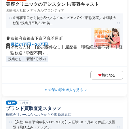
美容クリニックのアシスタント/美容キャスト
医療法人社団メディカルフロンティア
京都駅東口から徒歩5分／ネイル・ピアスOK／研修充実／未経験大
歓迎*残業月平均3.2h*美...
京都府京都市下京区真苧屋町
月給24万円～30万円
求める人材: 【必須要件なし】履歴書・職務経歴書不要！ 未経
験歓迎 / 学歴不問 /...
残業なし
駅近5分以内
気になる
この企業の類似求人を見る
NEW
正社員
ブランド買取査定スタッフ
株式会社いーふらんおたからや四条烏丸店
【入社1年目平均年収600〜700万】未経験OK／月40万保証／反響
型（飛び込み・テレアポ...