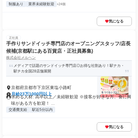
制服あり
業界未経験歓迎
+24個
気になる
正社員
手作りサンドイッチ専門店のオープニングスタッフ/店長
候補(京都駅にある百貨店・正社員募集)
株式会社メルヘン
メディアで話題のサンドイッチ専門店◎お得な社割あり！駅ナカ・
駅チカ全国28店舗展開
京都府京都市下京区東塩小路町
月給23万1000円以上
求める人材: 高卒以上／未経験歓迎 ※接客が好きな方、食に興
味がある方を歓迎！ ...
交通費支給
駅近5分以内
気になる