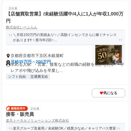
正社員
【店舗買取営業】/未経験活躍中/4人に1人が年収1,000万
円
株式会社いーふらん
＼月収150万円の実績あり✨／高額インセンでさらに稼ぐチャンス
があります❗ ✨賞与年2回✨...
京都府京都市下京区水銀屋町
月給35万円～200万円
求める人材: ・営業、接客などの前職の経験を活かしたい ・テ
レアポや飛び込みを卒業し...
シフト自由
交通費支給
気になる
正社員
接客・販売員
楽天トータルソリューションズ株式会社
楽天グループ直雇用／未経験OK／残業少なめ／キャリアパス豊富