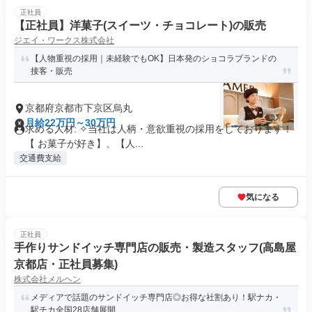
正社員
【正社員】洋菓子(スイーツ・チョコレート)の販売
ジエイ・ワークス株式会社
【人物重視の採用｜未経験でもOK】日本発のショコラブランドの
接客・販売
京都府京都市下京区烏丸
月給22万円～30万円
求める人材: ✧当社は人柄・意欲重視の採用をしております！
【 お菓子が好き】、【人...
交通費支給
気になる
正社員
手作りサンドイッチ専門店の販売・製造スタッフ(高島屋
京都店・正社員募集)
株式会社メルヘン
メディアで話題のサンドイッチ専門店◎お得な社割あり！駅ナカ・
駅チカ全国28店舗展開