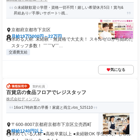
☆未経験歓迎☆学歴・資格一切不問！嬉しい希望休月5日！賞与&
昇給あり✅手厚いサポート✨️残...
京都府京都市下京区
月給19万5000円～22万円
求める人材: 未経験・無資格で大丈夫！ スキルゼロから始めた
スタッフ多数！ ￣￣V￣...
交通費支給
気になる
契約社員
百貨店の食品フロアでレジスタッフ
株式会社ディンプル
16or17時終業の早番！家庭と両立♪/os_525110
〒600-8007京都府京都市下京区立売西町
時給1240円以上
求めている人材 ●高校卒業以上 ●未経験OK 学生さん、しゅふ