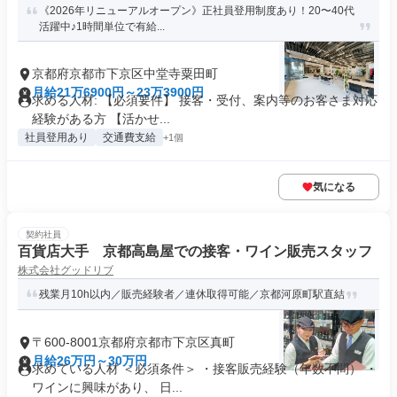
《2026年リニューアルオープン》正社員登用制度あり！20〜40代
活躍中♪1時間単位で有給...
京都府京都市下京区中堂寺粟田町
月給21万6900円～23万3900円
求める人材: 【必須要件】 接客・受付、案内等のお客さま対応
経験がある方 【活かせ...
社員登用あり
交通費支給
+1個
気になる
契約社員
百貨店大手 京都高島屋での接客・ワイン販売スタッフ
株式会社グッドリブ
残業月10h以内／販売経験者／連休取得可能／京都河原町駅直結
〒600-8001京都府京都市下京区真町
月給26万円～30万円
求めている人材 ＜必須条件＞ ・接客販売経験（年数不問） ・
ワインに興味があり、 日...