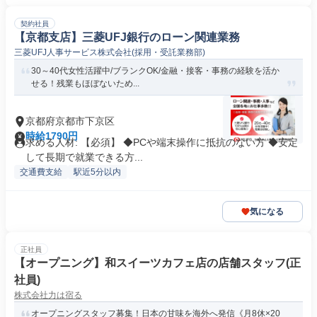
契約社員
【京都支店】三菱UFJ銀行のローン関連業務
三菱UFJ人事サービス株式会社(採用・受託業務部)
30～40代女性活躍中/ブランクOK/金融・接客・事務の経験を活か
せる！残業もほぼないため...
京都府京都市下京区
時給1790円
求める人材: 【必須】 ◆PCや端末操作に抵抗のない方 ◆安定
して長期で就業できる方...
交通費支給
駅近5分以内
気になる
正社員
【オープニング】和スイーツカフェ店の店舗スタッフ(正
社員)
株式会社力は宿る
オープニングスタッフ募集！日本の甘味を海外へ発信《月8休×20