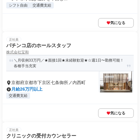
シフト自由
交通費支給
気になる
正社員
パチンコ店のホールスタッフ
株式会社宝和
＼月収例33万円／★面接1回★未経験歓迎★☆週1日〜勤務可能！
各種手当充実
京都府京都市下京区七条御所ノ内西町
月給26万円以上
交通費支給
気になる
正社員
クリニックの受付カウンセラー