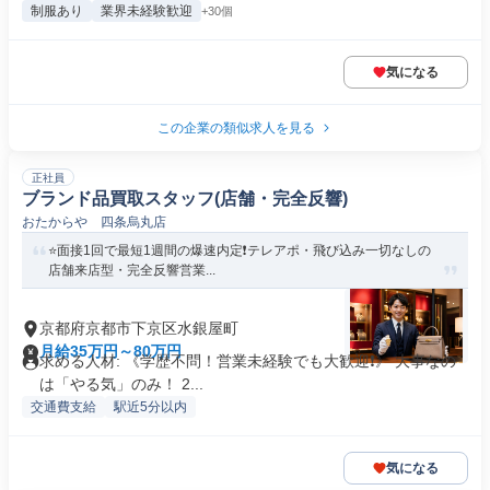
制服あり
業界未経験歓迎
+30個
気になる
この企業の類似求人を見る
正社員
ブランド品買取スタッフ(店舗・完全反響)
おたからや 四条烏丸店
⭐️面接1回で最短1週間の爆速内定❗️テレアポ・飛び込み一切なしの
店舗来店型・完全反響営業...
京都府京都市下京区水銀屋町
月給35万円～80万円
求める人材: 《学歴不問！営業未経験でも大歓迎❗️》 大事なの
は「やる気」のみ！ 2...
交通費支給
駅近5分以内
気になる