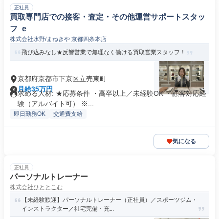
正社員
買取専門店での接客・査定・その他運営サポートスタッ
フ_e
株式会社水野/まねきや 京都四条本店
飛び込みなし★反響営業で無理なく働ける買取営業スタッフ！
京都府京都市下京区立売東町
月給35万円
求める人材: ★応募条件 ・高卒以上／未経験OK ・顧客対応経
験（アルバイト可） ※...
即日勤務OK
交通費支給
気になる
正社員
パーソナルトレーナー
株式会社ひととこむ
【未経験歓迎】パーソナルトレーナー（正社員）／スポーツジム・
インストラクター／社宅完備・充...