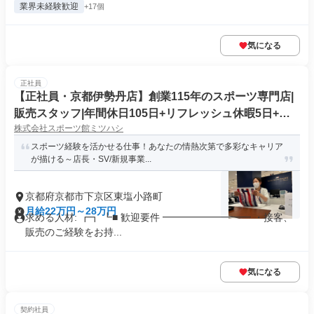
業界未経験歓迎
+17個
気になる
正社員
【正社員・京都伊勢丹店】創業115年のスポーツ専門店|
販売スタッフ|年間休日105日+リフレッシュ休暇5日+有
株式会社スポーツ館ミツハシ
給休暇
スポーツ経験を活かせる仕事！あなたの情熱次第で多彩なキャリア
が描ける～店長・SV/新規事業...
京都府京都市下京区東塩小路町
月給22万円～28万円
求める人材: ┏┓ ┗■ 歓迎要件 ━━━━━━━━━ ・接客、
販売のご経験をお持...
気になる
契約社員