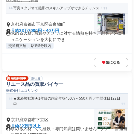
株式会社ナニワ商会
写真スタジオで撮影のスキルアップができるチャンス！
京都府京都市下京区奈良物町
月給23万7000円～40万円
求める人材: 写真やカメラに対する情熱を持ち、顧客とのコミ
ュニケーションを大切にでき...
交通費支給
駅近5分以内
気になる
正社員
リユース品の買取バイヤー
株式会社エコリング
★未経験歓迎★1年目の想定年収450万～550万円／年間休日122日
◎
京都府京都市下京区
月給32万円以上
求める人材: ＼＼経験・専門知識は問いません！／／ ・普通自