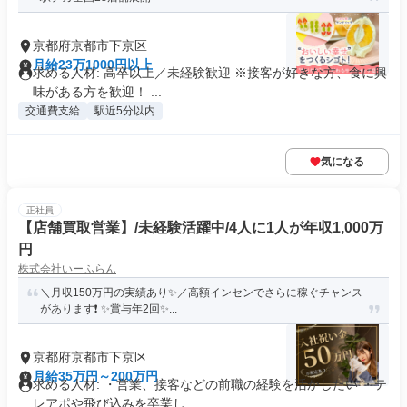
京都府京都市下京区
月給23万1000円以上
求める人材: 高卒以上／未経験歓迎 ※接客が好きな方、食に興
味がある方を歓迎！ ...
交通費支給
駅近5分以内
気になる
正社員
【店舗買取営業】/未経験活躍中/4人に1人が年収1,000万
円
株式会社いーふらん
＼月収150万円の実績あり✨／高額インセンでさらに稼ぐチャンス
があります❗ ✨賞与年2回✨...
京都府京都市下京区
月給35万円～200万円
求める人材: ・営業、接客などの前職の経験を活かしたい ・テ
レアポや飛び込みを卒業し...