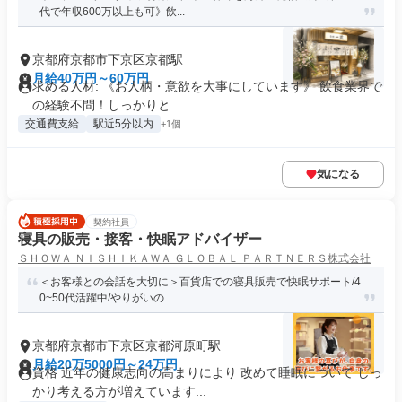
代で年収600万以上も可》飲...
京都府京都市下京区京都駅
月給40万円～60万円
求める人材: 《お人柄・意欲を大事にしています》 飲食業界で
の経験不問！しっかりと...
交通費支給
駅近5分以内
+1個
気になる
契約社員
寝具の販売・接客・快眠アドバイザー
ＳＨＯＷＡ ＮＩＳＨＩＫＡＷＡ ＧＬＯＢＡＬ ＰＡＲＴＮＥＲＳ株式会社
＜お客様との会話を大切に＞百貨店での寝具販売で快眠サポート/4
0~50代活躍中/やりがいの...
京都府京都市下京区京都河原町駅
月給20万5000円～24万円
資格 近年の健康志向の高まりにより 改めて睡眠について しっ
かり考える方が増えています...