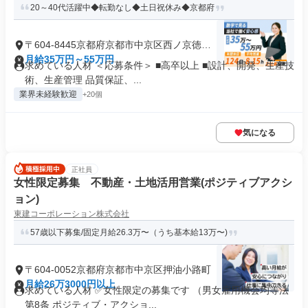
20～40代活躍中◆転勤なし◆土日祝休み◆京都府
〒604-8445京都府京都市中京区西ノ京徳大
寺町
月給35万円～55万円
求めている人材 ＜応募条件＞ ■高卒以上 ■設計、開発、生産技
術、生産管理 品質保証、...
業界未経験歓迎
+20個
気になる
正社員
女性限定募集 不動産・土地活用営業(ポジティブアクシ
ョン)
東建コーポレーション株式会社
57歳以下募集/固定月給26.3万〜（うち基本給13万〜)
〒604-0052京都府京都市中京区押油小路町
月給26万3000円以上
求めている人材 ✅女性限定の募集です （男女雇用機会均等法
第8条 ポジティブ・アクショ...