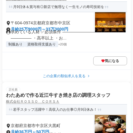
月9日休＆賞与有◎新店で無理なく一生モノの寿司技術を
〒604-0974京都府京都市中京区
月給25万9000円～33万3000円
求めている人材 ✅必須条件 ―――――――――――――――
――――― ・高卒以上 ・お...
制服あり
資格取得支援あり
+20個
気になる
この企業の類似求人を見る
正社員
わたあめで作る近江牛すき焼き店の調理スタッフ
株式会社ＲＯＳＳＯ ＣＯＲＳＡ
若手スタッフ活躍中！高収入のお仕事◎月9日休み！
京都府京都市中京区大黒町
月給36万円～50万円