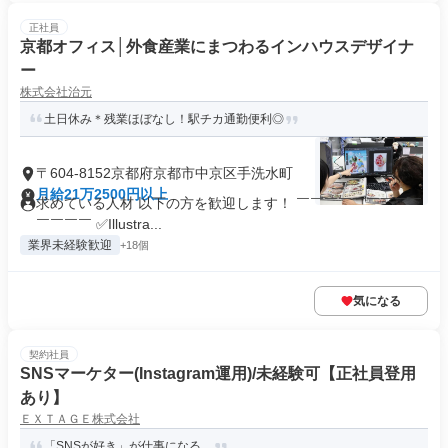
正社員
京都オフィス│外食産業にまつわるインハウスデザイナ
ー
株式会社治元
土日休み＊残業ほぼなし！駅チカ通勤便利◎
〒604-8152京都府京都市中京区手洗水町
月給21万2500円以上
求めている人材 以下の方を歓迎します！ ￣￣￣￣￣￣￣￣￣
￣￣￣￣ ✅Illustra...
業界未経験歓迎
+18個
気になる
契約社員
SNSマーケター(Instagram運用)/未経験可【正社員登用
あり】
ＥＸＴＡＧＥ株式会社
「SNSが好き」が仕事になる。