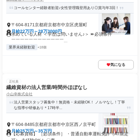
コールセンター経験者歓迎♪女性管理職登用あり◎賞与年3回！
〒604-8171京都府京都市中京区虎屋町
月給22万円～28万3000円
求めている人材 ＜学歴は問いません♪＞ ⏩必須条件 ￣￣￣￣
￣￣￣￣￣￣￣￣￣￣￣￣...
業界未経験歓迎
+18個
気になる
正社員
繊維資材の法人営業/時間外ほぼなし
小山幸株式会社
法人営業スタッフ募集中！無資格・未経験OK！ ノルマなし！丁寧
な指導や研修あり＊17時半...
〒604-8485京都府京都市中京区西ノ京平町
月給25万円～35万円
【応募資格】 ［必須条件］ ・普通自動車運転免許（AT限定