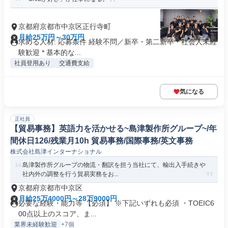
京都府京都市中京区正行寺町
月給25万円～30万円
求める人材: 応募条件 経験不問／新卒・第二新卒・社会人未経
験歓迎 * 基本的な...
社員登用あり
交通費支給
気になる
正社員
【貿易事務】英語力を活かせる~島津製作所グループ~/年
間休日126/残業月10h 貿易事務/国際事務/英文事務
株式会社島津インターナショナル
島津製作所グループの物流・翻訳を担う当社にて、輸出入手続きや
社内外の調整を行う貿易実務をお...
京都府京都市中京区
月給25万4000円～28万9000円
必要な経験・能力等 【必須】 ※下記いずれも必須 ・TOEIC6
00点以上のスコア、ま...
業界未経験歓迎
+7個