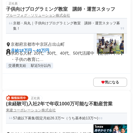
正社員
子供向けプログラミング教室 講師・運営スタッフ
ブルーフォグ・ソリューション株式会社
京都・烏丸｜子供向けプログラミング教室 講師・運営スタッフ募
集！
京都府京都市中京区占出山町
月給18万円～40万円
求める人材: 20代、30代、40代、50代活躍中 【必須スキル】
・子供の教育に...
交通費支給
駅近5分以内
気になる
正社員
(未経験可)入社2年で年収1000万可能な不動産営業
東建コーポレーション株式会社
57歳以下募集/固定月給26.3万〜（うち基本給13万〜)