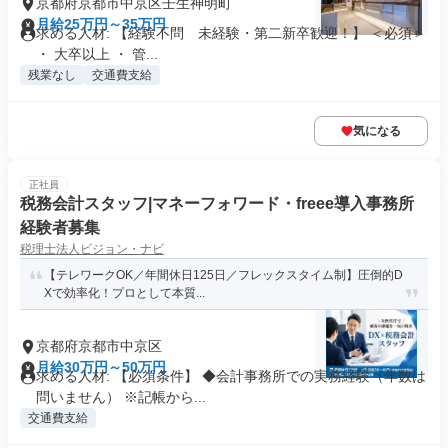
京都府京都市中京区壬生神明町
月給25万円～35万円
求める人材: 【経験不問 未経験・第二新卒歓迎！】 ＜必須＞
・ 大卒以上 ・ 管...
残業なし
交通費支給
気になる
正社員
税務会計スタッフ|マネーフォワード・freee導入事務所
経験者募集
税理士法人ビジョン・ナビ
【テレワークOK／年間休日125日／フレックスタイム制】圧倒的D
Xで効率化！プロとして本質...
京都府京都市中京区
月給30万円～50万円
求める人材: 【必須条件】 ◆会計事務所での実務経験（年数は
問いません） ※記帳から...
交通費支給