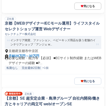
気になる
正社員
京都【WEBデザイナー/ECモール運用】ライフスタイル
セレクトショップ運営 Webデザイナー
セレクチュアー株式会社
インテリア雑貨、ファッション、ベビーキッズ用品を扱う老舗のイ
ンテリアショップ「アンジェ w...
京都府京都市中京区
月給28万円～30万円
必要な経験・能力等 【必須】 ■ECサイト制作経験 またはWEB
デザイナーの経験 ■P...
転勤なし
完全週休2日制
+1個
気になる
正社員
【京都】SE 超安定企業・島津グループ 自社内開発/働き
方とキャリアの両立可 web/オープンSE