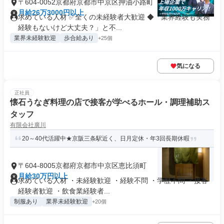
〒604-0052京都府京都市中京区押油小路町
月給26万3000円以上
求めている人材 ✅全くの未経験者大歓迎 ◆「業界経験も実務
経験もないけど大丈夫？」と不...
業界未経験歓迎
歩合給あり
+25個
気になる
正社員
懐石うなぎ料理の店で接客が学べるホール・調理補助ス
タッフ
有限会社廣川
20～40代活躍中★京阪三条駅近く、日月定休・年3回長期休暇
〒604-8005京都府京都市中京区恵比須町
月給30万円以上
求めている人材 ・未経験歓迎 ・経験不問 ・学歴不問 ・接客
経験者歓迎 ・飲食業経験者...
制服あり
業界未経験歓迎
+20個