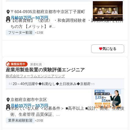
〒604-0935京都府京都市中京区丁子屋町
月給35万円～50万円
【応募資格】 《必須》 ・和食調理経験者 ・調理師免許をお持
ちの方 【メリット】 #...
フリーター歓迎
+13個
気になる
派遣社員
産業用製造装置の実験評価エンジニア
株式会社フォーラムエンジニアリング
20～40代活躍中◆転勤なし◆土日祝休み◆京都府
京都府京都市中京区
月給35万円～55万円
求めている人材 ＜応募条件＞ ■高卒以上 ■設計、開発、生産技
術、生産管理 品質保証、...
業界未経験歓迎
+20個