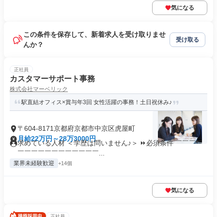
気になる
この条件を保存して、新着求人を受け取りませ
受け取る
んか？
正社員
カスタマーサポート事務
株式会社マーベリック
駅直結オフィス×賞与年3回 女性活躍の事務！土日祝休み♪
〒604-8171京都府京都市中京区虎屋町
月給22万円～28万3000円
求めている人材 ＜学歴は問いません♪＞ ⏩必須条件 ￣￣￣￣
￣￣￣￣￣￣￣￣￣￣￣￣...
業界未経験歓迎
+14個
気になる
正社員