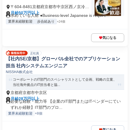
〒604-8481京都府京都市中京区西ノ京冷泉
町
月給50万円以上
求めている人材 ●Business-level Japanese is require...
業界未経験歓迎
歩合給あり
+24個
気になる
正社員
【社内SE/京都】グローバル全社でのアプリケーション
担当 社内システムエンジニア
NISSHA株式会社
コーポレートのIT部門のスペシャリストとして企画、戦略の立案、
当社海外拠点のIT担当者と協...
京都府京都市中京区
月給28万円以上
必要な経験・能力等 【企業のIT部門またはITベンダーにてい
ずれか経験】IT部門のプロ...
業界未経験歓迎
+8個
気になる