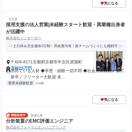
気になる
正社員
採用支援の法人営業|未経験スタート歓迎・異業種出身者
が活躍中
株式会社インオーダー
土日休み完全週休2日制・昇給賞与有！新チームづくりにも挑戦可
〒604-8171京都府京都市中京区虎屋町
月給25万円
求めている人材 ◆学歴・経験一切不問 ◆社会人未経験／第二
新卒／フリーター大歓迎 未...
業界未経験歓迎
+24個
気になる
派遣社員
分析装置のEMC評価エンジニア
株式会社フォーラムエンジニアリング