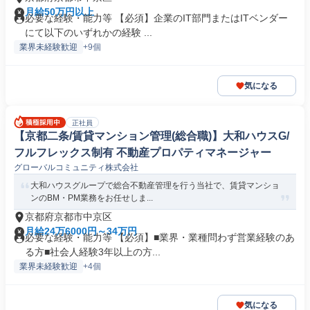
月給50万円以上
必要な経験・能力等 【必須】企業のIT部門またはITベンダー
にて以下のいずれかの経験 ...
業界未経験歓迎
+9個
気になる
正社員
【京都二条/賃貸マンション管理(総合職)】大和ハウスG/
フルフレックス制有 不動産プロパティマネージャー
グローバルコミュニティ株式会社
大和ハウスグループで総合不動産管理を行う当社で、賃貸マンショ
ンのBM・PM業務をお任せしま...
京都府京都市中京区
月給24万6000円～34万円
必要な経験・能力等 【必須】■業界・業種問わず営業経験のあ
る方■社会人経験3年以上の方...
業界未経験歓迎
+4個
気になる