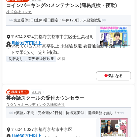
コインパーキングのメンテナンス(簡易点検・夜勤)
株式会社コレカ
完全週休2日(連休)曜日固定／年休120日／未経験歓迎
〒604-8824京都府京都市中京区壬生高樋町
月給32万円以上
求めている人材 高卒以上 未経験歓迎 要普通自動車免許（オー
トマ限定ok） 定年制(満...
制服あり
業界未経験歓迎
+21個
気になる
正社員
英会話スクールの受付カウンセラー
ＮＯＶＡホールディングス株式会社
⭐英語力不問！完全週休2日制｜待遇充実◎｜講師業務は無し！⭐
〒604-8027京都府京都市中京区
月給30万円以上