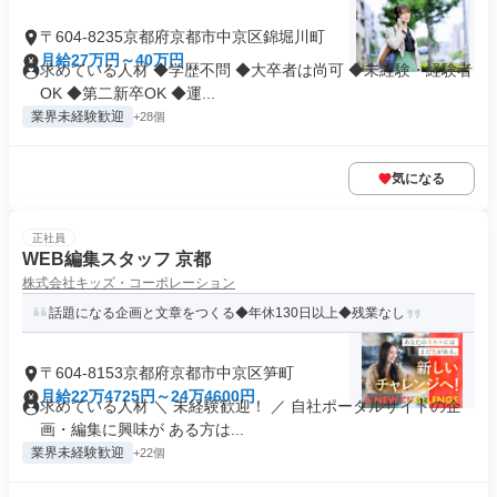
〒604-8235京都府京都市中京区錦堀川町
月給27万円～40万円
求めている人材 ◆学歴不問 ◆大卒者は尚可 ◆未経験・経験者
OK ◆第二新卒OK ◆運...
業界未経験歓迎
+28個
気になる
正社員
WEB編集スタッフ 京都
株式会社キッズ・コーポレーション
話題になる企画と文章をつくる◆年休130日以上◆残業なし
〒604-8153京都府京都市中京区笋町
月給22万4725円～24万4600円
求めている人材 ＼ 未経験歓迎！ ／ 自社ポータルサイトの企
画・編集に興味が ある方は...
業界未経験歓迎
+22個