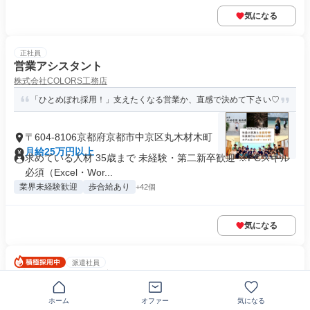
気になる
正社員
営業アシスタント
株式会社COLORS工務店
「ひとめぼれ採用！」支えたくなる営業か、直感で決めて下さい♡
〒604-8106京都府京都市中京区丸木材木町
月給25万円以上
求めている人材 35歳まで 未経験・第二新卒歓迎 ※PCスキル
必須（Excel・Wor...
業界未経験歓迎
歩合給あり
+42個
気になる
派遣社員
プリント基板の生産技術エンジニア
株式会社フォーラムエンジニアリング
ホーム
オファー
気になる
20～40代活躍中◆月給35万円以上◆転勤なし◆京都府