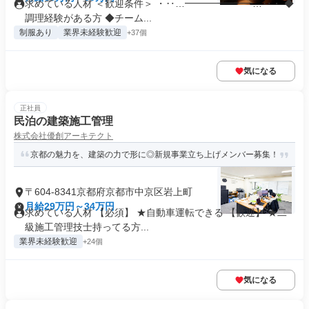
求めている人材 ＜歓迎条件＞ ・‥…━━━━━━━…‥・ ◆
調理経験がある方 ◆チーム...
制服あり
業界未経験歓迎
+37個
気になる
正社員
民泊の建築施工管理
株式会社優創アーキテクト
京都の魅力を、建築の力で形に◎新規事業立ち上げメンバー募集！
〒604-8341京都府京都市中京区岩上町
月給29万円～34万円
求めている人材 【必須】 ★自動車運転できる 【歓迎】 ★二
級施工管理技士持ってる方...
業界未経験歓迎
+24個
気になる