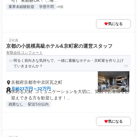
可） 未経験OK！ 〇專...
業界未経験歓迎
学歴不問
+9個
気になる
正社員
京都の小規模高級ホテル&京町家の運営スタッフ
有限会社コンフォート
明るく前向きな気持ちで、一緒に素敵なホテル・京町家を作り上げ
ていきませんか？
京都府京都市中京区瓦之町
月給23万円～32万円
求める人材: コミュニケーションを大切に、笑顔でお客様をお
迎えできる方を歓迎します！...
残業なし
駅近5分以内
気になる