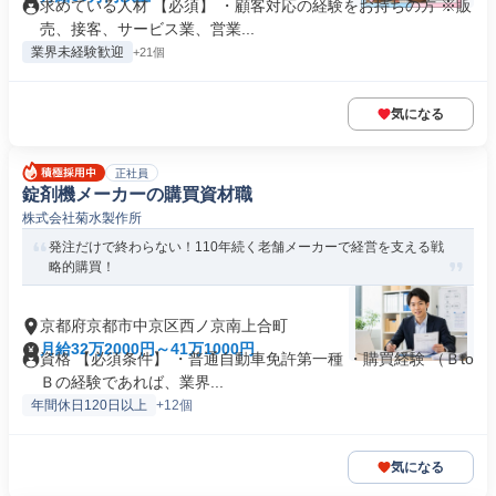
求めている人材 【必須】 ・顧客対応の経験をお持ちの方 ※販
売、接客、サービス業、営業...
業界未経験歓迎
+21個
気になる
正社員
錠剤機メーカーの購買資材職
株式会社菊水製作所
発注だけで終わらない！110年続く老舗メーカーで経営を支える戦
略的購買！
京都府京都市中京区西ノ京南上合町
月給32万2000円～41万1000円
資格 【必須条件】 ・普通自動車免許第一種 ・購買経験 （Ｂto
Ｂの経験であれば、業界...
年間休日120日以上
+12個
気になる