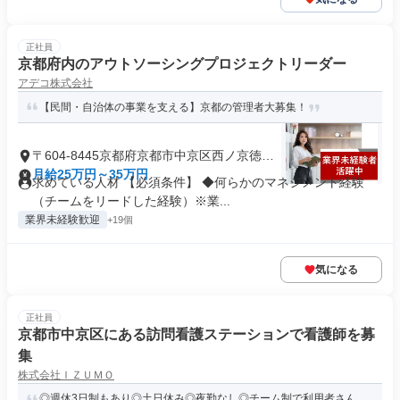
正社員
京都府内のアウトソーシングプロジェクトリーダー
アデコ株式会社
【民間・自治体の事業を支える】京都の管理者大募集！
〒604-8445京都府京都市中京区西ノ京徳大
寺町
月給25万円～35万円
求めている人材 【必須条件】 ◆何らかのマネジメント経験
（チームをリードした経験）※業...
業界未経験歓迎
+19個
気になる
正社員
京都市中京区にある訪問看護ステーションで看護師を募
集
株式会社ＩＺＵＭＯ
◎週休3日制もあり◎土日休み◎夜勤なし◎チーム制で利用者さん