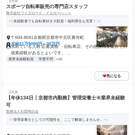
正社員
スポーツ自転車販売の専門店スタッフ
株式会社ワイズロード・イエローハット
未経験者でも自転車好き大歓迎！福利厚生も充実！
〒604-8041京都府京都市中京区裏寺町
月給21万8000円～30万円
求めている人材 応募資格 ・自転車店、その他自転車業界での
就業経験があるとよいです。 ...
業界未経験歓迎
学歴不問
+9個
気になる
正社員
【年休134日┃京都市内勤務】管理栄養士※業界未経験
可
医療法人社団翔志会
管理栄養士としての可能性を、ここで解放しませんか。