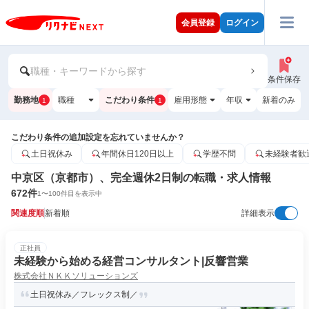
会員登録
ログイン
職種・キーワードから探す
条件保存
勤務地
職種
こだわり条件
雇用形態
年収
新着のみ
1
1
こだわり条件の追加設定を忘れていませんか？
土日祝休み
年間休日120日以上
学歴不問
未経験者歓
中京区（京都市）、完全週休2日制の転職・求人情報
672
件
1
〜
100
件目を表示中
関連度順
新着順
詳細表示
正社員
未経験から始める経営コンサルタント|反響営業
株式会社ＮＫＫソリューションズ
土日祝休み／フレックス制／