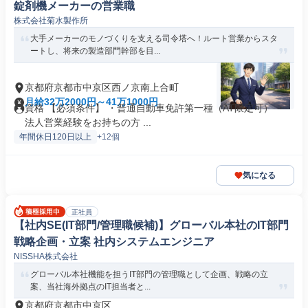
錠剤機メーカーの営業職
株式会社菊水製作所
大手メーカーのモノづくりを支える司令塔へ！ルート営業からスタ
ートし、将来の製造部門幹部を目...
京都府京都市中京区西ノ京南上合町
月給32万2000円～41万1000円
資格 【必須条件】 ・普通自動車免許第一種（AT限定可） ・
法人営業経験をお持ちの方 ...
年間休日120日以上
+12個
気になる
正社員
【社内SE(IT部門/管理職候補)】グローバル本社のIT部門
戦略企画・立案 社内システムエンジニア
NISSHA株式会社
グローバル本社機能を担うIT部門の管理職として企画、戦略の立
案、当社海外拠点のIT担当者と...
京都府京都市中京区