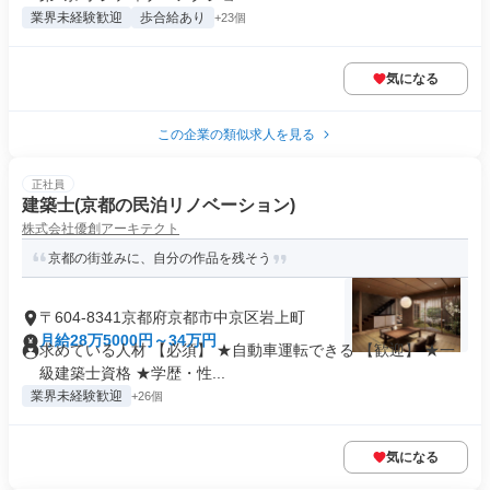
業界未経験歓迎
歩合給あり
+23個
気になる
この企業の類似求人を見る
正社員
建築士(京都の民泊リノベーション)
株式会社優創アーキテクト
京都の街並みに、自分の作品を残そう
〒604-8341京都府京都市中京区岩上町
月給28万5000円～34万円
求めている人材 【必須】 ★自動車運転できる 【歓迎】 ★一
級建築士資格 ★学歴・性...
業界未経験歓迎
+26個
気になる