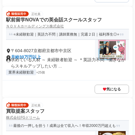
正社員
駅前留学NOVAでの英会話スクールスタッフ
ＮＯＶＡホールディングス株式会社
⭐未経験歓迎｜英語力不問｜講師業務無｜完週２日｜福利厚生◎⭐
〒604-8027京都府京都市中京区
月給30万円以上
求めている人材 ～ 未経験者歓迎 ～ ＊英語力不問 └働きなが
らスキルアップしたい方 ...
業界未経験歓迎
+25個
気になる
正社員
買取提案スタッフ
株式会社FGドリーム
最後の一押しを担う！成果は全て収入へ！年収2000万円超えも