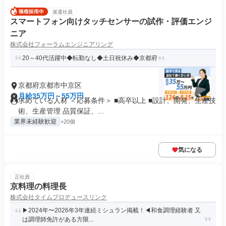
派遣社員
スマートフォン向けタッチセンサーの試作・評価エンジ
ニア
株式会社フォーラムエンジニアリング
20～40代活躍中◆転勤なし◆土日祝休み◆京都府
京都府京都市中京区
月給35万円～55万円
求めている人材 ＜応募条件＞ ■高卒以上 ■設計、開発、生産技
術、生産管理 品質保証、...
業界未経験歓迎
+20個
気になる
正社員
京料理の料理長
株式会社タイムプロデュースリンク
▶2024年〜2026年3年連続ミシュラン掲載！◀和食調理経験者 又
は調理師免許がある方限...