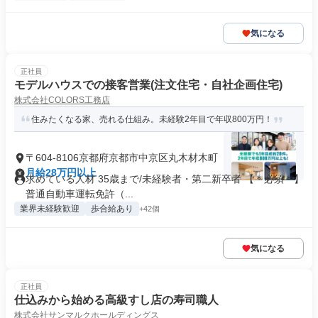
気になる
正社員
モデルハウスでの接客営業(注文住宅・自社企画住宅)
株式会社COLORS工務店
住みたくなる家、売れる仕組み。未経験2年目で年収800万円！
〒604-8106京都府京都市中京区丸木材木町
月給28万円以上
求めている人材 35歳まで/未経験者・第二新卒者 【＊必須＊】
普通自動車運転免許（...
業界未経験歓迎
歩合給あり
+42個
気になる
正社員
仕込みから始める高級すし店の寿司職人
株式会社サンマルクホールディングス