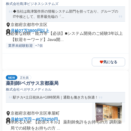
株式会社島津ビジネスシステムズ
◆当社は島津製作所の情報システム部門を担っており、グループの
IT中核として、世界最先端の「...
京都府京都市中京区
月給27万3800円以上
必要な経験・能力等 【必須】■システム開発のご経験3年以上
【歓迎キーワード】Java開...
業界未経験歓迎
+7個
気になる
NEW
正社員
薬剤師/ペガサス京都薬局
株式会社ペガサスメディカル
駅チカ×土日祝休み×18時閉局｜通勤も働き方も快適！
京都府京都市中京区車屋町
月給30万円～40万6250円
求める人材: 【必須スキル】 薬剤師免許をお持ちの方 調剤薬
局での経験をお持ちの方 ...