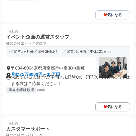
気になる
正社員
イベント企画の運営スタッフ
株式会社エピックグロウ
賞与5ヶ月分／海外研修あり！／残業月5H内／年休121日
〒604-8004京都府京都市中京区中島町
月給25万8000円～35万円
求めている人材 学歴不問／未経験OK 【下記いずれかに当ては
まる⽅はご応募ください！...
業界未経験歓迎
+48個
気になる
正社員
カスタマーサポート
株式会社マーベリック