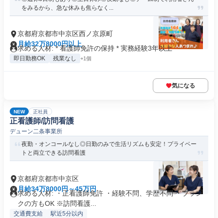
をみるから、急な休みも焦らなく...
京都府京都市中京区西ノ京原町
月給32万8000円以上
求める人材: * 看護師免許の保持 * 実務経験3年以上
即日勤務OK
残業なし
+1個
気になる
NEW
正社員
正看護師/訪問看護
デューン二条事業所
夜勤・オンコールなし◎日勤のみで生活リズムも安定！プライベー
トと両立できる訪問看護
京都府京都市中京区
月給34万8000円～45万円
求める人材: ・正看護師免許 ・経験不問、学歴不問 ・ブラン
クの方もOK ※訪問看護...
交通費支給
駅近5分以内