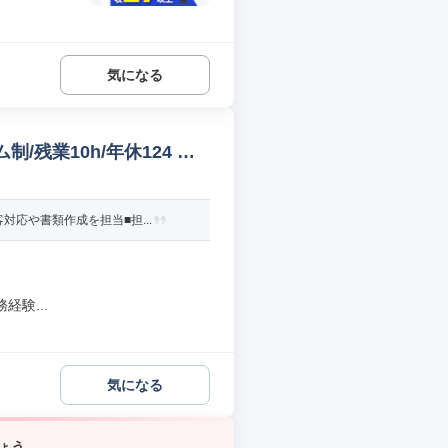
気になる
残業10h/年休124 税
応や書類作成を担当■担...
験...
気になる
ょう