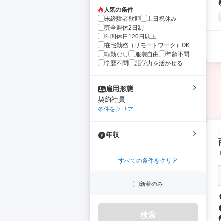
人気の条件
未経験者歓迎
土日祝休み
完全週休2日制
年間休日120日以上
在宅勤務（リモートワーク）OK
転勤なし
服装自由
年齢不問
学歴不問
語学力を活かせる
雇用形態
契約社員
条件をクリア
年収
すべての条件をクリア
新着のみ
検索