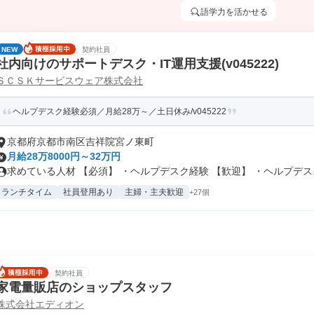
語学力を活かせる
NEW
契約社員
社内向けのサポートデスク・IT運用支援(v045222)
ＳＣＳＫサービスウェア株式会社
ヘルプデスク経験必須／月給28万～／土日休み/v045222
京都府京都市南区吉祥院宮ノ東町
月給28万8000円～32万円
求めている人材 【必須】 ・ヘルプデスク経験 【歓迎】 ・ヘルプデス..
ランチタイム
社員登用あり
主婦・主夫歓迎
+27個
契約社員
家電量販店のショップスタッフ
株式会社エディオン