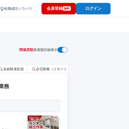
会員登録
ログイン
転職成功ノウハウ
無料
関連度順
新着順
詳細表示
未経験者歓迎
在宅勤務（リモートワーク）OK
家賃補助・住宅手当
業務