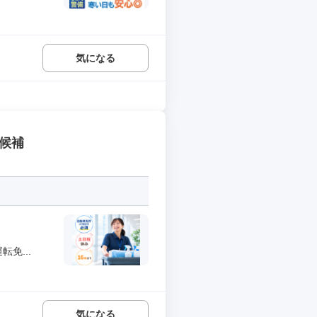
気になる
者候補
免...
気になる