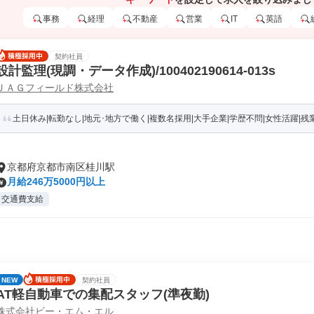
事務
経理
不動産
営業
IT
英語
契約社員
設計監理(現調・データ作成)/100402190614-013s
ＪＡＧフィールド株式会社
土日休み|転勤なし|地元･地方で働く|複数名採用|大手企業|学歴不問|女性活躍|残
京都府京都市南区桂川駅
月給246万5000円以上
交通費支給
NEW
契約社員
AT軽自動車での集配スタッフ(準夜勤)
株式会社ビー・エム・エル