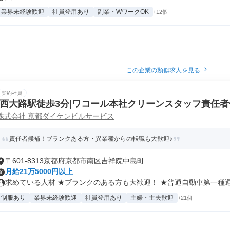
業界未経験歓迎
社員登用あり
副業・WワークOK
+12個
この企業の類似求人を見る
契約社員
|西大路駅徒歩3分|ワコール本社クリーンスタッフ責任
株式会社 京都ダイケンビルサービス
責任者候補！ブランクある方・異業種からの転職も大歓迎♪
〒601-8313京都府京都市南区吉祥院中島町
月給21万5000円以上
求めている人材 ★ブランクのある方も大歓迎！ ★普通自動車第一種運転
制服あり
業界未経験歓迎
社員登用あり
主婦・主夫歓迎
+21個