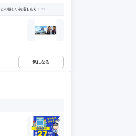
などの嬉しい待遇もあり！
気になる
.