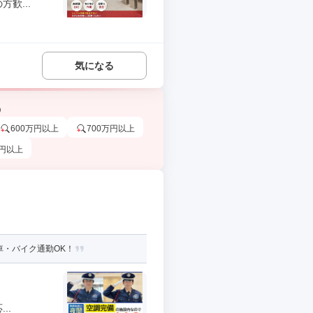
歓...
気になる
う
600万円以上
700万円以上
万円以上
車・バイク通勤OK！
..