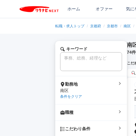
ホーム
オファー
気に
転職・求人トップ
/
京都府
/
京都市
/
南区
/
南
キーワード
74
件
こだ
勤務地
南区
条件をクリア
職種
こだわり条件