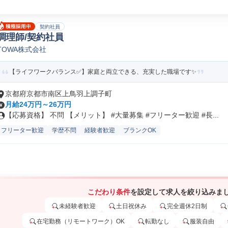
契約社員
調理師/契約社員
TOWA株式会社
【ライフワークバランス✅️】家庭と両立できる、充実した職場です✨
京都府京都市南区上鳥羽上調子町
月給24万円～26万円
【応募資格】 不問 【メリット】 #大量募集 #フリーター歓迎 #長...
フリーター歓迎
学歴不問
経験者歓迎
ブランクOK
こだわり条件
を設定して求人を絞り込みま
未経験者歓迎
土日祝休み
完全週休2日制
在宅勤務（リモートワーク）OK
転勤なし
服装自由