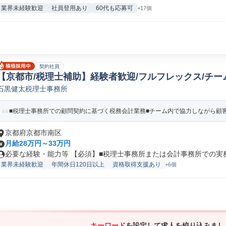
業界未経験歓迎
社員登用あり
60代も応募可
+17個
契約社員
【京都市/税理士補助】経験者歓迎/フルフレックス/チーム制/
石黒健太税理士事務所
理士
■税理士事務所での顧問契約に基づく税務会計業務■チーム内で協力しながら顧客対
京都府京都市南区
月給28万円～33万円
必要な経験・能力等 【必須】■税理士事務所または会計事務所での実務経
業界未経験歓迎
年間休日120日以上
資格取得支援あり
+6個
キーワード
を設定して求人を絞り込みまし