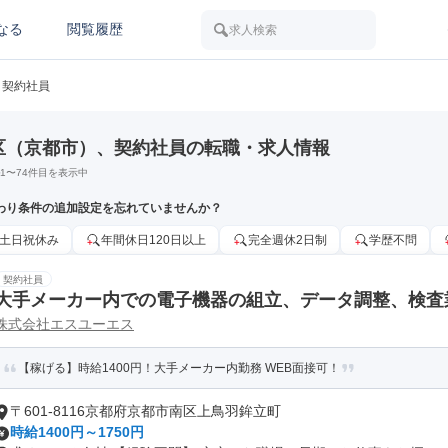
なる
閲覧履歴
求人検索
契約社員
区（京都市）、契約社員の転職・求人情報
1
〜
74
件目を表示中
わり条件の追加設定を忘れていませんか？
土日祝休み
年間休日120日以上
完全週休2日制
学歴不問
契約社員
大手メーカー内での電子機器の組立、データ調整、検査
株式会社エスユーエス
【稼げる】時給1400円！大手メーカー内勤務 WEB面接可！
〒601-8116京都府京都市南区上鳥羽鉾立町
時給1400円～1750円