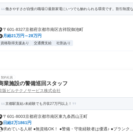
働きやすさが自慢の職場◎最新家電にいつでも触れられる環境です。割引制度
〒601-8327京都府京都市南区吉祥院御池町
月給21万円～28万円
資格取得支援あり
交通費支給
社割あり
契約社員
商業施設の警備巡回スタッフ
京阪ビルテクノサービス株式会社
京都駅直結♪未経験でも月収27万円以上！
〒601-8003京都府京都市南区東九条西山王町
日給2万1861円
求めている人材 ●無資格OK！ ●警備・守衛経験者は優遇♪ ●ブランク..