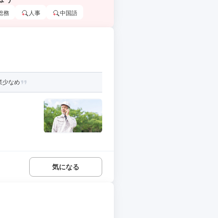
総務
人事
中国語
業少なめ
気になる