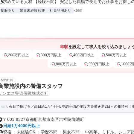
求めている人材 【経験不問】 安定した職場で長期でお仕事をお探しの方
制服あり
業界未経験歓迎
社員登用あり
+26個
年収
を設定して求人を絞り込みましょ
200万円以上
300万円以上
400万円以上
500万円以上
800万円以上
900万円以上
1000
契約社員
商業施設内の警備スタッフ
サンエス警備保障株式会社
＼夜勤で稼げる／高日給1万4千円♪空調完備の施設内警備★週2日～の相談可！
〒601-8327京都府京都市南区吉祥院御池町
日給1万4000円以上
資格 ・未経験OK ・学歴不問 ・男女不問 ・中高年、ミドル、シニア応.