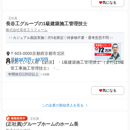
気になる
正社員
長谷工グループの1級建築施工管理技士
株式会社長谷工リフォーム
カジュアル面談実施◇月5名限定◇持参物不要・選考意思不問
〒603-0000京都府京都市北区
月給30万円～60万円
求めている人材 【必須】 ・1級建築施工管理技士 （または1級
管工事施工管理技士） ・...
年間休日120日以上
+18個
気になる
この企業の類似求人を見る
正社員
(正社員)グループホームのホーム長