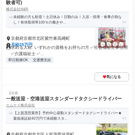
験者可)
株式会社N&R
未経験の方も歓迎！土日休み！日勤のみ！入浴・排泄・食事介助な
し！有休取得率100％の働きや...
京都府京都市北区紫竹東高縄町
月給25万円
求める人材: いずれかの資格をお持ちの方 ✅️社会福祉主事任用
✅️介護福祉士 ✅️...
即日勤務OK
交通費支給
気になる
正社員
一般送迎・空港送迎スタンダードタクシードライバー
エムケイ株式会社
【上賀茂営業所】予約中心昼勤スタンダードタクシードライバー★
最低保証給40万円で未経験スタ...
京都府京都市北区上賀茂西河原町