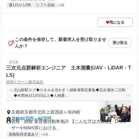
週1日からOK
シフト自由
+1個
気になる
この条件を保存して、新着求人を受け取りませ
受け取る
んか？
正社員
三次元点群解析エンジニア 土木測量(UAV・LiDAR・T
LS)
扶和ドローン株式会社
北山駅駅スグ◆スキルを活かす！経験者限定募集◆完全週休二日制
◆年間休日120日以上◆人物重...
京都府京都市北区上賀茂岩ヶ垣内町
月給30万円～50万円
資格・経験 要普通自動車免許 【こんな方は大歓迎】 UAVレー
ザーやMMS等における...
資格取得支援あり
+4個