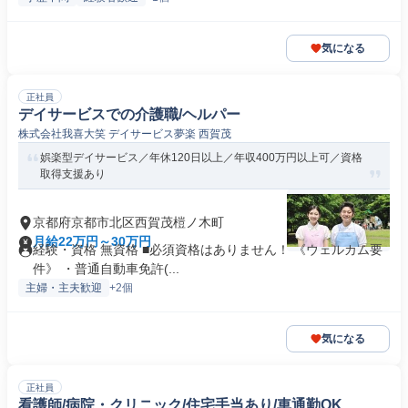
気になる
正社員
デイサービスでの介護職/ヘルパー
株式会社我喜大笑 デイサービス夢楽 西賀茂
娯楽型デイサービス／年休120日以上／年収400万円以上可／資格
取得支援あり
京都府京都市北区西賀茂榿ノ木町
月給22万円～30万円
経験・資格 無資格 ■必須資格はありません！ 《ウェルカム要
件》 ・普通自動車免許(...
主婦・主夫歓迎
+2個
気になる
正社員
看護師/病院・クリニック/住宅手当あり/車通勤OK