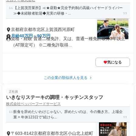
エムケイ株式会社
【上賀茂営業所】≪★昼勤★完全予約制の高級ハイヤードライバー
≫◆未経験者歓迎◆充実の研修・...
京都府京都市北区上賀茂西河原町
月給40万円～90万円
資格・経験 普通二種免許、又は、普通一種免許取得3年以上
（AT限定可） ※二種免許取得...
気になる
この企業の類似求人を見る
正社員
いきなりステーキの調理・キッチンスタッフ
株式会社ペッパーフードサービス
飲食を辞めたいわけじゃない。辞めたいのは、今の働き方。上場企
業 × 年休123日で“続けら...
〒603-8142京都府京都市北区小山北上総町