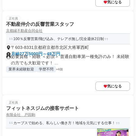
気になる
正社員
不動産仲介の反響営業スタッフ
京都縁不動産合同会社
100％反響営業/飛び込み、テレアポ無し/完全週休2日制
〒603-8331京都府京都市北区大将軍西町
月給27万5000円～49万円
必要資格・経験 ＜必須＞ 普通自動車第一種免許のみ！ 未経験
の方でも大歓迎です！ ...
業界未経験歓迎
学歴不問
+4個
気になる
正社員
フィットネスジムの接客サポート
有限会社 戸田駒
カーブスで始める、私らしい働き方！地域を元気にする仕事！