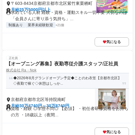
〒603-8434京都府京都市北区紫竹東栗栖町
月給25万5000円以上
求めている人材 経験・資格・運動スキル一切不要 大切なのは
「会員さんに寄り添う気持ち」...
制服あり
業界未経験歓迎
+21個
気になる
正社員
【オープニング募集】夜勤専従介護スタッフ/正社員
株式会社 Ra・Nok
◆2026年8月グランドオープン予定◆ことのわ衣笠【京都市北区】
◇夜勤で稼ぐ◇休憩はしっか...
京都府京都市北区等持院南町
月給30万4740円～30万8740円
資格・経験 ◎学歴不問◎ 【必須】 ・初任者研修資格をお持ち
の方 ・18歳以上（夜間...
気になる