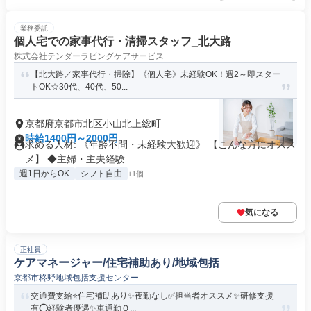
業務委託
個人宅での家事代行・清掃スタッフ_北大路
株式会社テンダーラビングケアサービス
【北大路／家事代行・掃除】《個人宅》未経験OK！週2～即スター
トOK☆30代、40代、50...
京都府京都市北区小山北上総町
時給1400円～2000円
求める人材: 《年齢不問・未経験大歓迎》 【こんな方にオスス
メ】 ◆主婦・主夫経験...
週1日からOK
シフト自由
+1個
気になる
正社員
ケアマネージャー/住宅補助あり/地域包括
京都市柊野地域包括支援センター
交通費支給⭐️住宅補助あり✨夜勤なし✅️担当者オススメ✨研修支援
有⭕️経験者優遇✨車通勤Ｏ...