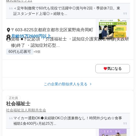
株式会社ケア21
＜定年制撤廃で60代も現役で活躍中◎賞与年2回・季節休7日。東
証スタンダード上場◎＞経験を...
〒603-8225京都府京都市北区紫野南舟岡町
月給35万2600円以上
資格 ■下記必須 ・介護福祉士 ・認知症介護実践者研修(実践研
修)終了 ・認知症対応型...
60代も応募可
+9個
気になる
この企業の類似求人を見る
正社員
社会福祉士
社会福祉法人和順共生会
マイカー通勤OK◆未経験OK◎介護兼務なし！時間外少なめ☆食事
補助1食400円♪月給25万...