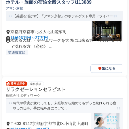
ホテル・旅館の宿泊全般スタッフ/113089
アマン京都
【英語を活かす】『アマン京都』のホテルゲスト専用ドライバー
京都府京都市北区大北山鷲峯町
月給26万円～27万円
求める人材: ・チームワークを大切に出来る方 ・ホスピタリテ
ィ溢れる方 《必須》 ...
交通費支給
気になる
業務委託
リラクゼーションセラピスト
株式会社ボディワーク
時代や環境が変わっても、未経験から始めてもずっと続けられる癒
やしの仕事。手に職を身につけて...
〒603-8142京都府京都市北区小山北上総町