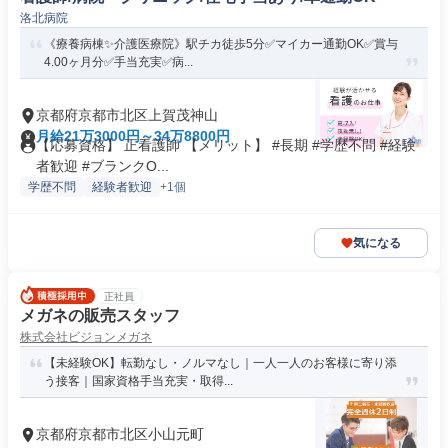
洛北病院
《療養病棟✨介護医療院》駅チカ徒歩5分✅マイカー通勤OK✅賞与
4.00ヶ月分✅手当充実✅病...
京都府京都市北区上賀茂神山
月給21万3000円～34万8800円
【応募資格】 正看護師 【メリット】 #長期 #学歴不問 #経験
者歓迎 #ブランクO...
学歴不問
経験者歓迎
+1個
気になる
正社員
メガネの販売スタッフ
株式会社ビジョンメガネ
【未経験OK】転勤なし・ノルマなし｜一人一人のお客様に寄り添
う接客｜国家資格手当充実・取得...
京都府京都市北区小山元町