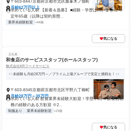
〒603-8447京都府京都市北区鷹峯木ノ畑町
月給62万円以上
求めている人材 【新着＆急募】 ■経験・学歴は問いません ※
定年65歳（以降は契約形態...
業界未経験歓迎
+44個
気になる
正社員
和食店のサービススタッフ(ホールスタッフ)
株式会社KRフードサービス
未経験も月給28万円～／プライム上場グループで安定と挑戦を！
〒603-8345京都府京都市北区平野八丁柳町
月給28万円～35万円
求めている人材 飲食業界未経験大歓迎！学歴不問 ※飲食店勤
務の経験のある方歓迎 ※2...
制服あり
業界未経験歓迎
+23個
気になる