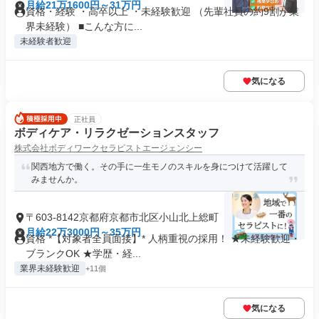
月給21万1600円～31万円
資格・経験 ・高卒以上 ・未経験歓迎 （先輩社員の約9割が業
界未経験） ■こんな方に...
未経験者歓迎
気になる
正社員
ボディケア・リラクゼーションスタッフ
株式会社ボディワークセラピストエージェンシー
関西地方で働く。その手に一生モノのスキルを身につけて活躍して
みませんか。
〒603-8142京都府京都市北区小山北上総町
月給22万3000円～35万円
資格 *【対象者全員面接】* 人柄重視の採用！ ★未経験歓迎・
ブランクOK ★学歴・経...
業界未経験歓迎
+11個
気になる