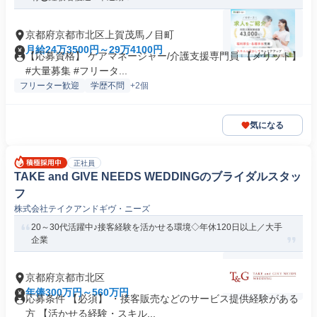
京都府京都市北区上賀茂馬ノ目町
月給24万3500円～29万4100円
【応募資格】 ケアマネージャー/介護支援専門員 【メリット】
#大量募集 #フリータ...
フリーター歓迎
学歴不問
+2個
気になる
正社員
TAKE and GIVE NEEDS WEDDINGのブライダルスタッ
フ
株式会社テイクアンドギヴ・ニーズ
20～30代活躍中♪接客経験を活かせる環境◇年休120日以上／大手
企業
京都府京都市北区
年俸300万円～560万円
応募条件 【必須】 ・接客販売などのサービス提供経験がある
方 【活かせる経験・スキル...