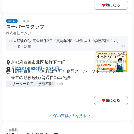
気になる
NEW
正社員
スーパースタッフ
株式会社エムジー
未経験OK／完全週休2日／賞与年2回／社割あり／学歴不問／フリ
ーター活躍
京都府京都市北区紫竹下本町
月給22万8900円～35万円
【応募資格】 《あれば尚可》食品スーパーやドラッグストア
等での勤務経験/普通自動車免許...
フリーター歓迎
学歴不問
+11個
気になる
この企業の類似求人を見る
正社員