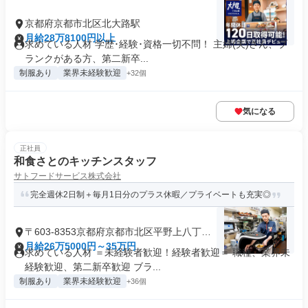
京都府京都市北区北大路駅
月給28万8100円以上
求めている人材 学歴･経験･資格一切不問！ 主婦(夫)さん、ブ
ランクがある方、第二新卒...
制服あり
業界未経験歓迎
+32個
気になる
正社員
和食さとのキッチンスタッフ
サトフードサービス株式会社
完全週休2日制＋毎月1日分のプラス休暇／プライベートも充実◎
〒603-8353京都府京都市北区平野上八丁柳
町
月給26万5000円～35万円
求めている人材 ＝未経験者歓迎！経験者歓迎＝ 職種、業界未
経験歓迎、第二新卒歓迎 ブラ...
制服あり
業界未経験歓迎
+36個