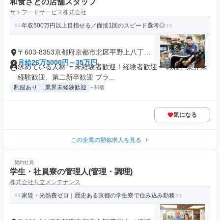
和食さとの店舗スタッフ
サトフードサービス株式会社
年収500万円以上目指せる／面接1回のスピード選考◎
〒603-8353京都府京都市北区平野上八丁柳
町
月給26万5000円～35万円
求めている人材 ＝未経験者歓迎！経験者歓迎＝ 職種、業界未
経験歓迎、第二新卒歓迎 ブラ...
制服あり
業界未経験歓迎
+36個
気になる
この企業の類似求人を見る
契約社員
学生・社員寮の管理人(管理・調理)
株式会社共立メンテナンス
家賃・光熱費ゼロ｜歴史ある京都の学生寮で住み込み勤務