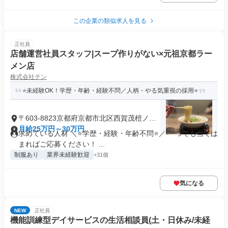
この企業の類似求人を見る
正社員
店舗運営社員スタッフ|スープ作りがない×元祖京都ラー
メン店
株式会社テン
⭐未経験OK！学歴・年齢・経験不問／人柄・やる気重視の採用⭐
〒603-8823京都府京都市北区西賀茂榿ノ木
町
月給25万円～30万円
求めている人材 ＼⭐学歴・経験・年齢不問⭐／ 一つでも当ては
まればご応募ください！ ...
制服あり
業界未経験歓迎
+31個
気になる
NEW
正社員
機能訓練型デイサービスの生活相談員(土・日休み/未経