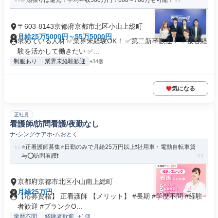
✅頑張りは還元！平均年収500万円！600～700万も可能！
〒603-8143京都府京都市北区小山上総町
月給25万5000円～55万5000円
求めている人材 ✅業界未経験OK！ ✅第二新卒歓迎！ ✅接客経
験を活かして働きたい ✅...
制服あり
業界未経験歓迎
+34個
気になる
正社員
看護師/訪問看護/夜勤なし
ナ-シングケアホ-ムおとく
⭐正看護師募集⭐日勤のみで月給25万円以上❗️社用車・電動自転車貸
与⭕訪問看護❗️
京都府京都市北区小山南上総町
月給25万円
【応募資格】 正看護師 【メリット】 #長期 #学歴不問 #経験
者歓迎 #ブランクO...
学歴不問
経験者歓迎
+1個