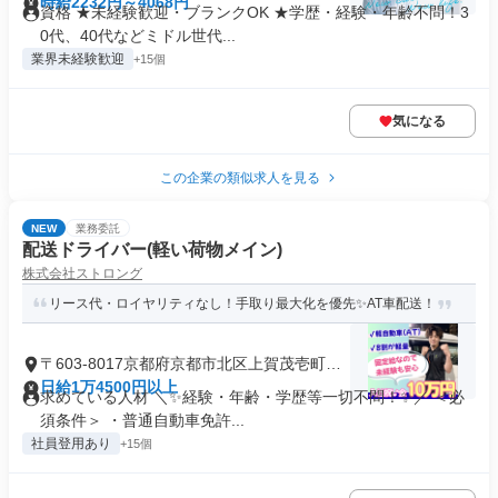
時給2232円～4068円
資格 ★未経験歓迎・ブランクOK ★学歴・経験・年齢不問！3
0代、40代などミドル世代...
業界未経験歓迎
+15個
気になる
この企業の類似求人を見る
NEW
業務委託
配送ドライバー(軽い荷物メイン)
株式会社ストロング
リース代・ロイヤリティなし！手取り最大化を優先✨AT車配送！
〒603-8017京都府京都市北区上賀茂壱町口
町
日給1万4500円以上
求めている人材 ＼✨経験・年齢・学歴等一切不問！✨／ ＜必
須条件＞ ・普通自動車免許...
社員登用あり
+15個