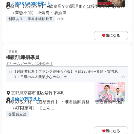
月給28万6000円以上
資格 【必須条件】 ●飲食店での調理または接客経験がある方
（業態不問） ※焼肉・居酒屋...
制服あり
業界未経験歓迎
+21個
気になる
正社員
機能訓練指導員
ドリームガーデンズ株式会社
【経験者歓迎！ブランク復帰も応援】月給29万円〜昇給・賞与あ
り／日勤のみ＆残業少なめ◎／土...
京都府京都市北区紫竹下本町
月給29万円以上
求める人材: 【必須要件】 ・准看護師資格 ・普通自動車免許
（AT限定可） 【こん...
交通費支給
気になる