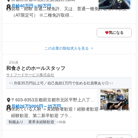
月給40万円～90万円
資格・経験 普通二種免許、又は、普通一種免許取得3年以上
（AT限定可） ※二種免許取得...
気になる
この企業の類似求人を見る
正社員
和食さとのホールスタッフ
サトフードサービス株式会社
月収35万円以上可／自己負担1万円で住める社員寮あり◎
〒603-8353京都府京都市北区平野上八丁柳
町
月給26万5000円～35万円
求めている人材 ＝未経験者歓迎！経験者歓迎＝ 職種、業界未
経験歓迎、第二新卒歓迎 ブラ...
制服あり
業界未経験歓迎
+36個