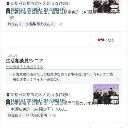
京都府京都市北区大北山原谷乾町
月給25万7089円～29万9026円
必要資格 社会福祉士、普通自動車免許（AT限定可）※経験不
問
制服あり
資格取得支援あり
+9個
気になる
正社員
生活相談員/シニア
社会福祉法人和順共生会
介護業務の兼務なし◎残業少なめ☆食事補助1食400円★シニア雇
用促進求人！マイカー通勤OK...
京都府京都市北区大北山原谷乾町
月給25万7089円～29万9026円
必要資格 社会福祉士・介護支援専門員のいずれか、普通自動
車運転免許（AT限定可）※60...
制服あり
60代も応募可
+9個