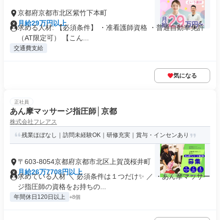
京都府京都市北区紫竹下本町
月給29万円以上
求める人材: 【必須条件】 ・准看護師資格 ・普通自動車免許
（AT限定可） 【こん...
交通費支給
気になる
正社員
あん摩マッサージ指圧師│京都
株式会社フレアス
残業ほぼなし｜訪問未経験OK｜研修充実｜賞与・インセンあり
〒603-8054京都府京都市北区上賀茂桜井町
月給26万7708円以上
求めている人材 ＼ 必須条件は１つだけ✨ ／ ・あん摩マッサー
ジ指圧師の資格をお持ちの...
年間休日120日以上
+8個