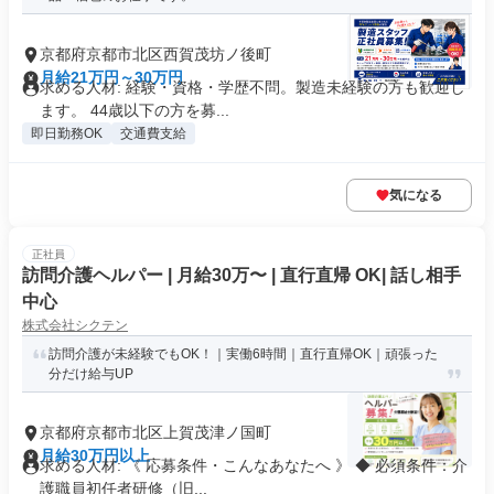
京都府京都市北区西賀茂坊ノ後町
月給21万円～30万円
求める人材: 経験・資格・学歴不問。製造未経験の方も歓迎し
ます。 44歳以下の方を募...
即日勤務OK
交通費支給
気になる
正社員
訪問介護ヘルパー | 月給30万〜 | 直行直帰 OK| 話し相手
中心
株式会社シクテン
訪問介護が未経験でもOK！｜実働6時間｜直行直帰OK｜頑張った
分だけ給与UP
京都府京都市北区上賀茂津ノ国町
月給30万円以上
求める人材: 《 応募条件・こんなあなたへ 》 ◆ 必須条件：介
護職員初任者研修（旧...