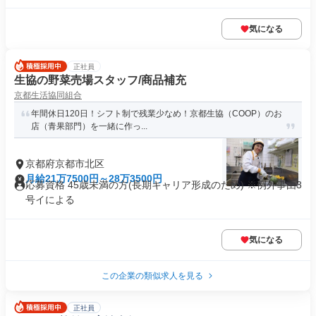
気になる
正社員
生協の野菜売場スタッフ/商品補充
京都生活協同組合
年間休日120日！シフト制で残業少なめ！京都生協（COOP）のお
店（青果部門）を一緒に作っ...
京都府京都市北区
月給21万7500円～28万3500円
応募資格 45歳未満の方(長期キャリア形成のため) ※例外事由3
号イによる
気になる
この企業の類似求人を見る
正社員