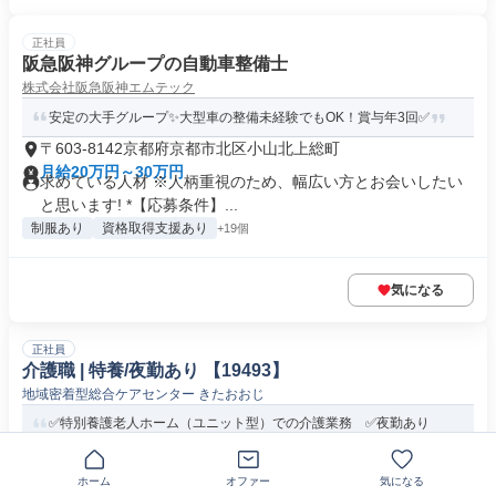
正社員
阪急阪神グループの自動車整備士
株式会社阪急阪神エムテック
安定の大手グループ✨大型車の整備未経験でもOK！賞与年3回✅
〒603-8142京都府京都市北区小山北上総町
月給20万円～30万円
求めている人材 ※人柄重視のため、幅広い方とお会いしたい
と思います! *【応募条件】...
制服あり
資格取得支援あり
+19個
気になる
正社員
介護職 | 特養/夜勤あり 【19493】
地域密着型総合ケアセンター きたおおじ
✅特別養護老人ホーム（ユニット型）での介護業務 ✅夜勤あり
✅年間休日110日 ✅車通勤可...
ホーム
オファー
気になる