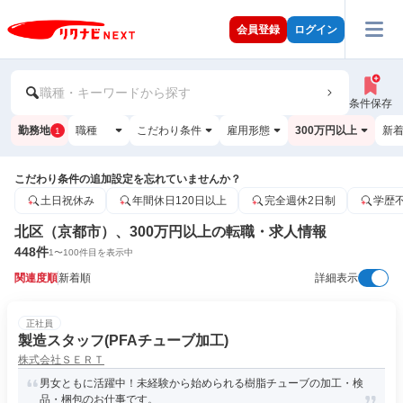
会員登録
ログイン
職種・キーワードから探す
条件保存
勤務地
職種
こだわり条件
雇用形態
300万円以上
新
1
こだわり条件の追加設定を忘れていませんか？
土日祝休み
年間休日120日以上
完全週休2日制
学歴
北区（京都市）、300万円以上の転職・求人情報
448
件
1
〜
100
件目を表示中
関連度順
新着順
詳細表示
正社員
製造スタッフ(PFAチューブ加工)
株式会社ＳＥＲＴ
男女ともに活躍中！未経験から始められる樹脂チューブの加工・検
品・梱包のお仕事です。