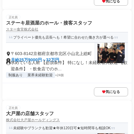
気になる
正社員
ステーキ居酒屋のホール・接客スタッフ
スター食堂株式会社
プライベート優先も店長へも！希望に合わせた働き方が選べる
〒603-8142京都府京都市北区小山北上総町
月給25万9000円～32万円
求めている人材 【必須条件】 特になし！未経験者大歓迎 【歓
迎条件】 ・飲食店でのホ...
制服あり
業界未経験歓迎
+24個
気になる
正社員
大戸屋の店舗スタッフ
株式会社大戸屋ホールディングス
未経験やブランクも歓迎★年休120日可★短時間等も相談OK