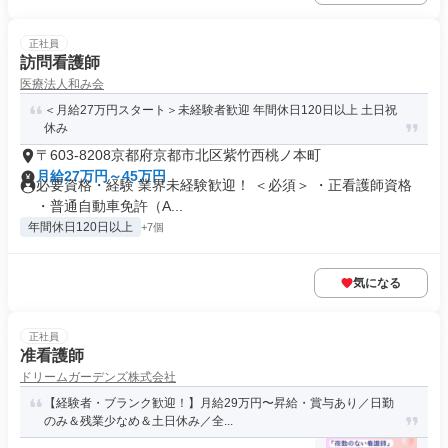
正社員
訪問看護師
医療法人和み会
＜月給27万円スタート＞未経験者歓迎 年間休日120日以上 土日祝
休み
〒603-8208京都府京都市北区紫竹西桃ノ本町
月給27万円～45万円
必要資格・経験 業界未経験歓迎！ ＜必須＞ ・正看護師資格
・普通自動車免許（A...
年間休日120日以上
+7個
気になる
正社員
准看護師
ドリームガーデンズ株式会社
【経験者・ブランク歓迎！】月給29万円〜昇給・賞与あり／日勤
のみ＆残業少なめ＆土日休み／全...