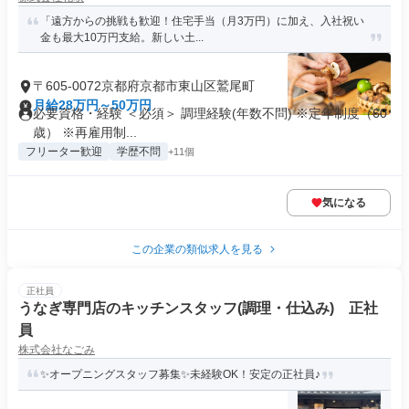
「遠方からの挑戦も歓迎！住宅手当（月3万円）に加え、入社祝い
金も最大10万円支給。新しい土...
〒605-0072京都府京都市東山区鷲尾町
月給28万円～50万円
必要資格・経験 ＜必須＞ 調理経験(年数不問) ※定年制度（60
歳） ※再雇用制...
フリーター歓迎
学歴不問
+11個
気になる
この企業の類似求人を見る
正社員
うなぎ専門店のキッチンスタッフ(調理・仕込み) 正社
員
株式会社なごみ
✨オープニングスタッフ募集✨未経験OK！安定の正社員♪