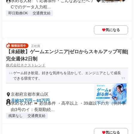
求める人材: 《 応募条件・こんなあなたへ 》 ◆ 必須条件：P
Cでのデータ入力程...
即日勤務OK
交通費支給
気になる
正社員
【未経験】ゲームエンジニア|ゼロからスキルアップ可能|
完全週休2日制
株式会社ネクストレンド
ゲーム好き歓迎。好きな気持ちを活かして、エンジニアとして成長
できる環境です。
京都府京都市東山区
月給30万円～60万円
求める人材: ⏩ 必須条件 ・高卒以上 ・39歳以下の方（例外事
由3号のイ：長期勤続...
残業なし
交通費支給
気になる