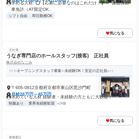
月給41万800円～74万1000円
求める人材: ⭕️【応募に必要なのはこれだけ！】 ✅ 普通自動
車免許（AT限定OK...
シフト自由
即日勤務OK
気になる
正社員
うなぎ専門店のホールスタッフ(接客) 正社員
株式会社なごみ
✨オープニングスタッフ募集✨未経験OK！安定の正社員♪
〒605-0812京都府京都市東山区毘沙門町
月給26万円～45万円
求めている人材 経験者・未経験の方ともに大歓迎！
制服あり
業界未経験歓迎
+24個
気になる
業務委託