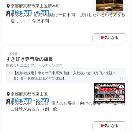
京都府京都市東山区清本町
月給30万円～40万円
求める人材: 前職や経験は一切不問！ 挑戦したいという方を歓
迎します！ 学歴不問 ...
気になる
正社員
すき好き専門店の店長
株式会社ユニシアホールディングス
【経験者採用】串カツ田中系列店舗／入社祝い金10万円／東証ス
タンダード市場上場／年間休日1...
京都府京都市東山区
月給30万円～50万円
求める人材: 【必須】 個人のお客さま向けの接客・サービスの
ご経験がある方 （例：飲...
気になる