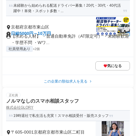
未経験から始められる配送ドライバー募集！20代・30代・40代活
躍中！単発・スポット多数・...
京都府京都市東山区
日給5000円～10万円
【求める人材】 ・普通自動車免許（AT限定可） ・未経験歓迎
・学歴不問 ・Wワ...
社員登用あり
+2個
気になる
この企業の類似求人を見る
正社員
ノルマなしのスマホ相談スタッフ
株式会社GLORY
19時退社で私生活も充実！スマホ相談受付・販売スタッフ
〒605-0001京都府京都市東山区二町目