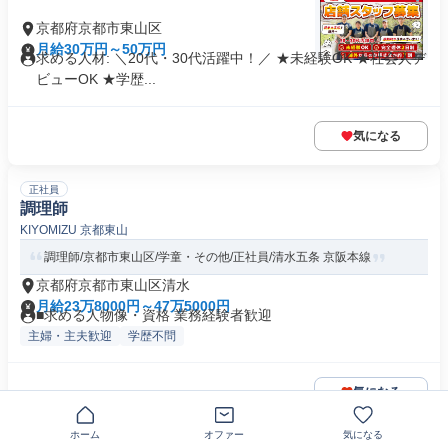
京都府京都市東山区
月給30万円～50万円
求める人材: ＼20代・30代活躍中！／ ★未経験OK ★社会人デ
ビューOK ★学歴...
気になる
正社員
調理師
KIYOMIZU 京都東山
調理師/京都市東山区/学童・その他/正社員/清水五条 京阪本線
京都府京都市東山区清水
月給23万8000円～47万5000円
■求める人物像・資格 業務経験者歓迎
主婦・主夫歓迎
学歴不問
気になる
ホーム
オファー
気になる
正社員