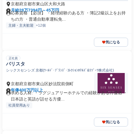
京都府京都市東山区大和大路
月給28万7394円～45万円
応募資格 【必須】 ・経理経験のある方 ・簿記2級以上をお持
ちの方 ・普通自動車運転免...
主婦・主夫歓迎
+12個
気になる
正社員
バリスタ
シックスセンシズ 京都(ﾜｰﾙﾄﾞ･ﾌﾞﾗﾝｽﾞ･ｺﾚｸｼｮﾝﾎﾃﾙｽﾞ&ﾘｿﾞｰﾂ株式会社)
京都府京都市東山区妙法院前側町
年俸400万円以上
求める人材: ・ラグジュアリーホテルでの経験がある方優遇 ・
日本語と英語が話せる方優...
社員登用あり
気になる