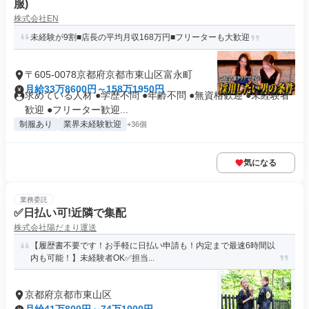
服)
株式会社EN
未経験が9割■店長の平均月収168万円■フリーターも大歓迎
〒605-0078京都府京都市東山区富永町
月給33万8600円～158万1950円
求めている人材 ●学歴不問 ●年齢不問 ●無資格歓迎 ●未経験者
歓迎 ●フリーター歓迎...
制服あり
業界未経験歓迎
+36個
気になる
業務委託
✅日払い可!近隣で集配
株式会社陽だまり運送
【履歴書不要です！お手軽に日払い申請も！内定まで最速6時間以
内も可能！】未経験者OK✅担当...
京都府京都市東山区