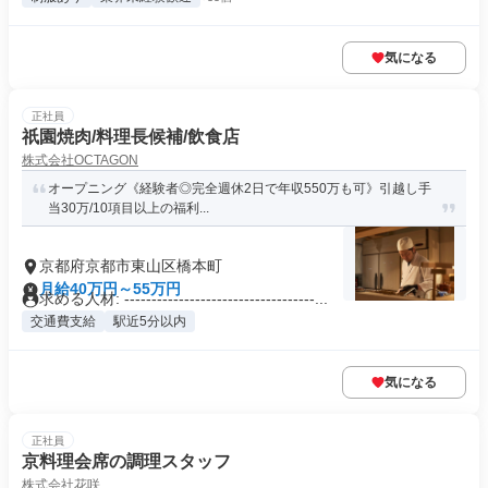
気になる
正社員
祇園焼肉/料理長候補/飲食店
株式会社OCTAGON
オープニング《経験者◎完全週休2日で年収550万も可》引越し手
当30万/10項目以上の福利...
京都府京都市東山区橋本町
月給40万円～55万円
求める人材: -----------------------------------...
交通費支給
駅近5分以内
気になる
正社員
京料理会席の調理スタッフ
株式会社花咲