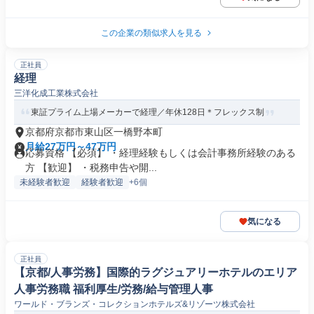
この企業の類似求人を見る
正社員
経理
三洋化成工業株式会社
東証プライム上場メーカーで経理／年休128日＊フレックス制
京都府京都市東山区一橋野本町
月給27万円～47万円
応募資格 【必須】 ・経理経験もしくは会計事務所経験のある
方 【歓迎】 ・税務申告や開...
未経験者歓迎
経験者歓迎
+6個
気になる
正社員
【京都/人事労務】国際的ラグジュアリーホテルのエリア
人事労務職 福利厚生/労務/給与管理人事
ワールド・ブランズ・コレクションホテルズ&リゾーツ株式会社