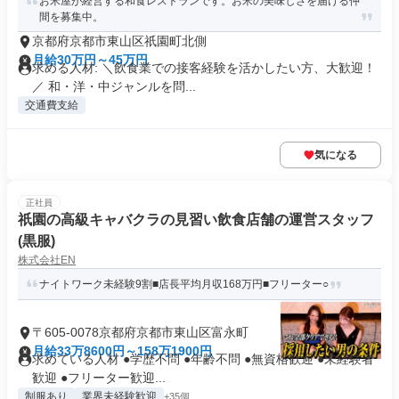
お米屋が経営する和食レストランです。お米の美味しさを届ける仲
間を募集中。
京都府京都市東山区祇園町北側
月給30万円～45万円
求める人材: ＼飲食業での接客経験を活かしたい方、大歓迎！
／ 和・洋・中ジャンルを問...
交通費支給
気になる
正社員
祇園の高級キャバクラの見習い飲食店舗の運営スタッフ
(黒服)
株式会社EN
ナイトワーク未経験9割■店長平均月収168万円■フリーター○
〒605-0078京都府京都市東山区富永町
月給33万8600円～158万1900円
求めている人材 ●学歴不問 ●年齢不問 ●無資格歓迎 ●未経験者
歓迎 ●フリーター歓迎...
制服あり
業界未経験歓迎
+35個