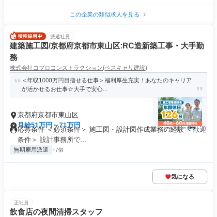
この企業の類似求人を見る
派遣社員
建築施工図/京都府京都市東山区:RC造新築工事・大手勤
務
株式会社コプロコンストラクション(ベスキャリ建設)
＜年収1000万円目指せる仕事＞福利厚生充実！あなたのキャリア
が活かせるお仕事☆大手で安心...
京都府京都市東山区
月給51万円～71万円
応募条件 ＜必須条件＞ 施工図・設計図作成業務の経験 ＜歓迎
条件＞ 設計事務所で...
無期雇用派遣
+7個
気になる
正社員
飲食店の夜間清掃スタッフ