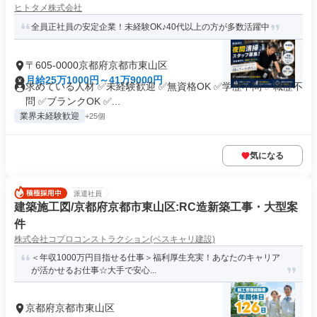
ヒトタメ株式会社
全員正社員の安定企業！未経験OK♪40代以上の方が多数活躍中
〒605-0000京都府京都市東山区
月給25万1000円～41万9000円
求めている人材 ✅未経験歓迎 ✅無資格OK ✅学歴不問 ✅職歴不
問 ✅ブランクOK ✅...
業界未経験歓迎
+25個
気になる
派遣社員
建築施工図/京都府京都市東山区:RC造新築工事・大型案
件
株式会社コプロコンストラクション(ベスキャリ建設)
＜年収1000万円目指せる仕事＞福利厚生充実！あなたのキャリア
が活かせるお仕事☆大手で安心...
京都府京都市東山区