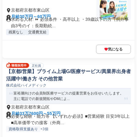
京都府京都市東山区
月給30万円～60万円
求める人材: ⏩ 必須条件 ・高卒以上 ・39歳以下の方（例外事
由3号のイ：長期勤続...
残業なし
交通費支給
気になる
正社員
【京都/営業】プライム上場G/医療サービス/異業界出身者
活躍中!働き方 その他営業
株式会社ハイメディック
富裕層向けの会員制医療サービスの提案営業をお任せいたします。
主に電話での新規開拓やDMによ...
京都府京都市東山区
月給33万7600円～55万円
必要な経験・能力等 【いずれか必須】■営業経験 目安3年以上
■高単価帯での接客（外商...
資格取得支援あり
+3個