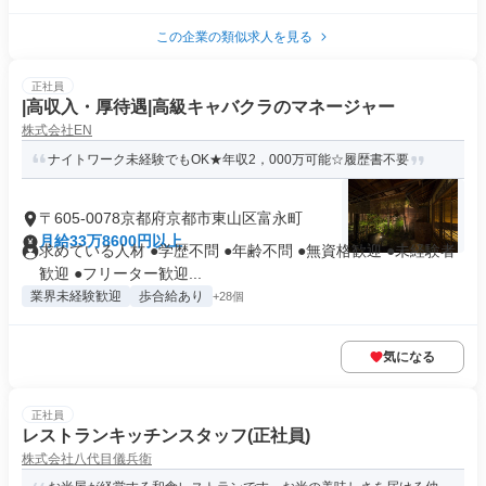
この企業の類似求人を見る
正社員
|高収入・厚待遇|高級キャバクラのマネージャー
株式会社EN
ナイトワーク未経験でもOK★年収2，000万可能☆履歴書不要
〒605-0078京都府京都市東山区富永町
月給33万8600円以上
求めている人材 ●学歴不問 ●年齢不問 ●無資格歓迎 ●未経験者
歓迎 ●フリーター歓迎...
業界未経験歓迎
歩合給あり
+28個
気になる
正社員
レストランキッチンスタッフ(正社員)
株式会社八代目儀兵衛