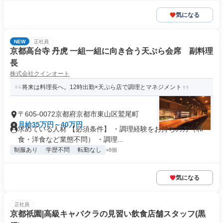
気になる
NEW
正社員
京都高台寺 丹虎 一組一組に向き合う天ぷら会席 副料理
長
株式会社クインオート
将来は料理長へ。12時出勤×天ぷら店で調理とマネジメント
〒605-0072京都府京都市東山区鷲尾町
月給35万円～40万円
求めている人材 【必須条件】 ・調理経験をお持ちの方（和
食・洋食など業態不問） ・調理...
制服あり
学歴不問
転勤なし
+8個
気になる
正社員
京都祇園|高級キャバクラの見習い飲食店舗スタッフ(黒