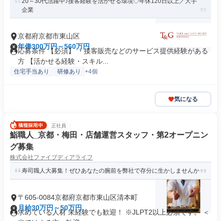
20～30代活躍中♪接客経験を活かせる環境◇年休120日以上／大手
企業
京都府京都市東山区
年俸300万円～560万円
応募条件 【必須】 ・接客販売などのサービス提供経験がある
方 【活かせる経験・スキル...
住宅手当あり
研修あり
+4個
気になる
正社員
鮨職人_京都・梅田・店舗運営スタッフ・第2オープニン
グ募集
株式会社ファイブディアライフ
寿司職人大募集！ぜひあなたの腕前を弊社で存分に生かしませんか
〒605-0084京都府京都市東山区清本町
月給30万円～50万円
求めている人材 未経験でも歓迎！ ※JLPT2以上必須です。 ＜