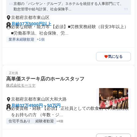
京都の「バンヤン・グループ」３ホテルを統括する人事部門にて、
勤怠管理や給与計算、社会保険手...
京都府京都市東山区
月給37万5000円以上
必要な経験・能力等 【必須】■労務実務経験（目安3年以上）
■労働基準法、社会保険、労...
業界未経験歓迎
+1個
気になる
正社員
高単価ステーキ店のホールスタッフ
株式会社モーリヤ
京都府京都市東山区大和大路
月給32万4900円～50万円
必要資格・経験 【必須】 正社員としての飲食店での業務経験
をお持ちの方 （年数・ジ...
住宅手当あり
経験者歓迎
+4個