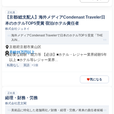
正社員
【京都/総支配人】海外メディアCondenast Traveler日
本のホテルTOP5受賞 宿泊/ホテル責任者
株式会社ジュネイ
海外メディアCondenast Travelerで日本のホテルTOP５受賞「THE
JUN...
京都府京都市東山区
月給35万円以上
必要な経験・能力等 【必須】■ホテル・レジャー業界経験5年
以上 ■ホテル等レジャー業界...
転勤なし
英語
+1個
気になる
正社員
経理・財務・労務
株式会社思文閣
美術品に特化した老舗商社／財務・経理・労務／将来の責任者候補