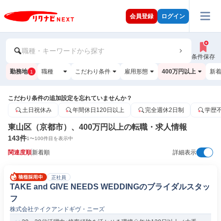
会員登録
ログイン
職種・キーワードから探す
条件保存
勤務地
職種
こだわり条件
雇用形態
400万円以上
新
1
こだわり条件の追加設定を忘れていませんか？
土日祝休み
年間休日120日以上
完全週休2日制
学歴
東山区（京都市）、400万円以上の転職・求人情報
143
件
1
〜
100
件目を表示中
関連度順
新着順
詳細表示
正社員
TAKE and GIVE NEEDS WEDDINGのブライダルスタッ
フ
株式会社テイクアンドギヴ・ニーズ