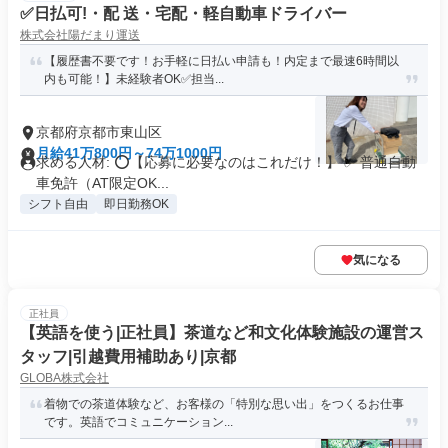
✅日払可!・配 送・宅配・軽自動車ドライバー
株式会社陽だまり運送
【履歴書不要です！お手軽に日払い申請も！内定まで最速6時間以
内も可能！】未経験者OK✅担当...
京都府京都市東山区
月給41万800円～74万1000円
求める人材: ⭕️【応募に必要なのはこれだけ！】 ✅ 普通自動
車免許（AT限定OK...
シフト自由
即日勤務OK
気になる
正社員
【英語を使う|正社員】茶道など和文化体験施設の運営ス
タッフ|引越費用補助あり|京都
GLOBA株式会社
着物での茶道体験など、お客様の「特別な思い出」をつくるお仕事
です。英語でコミュニケーション...