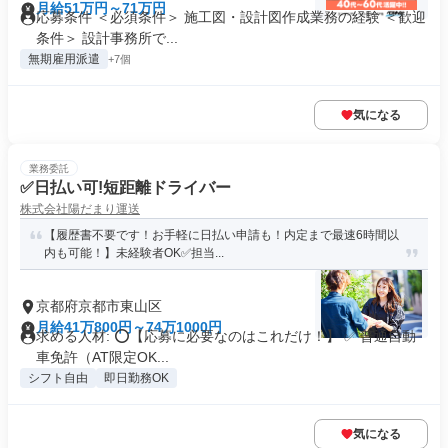
月給51万円～71万円
応募条件 ＜必須条件＞ 施工図・設計図作成業務の経験 ＜歓迎
条件＞ 設計事務所で...
無期雇用派遣
+7個
気になる
業務委託
✅日払い可!短距離ドライバー
株式会社陽だまり運送
【履歴書不要です！お手軽に日払い申請も！内定まで最速6時間以
内も可能！】未経験者OK✅担当...
京都府京都市東山区
月給41万800円～74万1000円
求める人材: ⭕️【応募に必要なのはこれだけ！】 ✅ 普通自動
車免許（AT限定OK...
シフト自由
即日勤務OK
気になる