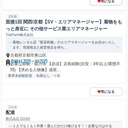
気になる
正社員
面接1回 関西/京都【SV・エリアマネージャー】着物をも
っと身近に その他サービス業エリアマネージャー
TripFarm株式会社
着物レンタル店『梨花和服』のエリアマネージャーをお任せいたし
ます。現場視点と経営視点を持ち...
京都府京都市東山区
月給41万円～50万円
必要な経験・能力等 【必須】店長経験(目安：3年以上/業態不
問) 【求める人物像】成長...
業界未経験歓迎
転勤なし
+1個
気になる
正社員
配達
株式会社 DASH
１人でもくもく作業！運んだ分だけ稼げます！！必要なのはやる