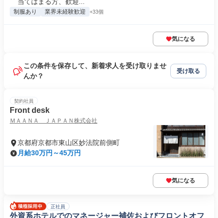
当てはまる方、歓迎...
制服あり
業界未経験歓迎
+33個
気になる
この条件を保存して、新着求人を受け取りませ
受け取る
んか？
契約社員
Front desk
ＭＡＡＮＡ ＪＡＰＡＮ株式会社
京都府京都市東山区妙法院前側町
月給30万円～45万円
気になる
正社員
外資系ホテルでのマネージャー補佐およびフロントオフ