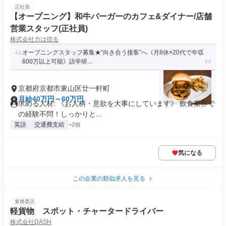
正社員
【オープニング】和牛バーガーのカフェ&ダイナー/店舗
営業スタッフ(正社員)
株式会社力は宿る
オープニングスタッフ募集★“向き合う接客”へ《月8休×20代で年収
600万以上可能》語学研...
京都府京都市東山区廿一軒町
月給40万円～60万円
求める人材: 《お人柄・意欲を大事にしています》 飲食業界で
の経験不問！しっかりと...
英語
交通費支給
+2個
気になる
この企業の類似求人を見る
業務委託
軽貨物 スポット・チャータードライバー
株式会社DASH