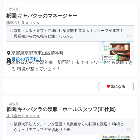
正社員
祇園|キャバクラのマネージャー
株式会社Ｓａｎｄｓ
京都・大阪・東京・沖縄に店舗展開中|業界大手グループが運営！
異業種からの転職も歓迎！しっか...
京都府京都市東山区清本町
月給40万円以上
求める人材: 学歴年齢一切不問！ 初ナイトワークでも活躍でき
る 環境が整っています！...
気になる
正社員
祇園|キャバクラの黒服・ホールスタッフ(正社員)
株式会社Ｓａｎｄｓ
業界大手法人グループが運営！異業種からの転職も歓迎！1年目か
らキャリアアップの実績あり！未...