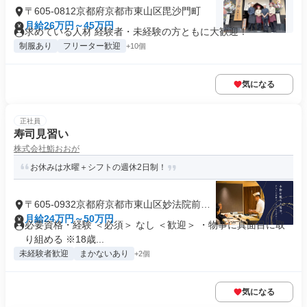
〒605-0812京都府京都市東山区毘沙門町
月給26万円～45万円
求めている人材 経験者・未経験の方ともに大歓迎！
制服あり
フリーター歓迎
+10個
気になる
正社員
寿司見習い
株式会社鮨おおが
お休みは水曜＋シフトの週休2日制！
〒605-0932京都府京都市東山区妙法院前側
町
月給24万円～50万円
必要資格・経験 ＜必須＞ なし ＜歓迎＞ ・物事に真面目に取
り組める ※18歳...
未経験者歓迎
まかないあり
+2個
気になる