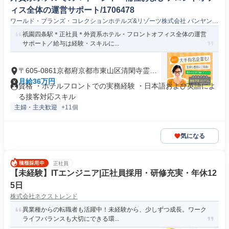
ィス全体の運営サポート/1706478
ワールド・ブランズ・コレクションホテルズ&リゾーツ株式会社 バンヤンツ
リー・東山京都
祇園四条駅＊正社員＊外資系ホテル・フロントオフィス全体の運営
サポート／給与は経験・スキルに...
〒605-0861京都府京都市東山区清閑寺霊山
町
月給36万円
資格 ・ホテルフロントでの実務経験 ・日本語および英語によ
る接客対応スキル
主婦・主夫歓迎
+11個
気になる
正社員
【未経験】ITエンジニア|正社員採用・研修充実・年休12
5日
株式会社ネクストレンド
異業種からの転職者も活躍中！未経験から、少しずつ成長。ワーク
ライフバランスも大切にできる環...