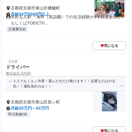
京都府京都市東山区轆轤町
月給34万8500円以上
求める人材: * 海外（英語圏）での生活経験が1年程度あるか、
もしくはTOEIC70...
交通費支給
気になる
正社員
ドライバー
株式会社 DASH
１人でもくもく作業！運んだ分だけ稼げます！！必要なのはやる
気！！運転免許のみ！！
京都府京都市東山区新シ町
月給30万円～60万円
即日勤務OK
気になる