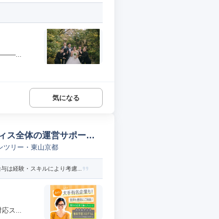
―...
気になる
ス全体の運営サポート/1
ンツリー・東山京都
は経験・スキルにより考慮...
ス...