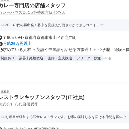
カレー専門店の店舗スタッフ
カレーハウスCoCo壱番屋京阪七条店
30・40代の再出発！将来を見据えた働き方ができるココイチ
〒605-0947京都府京都市東山区西之門町
月給26万円以上
求めている人材 ＜英語や中国語が話せる方優遇！＞ ◇学歴・経験不問 .
制服あり
業界未経験歓迎
主婦・主夫歓迎
フリーター歓迎
+18個
正社員
レストランキッチンスタッフ(正社員)
株式会社八代目儀兵衛
お米屋が経営する和食レストランです。お米の美味しさを届ける仲間を募集中