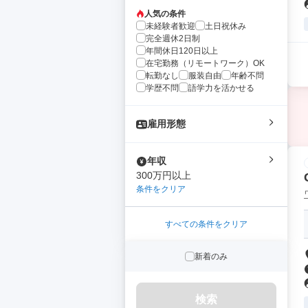
人気の条件
未経験者歓迎
土日祝休み
完全週休2日制
年間休日120日以上
在宅勤務（リモートワーク）OK
転勤なし
服装自由
年齢不問
学歴不問
語学力を活かせる
雇用形態
年収
300万円以上
条件をクリア
すべての条件をクリア
新着のみ
検索