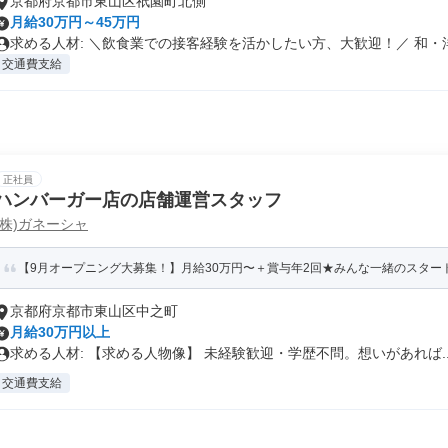
京都府京都市東山区祇園町北側
月給30万円～45万円
求める人材: ＼飲食業での接客経験を活かしたい方、大歓迎！／ 和・洋.
交通費支給
正社員
ハンバーガー店の店舗運営スタッフ
(株)ガネーシャ
【9月オープニング大募集！】月給30万円〜＋賞与年2回★みんな一緒のスタート
京都府京都市東山区中之町
月給30万円以上
求める人材: 【求める人物像】 未経験歓迎・学歴不問。想いがあれば..
交通費支給