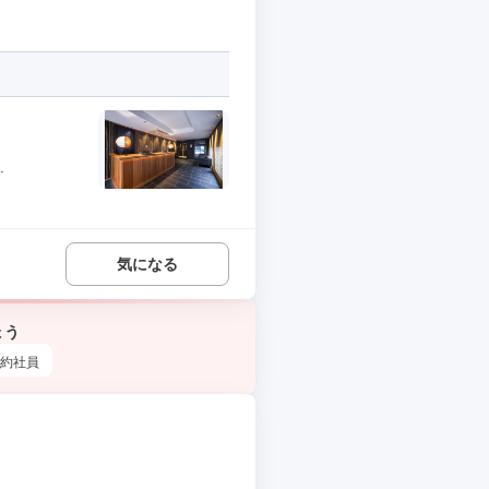
.
気になる
ょう
約社員