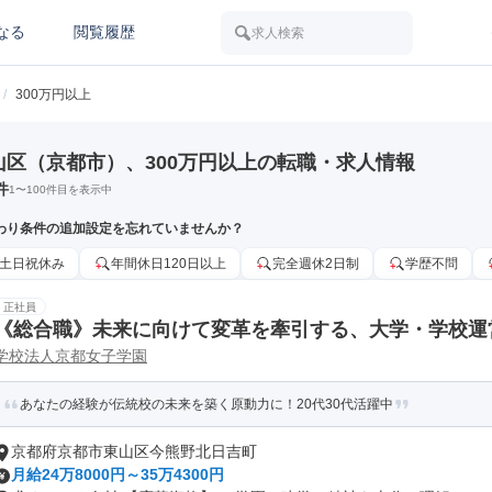
なる
閲覧履歴
求人検索
/
300万円以上
山区（京都市）、300万円以上の転職・求人情報
件
1
〜
100
件目を表示中
わり条件の追加設定を忘れていませんか？
土日祝休み
年間休日120日以上
完全週休2日制
学歴不問
正社員
《総合職》未来に向けて変革を牽引する、大学・学校運
学校法人京都女子学園
あなたの経験が伝統校の未来を築く原動力に！20代30代活躍中
京都府京都市東山区今熊野北日吉町
月給24万8000円～35万4300円