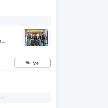
..
気になる
。