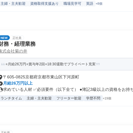
主婦・主夫歓迎
資格取得支援あり
職場見学可
英語
+8個
NEW
正社員
財務・経理業務
株式会社菊の井
⭐月給26万円⭐賞与年2回⭐18:30退勤でプライベート充実
〒605-0825京都府京都市東山区下河原町
月給26万円以上
求めている人材 ✅必須要件（以下全て） ●簿記3級以上の資格をお持ち.
ランチタイム
主婦・主夫歓迎
フリーター歓迎
学歴不問
+19個
正社員