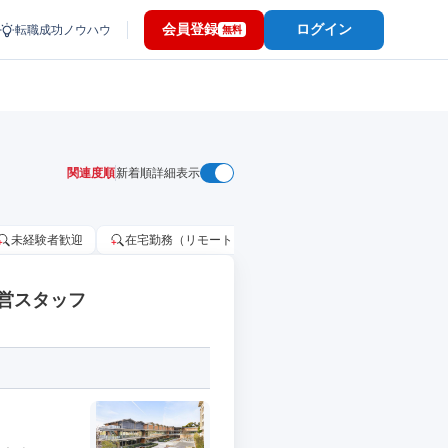
会員登録
ログイン
転職成功ノウハウ
無料
関連度順
新着順
詳細表示
未経験者歓迎
在宅勤務（リモートワーク）OK
家賃補助・住宅手当
営スタッフ