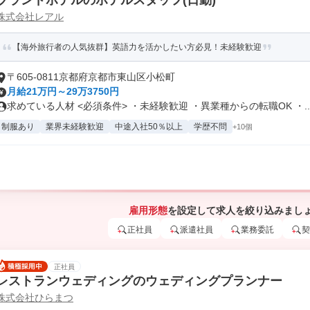
ブランドホテルのホテルスタッフ(日勤)
株式会社レアル
【海外旅行者の人気抜群】英語力を活かしたい方必見！未経験歓迎
〒605-0811京都府京都市東山区小松町
月給21万円～29万3750円
求めている人材 <必須条件> ・未経験歓迎 ・異業種からの転職OK ・..
制服あり
業界未経験歓迎
中途入社50％以上
学歴不問
+10個
雇用形態
を設定して求人を絞り込みまし
正社員
派遣社員
業務委託
契
正社員
レストランウェディングのウェディングプランナー
株式会社ひらまつ