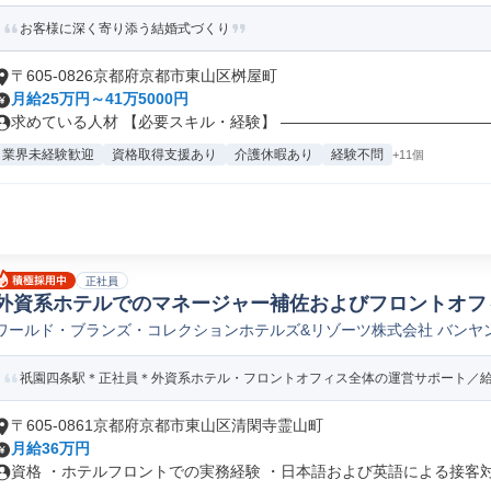
お客様に深く寄り添う結婚式づくり
〒605-0826京都府京都市東山区桝屋町
月給25万円～41万5000円
求めている人材 【必要スキル・経験】 ―――――――――――――――
業界未経験歓迎
資格取得支援あり
介護休暇あり
経験不問
+11個
正社員
外資系ホテルでのマネージャー補佐およびフロントオフィ
ワールド・ブランズ・コレクションホテルズ&リゾーツ株式会社 バンヤ
706478
祇園四条駅＊正社員＊外資系ホテル・フロントオフィス全体の運営サポート／給与
〒605-0861京都府京都市東山区清閑寺霊山町
月給36万円
資格 ・ホテルフロントでの実務経験 ・日本語および英語による接客対応