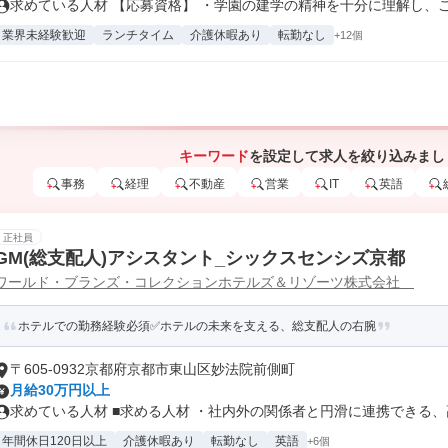
求めている人材 【応募資格】 ・学園の建学の精神を十分に理解し、これ
業界未経験歓迎
ランチタイム
介護休暇あり
転勤なし
+12個
キーワード
を設定して求人を絞り込みまし
事務
経理
不動産
営業
IT
英語
正社員
GM(総支配人)アシスタント_シックスセンシズ京都
ワールド・ブランズ・コレクションホテルズ＆リゾーツ株式会社
ホテルでの勤務経験必須✅ホテルの未来を支える、総支配人の右腕
〒605-0932京都府京都市東山区妙法院前側町
月給30万円以上
求めている人材 ■求める人材 ・社内外の関係者と円滑に連携できる、高
年間休日120日以上
介護休暇あり
転勤なし
英語
+6個