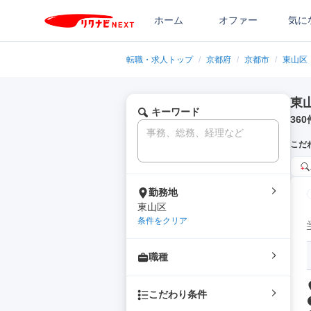
ホーム
オファー
気に
転職・求人トップ
/
京都府
/
京都市
/
東山区
東
キーワード
360
こだ
勤務地
東山区
条件をクリア
職種
こだわり条件