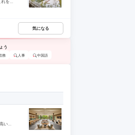
を...
気になる
ょう
総務
人事
中国語
い...