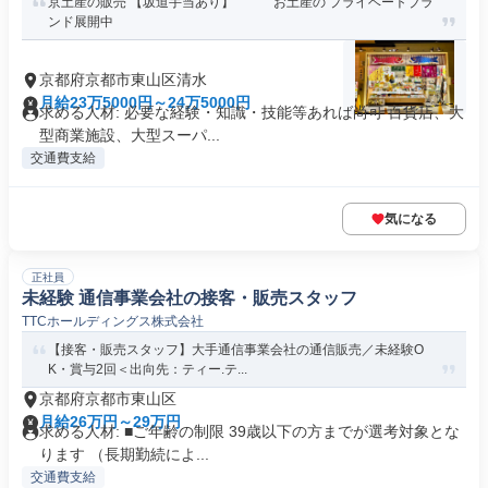
京土産の販売 【坂道手当あり】 お土産の プライベートブラ
ンド展開中
京都府京都市東山区清水
月給23万5000円～24万5000円
求める人材: 必要な経験・知識・技能等あれば尚可 百貨店、大
型商業施設、大型スーパ...
交通費支給
気になる
正社員
未経験 通信事業会社の接客・販売スタッフ
TTCホールディングス株式会社
【接客・販売スタッフ】大手通信事業会社の通信販売／未経験O
K・賞与2回＜出向先：ティー.テ...
京都府京都市東山区
月給26万円～29万円
求める人材: ■ご年齢の制限 39歳以下の方までが選考対象とな
ります （長期勤続によ...
交通費支給