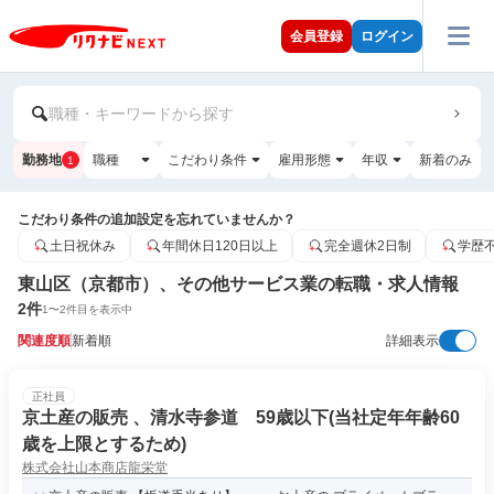
会員登録
ログイン
職種・キーワードから探す
勤務地
職種
こだわり条件
雇用形態
年収
新着のみ
1
こだわり条件の追加設定を忘れていませんか？
土日祝休み
年間休日120日以上
完全週休2日制
学歴
東山区（京都市）、その他サービス業の転職・求人情報
2
件
1
〜
2
件目を表示中
関連度順
新着順
詳細表示
正社員
京土産の販売 、清水寺参道 59歳以下(当社定年年齢60
歳を上限とするため)
株式会社山本商店龍栄堂