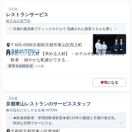
正社員
レストランサービス
株式会社新門前
京都の最高峰ブティックホテルで 洗練された接客スキルを磨く
〒605-0088京都府京都市東山区西之町
月給25万円以上
求めている人材 【求める人材】 ・ホテルや飲食店での接客経
験者 ・細やかな配慮ができる...
業界未経験歓迎
+11個
気になる
正社員
京都東山レストランのサービススタッフ
株式会社ひがしやま企画 HiTOHi
★飲食経験者・管理経験者歓迎★築110年の建築と京都の食文化。
特別な空間でサービスを。
京都府京都市東山区堀池町