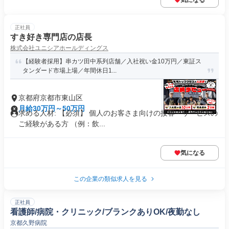
気になる
正社員
すき好き専門店の店長
株式会社ユニシアホールディングス
【経験者採用】串カツ田中系列店舗／入社祝い金10万円／東証ス
タンダード市場上場／年間休日1...
京都府京都市東山区
月給30万円～50万円
求める人材: 【必須】 個人のお客さま向けの接客・サービスの
ご経験がある方 （例：飲...
気になる
この企業の類似求人を見る
正社員
看護師/病院・クリニック/ブランクありOK/夜勤なし
京都久野病院