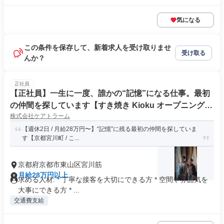
気になる
この条件を保存して、新着求人を受け取りませ
受け取る
んか？
正社員
【正社員】一生に一度、誰かの“記憶”になる仕事。最初
の仲間を探しています【すき焼き Kioku オープニングス
株式会社ケアトラーム
タッフ募集】
【週休2日 / 月給28万円〜】“記憶”に残る最初の仲間を探していま
す【京都宮川町 / こ...
京都府京都市東山区宮川筋
月給28万円以上
求める人材: * 丁寧な接客を大切にできる方 * 空間や雰囲気を
大事にできる方 * ...
交通費支給