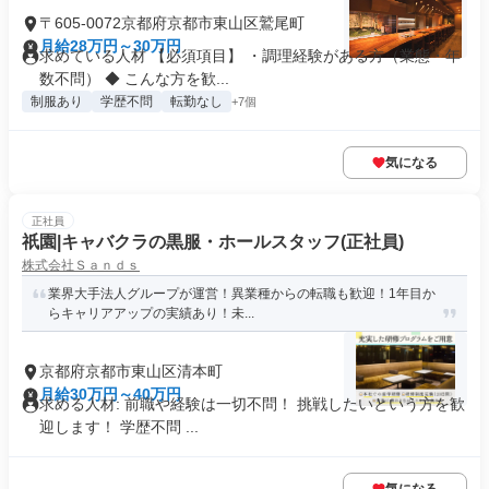
〒605-0072京都府京都市東山区鷲尾町
月給28万円～30万円
求めている人材 【必須項目】 ・調理経験がある方（業態・年
数不問） ◆ こんな方を歓...
制服あり
学歴不問
転勤なし
+7個
気になる
正社員
祇園|キャバクラの黒服・ホールスタッフ(正社員)
株式会社Ｓａｎｄｓ
業界大手法人グループが運営！異業種からの転職も歓迎！1年目か
らキャリアアップの実績あり！未...
京都府京都市東山区清本町
月給30万円～40万円
求める人材: 前職や経験は一切不問！ 挑戦したいという方を歓
迎します！ 学歴不問 ...