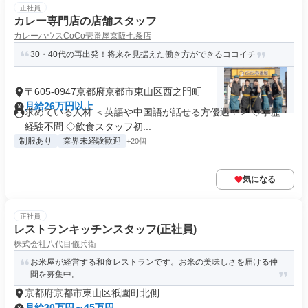
正社員
カレー専門店の店舗スタッフ
カレーハウスCoCo壱番屋京阪七条店
30・40代の再出発！将来を見据えた働き方ができるココイチ
〒605-0947京都府京都市東山区西之門町
月給26万円以上
求めている人材 ＜英語や中国語が話せる方優遇！＞ ◇学歴・
経験不問 ◇飲食スタッフ初...
制服あり
業界未経験歓迎
+20個
気になる
正社員
レストランキッチンスタッフ(正社員)
株式会社八代目儀兵衛
お米屋が経営する和食レストランです。お米の美味しさを届ける仲
間を募集中。
京都府京都市東山区祇園町北側
月給30万円～45万円