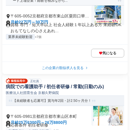
ード上場企業！経験を積みながら...
〒605-0052京都府京都市東山区粟田口華頂
町
月給22万円～30万円
資格 専門・短大卒以上 社会人経験１年以上ある方 未経験OK
おもてなしの心さえあれ...
業界未経験歓迎
+7個
気になる
この企業の類似求人を見る
正社員
病院での看護助手 / 初任者研修 / 常勤(日勤のみ)
医療法人社団育生会 京都久野病院
【未経験者も応募可】賞与年2回・計2.50ヶ月分！
〒605-0981京都府京都市東山区本町
月給25万6300円～26万8800円
応募条件 初任者研修