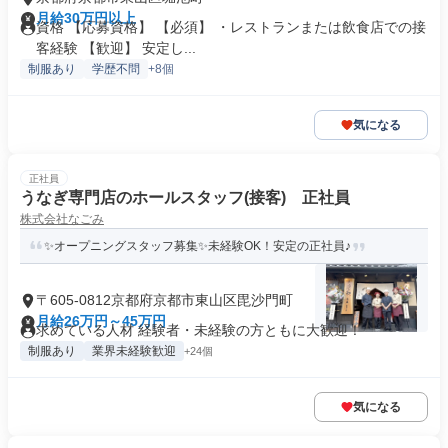
月給30万円以上
資格 【応募資格】 【必須】 ・レストランまたは飲食店での接
客経験 【歓迎】 安定し...
制服あり
学歴不問
+8個
気になる
正社員
うなぎ専門店のホールスタッフ(接客) 正社員
株式会社なごみ
✨オープニングスタッフ募集✨未経験OK！安定の正社員♪
〒605-0812京都府京都市東山区毘沙門町
月給26万円～45万円
求めている人材 経験者・未経験の方ともに大歓迎！
制服あり
業界未経験歓迎
+24個
気になる