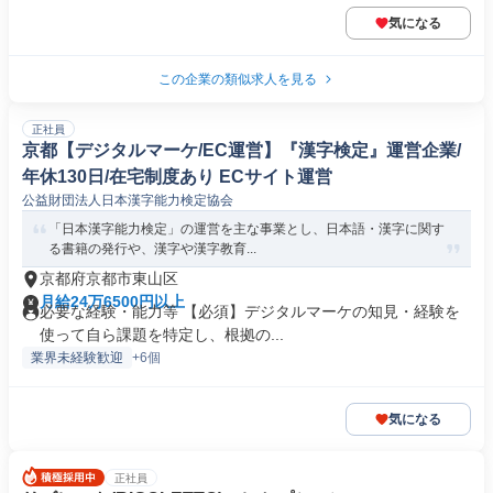
気になる
この企業の類似求人を見る
正社員
京都【デジタルマーケ/EC運営】『漢字検定』運営企業/
年休130日/在宅制度あり ECサイト運営
公益財団法人日本漢字能力検定協会
「日本漢字能力検定」の運営を主な事業とし、日本語・漢字に関す
る書籍の発行や、漢字や漢字教育...
京都府京都市東山区
月給24万6500円以上
必要な経験・能力等 【必須】デジタルマーケの知見・経験を
使って自ら課題を特定し、根拠の...
業界未経験歓迎
+6個
気になる
正社員