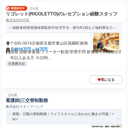
正社員
リゴレット(RIGOLETTO)のレセプション経験スタッフ
株式会社HUGE
経験者採用/長期休暇取得可/住宅手当・賞与年2回など福利厚生◎
〒605-0074京都府京都市東山区祇園町南側
月給29万円～34万円
資格 経験者優遇/フリーター歓迎/学歴不問 飲食店での経験が2
年以上ある方 ※22時...
交通費支給
気になる
正社員
看護師|三交替制勤務
株式会社スタッフバンク
夜勤・日勤の替制勤務！ライフスタイルに合わせた働きが可能！<
br>