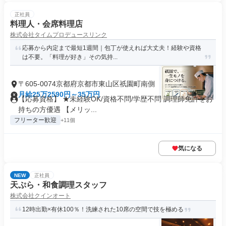
正社員
料理人・会席料理店
株式会社タイムプロデュースリンク
応募から内定まで最短1週間｜包丁が使えれば大丈夫！経験や資格
は不要。「料理が好き」その気持...
〒605-0074京都府京都市東山区祇園町南側
月給25万2590円～35万円
【応募資格】 ★未経験OK/資格不問/学歴不問 調理師免許をお
持ちの方優遇 【メリッ...
フリーター歓迎
+11個
気になる
NEW
正社員
天ぷら・和食調理スタッフ
株式会社クインオート
12時出勤×有休100％！洗練された10席の空間で技を極める