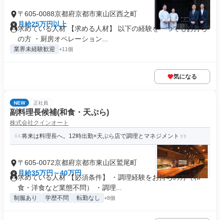
〒605-0088京都府京都市東山区西之町
月給25万円以上
求めている人材 【求める人材】 以下の経験を一つでもお持ち
の方 ・厨房オペレーション...
業界未経験歓迎
+11個
気になる
NEW
正社員
副料理長候補(和食・天ぷら)
株式会社クインオート
将来は料理長へ。12時出勤×天ぷら店で調理とマネジメント
〒605-0072京都府京都市東山区鷲尾町
月給35万円～40万円
求めている人材 【必須条件】 ・調理経験をお持ちの方（和
食・洋食など業態不問） ・調理...
制服あり
学歴不問
転勤なし
+8個