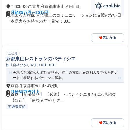
〒605-0071京都府京都市東山区円山町
月給25万円～35万円
求める人物像 ※業務上のコミュニケーションに支障のない日
本語力をお持ちの方（目安：BJ...
気になる
正社員
京都東山レストランのパティシエ
株式会社ひがしやま企画 HiTOHi
★就労制限のない在留資格をお持ちの方歓迎★京都の食文化をデザ
ートで表現するパティシエ募集。
京都府京都市東山区堀池町
月給30万円以上
資格 【応募資格】 【必須】 ・パティシエまたは調理経験
【歓迎】 「最後までやり遂...
交通費支給
気になる