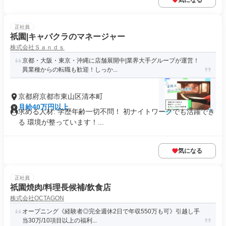
気になる
正社員
祇園|キャバクラのマネージャー
株式会社Ｓａｎｄｓ
京都・大阪・東京・沖縄に店舗展開中|業界大手グループが運営！
異業種からの転職も歓迎！しっか...
京都府京都市東山区清本町
月給40万円以上
求める人材: 学歴年齢一切不問！ 初ナイトワークでも活躍でき
る 環境が整っています！...
気になる
正社員
祇園焼肉/料理長候補/飲食店
株式会社OCTAGON
オープニング《経験者◎完全週休2日で年収550万も可》引越し手
当30万/10項目以上の福利...