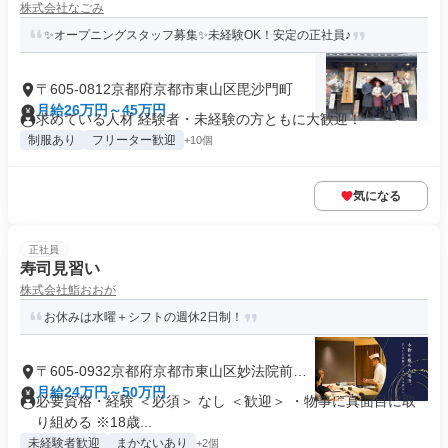
株式会社なごみ
✨オープニングスタッフ募集✨未経験OK！安定の正社員♪
〒605-0812京都府京都市東山区毘沙門町
月給26万円～45万円
求めている人材 経験者・未経験の方ともに大歓迎！
制服あり
フリーター歓迎
+10個
気になる
正社員
寿司見習い
株式会社鮨おおが
お休みは水曜＋シフトの週休2日制！
〒605-0932京都府京都市東山区妙法院前側
町
月給24万円～50万円
必要資格・経験 ＜必須＞ なし ＜歓迎＞ ・物事に真面目に取
り組める ※18歳...
未経験者歓迎
まかないあり
+2個