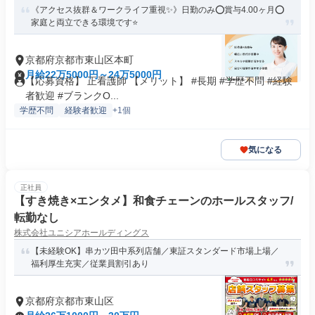
《アクセス抜群＆ワークライフ重視✨》日勤のみ⭕賞与4.00ヶ月⭕
家庭と両立できる環境です⭐
京都府京都市東山区本町
月給22万5000円～24万5000円
【応募資格】 正看護師 【メリット】 #長期 #学歴不問 #経験
者歓迎 #ブランクO...
学歴不問
経験者歓迎
+1個
気になる
正社員
【すき焼き×エンタメ】和食チェーンのホールスタッフ/
転勤なし
株式会社ユニシアホールディングス
【未経験OK】串カツ田中系列店舗／東証スタンダード市場上場／
福利厚生充実／従業員割引あり
京都府京都市東山区