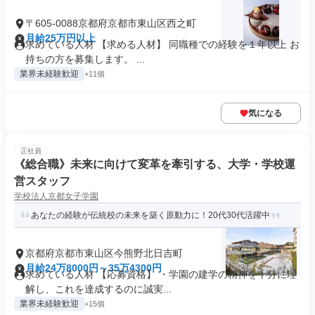
〒605-0088京都府京都市東山区西之町
月給25万円以上
求めている人材 【求める人材】 同職種での経験を１年以上 お
持ちの方を募集します。 ...
業界未経験歓迎
+11個
気になる
正社員
《総合職》未来に向けて変革を牽引する、大学・学校運
営スタッフ
学校法人京都女子学園
あなたの経験が伝統校の未来を築く原動力に！20代30代活躍中
京都府京都市東山区今熊野北日吉町
月給24万8000円～35万4300円
求めている人材 【応募資格】 ・学園の建学の精神を十分に理
解し、これを達成するのに誠実...
業界未経験歓迎
+15個