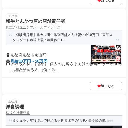
気になる
正社員
和牛とんかつ店の店舗責任者
株式会社ユニシアホールディングス
【経験者採用】串カツ田中系列店舗／入社祝い金10万円／東証ス
タンダード市場上場／年間休日1...
京都府京都市東山区
月給30万円～50万円
求める人材: 【必須】 個人のお客さま向けの接客・サービスの
ご経験がある方 （例：飲...
気になる
正社員
洋食調理
株式会社新門前
ミシュラン星獲得店で極める✨ 世界水準の料理と最高峰の環境