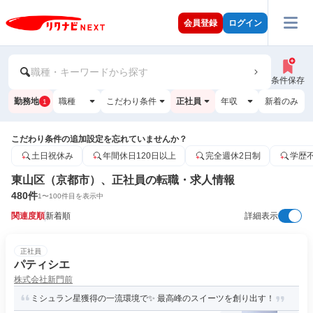
会員登録
ログイン
職種・キーワードから探す
条件保存
勤務地
職種
こだわり条件
正社員
年収
新着のみ
1
こだわり条件の追加設定を忘れていませんか？
土日祝休み
年間休日120日以上
完全週休2日制
学歴
東山区（京都市）、正社員の転職・求人情報
480
件
1
〜
100
件目を表示中
関連度順
新着順
詳細表示
正社員
パティシエ
株式会社新門前
ミシュラン星獲得の一流環境で✨ 最高峰のスイーツを創り出す！