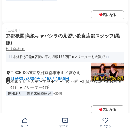
気になる
正社員
京都祇園|高級キャバクラの見習い飲食店舗スタッフ(黒
服)
株式会社EN
未経験が9割■店長の平均月収168万円■フリーターも大歓迎
〒605-0078京都府京都市東山区富永町
月給33万8600円～158万1950円
求めている人材 ●学歴不問 ●年齢不問 ●無資格歓迎 ●未経験者
歓迎 ●フリーター歓迎...
制服あり
業界未経験歓迎
+36個
気になる
正社員
ホーム
オファー
気になる