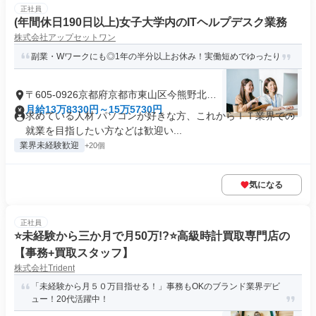
正社員
(年間休日190日以上)女子大学内のITヘルプデスク業務
株式会社アップセットワン
副業・Wワークにも◎1年の半分以上お休み！実働短めでゆったり
〒605-0926京都府京都市東山区今熊野北日
吉町
月給13万8330円～15万5730円
求めている人材 パソコンが好きな方、これからＩＴ業界での
就業を目指したい方などは歓迎い...
業界未経験歓迎
+20個
気になる
正社員
⭐未経験から三か月で月50万!?⭐高級時計買取専門店の
【事務+買取スタッフ】
株式会社Trident
「未経験から月５０万目指せる！」事務もOKのブランド業界デビ
ュー！20代活躍中！