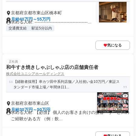
京都府京都市東山区橋本町
月給40万円～55万円
求める人材: -----------------------------------...
交通費支給
駅近5分以内
気になる
正社員
和牛すき焼きしゃぶしゃぶ店の店舗責任者
株式会社ユニシアホールディングス
【経験者採用】串カツ田中系列店舗／入社祝い金10万円／東証ス
タンダード市場上場／年間休日1...
京都府京都市東山区
月給30万円～50万円
求める人材: 【必須】 個人のお客さま向けの接客・サービスの
ご経験がある方 （例：飲...