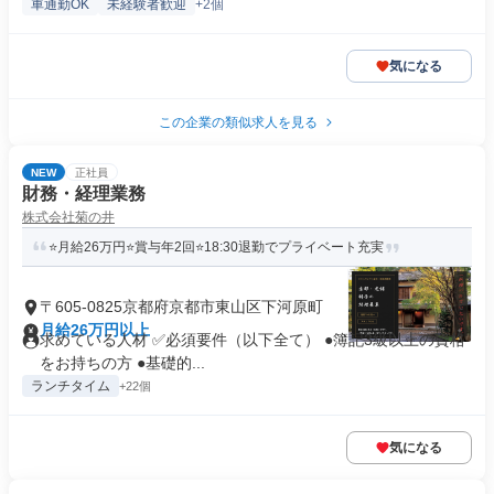
車通勤OK
未経験者歓迎
+2個
気になる
この企業の類似求人を見る
NEW
正社員
財務・経理業務
株式会社菊の井
⭐月給26万円⭐賞与年2回⭐18:30退勤でプライベート充実
〒605-0825京都府京都市東山区下河原町
月給26万円以上
求めている人材 ✅必須要件（以下全て） ●簿記3級以上の資格
をお持ちの方 ●基礎的...
ランチタイム
+22個
気になる