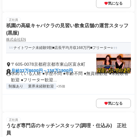
気になる
正社員
祇園の高級キャバクラの見習い飲食店舗の運営スタッフ
(黒服)
株式会社EN
ナイトワーク未経験9割■店長平均月収168万円■フリーター○
〒605-0078京都府京都市東山区富永町
月給33万8600円～158万1900円
求めている人材 ●学歴不問 ●年齢不問 ●無資格歓迎 ●未経験者
歓迎 ●フリーター歓迎...
制服あり
業界未経験歓迎
+35個
気になる
正社員
うなぎ専門店のキッチンスタッフ(調理・仕込み) 正社
員