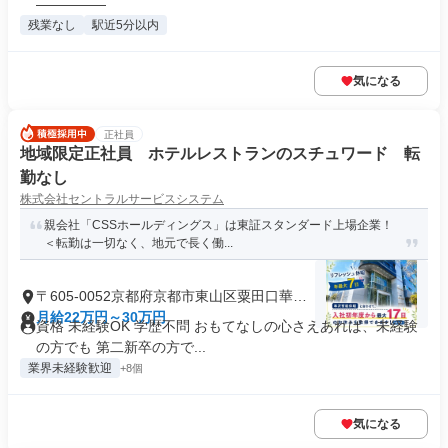
―――――
残業なし
駅近5分以内
気になる
正社員
地域限定正社員 ホテルレストランのスチュワード 転
勤なし
株式会社セントラルサービスシステム
親会社「CSSホールディングス」は東証スタンダード上場企業！
＜転勤は一切なく、地元で長く働...
〒605-0052京都府京都市東山区粟田口華頂
町
月給22万円～30万円
資格 未経験OK 学歴不問 おもてなしの心さえあれば、未経験
の方でも 第二新卒の方で...
業界未経験歓迎
+8個
気になる