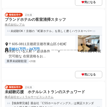
気になる
正社員
ブランドホテルの客室清掃スタッフ
株式会社レアル
未経験OK！京都の「町家ホテル」を美しく磨くハウスキーパー
〒605-0811京都府京都市東山区小松町
月給21万円～24万円
求めている人材 ✅ 必須条件 ￣￣V￣￣￣￣￣￣ 日本国内で就
労可能な 在留資格をお...
業界未経験歓迎
+20個
気になる
正社員
未経験応援 ホテルレストランのスチュワード
株式会社セントラルサービスシステム
【独身寮完備】親会社「CSSホールディングス」は東証スタンダ