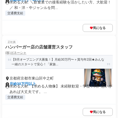
求める人材: ＼飲食業での接客経験を活かしたい方、大歓迎！
／ 和・洋・中ジャンルを問...
交通費支給
気になる
正社員
ハンバーガー店の店舗運営スタッフ
(株)ガネーシャ
【9月オープニング大募集！】月給30万円〜＋賞与年2回★みんな
一緒のスタートで安心！「家族...
京都府京都市東山区中之町
月給30万円以上
求める人材: 【求める人物像】 未経験歓迎・学歴不問。想いが
あれば大丈夫です。 ...
交通費支給
気になる