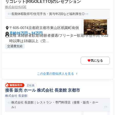
リゴレット(RIGOLETTO)のレセプション
株式会社HUGE
長期休暇取得可/住宅手当・賞与年2回など福利厚生◎
〒605-0074京都府京都市東山区祇園町南側
月給26万円～34万円
資格 未経験者歓迎/経験者優遇/フリーター歓迎/学歴不問 ※22
時以降は18歳以上（労...
交通費支給
気になる
この企業の類似求人を見る
正社員
接客 販売 ホール 株式会社 長楽館 京都市
株式会社 長楽館
株式会社 長楽館｜レストラン・専門料理店（接客・販売・ホー
ル）