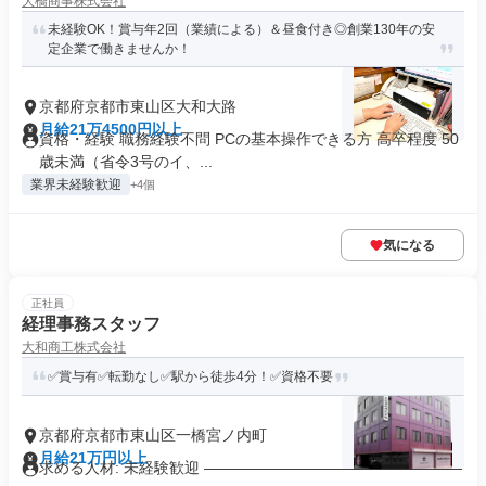
大橋商事株式会社
未経験OK！賞与年2回（業績による）＆昼食付き◎創業130年の安
定企業で働きませんか！
京都府京都市東山区大和大路
月給21万4500円以上
資格・経験 職務経験不問 PCの基本操作できる方 高卒程度 50
歳未満（省令3号のイ、...
業界未経験歓迎
+4個
気になる
正社員
経理事務スタッフ
大和商工株式会社
✅賞与有✅転勤なし✅駅から徒歩4分！✅資格不要
京都府京都市東山区一橋宮ノ内町
月給21万円以上
求める人材: 未経験歓迎 ―――――――――――――――――