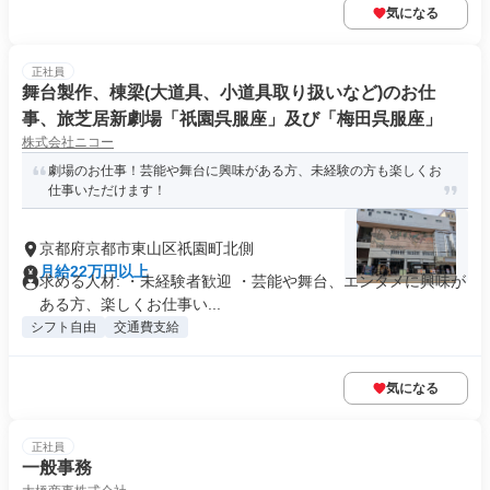
気になる
正社員
舞台製作、棟梁(大道具、小道具取り扱いなど)のお仕
事、旅芝居新劇場「祇園呉服座」及び「梅田呉服座」
株式会社ニコー
劇場のお仕事！芸能や舞台に興味がある方、未経験の方も楽しくお
仕事いただけます！
京都府京都市東山区祇園町北側
月給22万円以上
求める人材: ・未経験者歓迎 ・芸能や舞台、エンタメに興味が
ある方、楽しくお仕事い...
シフト自由
交通費支給
気になる
正社員
一般事務