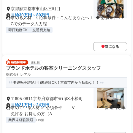
京都府京都市東山区三町目
月給30万円～80万円
求める人材: 《 応募条件・こんなあなたへ 》 ◆ 必須条件：P
Cでのデータ入力程...
即日勤務OK
交通費支給
気になる
正社員
ブランドホテルの客室クリーニングスタッフ
株式会社レアル
要運転免許(AT可)未経験OK！京都市内から転勤なし！
〒605-0811京都府京都市東山区小松町
月給21万円～24万円
求めている人材 ✅ 必須条件 ￣￣V￣￣￣￣￣￣ ・普通自動車
免許を お持ちの方（A...
業界未経験歓迎
+19個