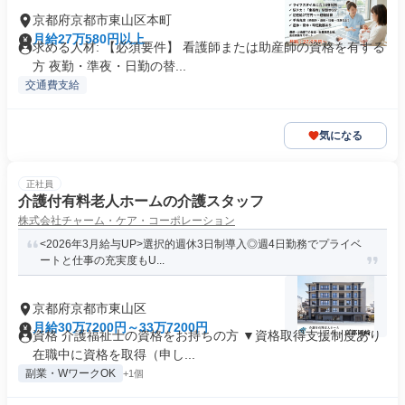
京都府京都市東山区本町
月給27万580円以上
求める人材: 【必須要件】 看護師または助産師の資格を有する
方 夜勤・準夜・日勤の替...
交通費支給
気になる
正社員
介護付有料老人ホームの介護スタッフ
株式会社チャーム・ケア・コーポレーション
<2026年3月給与UP>選択的週休3日制導入◎週4日勤務でプライベ
ートと仕事の充実度もU...
京都府京都市東山区
月給30万7200円～33万7200円
資格 介護福祉士の資格をお持ちの方 ▼資格取得支援制度あり
在職中に資格を取得（申し...
副業・WワークOK
+1個