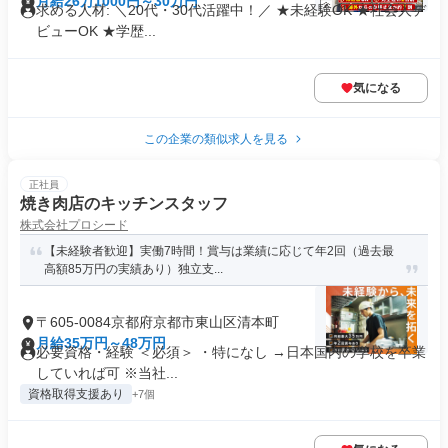
月給26万1000円～30万円
求める人材: ＼20代・30代活躍中！／ ★未経験OK ★社会人デ
ビューOK ★学歴...
気になる
この企業の類似求人を見る
正社員
焼き肉店のキッチンスタッフ
株式会社プロシード
【未経験者歓迎】実働7時間！賞与は業績に応じて年2回（過去最
高額85万円の実績あり）独立支...
〒605-0084京都府京都市東山区清本町
月給35万円～48万円
必要資格・経験 ＜必須＞ ・特になし →日本国内の学校を卒業
していれば可 ※当社...
資格取得支援あり
+7個