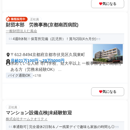
気になる
正社員
財団本部 労務事務(京都南西病院)
一般財団法人仁風会
4週8休制！保育所完備（託児所）！賞与2回(4カ月分)
〒612-8494京都府京都市伏見区久我東町
月給21万100円～29万5000円
求めている人材 専門学校、短大卒以上 一般事務などの経験が
ある方（労務未経験OK） ...
バイク通勤OK
+17個
気になる
正社員
マンション設備点検|未経験歓迎
株式会社チームクオリティ
車通勤可│完全週休2日制＆ノー残業デイで趣味も家族の時間も◎