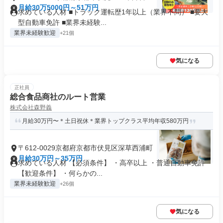
町
月給30万5000円～51万円
求めている人材 ■トラック運転歴1年以上（業界不問） ■要大
型自動車免許 ■業界未経験...
業界未経験歓迎
+21個
気になる
正社員
総合食品商社のルート営業
株式会社森野義
月給30万円〜＊土日祝休＊業界トップクラス平均年収580万円
〒612-0029京都府京都市伏見区深草西浦町
月給30万円～35万円
求めている人材 【必須条件】 ・高卒以上 ・普通自動車免許
【歓迎条件】 ・何らかの...
業界未経験歓迎
+26個
気になる