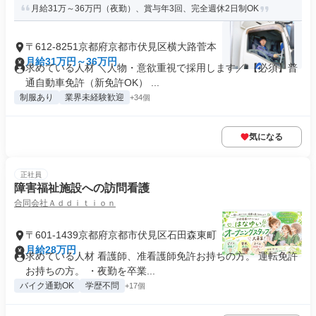
月給31万～36万円（夜勤）、賞与年3回、完全週休2日制OK
〒612-8251京都府京都市伏見区横大路菅本
月給31万円～36万円
求めている人材 ＼人物・意欲重視で採用します／ 【必須】普
通自動車免許（新免許OK） ...
制服あり
業界未経験歓迎
+34個
気になる
正社員
障害福祉施設への訪問看護
合同会社Ａｄｄｉｔｉｏｎ
〒601-1439京都府京都市伏見区石田森東町
月給28万円
求めている人材 看護師、准看護師免許お持ちの方。 運転免許
お持ちの方。 ・夜勤を卒業...
バイク通勤OK
学歴不問
+17個