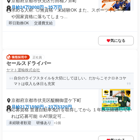
京都府京都市伏見区竹田桶ノ井町
月給24万9000円～35万円
求める人材: ◎無資格・未経験OK また、スポーツトレーナー
や国家資格に落ちてしまっ...
即日勤務OK
交通費支給
気になる
正社員
セールスドライバー
ヤマト運輸株式会社
自分のライフスタイルを大切にしてほしい。だからこそクロネコヤ
マトは収入も休日も充実
京都府京都市伏見区醍醐御霊ケ下町
月給21万1590円～23万5320円
応募資格 普通自動車免許を取得してから １年以上経過してい
れば応募可能 ※AT限定可...
未経験者歓迎
研修あり
+1個