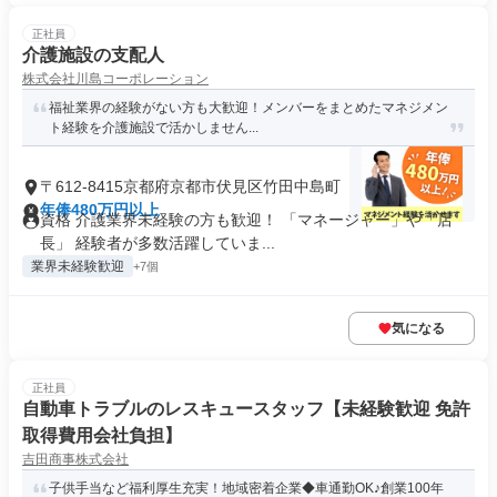
正社員
介護施設の支配人
株式会社川島コーポレーション
福祉業界の経験がない方も大歓迎！メンバーをまとめたマネジメン
ト経験を介護施設で活かしません...
〒612-8415京都府京都市伏見区竹田中島町
年俸480万円以上
資格 介護業界未経験の方も歓迎！ 「マネージャー」や「店
長」 経験者が多数活躍していま...
業界未経験歓迎
+7個
気になる
正社員
自動車トラブルのレスキュースタッフ【未経験歓迎 免許
取得費用会社負担】
吉田商事株式会社
子供手当など福利厚生充実！地域密着企業◆車通勤OK♪創業100年