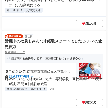
求める人材: 【応募条件】 ●普通自動車免許のみ ●45歳以下の
方 （長期勤続による...
即日勤務OK
交通費支給
気になる
正社員
活躍中の社員もみんな未経験スタートでした クルマの査
定買取
株式会社ナック
経験不問＆未経験大歓迎／車通勤OK＆バイク通勤OK
〒612-8471京都府京都市伏見区下鳥羽長田
町
月給27万円以上
求めている人材 ■大学・短大・専門学校・高校卒業以上の男女
■経験不問 ■未経験者歓迎...
業界未経験歓迎
歩合給あり
+22個
気になる