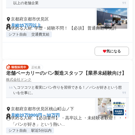
以上の老舗企業
京都府京都市伏見区
月給35万円以上
求める人材: 学歴・経験不問！ 【必須】 普通自動車免許
シフト自由
交通費支給
気になる
正社員
老舗ベーカリーのパン製造スタッフ【業界未経験向け】
株式会社ドンク
＼コツコツと着実にパン作りを習得できる！／パンが好きという想
いを仕事に。
京都府京都市伏見区桃山町山ノ下
月給20万9900円～30万円
求める人材: 【必須要件】 ・高卒以上 ・未経験者歓迎！ ・
「パンが好き」という熱い...
シフト自由
駅近5分以内