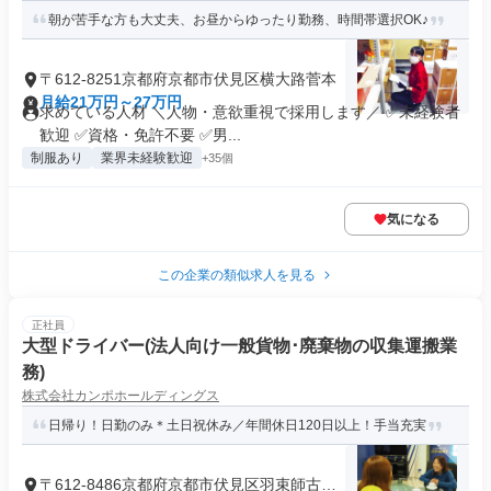
朝が苦手な方も大丈夫、お昼からゆったり勤務、時間帯選択OK♪
〒612-8251京都府京都市伏見区横大路菅本
月給21万円～27万円
求めている人材 ＼人物・意欲重視で採用します／ ✅未経験者
歓迎 ✅資格・免許不要 ✅男...
制服あり
業界未経験歓迎
+35個
気になる
この企業の類似求人を見る
正社員
大型ドライバー(法人向け一般貨物･廃棄物の収集運搬業
務)
株式会社カンポホールディングス
日帰り！日勤のみ＊土日祝休み／年間休日120日以上！手当充実
〒612-8486京都府京都市伏見区羽束師古川