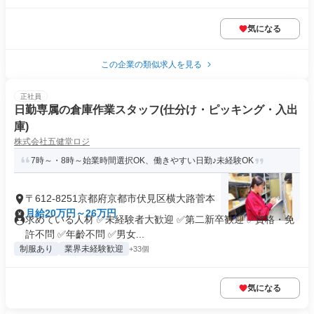
気になる
この企業の類似求人を見る
正社員
日勤専属の倉庫作業スタッフ(仕分け・ピッキング・入出
庫)
株式会社五健堂ロジ
7時～・8時～始業時間選択OK、働きやすい日勤♪未経験OK
〒612-8251京都府京都市伏見区横大路菅本
月給20万円～26万円
求めている人材 ✅未経験者大歓迎 ✅第二新卒歓迎 ✅資格・免
許不問 ✅年齡不問 ✅男女...
制服あり
業界未経験歓迎
+33個
気になる