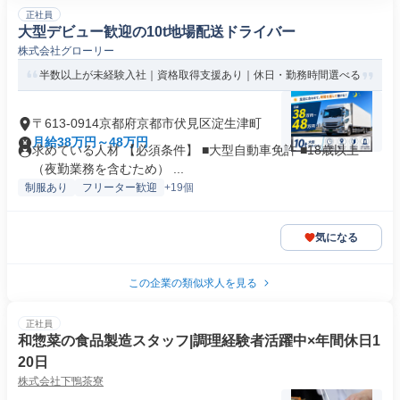
正社員
大型デビュー歓迎の10t地場配送ドライバー
株式会社グローリー
半数以上が未経験入社｜資格取得支援あり｜休日・勤務時間選べる
〒613-0914京都府京都市伏見区淀生津町
月給38万円～48万円
求めている人材 【必須条件】 ■大型自動車免許 ■18歳以上
（夜勤業務を含むため） ...
制服あり
フリーター歓迎
+19個
気になる
この企業の類似求人を見る
正社員
和惣菜の食品製造スタッフ|調理経験者活躍中×年間休日1
20日
株式会社下鴨茶寮