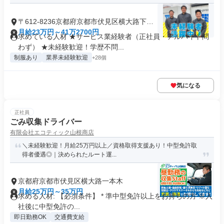
〒612-8236京都府京都市伏見区横大路下三
栖里ノ内
月給23万円～41万2700円
求めている人材 ★サービス業経験者（正社員・アルバイト問
わず） ★未経験歓迎！学歴不問...
制服あり
業界未経験歓迎
+28個
気になる
正社員
ごみ収集ドライバー
有限会社エコティック山根商店
＼未経験歓迎！月給25万円以上／資格取得支援あり！中型免許取
得者優遇◎｜決められたルート運...
京都府京都市伏見区横大路一本木
月給25万円～35万円
求める人材: 【必須条件】 * 準中型免許以上をお持ちの方 ※入
社後に中型免許の...
即日勤務OK
交通費支給