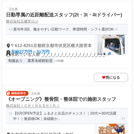
正社員
日勤専属の近距離配送スタッフ(2t・3t・4tドライバー)
株式会社五健堂ロジ
賞与年3回、働きやすい日勤ワーク、希望時間・シフト選択OK
〒612-8251京都府京都市伏見区横大路菅本
月給27万円～31万円
求めている人材 _/_/_/_/_/_/_/_/_/_/_/_/_/_/_/_/_/_...
制服あり
業界未経験歓迎
+34個
気になる
正社員
《オープニング》整骨院・整体院での施術スタッフ
株式会社ＩＣＨＩＮＯＳＨＩＫＩ
【6月OPEN予定】ふるさと出店のチャンス！｜20代〜30代活躍
中！｜無資格OK｜未経験か...