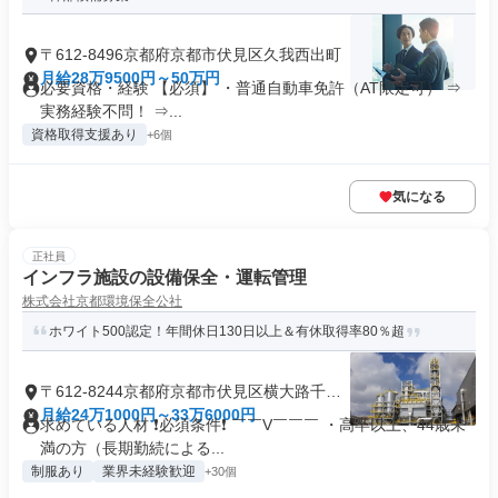
〒612-8496京都府京都市伏見区久我西出町
月給28万9500円～50万円
必要資格・経験 【必須】 ・普通自動車免許（AT限定可） ⇒
実務経験不問！ ⇒...
資格取得支援あり
+6個
気になる
正社員
インフラ施設の設備保全・運転管理
株式会社京都環境保全公社
ホワイト500認定！年間休日130日以上＆有休取得率80％超
〒612-8244京都府京都市伏見区横大路千両
松町
月給24万1000円～33万6000円
求めている人材 ❗必須条件❗ ￣￣V￣￣￣ ・高卒以上、44歳未
満の方（長期勤続による...
制服あり
業界未経験歓迎
+30個