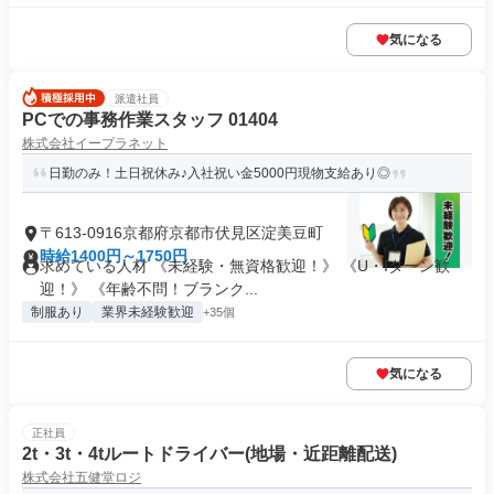
気になる
派遣社員
PCでの事務作業スタッフ 01404
株式会社イープラネット
日勤のみ！土日祝休み♪入社祝い金5000円現物支給あり◎
〒613-0916京都府京都市伏見区淀美豆町
時給1400円～1750円
求めている人材 《未経験・無資格歓迎！》 《U・Iターン歓
迎！》 《年齢不問！ブランク...
制服あり
業界未経験歓迎
+35個
気になる
正社員
2t・3t・4tルートドライバー(地場・近距離配送)
株式会社五健堂ロジ