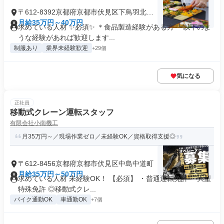
〒612-8392京都府京都市伏見区下鳥羽北ノ
口町
月給35万円～40万円
求めている人材 ✨必須✨ ＊食品製造経験がある方 ┗以下のよ
うな経験があれば歓迎します...
制服あり
業界未経験歓迎
+29個
気になる
正社員
移動式クレーン運転スタッフ
有限会社小南機工
月35万円～／現場作業ゼロ／未経験OK／資格取得支援◎
〒612-8456京都府京都市伏見区中島中道町
月給35万円～50万円
求めている人材 未経験OK！ 【必須】 ・普通運転免許 ・大型
特殊免許 ◎移動式クレ...
バイク通勤OK
車通勤OK
+7個