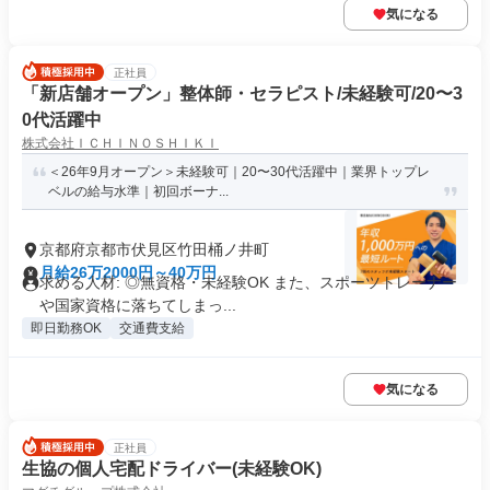
気になる
正社員
「新店舗オープン」整体師・セラピスト/未経験可/20〜3
0代活躍中
株式会社ＩＣＨＩＮＯＳＨＩＫＩ
＜26年9月オープン＞未経験可｜20〜30代活躍中｜業界トップレ
ベルの給与水準｜初回ボーナ...
京都府京都市伏見区竹田桶ノ井町
月給26万2000円～40万円
求める人材: ◎無資格・未経験OK また、スポーツトレーナー
や国家資格に落ちてしまっ...
即日勤務OK
交通費支給
気になる
正社員
生協の個人宅配ドライバー(未経験OK)