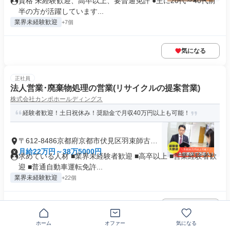
資格 未経験歓迎、高卒以上、要普通免許 ●主に20代～40代前
半の方が活躍しています...
業界未経験歓迎
+7個
気になる
正社員
法人営業･廃棄物処理の営業(リサイクルの提案営業)
株式会社カンポホールディングス
経験者歓迎！土日祝休み！奨励金で月収40万円以上も可能！
〒612-8486京都府京都市伏見区羽束師古川
町
月給22万円～38万5000円
求めている人材 ■業界未経験者歓迎 ■高卒以上 ■営業経験者歓
迎 ■普通自動車運転免許...
業界未経験歓迎
+22個
気になる
ホーム
オファー
気になる