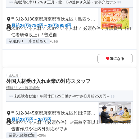
有給消化率71.2％★正月・盆・GW連休★入浴・食事介助ナシ
〒612-8136京都府京都市伏見区向島四ツ谷
池
月給26万9792円～29万8958円
求めている人材 ⭐ 求めている人材 ⭐ 必須条件：介護資格（初
任者研修以上）/ 普通自...
制服あり
歩合給あり
+31個
気になる
正社員
外国人材受け入れ企業の対応スタッフ
情報リンク協同組合
未経験者歓迎！年間休日125日働きやすさ◎月給25万円～
〒612-8445京都府京都市伏見区竹田浄菩提
院町
月給23万円～30万円
求めている人材 【必須条件】 ✅高校卒業以上 ✅日本語での報
告書作成や社内外対応ができ...
業界未経験歓迎
+29個