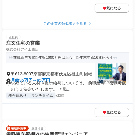
気になる
この企業の類似求人を見る
正社員
注文住宅の営業
株式会社アイ工務店
前職給与考慮◎年収1000万円以上も可◎年末年始16連休あり
〒612-8007京都府京都市伏見区桃山町因幡
月給35万円～65万円
求めている人材 ⭐提示給与については、 前職給与・役職考慮
のうえ決定いたします。 ＊職...
歩合給あり
ランチタイム
+23個
気になる
派遣社員
歯科用医療機器の生産管理エンジニア