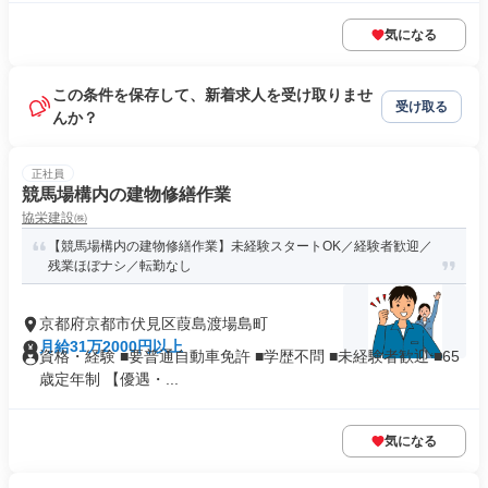
気になる
この条件を保存して、新着求人を受け取りませ
受け取る
んか？
正社員
競馬場構内の建物修繕作業
協栄建設㈱
【競馬場構内の建物修繕作業】未経験スタートOK／経験者歓迎／
残業ほぼナシ／転勤なし
京都府京都市伏見区葭島渡場島町
月給31万2000円以上
資格・経験 ■要普通自動車免許 ■学歴不問 ■未経験者歓迎 ■65
歳定年制 【優遇・...
気になる