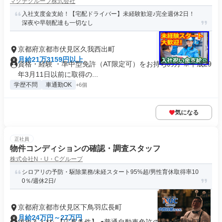
マグチグループ株式会社
入社支度金支給！【宅配ドライバー】未経験歓迎♪完全週休2日！
深夜や早朝配達も一切なし
京都府京都市伏見区久我西出町
月給21万3159円以上
資格・経験 ・準中型免許（AT限定可）をお持ちの方 ※平成29
年3月11日以前に取得の...
学歴不問
車通勤OK
+6個
気になる
正社員
物件コンディションの確認・調査スタッフ
株式会社N・U・Cグループ
シロアリの予防・駆除業務/未経スタート95%超/男性育休取得率10
0％/週休2日/
京都府京都市伏見区下鳥羽広長町
月給24万円～27万円