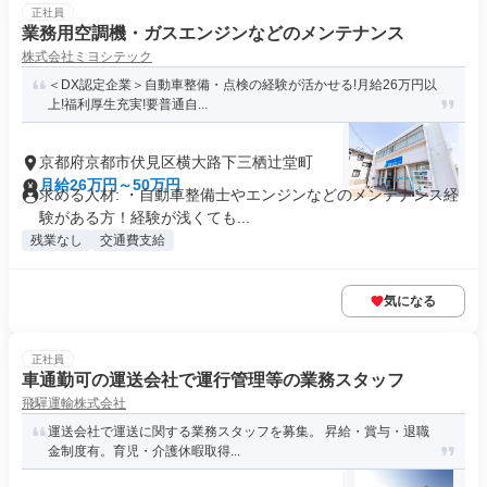
正社員
業務用空調機・ガスエンジンなどのメンテナンス
株式会社ミヨシテック
＜DX認定企業＞自動車整備・点検の経験が活かせる!月給26万円以
上!福利厚生充実!要普通自...
京都府京都市伏見区横大路下三栖辻堂町
月給26万円～50万円
求める人材: ・自動車整備士やエンジンなどのメンテナンス経
験がある方！経験が浅くても...
残業なし
交通費支給
気になる
正社員
車通勤可の運送会社で運行管理等の業務スタッフ
飛驒運輸株式会社
運送会社で運送に関する業務スタッフを募集。 昇給・賞与・退職
金制度有。育児・介護休暇取得...