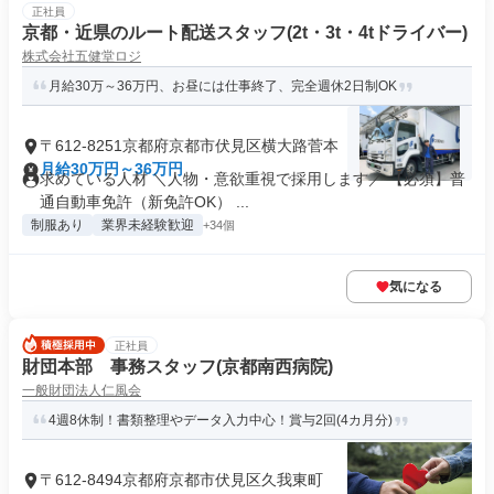
正社員
京都・近県のルート配送スタッフ(2t・3t・4tドライバー)
株式会社五健堂ロジ
月給30万～36万円、お昼には仕事終了、完全週休2日制OK
〒612-8251京都府京都市伏見区横大路菅本
月給30万円～36万円
求めている人材 ＼人物・意欲重視で採用します／ 【必須】普
通自動車免許（新免許OK） ...
制服あり
業界未経験歓迎
+34個
気になる
正社員
財団本部 事務スタッフ(京都南西病院)
一般財団法人仁風会
4週8休制！書類整理やデータ入力中心！賞与2回(4カ月分)
〒612-8494京都府京都市伏見区久我東町