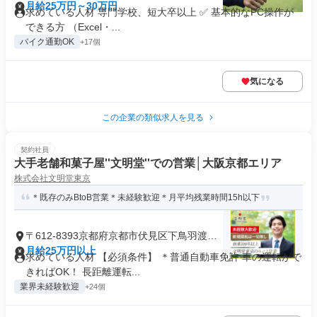
月給25万円～30万円
求めている人材 専門学校、短大卒以上 ✅ 基本的なPC操作が
できる方 （Excel・...
バイク通勤OK
+17個
気になる
この企業の類似求人を見る
契約社員
大手老舗和菓子屋''文明堂''での営業│大阪京都エリア
株式会社文明堂東京
＊既存のみBtoB営業＊未経験歓迎＊月平均残業時間15h以下
〒612-8393京都府京都市伏見区下鳥羽渡瀬
町
月給25万円以上
求めている人材 【必須条件】 ＊普通自動車免許 車の運転がで
きればOK！ 長距離運転...
業界未経験歓迎
+24個