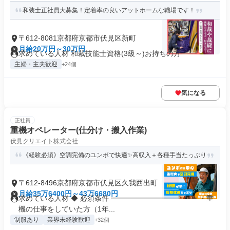
和装士正社員大募集！定着率の良いアットホームな職場です！
〒612-8081京都府京都市伏見区新町
月給20万円～30万円
求めている人材 和裁技能士資格(3級～)お持ちの方
主婦・主夫歓迎
+24個
気になる
正社員
重機オペレーター(仕分け・搬入作業)
伏見クリエイト株式会社
《経験必須》空調完備のユンボで快適✨高収入＋各種手当たっぷり
〒612-8496京都府京都市伏見区久我西出町
月給35万6400円～43万6680円
求めている人材 ◆ 必須条件 ━━━━━━━━━━━━ ・重
機の仕事をしていた方（1年...
制服あり
業界未経験歓迎
+32個