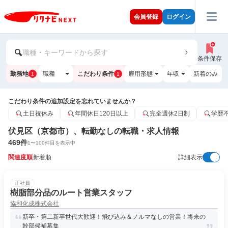
会員登録
ログイン
職種・キーワードから探す
条件保存
勤務地
職種
こだわり条件
雇用形態
年収
新着のみ
1
1
こだわり条件の追加設定を忘れていませんか？
土日祝休み
年間休日120日以上
完全週休2日制
学歴
伏見区（京都市）、転勤なしの転職・求人情報
469
件
1
〜
100
件目を表示中
関連度順
新着順
詳細表示
正社員
樹脂部分品のルート営業スタッフ
協和化成株式会社
新卒・第二新卒世代大歓迎！飛び込み＆ノルマなしの営業！将来の
幹部候補募集