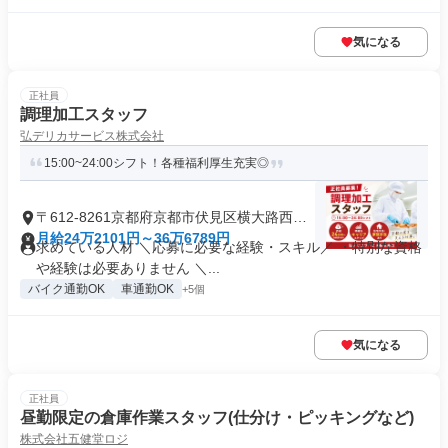
気になる
正社員
調理加工スタッフ
弘デリカサービス株式会社
15:00~24:00シフト！各種福利厚生充実◎
〒612-8261京都府京都市伏見区横大路西海
道
月給24万2101円～36万6789円
求めている人材 ＼応募に必要な経験・スキル／ ・特別な資格
や経験は必要ありません ＼...
バイク通勤OK
車通勤OK
+5個
気になる
正社員
昼勤限定の倉庫作業スタッフ(仕分け・ピッキングなど)
株式会社五健堂ロジ