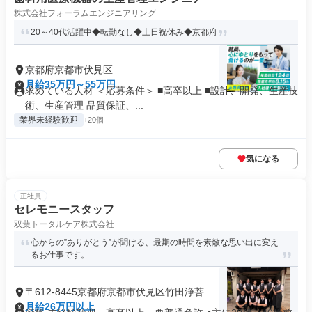
株式会社フォーラムエンジニアリング
20～40代活躍中◆転勤なし◆土日祝休み◆京都府
京都府京都市伏見区
月給35万円～55万円
求めている人材 ＜応募条件＞ ■高卒以上 ■設計、開発、生産技
術、生産管理 品質保証、...
業界未経験歓迎
+20個
気になる
正社員
セレモニースタッフ
双葉トータルケア株式会社
心からの”ありがとう”が聞ける、最期の時間を素敵な思い出に変え
るお仕事です。
〒612-8445京都府京都市伏見区竹田浄菩提
院町
月給26万円以上