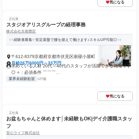
気になる
正社員
スタジオアリスグループの経理事務
株式会社京都豊匠
経験者募集✨安定基盤で腰を据えて働けます♪スキルUP可能◎
〒612-8379京都府京都市伏見区南寝小屋町
月給26万6000円～33万円
求めている人材 20代～40代のスタッフが活躍できる職場です
◎ ⭐：必須条件 ￣￣￣...
業界未経験歓迎
+27個
気になる
正社員
お盆もちゃんと休めます│未経験もOK|デイ介護職スタッ
フ
安心ライフ株式会社