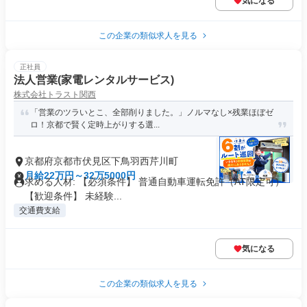
気になる
この企業の類似求人を見る
正社員
法人営業(家電レンタルサービス)
株式会社トラスト関西
「営業のツラいとこ、全部削りました。」ノルマなし×残業ほぼゼ
ロ！京都で賢く定時上がりする選...
京都府京都市伏見区下鳥羽西芹川町
月給22万円～32万5000円
求める人材: 【必須条件】 普通自動車運転免許（AT限定可）
【歓迎条件】 未経験...
交通費支給
気になる
この企業の類似求人を見る