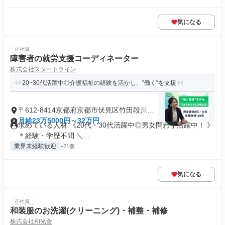
気になる
正社員
障害者の就労支援コーディネーター
株式会社スタートライン
20~30代活躍中◎介護福祉の経験を活かし、”働く”を支援
〒612-8414京都府京都市伏見区竹田段川原
町
月給23万5000円～32万円
求めている人材 《20代・30代活躍中◎男女問わず活躍中！ 》
＊経験・学歴不問 ＼...
業界未経験歓迎
+21個
気になる
正社員
和装服のお洗濯(クリーニング)・補整・補修
株式会社和光舎