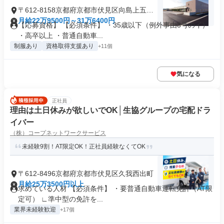
〒612-8158京都府京都市伏見区向島上五反
田
月給22万9500円～31万6400円
【応募資格】 【必須条件】 ・35歳以下（例外事由3号のイ）
・高卒以上 ・普通自動車...
制服あり
資格取得支援あり
+11個
気になる
正社員
理由は土日休みが欲しいでOK│生協グループの宅配ドラ
イバー
（株）コープネットワークサービス
未経験9割！AT限定OK！正社員経験なくてOK
〒612-8496京都府京都市伏見区久我西出町
月給25万3500円以上
求めている人材 【必須条件】 ・要普通自動車運転免許（AT限
定可） ∟準中型の免許を...
業界未経験歓迎
+17個