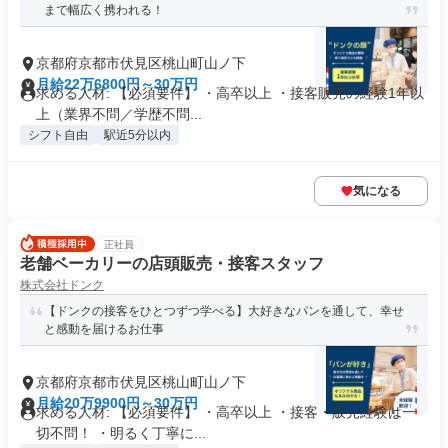
まで幅広く携われる！
京都府京都市伏見区桃山町山ノ下
月給22万6800円～30万円
求める人材: 【必須要件】 ・高卒以上 ・接客販売の経験1年以
上（業界不問／学歴不問...
シフト自由
駅近5分以内
気になる
正社員
老舗ベーカリーの店頭販売・接客スタッフ
株式会社ドンク
【ドンクの接客をひとつずつ学べる】大好きなパンを通して、幸せ
と感動を届けるお仕事
京都府京都市伏見区桃山町山ノ下
月給20万9900円～30万円
求める人材: 【必須要件】 ・高卒以上 ・接客・販売経験は一
切不問！ ・明るく丁寧に...