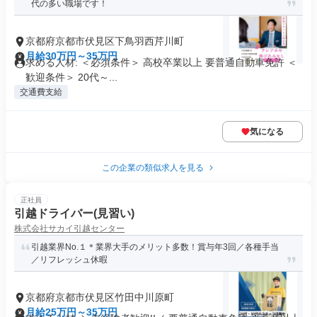
代の多い職場です！
京都府京都市伏見区下鳥羽西芹川町
月給30万円～35万円
求める人材: ＜必須条件＞ 高校卒業以上 要普通自動車免許 ＜
歓迎条件＞ 20代～...
交通費支給
気になる
この企業の類似求人を見る
正社員
引越ドライバー(見習い)
株式会社サカイ引越センター
引越業界No.１＊業界大手のメリット多数！賞与年3回／各種手当
／リフレッシュ休暇
京都府京都市伏見区竹田中川原町
月給25万円～35万円