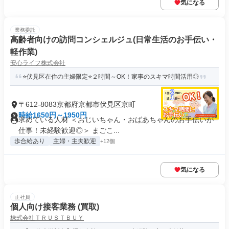
気になる
業務委託
高齢者向けの訪問コンシェルジュ(日常生活のお手伝い・
軽作業)
安心ライフ株式会社
⭐伏見区在住の主婦限定⭐２時間～OK！家事のスキマ時間活用◎
〒612-8083京都府京都市伏見区京町
時給1650円～1950円
求めている人材 ＜おじいちゃん・おばあちゃんのお手伝いが
仕事！未経験歓迎◎＞ まごこ...
歩合給あり
主婦・主夫歓迎
+12個
気になる
正社員
個人向け接客業務 (買取)
株式会社ＴＲＵＳＴＢＵＹ