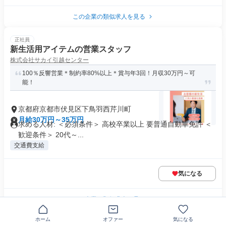
この企業の類似求人を見る
正社員
新生活用アイテムの営業スタッフ
株式会社サカイ引越センター
100％反響営業＊制約率80%以上＊賞与年3回！月収30万円～可
能！
京都府京都市伏見区下鳥羽西芹川町
月給30万円～35万円
求める人材: ＜必須条件＞ 高校卒業以上 要普通自動車免許 ＜
歓迎条件＞ 20代～...
交通費支給
気になる
この企業の類似求人を見る
ホーム
オファー
気になる
正社員