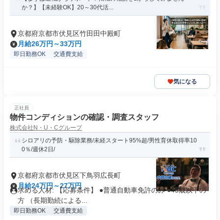
か？】【未経験OK】20～30代活...
京都府京都市伏見区竹田田中殿町
月給26万円～33万円
即日勤務OK
交通費支給
気になる
正社員
物件コンディションの確認・調査スタッフ
株式会社N・U・Cグループ
シロアリの予防・駆除業務/未経スタート95%超/男性育休取得率10
0％/週休2日/
京都府京都市伏見区下鳥羽広長町
月給24万円～27万円
求める人材: 【応募条件】 ●普通自動車免許のみ ●45歳以下の
方 （長期勤続による...
即日勤務OK
交通費支給