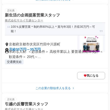
正社員
新生活の企画提案営業スタッフ
株式会社サカイ引越センター
100％反響営業＊制約率80%以上＊賞与年3回！月収30万円～可
能！
京都府京都市伏見区竹田中川原町
月給30万円～35万円
求める人材: ＜必須条件＞ 高校卒業以上 要普通自動車免許 ＜
歓迎条件＞ 20代～...
交通費支給
気になる
この企業の類似求人を見る
正社員
引越の反響営業スタッフ
株式会社サカイ引越センター