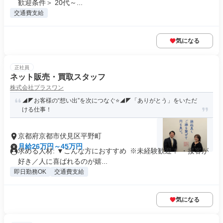
歓迎条件＞ 20代～...
交通費支給
気になる
正社員
ネット販売・買取スタッフ
株式会社プラスワン
◢◤お客様の“想い出”を次につなぐ⭐◢◤「ありがとう」をいただ
ける仕事！
京都府京都市伏見区平野町
月給26万円～45万円
求める人材: ▼こんな方におすすめ ※未経験歓迎！ ・接客が
好き／人に喜ばれるのが嬉...
即日勤務OK
交通費支給
気になる