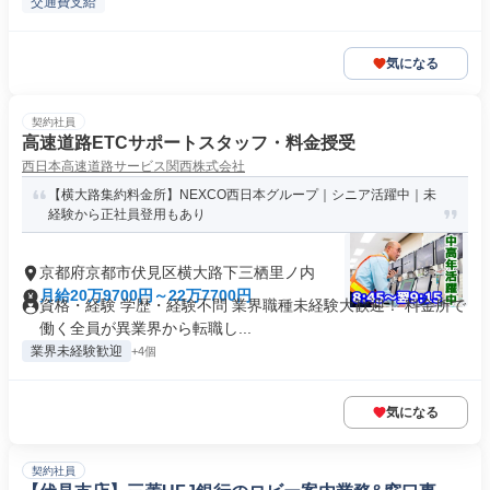
交通費支給
気になる
契約社員
高速道路ETCサポートスタッフ・料金授受
西日本高速道路サービス関西株式会社
【横大路集約料金所】NEXCO西日本グループ｜シニア活躍中｜未
経験から正社員登用もあり
京都府京都市伏見区横大路下三栖里ノ内
月給20万9700円～22万7700円
資格・経験 学歴・経験不問 業界職種未経験大歓迎！ 料金所で
働く全員が異業界から転職し...
業界未経験歓迎
+4個
気になる
契約社員