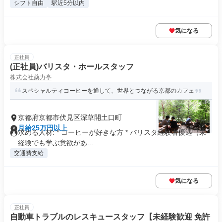
シフト自由
駅近5分以内
気になる
正社員
(正社員)バリスタ・ホールスタッフ
株式会社薬力亭
スペシャルティコーヒーを通して、世界とつながる京都のカフェ
京都府京都市伏見区深草開土口町
月給25万円以上
求める人材: * コーヒーが好きな方 * バリスタ経験者優遇（未
経験でも学ぶ意欲があ...
交通費支給
気になる
正社員
自動車トラブルのレスキュースタッフ【未経験歓迎 免許