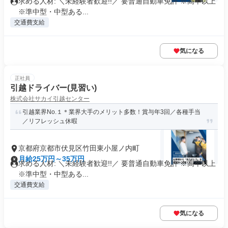
求める人材: ＼未経験者歓迎!!／ 要普通自動車免許 ※高卒以上
※準中型・中型ある...
交通費支給
気になる
正社員
引越ドライバー(見習い)
株式会社サカイ引越センター
引越業界No.１＊業界大手のメリット多数！賞与年3回／各種手当
／リフレッシュ休暇
京都府京都市伏見区竹田東小屋ノ内町
月給25万円～35万円
求める人材: ＼未経験者歓迎!!／ 要普通自動車免許 ※高卒以上
※準中型・中型ある...
交通費支給
気になる