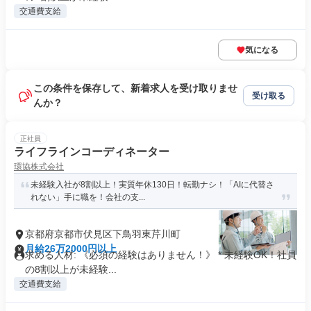
交通費支給
気になる
この条件を保存して、新着求人を受け取りませ
受け取る
んか？
正社員
ライフラインコーディネーター
環協株式会社
未経験入社が8割以上！実質年休130日！転勤ナシ！「AIに代替さ
れない」手に職を！会社の支...
京都府京都市伏見区下鳥羽東芹川町
月給26万2000円以上
求める人材: 《必須の経験はありません！》 * 未経験OK！社員
の8割以上が未経験...
交通費支給