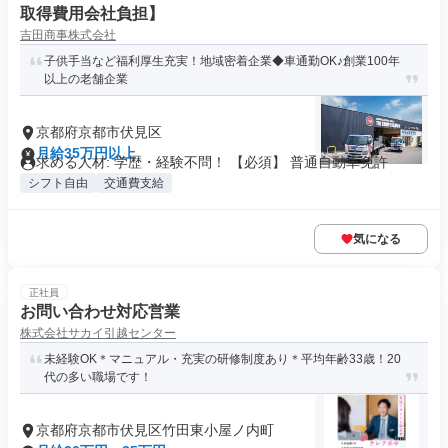
取得費用会社負担】
吉田商事株式会社
子供手当など福利厚生充実！地域密着企業◆車通勤OK♪創業100年
以上の老舗企業
京都府京都市伏見区
月給35万円以上
求める人材: 学歴・経験不問！ 【必須】 普通自動車免許
シフト自由
交通費支給
気になる
正社員
お問い合わせ対応営業
株式会社サカイ引越センター
未経験OK＊マニュアル・充実の研修制度あり＊平均年齢33歳！20
代の多い職場です！
京都府京都市伏見区竹田東小屋ノ内町