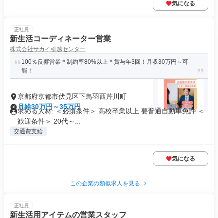
気になる
正社員
新生活コーディネーター営業
株式会社サカイ引越センター
100％反響営業＊制約率80%以上＊賞与年3回！月収30万円～可
能！
京都府京都市伏見区下鳥羽西芹川町
月給30万円～35万円
求める人材: ＜必須条件＞ 高校卒業以上 要普通自動車免許 ＜
歓迎条件＞ 20代～...
交通費支給
気になる
この企業の類似求人を見る
正社員
新生活用アイテムの営業スタッフ