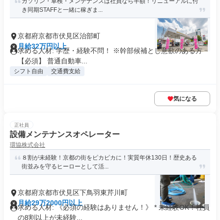
ガソリン・車検・メンテナンスは社員なら半額！リニューアルに付
き同期STAFFと一緒に稼ぎま...
京都府京都市伏見区治部町
月給32万円以上
求める人材: 学歴・経験不問！ ※幹部候補とし意欲のある方
【必須】 普通自動車...
シフト自由
交通費支給
気になる
正社員
設備メンテナンスオペレーター
環協株式会社
８割が未経験！京都の街をピカピカに！実質年休130日！歴史ある
街並みを守るヒーローとして活...
京都府京都市伏見区下鳥羽東芹川町
月給29万2000円以上
求める人材: 《必須の経験はありません！》 * 未経験OK！社員
の8割以上が未経験...