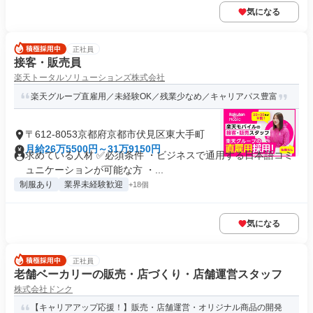
気になる
正社員
接客・販売員
楽天トータルソリューションズ株式会社
楽天グループ直雇用／未経験OK／残業少なめ／キャリアパス豊富
〒612-8053京都府京都市伏見区東大手町
月給26万5500円～31万9150円
求めている人材 ✅必須条件 ・ビジネスで通用する日本語コミ
ュニケーションが可能な方 ・...
制服あり
業界未経験歓迎
+18個
気になる
正社員
老舗ベーカリーの販売・店づくり・店舗運営スタッフ
株式会社ドンク
【キャリアアップ応援！】販売・店舗運営・オリジナル商品の開発