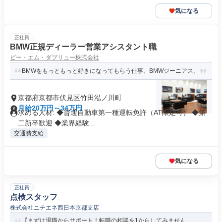
気になる
正社員
BMW正規ディーラー営業アシスタント職
ビー・エム・ダブリュー株式会社
BMWをもっともっと好きになってもらう仕事、BMWジーニアス。
京都府京都市伏見区竹田泓ノ川町
月給20万円～34万円
求める人材: ◆普通自動車第一種運転免許（AT限定可） ◆第
二新卒歓迎 ◆業界経験...
交通費支給
気になる
正社員
点検スタッフ
株式会社ニチエネ西日本京都支店
【まずは退職からサポート！転職の相談を1からしてみません