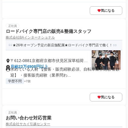
気になる
正社員
ロードバイク専門店の販売&整備スタッフ
株式会社BAインターナショナル
★26年オープン予定の新店舗配属★ロードバイク専門店で働く！
〒612-0881京都府京都市伏見区深草稲荷御
前町
月給23万4908円以上
求めている人材 【接客・販売経験必須、自転車業界経験者歓
迎】 ・接客販売経験（業界問わ...
学歴不問
+7個
気になる
正社員
お問い合わせ対応営業
株式会社サカイ引越センター