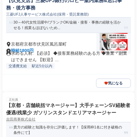
【伏見支店】三菱UFJ銀行のロビー案内業務&窓口事
務・後方事務
三菱UFJ人事サービス株式会社(採用・受託業務部)
30～40代女性活躍中/ブランクOK/金融・接客・事務の経験を活か
せる！残業もほぼないため...
京都府京都市伏見区風呂屋町
時給1800円
求める人材: 【必須】 ◆接客業務経験のある方 ◆兼業・副業
はできません 【歓迎】...
交通費支給
駅近5分以内
気になる
正社員
【京都・店舗統括マネージャー】大手チェーンSV経験者
優遇/残業少 ガソリンスタンドエリアマネージャー
吉田商事株式会社
貴方の経験と知識を存分に評価します！【採用枠1名に付き破格の
条件にて】