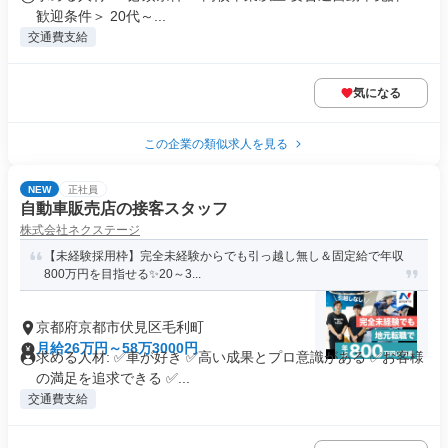
歓迎条件＞ 20代～...
交通費支給
気になる
この企業の類似求人を見る
NEW
正社員
自動車販売店の接客スタッフ
株式会社ネクステージ
【未経験採用枠】完全未経験からでも引っ越し無し＆固定給で年収
800万円を目指せる✨20～3...
京都府京都市伏見区毛利町
月給26万円～58万3000円
求める人材: ✅車が好き ✅高い成果とプロ意識がある ✅お客様
の満足を追求できる ✅...
交通費支給