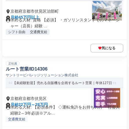
京都府京都市伏見区治部町
月給45万円以上
求める人材: 資格 【必須】 ・ガソリンスタンドでのマネージ
ャー（店長）経験 ...
シフト自由
交通費支給
気になる
正社員
ルート営業/ID14306
サントリービバレッジソリューション株式会社
【未経験歓迎】売れる自販機を企画するルート営業｜年休127日
京都府京都市伏見区
月給22万円～28万円
求める人材: 【必須条件】 ◇運転免許をお持ちの方 ・社会人
経験2～3年必須※アル...
交通費支給