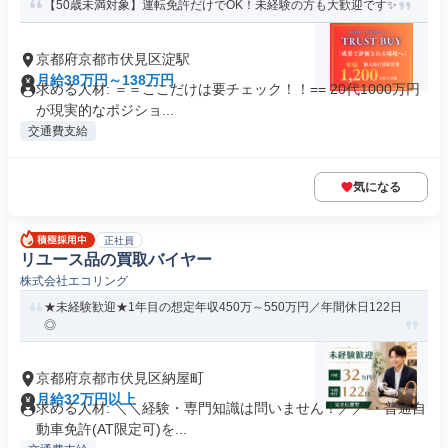
【50歳未満対象】運転免許だけでOK！未経験の方も大歓迎です✨
京都府京都市伏見区淀駅
月給38万円～138万円
求める人材: ＝＝ここだけは要チェック！！== 20代1000万円
が現実的なポジショ...
交通費支給
気になる
正社員
リユース品の買取バイヤー
株式会社エコリング
★未経験歓迎★1年目の想定年収450万～550万円／年間休日122日
◎
京都府京都市伏見区納屋町
月給32万円以上
求める人材: ＼＼経験・専門知識は問いません！／／ ・普通自
動車免許(AT限定可)を...