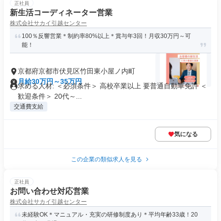
正社員
新生活コーディネーター営業
株式会社サカイ引越センター
100％反響営業＊制約率80%以上＊賞与年3回！月収30万円～可
能！
京都府京都市伏見区竹田東小屋ノ内町
月給30万円～35万円
求める人材: ＜必須条件＞ 高校卒業以上 要普通自動車免許 ＜
歓迎条件＞ 20代～...
交通費支給
気になる
この企業の類似求人を見る
正社員
お問い合わせ対応営業
株式会社サカイ引越センター
未経験OK＊マニュアル・充実の研修制度あり＊平均年齢33歳！20