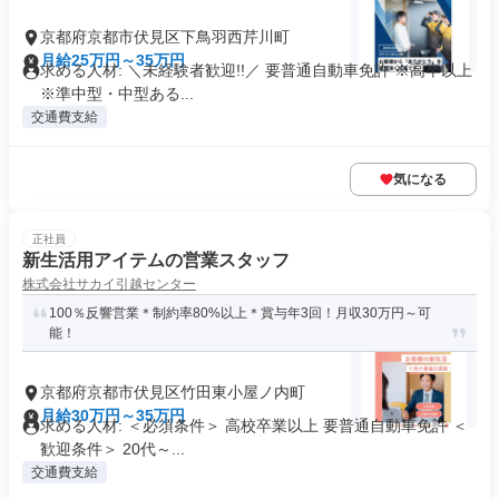
京都府京都市伏見区下鳥羽西芹川町
月給25万円～35万円
求める人材: ＼未経験者歓迎!!／ 要普通自動車免許 ※高卒以上
※準中型・中型ある...
交通費支給
気になる
正社員
新生活用アイテムの営業スタッフ
株式会社サカイ引越センター
100％反響営業＊制約率80%以上＊賞与年3回！月収30万円～可
能！
京都府京都市伏見区竹田東小屋ノ内町
月給30万円～35万円
求める人材: ＜必須条件＞ 高校卒業以上 要普通自動車免許 ＜
歓迎条件＞ 20代～...
交通費支給