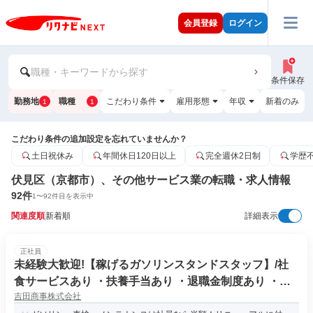
会員登録
ログイン
職種・キーワードから探す
条件保存
勤務地
職種
こだわり条件
雇用形態
年収
新着のみ
1
1
こだわり条件の追加設定を忘れていませんか？
土日祝休み
年間休日120日以上
完全週休2日制
学歴
伏見区（京都市）、その他サービス業の転職・求人情報
92
件
1
〜
92
件目を表示中
関連度順
新着順
詳細表示
正社員
未経験大歓迎!【稼げるガソリンスタンドスタッフ】/社
食サービスあり ・扶養手当あり ・退職金制度あり ・再
吉田商事株式会社
雇用制度あり※年齢上限あり