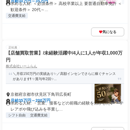
月給30万円～35万円
求める人材: ＜必須条件＞ 高校卒業以上 要普通自動車免許 ＜
歓迎条件＞ 20代～...
交通費支給
気になる
正社員
【店舗買取営業】/未経験活躍中/4人に1人が年収1,000万
円
株式会社いーふらん
＼月収150万円の実績あり✨／高額インセンでさらに稼ぐチャンス
があります❗ ✨賞与年2回✨...
京都府京都市伏見区下鳥羽広長町
月給35万円～200万円
求める人材: ・営業、接客などの前職の経験を活かしたい ・テ
レアポや飛び込みを卒業し...
シフト自由
交通費支給