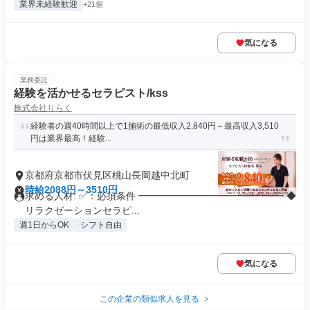
業界未経験歓迎
+21個
気になる
業務委託
経験を活かせるセラピスト/kss
株式会社りらく
経験者の週40時間以上で1施術の最低収入2,840円～最高収入3,510
円は業界最高！経験...
京都府京都市伏見区桃山長岡越中北町
時給2088円～3510円
求める人材: ✅：必須条件 ━━━━━━━━━━━━━━━ ◆
リラクゼーションセラピ...
週1日からOK
シフト自由
気になる
この企業の類似求人を見る