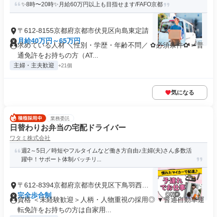
✨8時〜20時✨月給60万円以上も目指せます/FAFO京都
〒612-8155京都府京都市伏見区向島東定請
月給40万円～65万円
求めている人材 ＼性別・学歴・年齢不問／ ✿必須条件✿ ➳普
通免許をお持ちの方（AT...
主婦・主夫歓迎
+21個
気になる
業務委託
日替わりお弁当の宅配ドライバー
ワタミ株式会社
週2～5日／時短やフルタイムなど働き方自由♪主婦(夫)さん多数活
躍中！サポート体制バッチリ...
〒612-8394京都府京都市伏見区下鳥羽西芹
川町
完全歩合制
資格 ＜未経験歓迎＞人柄・人物重視の採用◎ ▼普通自動車運
転免許をお持ちの方は自家用...