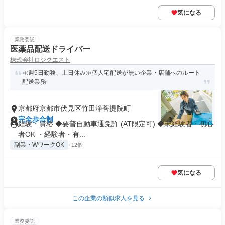
気になる
業務委託
医薬品配送ドライバー
株式会社ロジクエスト
≪週5日勤務、土日休み≫個人宅配送が無い企業・店舗へのルート
配送業務
京都府京都市伏見区竹田浄菩提院町
完全歩合制
経験・資格 ◆要普自動車通免許 (AT限定可) ◆未経験者・初心
者OK ・経験者・有...
副業・WワークOK
+12個
気になる
この企業の類似求人を見る
業務委託