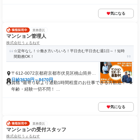
気になる
業務委託
マンション管理人
株式会社うぇるねす
☆定年なし！☆働き方いろいろ！平日含む平日含む週1日～！短時
間勤務OK！
〒612-0072京都府京都市伏見区桃山筒井伊
賀東町
日給3630円～8470円
資格 *最寄り駅より通勤1時間程度のお仕事できる方歓迎！* ★
年齢・経験一切不問！ ...
気になる
業務委託
マンションの受付スタッフ
株式会社うぇるねす