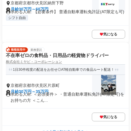
京都府京都市伏見区納所下野
月給30万円～60万円
求める人材: 【必要条件】 普通自動車運転免許証(AT限定も可)
シフト自由
気になる
業務委託
不在率ゼロの食料品・日用品の軽貨物ドライバー
株式会社ミヤビ・コーポレーション
1日30件程度の配送をお任せ◎AT軽自動車での食品ルート配送！
京都府京都市伏見区片原町
月給30万円～35万円
求める人材: ＜必須要件＞ ・普通自動車運転免許(AT限定可)を
お持ちの方 ＜こん...
気になる