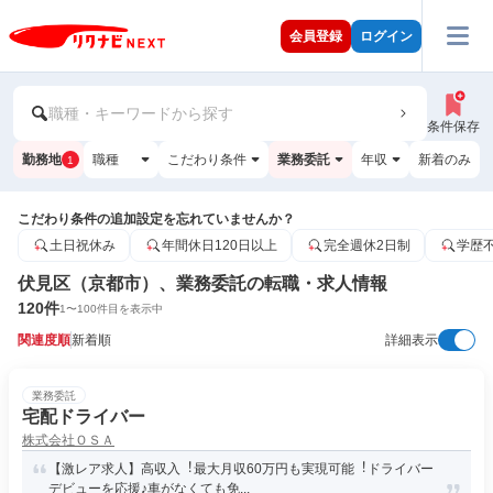
会員登録
ログイン
職種・キーワードから探す
条件保存
勤務地
職種
こだわり条件
業務委託
年収
新着のみ
1
こだわり条件の追加設定を忘れていませんか？
土日祝休み
年間休日120日以上
完全週休2日制
学歴
伏見区（京都市）、業務委託の転職・求人情報
120
件
1
〜
100
件目を表示中
関連度順
新着順
詳細表示
業務委託
宅配ドライバー
株式会社ＯＳＡ
【激レア求人】高収入︕最大月収60万円も実現可能︕ドライバー
デビューを応援♪車がなくても免...