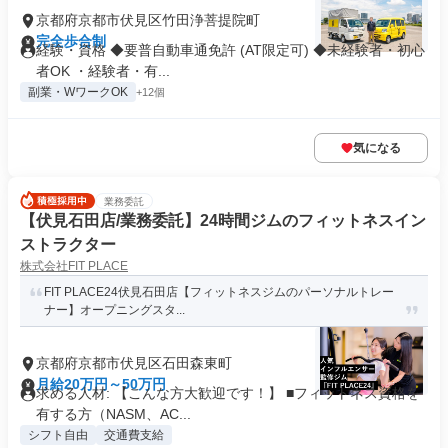
京都府京都市伏見区竹田浄菩提院町
完全歩合制
経験・資格 ◆要普自動車通免許 (AT限定可) ◆未経験者・初心
者OK ・経験者・有...
副業・WワークOK
+12個
気になる
業務委託
【伏見石田店/業務委託】24時間ジムのフィットネスイン
ストラクター
株式会社FIT PLACE
FIT PLACE24伏見石田店【フィットネスジムのパーソナルトレー
ナー】オープニングスタ...
京都府京都市伏見区石田森東町
月給20万円～50万円
求める人材: 【こんな方大歓迎です！】 ■フィットネス資格を
有する方（NASM、AC...
シフト自由
交通費支給