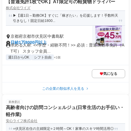
【普通免許1枚でOK】AT限定可の軽貨物ドライバー
株式会社ワイズ
▶【週1日～勤務OK】すぐに「稼ぎたい」を応援します！手数料天
引きなし！固定日給1800...
京都府京都市伏見区中書島駅
日給1万8000円以上
求める人材: <<学歴・経験不問！>> 必須：普通自動車免許（A
T可） スタッフ全員...
週1日からOK
シフト自由
+1個
気になる
この企業の類似求人を見る
業務委託
高齢者向けの訪問コンシェルジュ(日常生活のお手伝い・
軽作業)
安心ライフ株式会社
⭐伏見区在住の主婦限定⭐２時間～OK！家事のスキマ時間活用◎