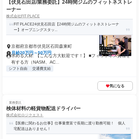
【伏見石田店/業務委託】24時間ジムのフィットネストレ
ーナー
株式会社FIT PLACE
FIT PLACE24伏見石田店【24時間ジムのフィットネストレーナ
ー】オープニングスタッ...
京都府京都市伏見区石田森東町
月給20万円～50万円
求める人材: 【こんな方大歓迎です！】 ■フィットネス資格を
有する方（NASM、AC...
シフト自由
交通費支給
気になる
業務委託
検体材料の軽貨物配送ドライバー
株式会社ロジクエスト
【医療に関わるお仕事】仕事量豊富で長期に渡り勤務可能！ 個人
宅配送はありません！