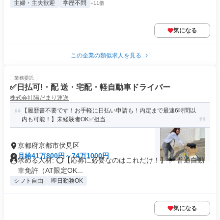
主婦・主夫歓迎
学歴不問
+11個
気になる
この企業の類似求人を見る
業務委託
✅日払可!・配 送・宅配・軽自動車ドライバー
株式会社陽だまり運送
【履歴書不要です！お手軽に日払い申請も！内定まで最速6時間以
内も可能！】未経験者OK✅担当...
京都府京都市伏見区
月給41万800円～74万1000円
求める人材: ⭕️【応募に必要なのはこれだけ！】 ✅ 普通自動
車免許（AT限定OK...
シフト自由
即日勤務OK
気になる