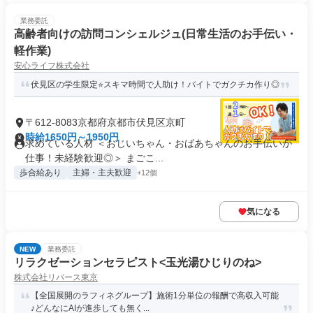
業務委託
高齢者向けの訪問コンシェルジュ(日常生活のお手伝い・
軽作業)
安心ライフ株式会社
伏見区の学生限定⭐スキマ時間で人助け！バイトでガクチカ作り◎
〒612-8083京都府京都市伏見区京町
時給1650円～1950円
求めている人材 ＜おじいちゃん・おばあちゃんのお手伝いが
仕事！未経験歓迎◎＞ まごこ...
歩合給あり
主婦・主夫歓迎
+12個
気になる
NEW
業務委託
リラクゼーションセラピスト<玉光湯ひじりのね>
株式会社リバース東京
【全国展開のラフィネグループ】施術1分単位の報酬で高収入可能
♪どんなにAIが進歩しても無く...