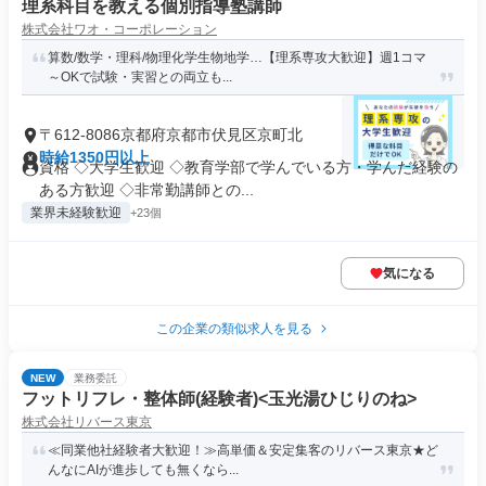
理系科目を教える個別指導塾講師
株式会社ワオ・コーポレーション
算数/数学・理科/物理化学生物地学…【理系専攻大歓迎】週1コマ
～OKで試験・実習との両立も...
〒612-8086京都府京都市伏見区京町北
時給1350円以上
資格 ◇大学生歓迎 ◇教育学部で学んでいる方・学んだ経験の
ある方歓迎 ◇非常勤講師との...
業界未経験歓迎
+23個
気になる
この企業の類似求人を見る
NEW
業務委託
フットリフレ・整体師(経験者)<玉光湯ひじりのね>
株式会社リバース東京
≪同業他社経験者大歓迎！≫高単価＆安定集客のリバース東京★ど
んなにAIが進歩しても無くなら...