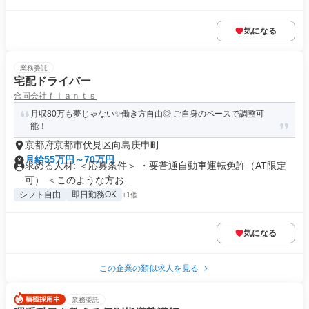
気になる
業務委託
宅配ドライバー
合同会社ｆｉａｎｔｓ
月収80万も夢じゃない✨働き方自由◎ ご自身のペースで調整可
能！
京都府京都市伏見区向島庚申町
月給55万円～70万円
求める人材: ＜応募条件＞ ・要普通自動車運転免許（AT限定
可） ＜このような方お...
シフト自由
即日勤務OK
+1個
気になる
この企業の類似求人を見る
業務委託