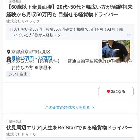
業務委託
【60歳以下全員面接】20代~50代と幅広い方が活躍中!未
経験から月収50万円も 目指せる軽貨物ドライバー
株式会社リベラック
入社祝い金5万円！報酬35万円確実！報酬70万円も可！AT可！働
いている人8割が未経験スタ...
京都府京都市伏見区
月給35万円～75万円
求める人材: 【応募条件】 ・普通自動車運転免許(AT限定可)を
お持ちの方 ※学歴不...
シフト自由
気になる
この企業の類似求人を見る
業務委託
伏見周辺エリア|人生をRe:Startできる軽貨物ドライバー
株式会社ＦＡＦＯ