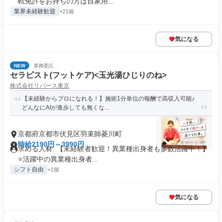
転免許をお持ちの方は自家用...
業界未経験歓迎
+21個
気になる
NEW
業務委託
セラピスト(フットケア)<玉光湯ひじりのね>
株式会社リバース東京
【未経験からプロになれる！】施術1分単位の報酬で高収入可能♪
どんなにAIが進歩しても無くな...
京都府京都市伏見区羽束師菱川町
時給2190円～3990円
求める人材: 【未経験者歓迎！異業種出身者も多数活躍中！】
⭐️活躍中の異業種出身者...
シフト自由
+1個
気になる