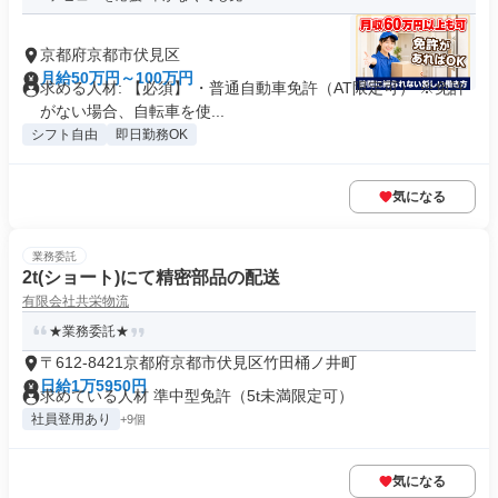
京都府京都市伏見区
月給50万円～100万円
求める人材: 【必須】 ・普通自動車免許（AT限定可） ※免許
がない場合、自転車を使...
シフト自由
即日勤務OK
気になる
業務委託
2t(ショート)にて精密部品の配送
有限会社共栄物流
★業務委託★
〒612-8421京都府京都市伏見区竹田桶ノ井町
日給1万5950円
求めている人材 準中型免許（5t未満限定可）
社員登用あり
+9個
気になる