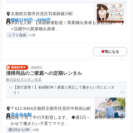
京都府京都市伏見区羽束師菱川町
時給2190円～3990円
求める人材: 【未経験者歓迎！異業種出身者も多数活躍中！】
⭐️活躍中の異業種出身者...
シフト自由
+1個
気になる
業務委託
清掃用品のご家庭への定期レンタル
株式会社ダスキン伏見
【直行直帰！】未経験OK！家庭と両立して働きたい方にピッタ
リ！
〒612-8464京都府京都市伏見区中島前山町
完全歩合制
資格 子育て中の方歓迎します。 ◆週1日～、自分の都合に合
わせて働きたい子育てママさ...
週1日からOK
+6個