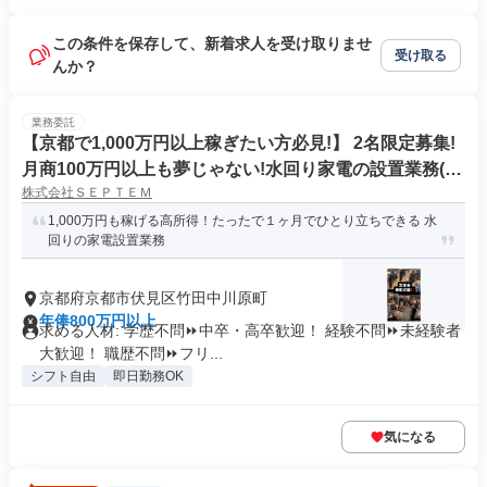
この条件を保存して、新着求人を受け取りませ
受け取る
んか？
業務委託
【京都で1,000万円以上稼ぎたい方必見!】 2名限定募集!
月商100万円以上も夢じゃない!水回り家電の設置業務(せ
株式会社ＳＥＰＴＥＭ
んたく機など)
1,000万円も稼げる高所得！たったで１ヶ月でひとり立ちできる 水
回りの家電設置業務
京都府京都市伏見区竹田中川原町
年俸800万円以上
求める人材: 学歴不問⏩中卒・高卒歓迎！ 経験不問⏩未経験者
大歓迎！ 職歴不問⏩フリ...
シフト自由
即日勤務OK
気になる