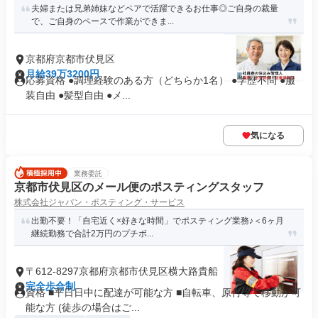
夫婦または兄弟姉妹などペアで活躍できるお仕事◎ご自身の裁量
で、ご自身のペースで作業ができま...
京都府京都市伏見区
月給39万3200円
応募資格 ●調理経験のある方（どちらか1名） ●学歴不問 ●服
装自由 ●髪型自由 ●メ...
気になる
業務委託
京都市伏見区のメール便のポスティングスタッフ
株式会社ジャパン・ポスティング・サービス
出勤不要！「自宅近く×好きな時間」でポスティング業務♪＜6ヶ月
継続勤務で合計2万円のプチボ...
〒612-8297京都府京都市伏見区横大路貴船
完全歩合制
資格 ■平日日中に配達が可能な方 ■自転車、原付等で移動が可
能な方 (徒歩の場合はご...