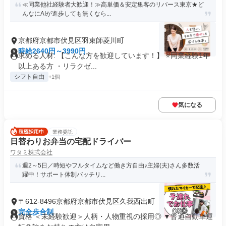
≪同業他社経験者大歓迎！≫高単価＆安定集客のリバース東京★ど
んなにAIが進歩しても無くなら...
京都府京都市伏見区羽束師菱川町
時給2640円～3990円
求める人材: 【こんな方を歓迎しています！】 ⭐️同業経験1年
以上ある方 ・リラクゼ...
シフト自由
+1個
気になる
業務委託
日替わりお弁当の宅配ドライバー
ワタミ株式会社
週2～5日／時短やフルタイムなど働き方自由♪主婦(夫)さん多数活
躍中！サポート体制バッチリ...
〒612-8496京都府京都市伏見区久我西出町
完全歩合制
資格 ＜未経験歓迎＞人柄・人物重視の採用◎ ▼普通自動車運