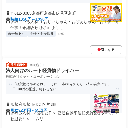
〒612-8083京都府京都市伏見区京町
時給1650円～1950円
求めている人材 ＜おじいちゃん・おばあちゃんのお手伝いが
仕事！未経験歓迎◎＞ まごこ...
歩合給あり
主婦・主夫歓迎
+12個
気になる
業務委託
法人向けのルート軽貨物ドライバー
株式会社ミヤビ・コーポレーション
「軽貨物はやめとけ」…それ、”本物”を知らない人の言葉です。1
日130件の配達、終わらない...
京都府京都市伏見区片原町
月給32万円～55万円
求める人材: ＜必須要件＞ 普通自動車運転免許必須(AT可) ＜
歓迎要件＞ ・ムリ...