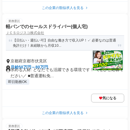
この企業の類似求人を見る
業務委託
軽バンでのセールスドライバー(個人宅)
ＪＣＳロジスコ株式会社
【日払い・週払い可】自由な働き方で収入UP！✓ 必要なのは普通
免許だけ！未経験から月収10...
京都府京都市伏見区
月給50万円～80万円
求める人材: どなたでも活躍できる環境です！ ＼ぜひご応募く
ださい／ ■普通運転免...
即日勤務OK
気になる
この企業の類似求人を見る
業務委託