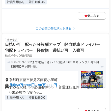
社員登用あり
即日勤務OK
気になる
この企業の類似求人を見る
業務委託
日払い可 配った分報酬アップ 軽自動車ドライバー
宅配ドライバー 軽貨物 週払い可 入寮可
株式会社eDRIVERS
080-7159-1682まで電話下さい！✨週払い可✨車両レンタル可✨初
期費用0円✨正社員...
京都府京都市伏見区南寝小屋町
月給50万2200円～90万3960円
求める人材: ✨✨必須要件✨✨ ・普通運転免許（AT限定可） ✨
✨未経験でも安心✨...
社員登用あり
即日勤務OK