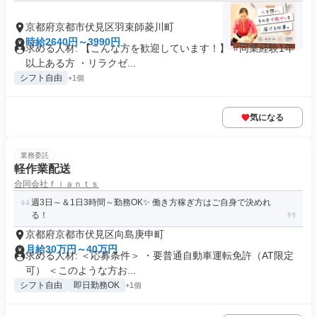
京都府京都市伏見区羽束師菱川町
時給2640円～3990円
求める人材: 【こんな方を歓迎しています！】 ⭐️同業経験1年
以上ある方 ・リラクゼ...
シフト自由
+1個
気になる
業務委託
軽作業配送
合同会社ｆｉａｎｔｓ
週3日～＆1日3時間～勤務OK✨ 働き方稼ぎ方はご自身で決めれ
る！
京都府京都市伏見区向島庚申町
月給30万円～40万円
求める人材: ＜応募条件＞ ・要普通自動車運転免許（AT限定
可） ＜このような方お...
シフト自由
即日勤務OK
+1個