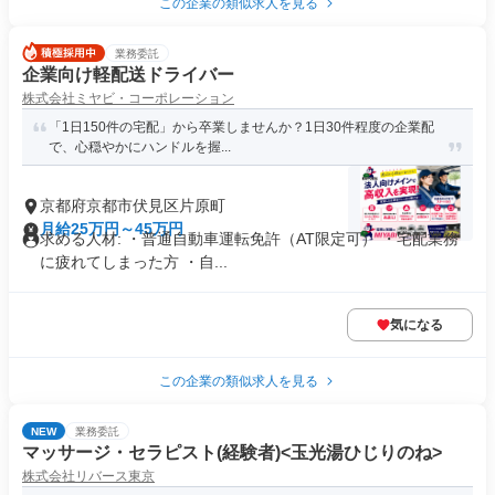
この企業の類似求人を見る
業務委託
企業向け軽配送ドライバー
株式会社ミヤビ・コーポレーション
「1日150件の宅配」から卒業しませんか？1日30件程度の企業配
で、心穏やかにハンドルを握...
京都府京都市伏見区片原町
月給25万円～45万円
求める人材: ・普通自動車運転免許（AT限定可） ・宅配業務
に疲れてしまった方 ・自...
気になる
この企業の類似求人を見る
NEW
業務委託
マッサージ・セラピスト(経験者)<玉光湯ひじりのね>
株式会社リバース東京