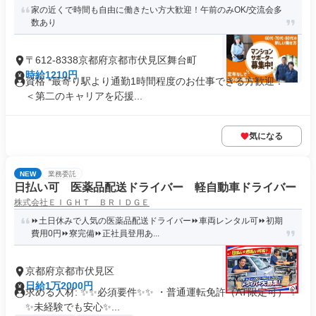
家の近くで時間も自由に働きたい方大歓迎！午前のみOK/交流会多
数あり
〒612-8338京都府京都市伏見区舞台町
時給1210円
資格 *最寄り駅より通勤1時間程度のお仕事できる方歓迎！* *
＜第二のキャリアを応援...
気になる
NEW
業務委託
日払い可 医薬品配送ドライバー 軽自動車ドライバー
株式会社ＥＩＧＨＴ ＢＲＩＤＧＥ
⏩土日休みで人気の医薬品配送ドライバー⏩車両レンタル可⏩初期
費用0円⏩寮完備⏩正社員登用あ...
京都府京都市伏見区
日給1万2000円
求める人材: ✨✨必須要件✨✨ ・普通運転免許（AT限定可） ✨
✨未経験でも安心✨...