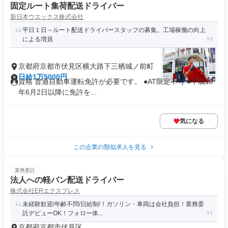
固定ルート集荷配送ドライバー
新日本ウエックス株式会社
平日１日～ルート配送ドライバースタッフの募集。工場稼働の向上
による増員
京都府京都市伏見区横大路下三栖城ノ前町
日給1万5000円
資格 普通自動車運転免許が必要です。 ●AT限定不可 ●平成19
年6月2日以降に免許を...
気になる
この企業の類似求人を見る
業務委託
法人への軽バン配送ドライバー
株式会社ERエクスプレス
未経験歓迎/年齢不問/日給制/！ガソリン・車両は会社負担！業務委
託デビューOK！フォロー体...
京都府京都市伏見区