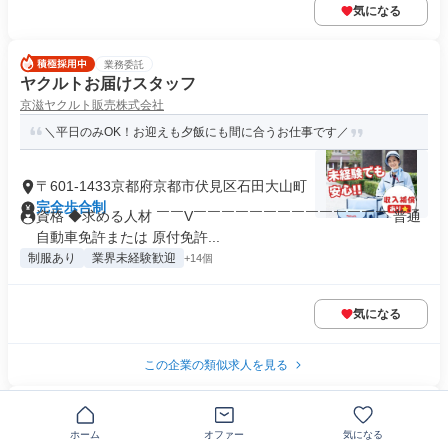
気になる
業務委託
ヤクルトお届けスタッフ
京滋ヤクルト販売株式会社
＼平日のみOK！お迎えも夕飯にも間に合うお仕事です／
〒601-1433京都府京都市伏見区石田大山町
完全歩合制
資格 ◆求める人材 ￣￣V￣￣￣￣￣￣￣￣￣￣￣￣￣￣ 普通
自動車免許または 原付免許...
制服あり
業界未経験歓迎
+14個
気になる
この企業の類似求人を見る
業務委託
個人レッスン教室のピアノ講師
ホーム
オファー
気になる