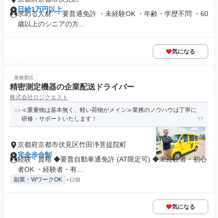
日給1万円以上
求める人材: ・要普通免許 ・未経験OK ・年齢・学歴不問 ・60
歳以上のシニアの方...
気になる
業務委託
精密測定機器の企業配送ドライバー
株式会社ロジクエスト
≪重量物は基本無く、軽い荷物がメイン≫業務のノウハウは丁寧に
研修・サポートいたします！
京都府京都市伏見区竹田浄菩提院町
完全歩合制
経験・資格 ◆要普自動車通免許 (AT限定可) ◆未経験者・初心
者OK ・経験者・有...
副業・WワークOK
+12個
気になる