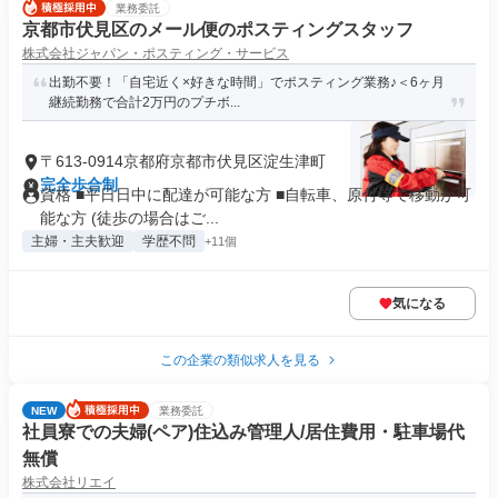
業務委託
京都市伏見区のメール便のポスティングスタッフ
株式会社ジャパン・ポスティング・サービス
出勤不要！「自宅近く×好きな時間」でポスティング業務♪＜6ヶ月
継続勤務で合計2万円のプチボ...
〒613-0914京都府京都市伏見区淀生津町
完全歩合制
資格 ■平日日中に配達が可能な方 ■自転車、原付等で移動が可
能な方 (徒歩の場合はご...
主婦・主夫歓迎
学歴不問
+11個
気になる
この企業の類似求人を見る
NEW
業務委託
社員寮での夫婦(ペア)住込み管理人/居住費用・駐車場代
無償
株式会社リエイ