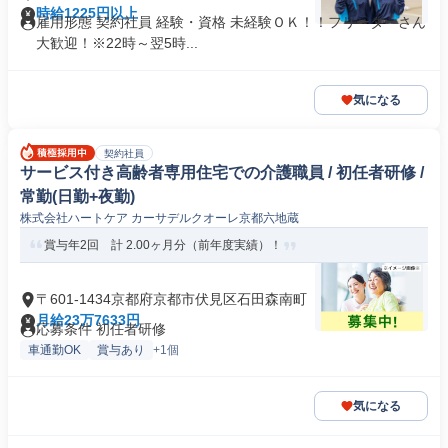
時給1225円以上
雇用形態 契約社員 経験・資格 未経験ＯＫ！！フリーターさん
大歓迎！※22時～翌5時...
気になる
契約社員
サービス付き高齢者専用住宅での介護職員 / 初任者研修 /
常勤(日勤+夜勤)
株式会社ハートケア カーサデルクオーレ京都六地蔵
賞与年2回 計 2.00ヶ月分（前年度実績）！
〒601-1434京都府京都市伏見区石田森南町
月給23万7633円
応募条件 初任者研修
車通勤OK
賞与あり
+1個
気になる