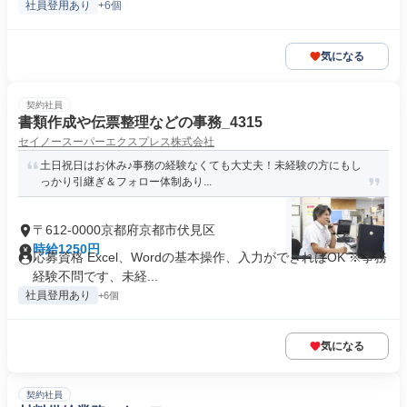
社員登用あり
+6個
気になる
契約社員
書類作成や伝票整理などの事務_4315
セイノースーパーエクスプレス株式会社
土日祝日はお休み♪事務の経験なくても大丈夫！未経験の方にもし
っかり引継ぎ＆フォロー体制あり...
〒612-0000京都府京都市伏見区
時給1250円
応募資格 Excel、Wordの基本操作、入力ができればOK ※事務
経験不問です、未経...
社員登用あり
+6個
気になる
契約社員