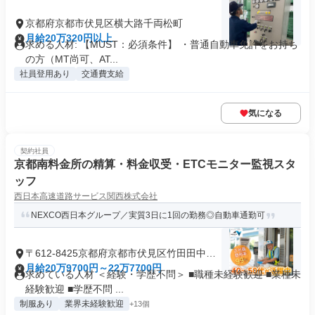
京都府京都市伏見区横大路千両松町
月給20万320円以上
求める人材: 【MUST：必須条件】 ・普通自動車免許をお持ち
の方（MT尚可、AT...
社員登用あり
交通費支給
気になる
契約社員
京都南料金所の精算・料金収受・ETCモニター監視スタ
ッフ
西日本高速道路サービス関西株式会社
NEXCO西日本グループ／実質3日に1回の勤務◎自動車通勤可
〒612-8425京都府京都市伏見区竹田田中殿
町
月給20万9700円～22万7700円
求めている人材 ＜経験・学歴不問＞ ■職種未経験歓迎 ■業種未
経験歓迎 ■学歴不問 ...
制服あり
業界未経験歓迎
+13個