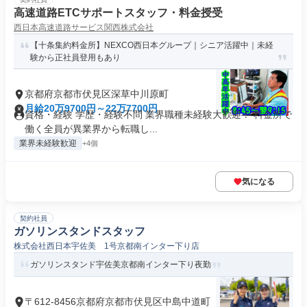
高速道路ETCサポートスタッフ・料金授受
西日本高速道路サービス関西株式会社
【十条集約料金所】NEXCO西日本グループ｜シニア活躍中｜未経
験から正社員登用もあり
京都府京都市伏見区深草中川原町
月給20万9700円～22万7700円
資格・経験 学歴・経験不問 業界職種未経験大歓迎！ 料金所で
働く全員が異業界から転職し...
業界未経験歓迎
+4個
気になる
契約社員
ガソリンスタンドスタッフ
株式会社西日本宇佐美 1号京都南インター下り店
ガソリンスタンド宇佐美京都南インター下り夜勤
〒612-8456京都府京都市伏見区中島中道町