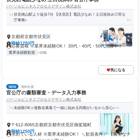
パーソルビジネスプロセスデザイン株式会社
伏見桃山駅より徒歩7分 【伏見区】電話少なめ！土日祝休み◎官公
庁事務♪
京都府京都市伏見区
時給1250円
応募資格 ※業界未経験OK！ 30代・40代・50代活躍中！
業界未経験歓迎
+18個
気になる
NEW
契約社員
官公庁の書類審査・データ入力事務
パーソルビジネスプロセスデザイン株式会社
未経験OK☆複数名募集で一緒に始める同期がいるから安心♪
〒612-8065京都府京都市伏見区御駕籠町
時給1250円
求めている人材 ※業界未経験OK！ ＼歓迎条件／ 【確実なチ