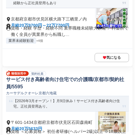
経験から正社員登用もあり
京都府京都市伏見区横大路下三栖里ノ内
月給20万9700円～22万7700円
資格・経験 学歴・経験不問 業界職種未経験大歓迎！ 料金所で
働く全員が異業界から転職し...
業界未経験歓迎
+4個
気になる
契約社員
サービス付き高齢者向け住宅での介護職/京都市/契約社
員/5595
カーサデルクオーレ京都六地蔵
【2026年3月オープン！】月9日休み！サービス付き高齢者向け住
宅。正社員登用あり。
〒601-1434京都府京都市伏見区石田森南町
月給20万5633円
資格 ＜応募資格＞ 初任者研修(ヘルパー2級)以上 ※18歳以上