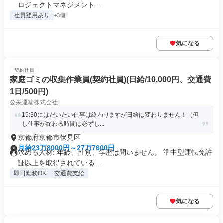
ロジェクトマネジメント...
社員登用あり
+3個
気になる
契約社員
家庭ゴミの収集作業員(契約社員)(日給/10,000円、交通費
1日/500円)
公栄運輸株式会社
15:30にはだいたい仕事は終わりますが日給は変わりません！（但
し仕事が終わる時間は必ずし...
京都府京都市伏見区
月給23万8000円～27万7600円
求める人材: 年齢、性別、学歴は問いません。 準中型運転免許
証以上を取得されている...
即日勤務OK
交通費支給
気になる