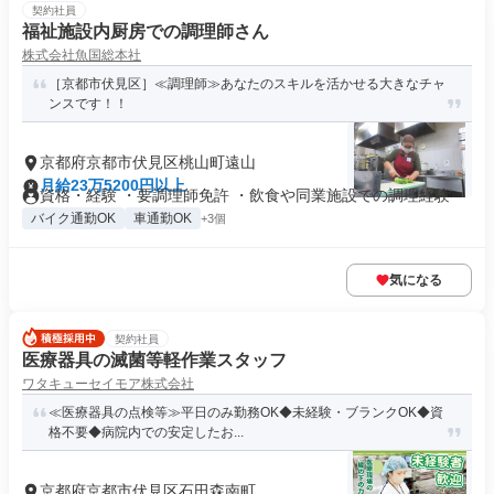
契約社員
福祉施設内厨房での調理師さん
株式会社魚国総本社
［京都市伏見区］≪調理師≫あなたのスキルを活かせる大きなチャ
ンスです！！
京都府京都市伏見区桃山町遠山
月給23万5200円以上
資格・経験 ・要調理師免許 ・飲食や同業施設での調理経験
バイク通勤OK
車通勤OK
+3個
気になる
契約社員
医療器具の滅菌等軽作業スタッフ
ワタキューセイモア株式会社
≪医療器具の点検等≫平日のみ勤務OK◆未経験・ブランクOK◆資
格不要◆病院内での安定したお...
京都府京都市伏見区石田森南町