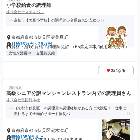
小学校給食の調理師
株式会社テスティパル
京都市【美豆小学校】の調理師◇交通費規定支給◇
京都府京都市伏見区淀美豆町
月給18万円～25万円
資格・経験 資格：調理師免許 （65歳定年制/雇用延長あり）
女性が活躍中
交通費支給
気になる
契約社員
高級シニア分譲マンションレストラン内での調理員さん
株式会社魚国総本社
［京都市伏見区］≪調理員≫調理経験がある方は大歓迎！！仕事に
慣れるまで全面的サポート体制バ...
京都府京都市伏見区淀木津町
時給1350円以上
資格・経験 ・ある程度の経験者募集