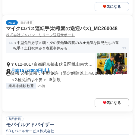
気になる
NEW
契約社員
マイクロバス運転手(幼稚園の送迎バス)_MC260048
株式会社ジャパン・リリーフ送迎サポート
＜中型免許必須＞朝・夕の実働5h程度のみ★元気な園児たちの運
転手！土日祝休み＆春夏冬休みも...
〒612-8017京都府京都市伏見区桃山南大島
町
月給15万8000円以上
資格 必要資格：中型免許（限定解除以上※8tに限るは不可）
＜2種免許は不要＞ ※新規...
業界未経験歓迎
+25個
気になる
契約社員
モバイルアドバイザー
SBモバイルサービス株式会社