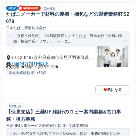
NEW
契約社員
たばこメーカーで材料の運搬・梱包などの製造業務/ITS2
079
日本たばこ産業株式会社
［京都市伏見区］《未経験歓迎》／大手たばこ製造会社で材料の運
搬・梱包作業／サウナ・トレーニ...
〒612-8487京都府京都市伏見区羽束師菱川
町
月給24万741円以上
資格 ★経験・資格不問★
業界未経験歓迎
+16個
気になる
契約社員
【伏見支店】三菱UFJ銀行のロビー案内業務&窓口事
務・後方事務
三菱UFJ人事サービス株式会社(採用・受託業務部)
30～40代女性活躍中/ブランクOK/金融・接客・事務の経験を活か