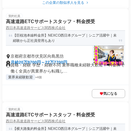
この企業の類似求人を見る
契約社員
高速道路ETCサポートスタッフ・料金授受
西日本高速道路サービス関西株式会社
【巨椋池本線料金所】NEXCO西日本グループ｜シニア活躍中｜未
経験から正社員登用もあり
京都府京都市伏見区向島黒坊
月給20万9700円～22万7700円
資格・経験 学歴・経験不問 業界職種未経験大歓迎！ 料金所で
働く全員が異業界から転職し...
業界未経験歓迎
+4個
気になる
契約社員
高速道路ETCサポートスタッフ・料金授受
西日本高速道路サービス関西株式会社
【横大路集約料金所】NEXCO西日本グループ｜シニア活躍中｜未