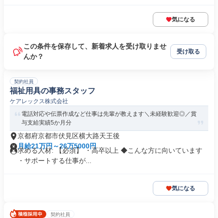
気になる
この条件を保存して、新着求人を受け取りませ
受け取る
んか？
契約社員
福祉用具の事務スタッフ
ケアレックス株式会社
電話対応や伝票作成など仕事は先輩が教えます＼未経験歓迎◎／賞
与支給実績5か月分
京都府京都市伏見区横大路天王後
月給21万円～26万5000円
求める人材: 【必須】 ・高卒以上 ◆こんな方に向いています
・サポートする仕事が...
気になる
契約社員