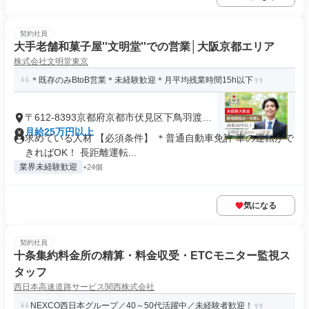
契約社員
大手老舗和菓子屋''文明堂''での営業│大阪京都エリア
株式会社文明堂東京
＊既存のみBtoB営業＊未経験歓迎＊月平均残業時間15h以下
〒612-8393京都府京都市伏見区下鳥羽渡瀬
町
月給25万円以上
求めている人材 【必須条件】 ＊普通自動車免許 車の運転がで
きればOK！ 長距離運転...
業界未経験歓迎
+24個
気になる
契約社員
十条集約料金所の精算・料金収受・ETCモニター監視ス
タッフ
西日本高速道路サービス関西株式会社
NEXCO西日本グループ／40～50代活躍中／未経験者歓迎！