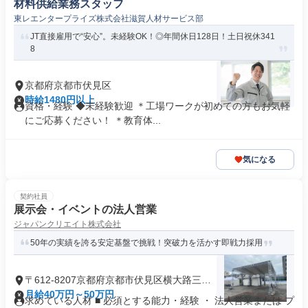
材料供給業務スタッフ
東レエンタープライズ株式会社滋賀人材サービス部
JT直接雇用で“安心”。未経験OK！◎年間休日128日！土日祝休341
8
京都府京都市伏見区
時給1480円以上
資格・経験 ◆未経験歓迎 ＊工場ワークが初めての方もお気軽
にご応募ください！ ＊教育体...
気になる
契約社員
展示会・イベントの法人営業
ジャパンクリエイト株式会社
50年の実績を誇る安定基盤で挑戦！突破力を活かす即戦力採用
〒612-8207京都府京都市伏見区横大路三栖
山城屋敷町
月給40万円～50万円
求めている人材 ■ 必須とする能力・経験 ・ 法人営業または プ