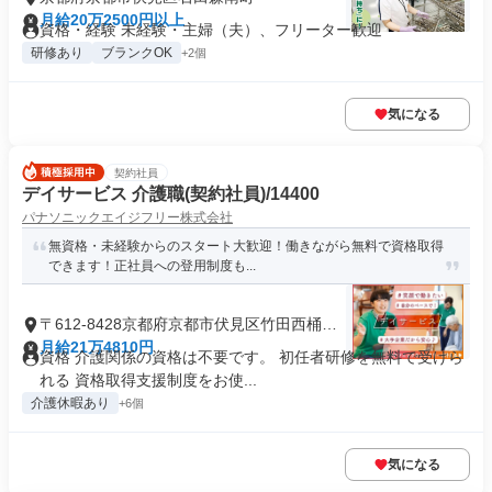
月給20万2500円以上
資格・経験 未経験・主婦（夫）、フリーター歓迎
研修あり
ブランクOK
+2個
気になる
契約社員
デイサービス 介護職(契約社員)/14400
パナソニックエイジフリー株式会社
無資格・未経験からのスタート大歓迎！働きながら無料で資格取得
できます！正社員への登用制度も...
〒612-8428京都府京都市伏見区竹田西桶ノ
井町
月給21万4810円
資格 介護関係の資格は不要です。 初任者研修を無料で受けら
れる 資格取得支援制度をお使...
介護休暇あり
+6個
気になる