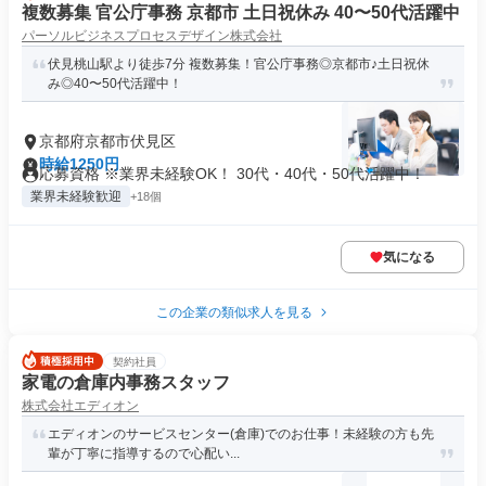
複数募集 官公庁事務 京都市 土日祝休み 40〜50代活躍中
パーソルビジネスプロセスデザイン株式会社
伏見桃山駅より徒歩7分 複数募集！官公庁事務◎京都市♪土日祝休
み◎40〜50代活躍中！
京都府京都市伏見区
時給1250円
応募資格 ※業界未経験OK！ 30代・40代・50代活躍中！
業界未経験歓迎
+18個
気になる
この企業の類似求人を見る
契約社員
家電の倉庫内事務スタッフ
株式会社エディオン
エディオンのサービスセンター(倉庫)でのお仕事！未経験の方も先
輩が丁寧に指導するので心配い...