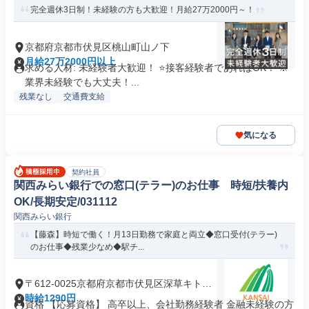
完全週休3日制！未経験の方も大歓迎！月給27万2000円～！
京都府京都市伏見区桃山町山ノ下
月給27万2000円以上
求める人材: 未経験者大歓迎！ ⭐接客経験者であればOK！ ※
業界未経験でも大丈夫！...
残業なし
交通費支給
気になる
契約社員
関西みらい銀行での窓口(テラー)のお仕事 時短/扶養内
OK/長期安定/031112
関西みらい銀行
【藤森】時短で働く！月13日勤務で家庭と両立◆窓口受付(テラー)
のお仕事◆残業少なめ◆駅チ...
〒612-0025京都府京都市伏見区深草キトロ
町
時給1290円
資格 【応募資格】 高卒以上、会社勤務経験者 金融未経験の方