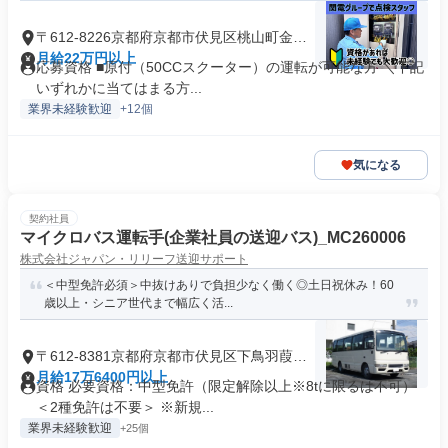
〒612-8226京都府京都市伏見区桃山町金井
戸島
月給22万円以上
応募資格 ■原付（50CCスクーター）の運転が可能な方 ＼下記
いずれかに当てはまる方...
業界未経験歓迎
+12個
気になる
契約社員
マイクロバス運転手(企業社員の送迎バス)_MC260006
株式会社ジャパン・リリーフ送迎サポート
＜中型免許必須＞中抜けありで負担少なく働く◎土日祝休み！60
歳以上・シニア世代まで幅広く活...
〒612-8381京都府京都市伏見区下鳥羽葭田
町
月給17万6400円以上
資格 必要資格：中型免許（限定解除以上※8tに限るは不可）
＜2種免許は不要＞ ※新規...
業界未経験歓迎
+25個