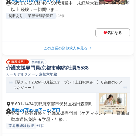
月給21万7000円～27万円
求めている人材 40～50代活躍中！未経験大歓迎！ 学歴：高卒
以上 経験：一切問いま...
制服あり
業界未経験歓迎
+28個
気になる
この企業の類似求人を見る
契約社員
介護支援専門員/京都市/契約社員/5588
カーサデルクオーレ京都六地蔵
【駅チカ！2026年3月新規オープン！土日祝休み！】サ高住のケア
マネジャー！
〒601-1434京都府京都市伏見区石田森南町
月給24万9500円～27万円
資格 ＜応募資格＞ 介護支援専門員（ケアマネジャー） 普通自
動車運転免許 ★学歴・年齢...
業界未経験歓迎
+7個