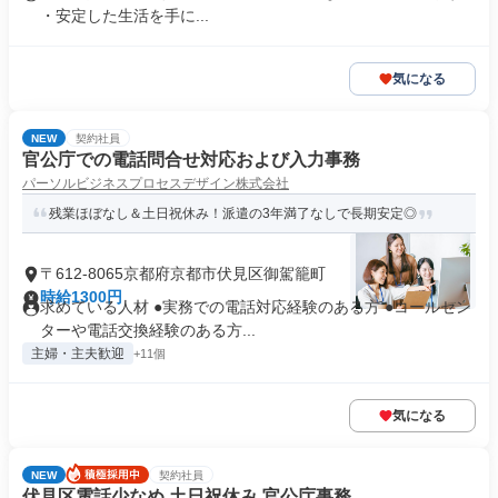
・安定した生活を手に...
気になる
NEW
契約社員
官公庁での電話問合せ対応および入力事務
パーソルビジネスプロセスデザイン株式会社
残業ほぼなし＆土日祝休み！派遣の3年満了なしで長期安定◎
〒612-8065京都府京都市伏見区御駕籠町
時給1300円
求めている人材 ●実務での電話対応経験のある方 ●コールセン
ターや電話交換経験のある方...
主婦・主夫歓迎
+11個
気になる
NEW
契約社員
伏見区電話少なめ 土日祝休み 官公庁事務