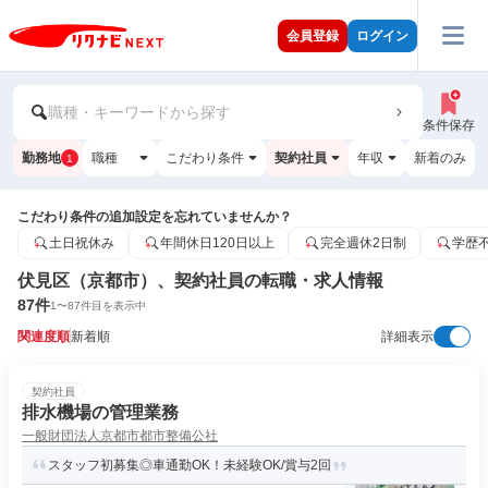
会員登録
ログイン
職種・キーワードから探す
条件保存
勤務地
職種
こだわり条件
契約社員
年収
新着のみ
1
こだわり条件の追加設定を忘れていませんか？
土日祝休み
年間休日120日以上
完全週休2日制
学歴
伏見区（京都市）、契約社員の転職・求人情報
87
件
1
〜
87
件目を表示中
関連度順
新着順
詳細表示
契約社員
排水機場の管理業務
一般財団法人京都市都市整備公社
スタッフ初募集◎車通勤OK！未経験OK/賞与2回