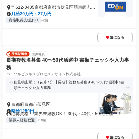
〒612-8485京都府京都市伏見区羽束師志水
町
月給20万円～27万円
資格取得支援あり
+2個
気になる
契約社員
長期複数名募集 40〜50代活躍中 書類チェックや入力事
務
パーソルビジネスプロセスデザイン株式会社
伏見桃山駅より徒歩7分 【長期】複数名募集★40〜50代活躍中♪書
類チェックや入力事務
京都府京都市伏見区
時給1250円
応募資格 ※業界未経験OK！ 30代・40代・50代活躍中！
業界未経験歓迎
+18個
気になる