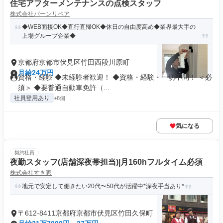
住宅アフターメンテナンスの点検スタッフ
株式会社バーンリペア
◆WEB面接OK◆直行直帰OK◆休日の自由度高め◆業界最大手の
上場グループ企業◆
京都府京都市伏見区竹田西段川原町
月給24万円
資格・経験 ◆未経験者歓迎！ ◆資格・経験・一切不問！ ＜必
須＞ ◆要普通自動車免許（...
社員登用あり
+8個
気になる
契約社員
夜勤スタッフ(店舗深夜帯担当)|月160hフルタイム必須
株式会社すき家
地元で安定して働きたい20代〜50代が活躍中*深夜手当あり*
〒612-8411京都府京都市伏見区竹田久保町