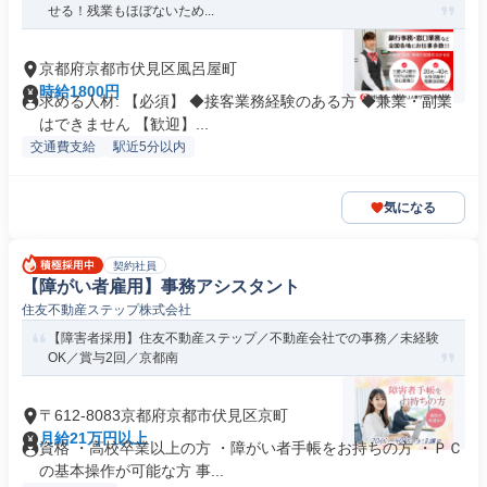
せる！残業もほぼないため...
京都府京都市伏見区風呂屋町
時給1800円
求める人材: 【必須】 ◆接客業務経験のある方 ◆兼業・副業
はできません 【歓迎】...
交通費支給
駅近5分以内
気になる
契約社員
【障がい者雇用】事務アシスタント
住友不動産ステップ株式会社
【障害者採用】住友不動産ステップ／不動産会社での事務／未経験
OK／賞与2回／京都南
〒612-8083京都府京都市伏見区京町
月給21万円以上
資格 ・高校卒業以上の方 ・障がい者手帳をお持ちの方 ・ＰＣ
の基本操作が可能な方 事...