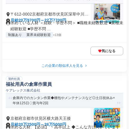
〒612-0002京都府京都市伏見区深草中川原
町
月給20万9700円～22万7700円
求めている人材 ＜経験・学歴不問＞ ■職種未経験歓迎 ■業種未
経験歓迎 ■学歴不問 ...
制服あり
業界未経験歓迎
+13個
気になる
この企業の類似求人を見る
契約社員
福祉用具の倉庫作業員
ケアレックス株式会社
倉庫内でのカンタン作業◆梱包やメンテナンスなど◎土日祝休み×
年休125日◇賞与年2回
京都府京都市伏見区横大路天王後
月給20万2500円～26万5000円
求める人材: 【必須】 ・高卒以上 ◆こんな方に向いています