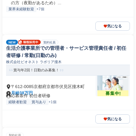
の方（夜勤があるため）...
業界未経験歓迎
+7個
気になる
NEW
契約社員
生活介護事業所での管理者・サービス管理責任者 / 初任
者研修 / 常勤(日勤のみ)
株式会社ビオネスト ラポリア撞木
賞与年2回！日勤のみ募集！
〒612-0085京都府京都市伏見区撞木町
月給38万円
応募条件 初任者研修
経験者歓迎
賞与あり
+1個
気になる
契約社員