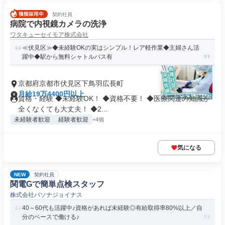
契約社員
病院で内視鏡カメラの洗浄
ワタキューセイモア株式会社
≪伏見区≫◆未経験OKの実はシンプル！レア軽作業◆主婦さん活
躍中◆駅から無料シャトルバス有
京都府京都市伏見区下鳥羽広長町
月給19万4400円以上
資格・経験 ◆未経験OK！ ◆資格不要！ ◆医療関連の知識が
全くなくても大丈夫！ ◆2...
未経験者歓迎
経験者歓迎
+4個
気になる
NEW
契約社員
関電Gで簡単点検スタッフ
株式会社パソナジョイナス
40～60代も活躍中♪資格があれば未経験◎有給取得率80%以上／自
分のペースで働ける♪