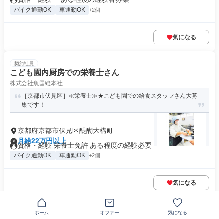
バイク通勤OK
車通勤OK
+2個
気になる
契約社員
こども園内厨房での栄養士さん
株式会社魚国総本社
［京都市伏見区］≪栄養士≫★こども園での給食スタッフさん大募
集です！
京都府京都市伏見区醍醐大構町
月給22万円以上
資格・経験 栄養士免許 ある程度の経験必要
バイク通勤OK
車通勤OK
+2個
気になる
この企業の類似求人を見る
ホーム
オファー
気になる