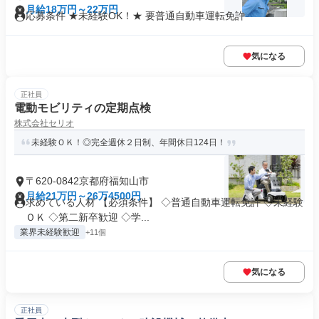
月給18万円～22万円
応募条件 ★未経験OK！★ 要普通自動車運転免許
気になる
正社員
電動モビリティの定期点検
株式会社セリオ
未経験ＯＫ！◎完全週休２日制、年間休日124日！
〒620-0842京都府福知山市
月給21万円～26万4500円
求めている人材 【必須条件】 ◇普通自動車運転免許 ◇未経験
ＯＫ ◇第二新卒歓迎 ◇学...
業界未経験歓迎
+11個
気になる
正社員