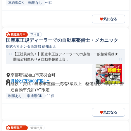
車通勤OK
転勤なし
+4個
気になる
正社員
国産車正規ディーラーでの自動車整備士・メカニック
株式会社ホンダ西京都 福知山店
【正社員募集！】国産車正規ディーラーでの点検・一般整備業務★
退職金制度あり★自動車整備士資...
京都府福知山市東羽合町
月給21万5000円以上
経験・資格 □自動車整備士資格3級以上 □整備経験1年以上 □普
通自動車免許(AT限定...
制服あり
車通勤OK
+11個
気になる
派遣社員