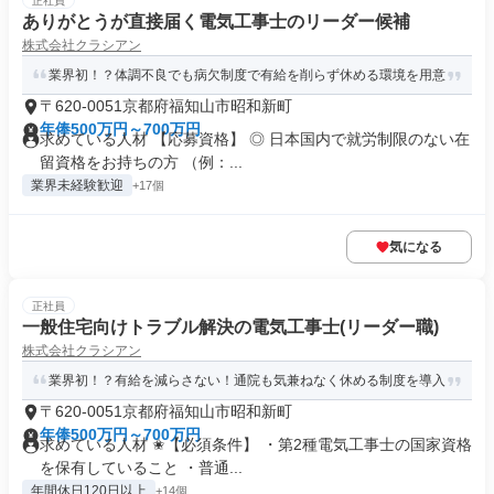
正社員
ありがとうが直接届く電気工事士のリーダー候補
株式会社クラシアン
業界初！？体調不良でも病欠制度で有給を削らず休める環境を用意
〒620-0051京都府福知山市昭和新町
年俸500万円～700万円
求めている人材 【応募資格】 ◎ 日本国内で就労制限のない在
留資格をお持ちの方 （例：...
業界未経験歓迎
+17個
気になる
正社員
一般住宅向けトラブル解決の電気工事士(リーダー職)
株式会社クラシアン
業界初！？有給を減らさない！通院も気兼ねなく休める制度を導入
〒620-0051京都府福知山市昭和新町
年俸500万円～700万円
求めている人材 ✬【必須条件】 ・第2種電気工事士の国家資格
を保有していること ・普通...
年間休日120日以上
+14個