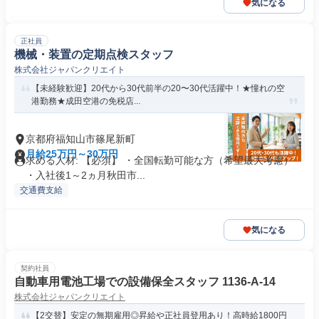
気になる
正社員
機械・装置の定期点検スタッフ
株式会社ジャパンクリエイト
【未経験歓迎】20代から30代前半の20〜30代活躍中！★憧れの空
港勤務★成田空港の免税店...
京都府福知山市篠尾新町
月給25万円～30万円
求める人材: 【必須】 ・全国転勤可能な方（希望最大考慮）
・入社後1～2ヵ月秋田市...
交通費支給
気になる
契約社員
自動車用電池工場での設備保全スタッフ 1136-A-14
株式会社ジャパンクリエイト
【2交替】安定の無期雇用◎昇給や正社員登用あり！高時給1800円