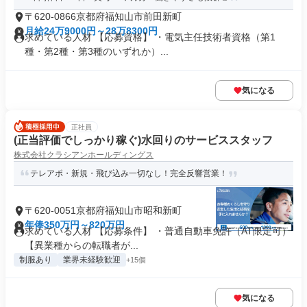
〒620-0866京都府福知山市前田新町
月給24万9000円～28万8300円
求めている人材 【応募資格】 ・電気主任技術者資格（第1
種・第2種・第3種のいずれか）...
気になる
正社員
(正当評価でしっかり稼ぐ)水回りのサービススタッフ
株式会社クラシアンホールディングス
テレアポ・新規・飛び込み一切なし！完全反響営業！
〒620-0051京都府福知山市昭和新町
年俸350万円～820万円
求めている人材 【応募条件】 ・普通自動車免許（AT限定可）
【異業種からの転職者が...
制服あり
業界未経験歓迎
+15個
気になる