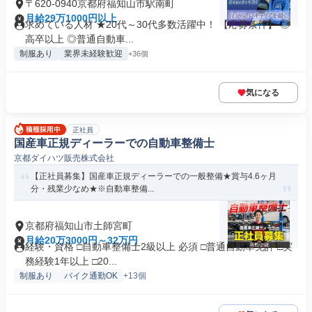
〒620-0940京都府福知山市駅南町
月給29万1000円以上
求めている人材 ★20代～30代多数活躍中！ 【応募条件】 ◎
高卒以上 ◎普通自動車...
制服あり
業界未経験歓迎
+36個
気になる
正社員
国産車正規ディーラーでの自動車整備士
京都ダイハツ販売株式会社
【正社員募集】国産車正規ディーラーでの一般整備★賞与4.6ヶ月
分・残業少なめ★※自動車整備...
京都府福知山市土師宮町
月給20万3000円～32万円
経験・資格 □自動車整備士2級以上 必須 □普通自動車免許 □実
務経験1年以上 □20...
制服あり
バイク通勤OK
+13個