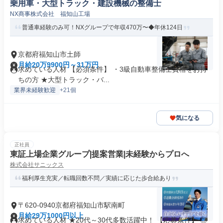
乗用車・大型トラック・建設機械の整備士
NX商事株式会社 福知山工場
普通車経験のみ可！NXグループで年収470万〜◆年休124日
京都府福知山市土師
月給20万9900円～31万円
求めている人材 【必須条件】 ・3級自動車整備士資格をお持
ちの方 ★大型トラック・バ...
業界未経験歓迎
+21個
気になる
正社員
東証上場企業グループ|提案営業|未経験からプロへ
株式会社サニックス
福利厚生充実／転職回数不問／実績に応じた歩合給あり
〒620-0940京都府福知山市駅南町
月給29万1000円以上
求めている人材 ★20代～30代多数活躍中！ 【応募条件】 ◎