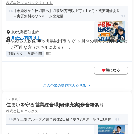
株式会社ジャパンクリエイト
【未経験から技術職へ】月収34万円以上可＋1ヶ月の充実研修あり
☆実質無料のワンルーム寮完備...
京都府福知山市
月給25万円以上
求める人物像 ◆秋田県秋田市内で1ヶ月間の研修を受けること
が可能な方（スキルによる） ...
制服あり
学歴不問
+5個
気になる
この企業の類似求人を見る
正社員
住まいを守る営業総合職|研修充実|歩合給あり
株式会社サニックス
東証上場グループ／完全週休2日制／夏季7連休・冬季13連休！