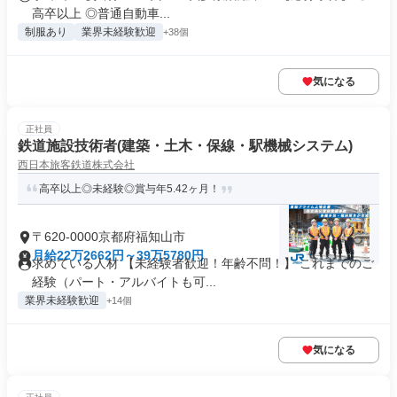
高卒以上 ◎普通自動車...
制服あり
業界未経験歓迎
+38個
気になる
正社員
鉄道施設技術者(建築・土木・保線・駅機械システム)
西日本旅客鉄道株式会社
高卒以上◎未経験◎賞与年5.42ヶ月！
〒620-0000京都府福知山市
月給22万2662円～39万5780円
求めている人材 【未経験者歓迎！年齢不問！】 これまでのご
経験（パート・アルバイトも可...
業界未経験歓迎
+14個
気になる