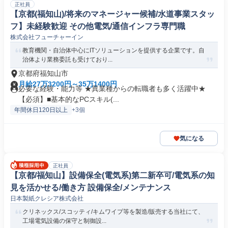
正社員
【京都(福知山)/将来のマネージャー候補/水道事業スタッ
フ】未経験歓迎 その他電気/通信インフラ専門職
株式会社フューチャーイン
教育機関・自治体中心にITソリューションを提供する企業です。自
治体より業務委託も受けており...
京都府福知山市
月給27万3200円～35万1400円
必要な経験・能力等 ★異業種からの転職者も多く活躍中★
【必須】■基本的なPCスキル(...
年間休日120日以上
+3個
気になる
正社員
【京都/福知山】設備保全(電気系)第二新卒可/電気系の知
見を活かせる/働き方 設備保全/メンテナンス
日本製紙クレシア株式会社
クリネックス/スコッティ/キムワイプ等を製造/販売する当社にて、
工場電気設備の保守と制御設...