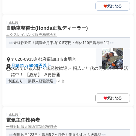
気になる
正社員
自動車整備士(Honda正規ディーラー)
エクスレイホンダ販売株式会社
未経験歓迎！奨励金月平均10.5万円・年休110日賞与年2回
〒620-0933京都府福知山市東羽合
月給21万5000円以上
求めている人材 ＜未経験歓迎＞ 幅広い年代の男女スタッフ活
躍中！ 【必須】 ※要普通...
制服あり
業界未経験歓迎
+26個
気になる
正社員
電気主任技術者
一般財団法人関西電気保安協会
年間休日123日・賞与5.2ヶ月分！働きやすさも抜群◎