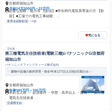
京都府福知山市
月給24万3000円～33万円
必要な経験・能力等 【必須】■学生時代電気系専攻の方 【歓
迎】■工場での電気工事経験、...
業界未経験歓迎
+4個
気になる
正社員
第三種電気主任技術者(電験三種)/パナソニックG/京都府
福知山市
パナソニックファシリティーズ株式会社
建物や設備の維持管理・保全/年休127日(土日祝)/日勤のみ
京都府福知山市
年俸380万円～700万円
求める人材: ✅ 必須条件 ・学歴：高卒以上 ・資格： - 第三種
電気主任技術者 ...
交通費支給