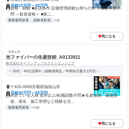
月給23万円～28万円
資格・経験 ■必須条件 設備管理経験お持ちの方 ※経験年数不
問 ＜歓迎資格＞ ■第二...
無期雇用派遣
経験者歓迎
+2個
気になる
派遣社員
光ファイバーの生産技術_A0133911
株式会社オープンアップネクストエンジニア
30代・40代活躍中／経験者限定／年間休日最大125日
〒620-0000京都府福知山市
月給30万円～55万円
求めている人材 高卒以上/転職回数不問★生産技術、製造技
術、保全、施工管理など経験を活...
無期雇用派遣
+19個
気になる