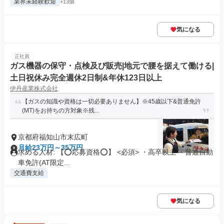
業界未経験歓迎
+13個
気になる
正社員
ガス機器の保守・点検及び販売|地元で腰を据えて働ける|
土日祝休み完全週休2日制&年休123日以上
伊丹産業株式会社
【ガスの知識や資格は一切必要ありません】※45歳以下&普通免許
(MT)をお持ちの方対象※残...
京都府福知山市末広町
月給23万円～35万円
求める人材: 【⭕️応募資格⭕️】 <必須> ・高卒以上 ・普通自動
車免許(AT限定...
交通費支給
気になる