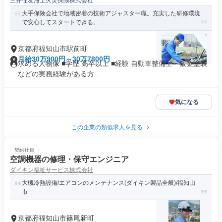
三井住友海上火災保険株式会社
大手保険会社で地域密着の技術アジャスター職。充実した研修環境
で安心してスタートできる。
京都府福知山市駅前町
月給30万900円～30万7800円
求める人物像 ■学歴 高卒以上 ■経験 自動車整備士・鈑金塗装
などの実務経験がある方...
気になる
この企業の類似求人を見る
契約社員
空調機器の修理・保守エンジニア
ダイキン福祉サービス株式会社
大槻冷熱設備/エアコンのメンテナンス(ダイキン製品全般)/福知山
市
京都府福知山市篠尾新町