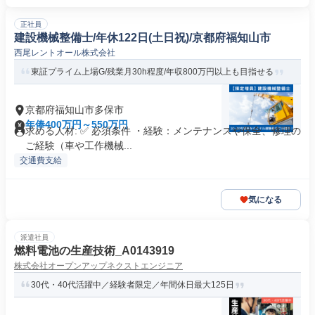
正社員
建設機械整備士/年休122日(土日祝)/京都府福知山市
西尾レントオール株式会社
東証プライム上場G/残業月30h程度/年収800万円以上も目指せる
京都府福知山市多保市
年俸400万円～550万円
求める人材: ✅ 必須条件 ・経験：メンテナンスや保全、修理の
ご経験（車や工作機械...
交通費支給
気になる
派遣社員
燃料電池の生産技術_A0143919
株式会社オープンアップネクストエンジニア
30代・40代活躍中／経験者限定／年間休日最大125日