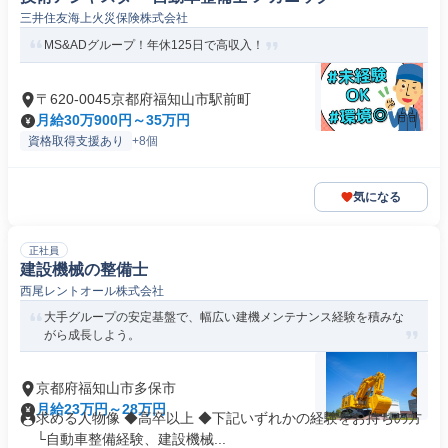
三井住友海上火災保険株式会社
MS&ADグループ！年休125日で高収入！
〒620-0045京都府福知山市駅前町
月給30万900円～35万円
資格取得支援あり
+8個
気になる
正社員
建設機械の整備士
西尾レントオール株式会社
大手グループの安定基盤で、幅広い建機メンテナンス経験を積みな
がら成長しよう。
京都府福知山市多保市
月給23万円～28万円
求める人物像 ◆高卒以上 ◆下記いずれかの経験をお持ちの方
└自動車整備経験、建設機械...