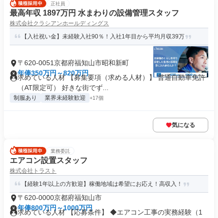
正社員
最高年収 1897万円 水まわりの設備管理スタッフ
株式会社クラシアンホールディングス
【入社祝い金】未経験入社90％！入社1年目から平均月収39万
〒620-0051京都府福知山市昭和新町
年俸350万円～820万円
求めている人材 【募集要項（求める人材）】 普通自動車免許
（AT限定可） 好きな街でず...
制服あり
業界未経験歓迎
+17個
気になる
業務委託
エアコン設置スタッフ
株式会社トラスト
【経験1年以上の方歓迎】稼働地域は希望にお応え！高収入！
〒620-0000京都府福知山市
年俸800万円～1000万円
求めている人材 【応募条件】 ◆エアコン工事の実務経験（1