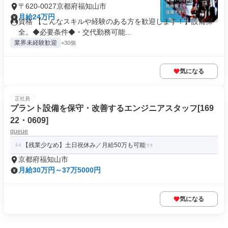
〒620-0027京都府福知山市
月給24万円
資格 【こんなスキルや経験のある方を歓迎します！】設備保
全。◆必要条件◆・交代勤務可能...
業界未経験歓迎
+30個
気になる
正社員
プラント設備を保守・改善するエンジニアスタッフ[169
22・0609]
queue
【残業少なめ】土日祝休み／月給50万も可能
京都府福知山市
月給30万円～37万5000円
気になる