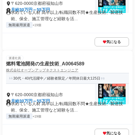
〒620-0000京都府福知山市
月給30万円～55万円
求めている人材 高卒以上/転職回数不問★生産技術、製造技
術、保全、施工管理など経験を活...
無期雇用派遣
+19個
気になる
派遣社員
燃料電池開発の生産技術_A0064589
株式会社オープンアップネクストエンジニア
30代・40代活躍中／経験者限定／年間休日最大125日
〒620-0000京都府福知山市
月給30万円～55万円
求めている人材 高卒以上/転職回数不問★生産技術、製造技
術、保全、施工管理など経験を活...
無期雇用派遣
+19個
気になる