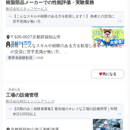
樹脂部品メーカーでの性能評価・実験業務
株式会社スタッフサービス
【こんなスキルや経験のある方を歓迎します！】 他者との交流に
苦手意識が無い方。
〒620-0027京都府福知山市
月給24万円
資格 【こんなスキルや経験のある方を歓迎します！】 他者と
の交流に苦手意識が無い方。 ...
業界未経験歓迎
+30個
気になる
派遣社員
工場の設備管理
株式会社朝日エンジニアリング
【日勤のみ｜経験者募集】最先端のキレイな工場の設備管理｜年間
休日120日以上
京都府福知山市三和町寺尾