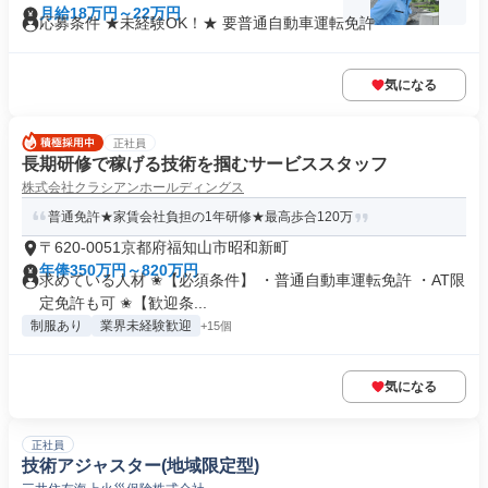
月給18万円～22万円
応募条件 ★未経験OK！★ 要普通自動車運転免許
気になる
正社員
長期研修で稼げる技術を掴むサービススタッフ
株式会社クラシアンホールディングス
普通免許★家賃会社負担の1年研修★最高歩合120万
〒620-0051京都府福知山市昭和新町
年俸350万円～820万円
求めている人材 ✬【必須条件】 ・普通自動車運転免許 ・AT限
定免許も可 ✬【歓迎条...
制服あり
業界未経験歓迎
+15個
気になる
正社員
技術アジャスター(地域限定型)