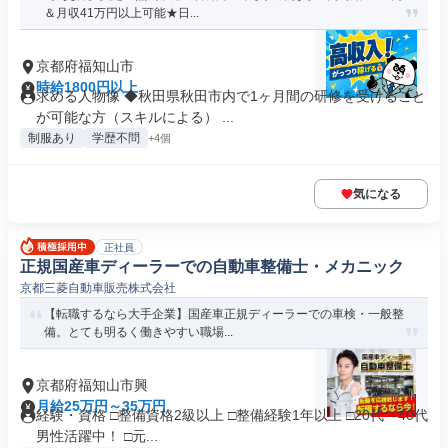
＆月収41万円以上可能★日...
京都府福知山市
時給1800円以上
求める人物像 ◆秋田県秋田市内で1ヶ月間の研修を受けること
が可能な方（スキルによる） ...
制服あり
学歴不問
+4個
気になる
正社員
正規国産車ディーラーでの自動車整備士・メカニック
京都三菱自動車販売株式会社
【転職するなら大手企業】国産車正規ディーラーでの車検・一般整
備。とても明るく働きやすい職場...
京都府福知山市興
月給25万円～35万円
経験・資格 □整備資格2級以上 □整備経験1年以上 □20代～40代
男性活躍中！ □元...