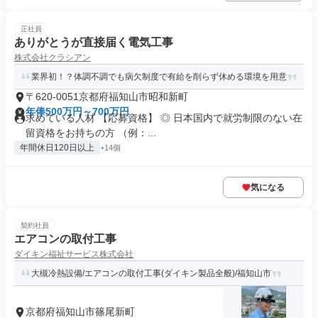
正社員
ありがとうが直接届く電気工事
株式会社クラシアン
業界初！？体調不調でも病欠制度で有給を削らず休める環境を用意
〒620-0051京都府福知山市昭和新町
年俸500万円～700万円
求めている人材 【応募資格】 ◎ 日本国内で就労制限のない在
留資格をお持ちの方 （例：...
年間休日120日以上
+14個
気になる
契約社員
エアコンの取付工事
ダイキン福祉サービス株式会社
大槻冷熱設備/エアコンの取付工事(ダイキン製品全般)/福知山市
京都府福知山市篠尾新町