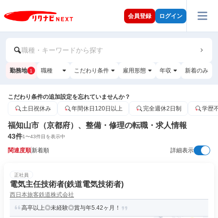
会員登録
ログイン
職種・キーワードから探す
勤務地
職種
こだわり条件
雇用形態
年収
新着のみ
1
こだわり条件の追加設定を忘れていませんか？
土日祝休み
年間休日120日以上
完全週休2日制
学歴
福知山市（京都府）、整備・修理の転職・求人情報
43
件
1
〜
43
件目を表示中
関連度順
新着順
詳細表示
正社員
電気主任技術者(鉄道電気技術者)
西日本旅客鉄道株式会社
高卒以上◎未経験◎賞与年5.42ヶ月！