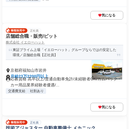
気になる
正社員
店舗総合職・販売/ピット
株式会社 イエローハット
東証プライム上場「イエローハット」グループならではの安定した
環境／店舗総合職【正社員】
京都府福知山市岩井
月給23万2200円以上
応募資格 高卒以上/普通自動車免許/未経験者OK/カムバック・
カー用品業界経験者優遇/...
交通費支給
社割あり
気になる
正社員
技術アジャスター 自動車整備士 メカニック