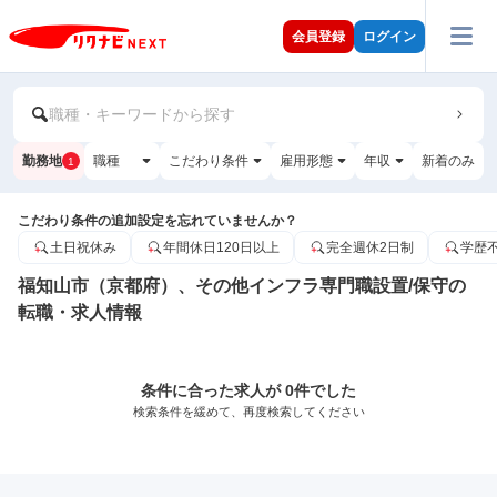
会員登録
ログイン
職種・キーワードから探す
勤務地
職種
こだわり条件
雇用形態
年収
新着のみ
1
こだわり条件の追加設定を忘れていませんか？
土日祝休み
年間休日120日以上
完全週休2日制
学歴
福知山市（京都府）、その他インフラ専門職設置/保守の
転職・求人情報
条件に合った求人が 0件でした
検索条件を緩めて、再度検索してください