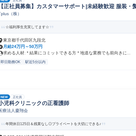
NEW
正社員
【正社員募集】カスタマーサポート|未経験歓迎 服装・
Tplus（株）
☆福利厚生充実してます☆
東京都千代田区九段北
月給24万円～50万円
求める人材: * 結果にコミットできる方 * 地道な業務でも前向きに...
即日勤務OK
駅近5分以内
NEW
正社員
小児科クリニックの正看護師
医療法人慶翔会
年間休日125日＆残業なし◎プライベートを大切にできる♪