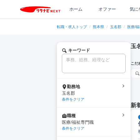
ホーム
オファー
気に
転職・求人トップ
/
熊本県
/
玉名郡
/
医療/
玉
キーワード
こだ
勤務地
玉名郡
条件をクリア
新
職種
医療/福祉専門職
条件をクリア