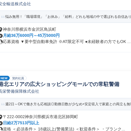
安全輸送株式会社
悩み無用！「職場環境」「お休み」「給料」どれも地域の中で選ばれる自信あり！
神奈川県横浜市金沢区鳥浜町
月給36万6000円～45万5000円
応募資格 ▼要中型自動車免許 ※AT限定不可 ●未経験者の方でもOK ...
NEW
契約社員
港北エリアの広大ショッピングモールでの常駐警備
高栄警備保障株式会社
週2日～OKで働き方も応相談◎勤務日数が少なめ×安定収入で家庭との両立も無理な
〒222-0002神奈川県横浜市港北区師岡町
日給2万7513円以上
資格 ＜必須条件＞ 18歳以上(警備業法) ＜歓迎条件＞ ・ブランク...