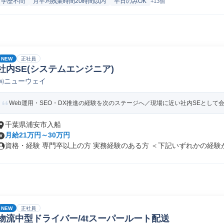
学歴不問
月平均残業時間20時間以内
平日のみOK
+13個
NEW
正社員
社内SE(システムエンジニア)
㈱ニューウェイ
Web運用・SEO・DX推進の経験を次のステージへ／現場に近い社内SEとして
千葉県浦安市入船
月給21万円～30万円
資格・経験 専門卒以上の方 実務経験のある方 ＜下記いずれかの経験が.
NEW
正社員
物流中型ドライバー/4tスーパールート配送