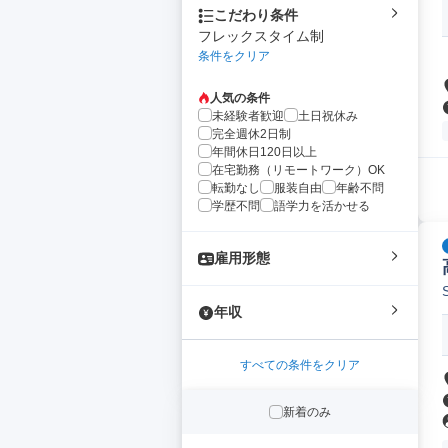
こだわり条件
フレックスタイム制
条件をクリア
人気の条件
未経験者歓迎
土日祝休み
完全週休2日制
年間休日120日以上
在宅勤務（リモートワーク）OK
転勤なし
服装自由
年齢不問
学歴不問
語学力を活かせる
雇用形態
年収
すべての条件をクリア
新着のみ