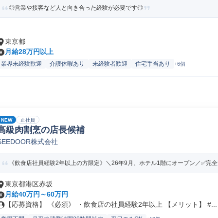
◎営業や接客など人と向き合った経験が必要です◎
東京都
月給28万円以上
業界未経験歓迎
介護休暇あり
未経験者歓迎
住宅手当あり
+6個
NEW
正社員
高級肉割烹の店長候補
SEEDOOR株式会社
《飲食店社員経験2年以上の方限定》＼26年9月、ホテル1階にオープン／✅完全週休2
東京都港区赤坂
月給40万円～60万円
【応募資格】 《必須》 ・飲食店の社員経験2年以上 【メリット】 #...