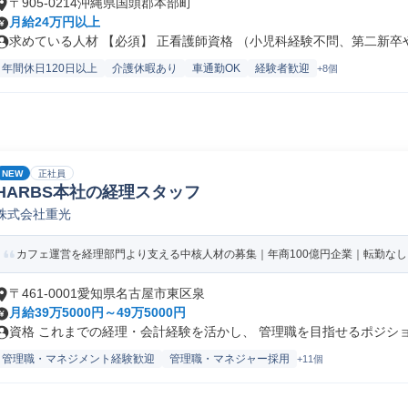
〒905-0214沖縄県国頭郡本部町
月給24万円以上
求めている人材 【必須】 正看護師資格 （小児科経験不問、第二新卒やブ
年間休日120日以上
介護休暇あり
車通勤OK
経験者歓迎
+8個
NEW
正社員
HARBS本社の経理スタッフ
株式会社重光
カフェ運営を経理部門より支える中核人材の募集｜年商100億円企業｜転勤なし
〒461-0001愛知県名古屋市東区泉
月給39万5000円～49万5000円
資格 これまでの経理・会計経験を活かし、 管理職を目指せるポジション
管理職・マネジメント経験歓迎
管理職・マネジャー採用
+11個