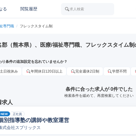
なる
閲覧履歴
求人検索
福祉専門職
/
フレックスタイム制
名郡（熊本県）、医療/福祉専門職、フレックスタイム制
わり条件の追加設定を忘れていませんか？
土日祝休み
年間休日120日以上
完全週休2日制
学歴不問
条件に合った求人が 0件でした
検索条件を緩めて、再度検索してください
着求人
NEW
正社員
個別指導塾の講師や教室運営
株式会社スプリックス