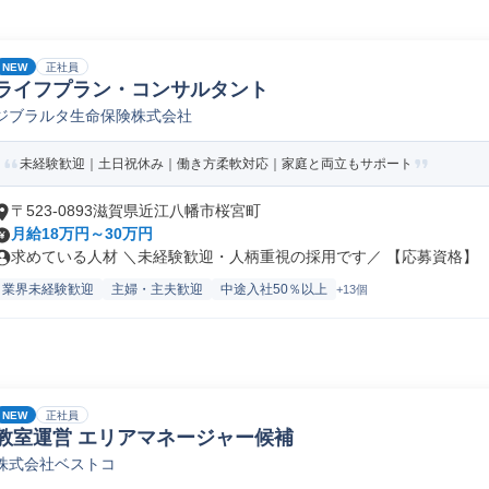
NEW
正社員
ライフプラン・コンサルタント
ジブラルタ生命保険株式会社
未経験歓迎｜土日祝休み｜働き方柔軟対応｜家庭と両立もサポート
〒523-0893滋賀県近江八幡市桜宮町
月給18万円～30万円
求めている人材 ＼未経験歓迎・人柄重視の採用です／ 【応募資格】 ・.
業界未経験歓迎
主婦・主夫歓迎
中途入社50％以上
+13個
NEW
正社員
教室運営 エリアマネージャー候補
株式会社ベストコ