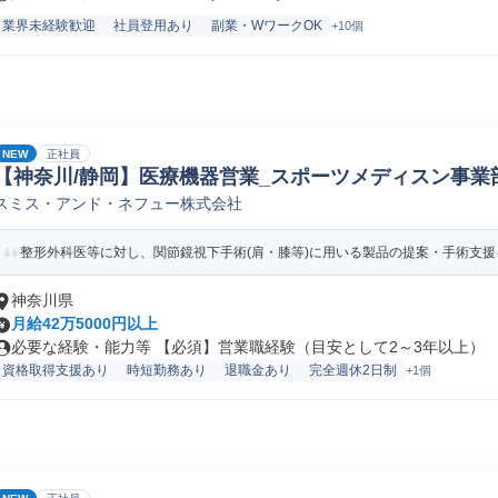
業界未経験歓迎
社員登用あり
副業・WワークOK
+10個
NEW
正社員
【神奈川/静岡】医療機器営業_スポーツメディスン事業部
スミス・アンド・ネフュー株式会社
療機器法人営業
整形外科医等に対し、関節鏡視下手術(肩・膝等)に用いる製品の提案・手術支援を
神奈川県
月給42万5000円以上
必要な経験・能力等 【必須】営業職経験（目安として2～3年以上） 【歓
資格取得支援あり
時短勤務あり
退職金あり
完全週休2日制
+1個