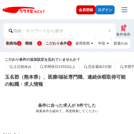
会員登録
ログイン
職種・キーワードから探す
条件保存
勤務地
職種
こだわり条件
雇用形態
年収
新着のみ
1
1
1
こだわり条件の追加設定を忘れていませんか？
土日祝休み
年間休日120日以上
完全週休2日制
学歴
玉名郡（熊本県）、医療/福祉専門職、連続休暇取得可能
の転職・求人情報
条件に合った求人が 0件でした
検索条件を緩めて、再度検索してください