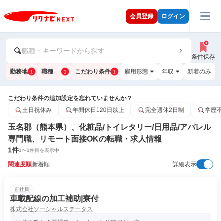
会員登録
ログイン
職種・キーワードから探す
条件保存
勤務地
職種
こだわり条件
雇用形態
年収
新着のみ
1
1
1
こだわり条件の追加設定を忘れていませんか？
土日祝休み
年間休日120日以上
完全週休2日制
学歴
玉名郡（熊本県）、化粧品/トイレタリー/日用品/アパレル
専門職、リモート面接OKの転職・求人情報
1
件
1
〜
1
件目を表示中
関連度順
新着順
詳細表示
正社員
車載配線の加工補助|寮付
株式会社ソーシャルステータス