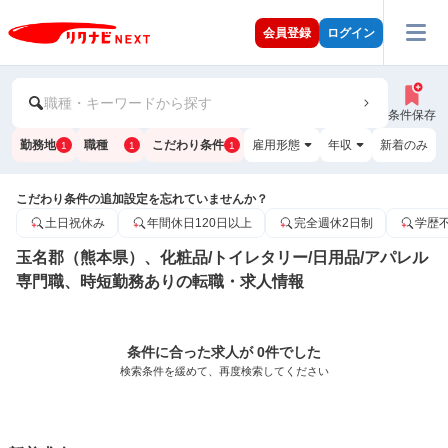
会員登録
ログイン
職種・キーワードから探す
条件保存
勤務地
職種
こだわり条件
雇用形態
年収
新着のみ
1
1
1
こだわり条件の追加設定を忘れていませんか？
土日祝休み
年間休日120日以上
完全週休2日制
学歴
玉名郡（熊本県）、化粧品/トイレタリー/日用品/アパレル
専門職、時短勤務ありの転職・求人情報
条件に合った求人が 0件でした
検索条件を緩めて、再度検索してください