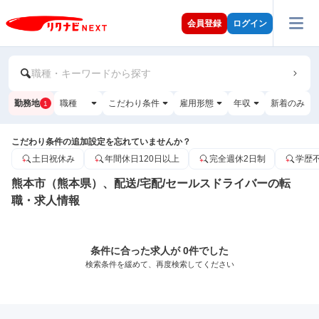
会員登録
ログイン
職種・キーワードから探す
勤務地
職種
こだわり条件
雇用形態
年収
新着のみ
1
こだわり条件の追加設定を忘れていませんか？
土日祝休み
年間休日120日以上
完全週休2日制
学歴
熊本市（熊本県）、配送/宅配/セールスドライバーの転
職・求人情報
条件に合った求人が 0件でした
検索条件を緩めて、再度検索してください