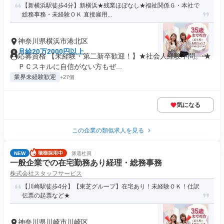
【新横浜駅徒歩4分】新横浜★残業ほぼなし★福祉関係Ｇ・本社で
総務事務・未経験ＯＫ 直接雇用...
神奈川県横浜市港北区
月給20万2000円以上
応募資格 【未経験・第二新卒歓迎！】★社会人経験不問。 ★
ＰＣスキルに自信がない方もぜ...
業界未経験歓迎
+27個
気になる
この企業の類似求人を見る
NEW
派遣社員
一般企業での在宅勤務あり経理・総務事務
株式会社スタッフサービス
【川崎駅徒歩4分】【東芝グループ】在宅あり！未経験ＯＫ！仕訳
伝票の起票など★
神奈川県川崎市川崎区