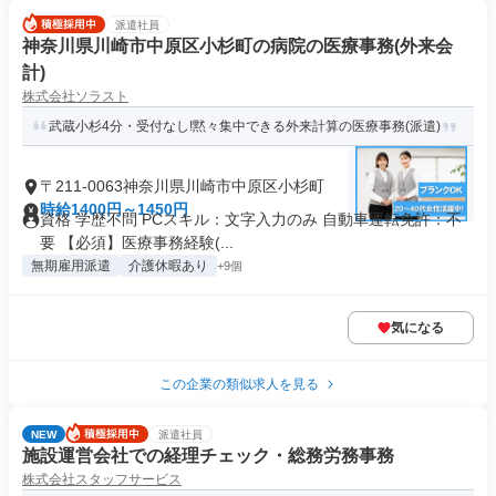
派遣社員
神奈川県川崎市中原区小杉町の病院の医療事務(外来会
計)
株式会社ソラスト
武蔵小杉4分・受付なし!黙々集中できる外来計算の医療事務(派遣)
〒211-0063神奈川県川崎市中原区小杉町
時給1400円～1450円
資格 学歴不問 PCスキル：文字入力のみ 自動車運転免許：不
要 【必須】医療事務経験(...
無期雇用派遣
介護休暇あり
+9個
気になる
この企業の類似求人を見る
NEW
派遣社員
施設運営会社での経理チェック・総務労務事務
株式会社スタッフサービス