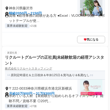
神奈川県藤沢市
時給2050円～2150円
資格 ●経理事務の経験がある方 ●Excel：VLOOKUP関数・ピボ
ットテーブルが使...
業界未経験歓迎
+21個
気になる
派遣社員
リクルートグループの正社員|未経験歓迎の経理アシスタ
ント
株式会社リクルートスタッフィング
原則定時退社＆土日祝休＆年休125日＆賞与あり＆転勤なし
〒222-0033神奈川県横浜市港北区新横浜
月給20万900円～31万9300円
求めている人材 【未経験から始められるオフィスワーク】 経
験不問／資格不要 ◎20代...
業界未経験歓迎
+27個