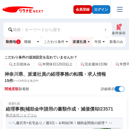
会員登録
ログイン
職種・キーワードから探す
条件保存
勤務地
職種
こだわり条件
派遣社員
年収
新着のみ
1
こだわり条件の追加設定を忘れていませんか？
土日祝休み
年間休日120日以上
完全週休2日制
学歴
神奈川県、派遣社員の経理事務の転職・求人情報
15
件
1
〜
15
件目を表示中
関連度順
新着順
詳細表示
派遣社員
経理事務|補助金申請用の書類作成・減価償却/23571
株式会社ジョブコム
＼藤沢市×在宅あり／週3日～＆時短OK！補助金関係の経理＊