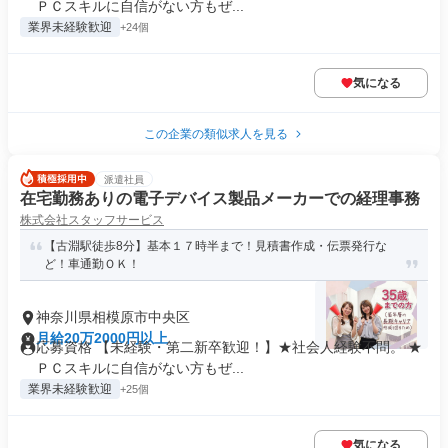
ＰＣスキルに自信がない方もぜ...
業界未経験歓迎
+24個
気になる
この企業の類似求人を見る
派遣社員
在宅勤務ありの電子デバイス製品メーカーでの経理事務
株式会社スタッフサービス
【古淵駅徒歩8分】基本１７時半まで！見積書作成・伝票発行な
ど！車通勤ＯＫ！
神奈川県相模原市中央区
月給20万2000円以上
応募資格 【未経験・第二新卒歓迎！】★社会人経験不問。 ★
ＰＣスキルに自信がない方もぜ...
業界未経験歓迎
+25個
気になる