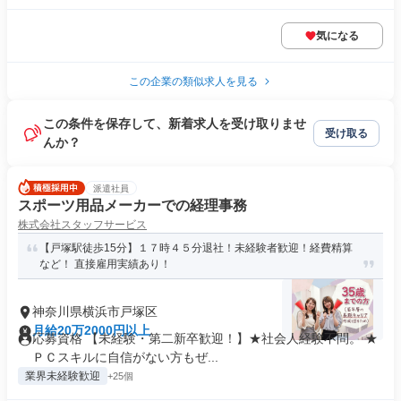
気になる
この企業の類似求人を見る
この条件を保存して、新着求人を受け取りませ
受け取る
んか？
派遣社員
スポーツ用品メーカーでの経理事務
株式会社スタッフサービス
【戸塚駅徒歩15分】１７時４５分退社！未経験者歓迎！経費精算
など！ 直接雇用実績あり！
神奈川県横浜市戸塚区
月給20万2000円以上
応募資格 【未経験・第二新卒歓迎！】★社会人経験不問。 ★
ＰＣスキルに自信がない方もぜ...
業界未経験歓迎
+25個