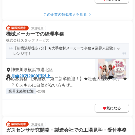
この企業の類似求人を見る
派遣社員
機械メーカーでの経理事務
株式会社スタッフサービス
【新横浜駅徒歩7分】★大手建材メーカーで事務★業界未経験チャ
レンジ可！
神奈川県横浜市港北区
月給20万2000円以上
応募資格 【未経験・第二新卒歓迎！】★社会人経験不問。 ★
ＰＣスキルに自信がない方もぜ...
業界未経験歓迎
+23個
気になる
派遣社員
ガスセンサ研究開発・製造会社での工場見学・受付事務