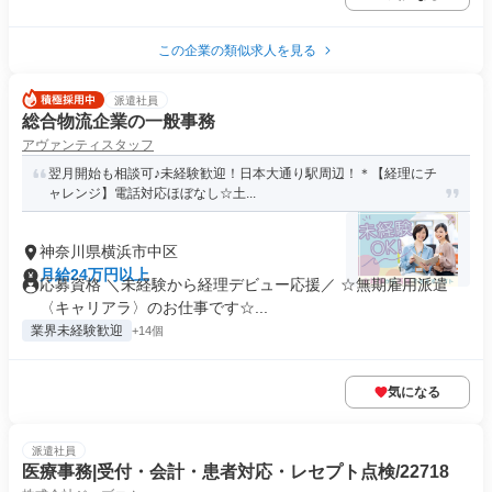
この企業の類似求人を見る
派遣社員
総合物流企業の一般事務
アヴァンティスタッフ
翌月開始も相談可♪未経験歓迎！日本大通り駅周辺！＊【経理にチ
ャレンジ】電話対応ほぼなし☆土...
神奈川県横浜市中区
月給24万円以上
応募資格 ＼未経験から経理デビュー応援／ ☆無期雇用派遣
〈キャリアラ〉のお仕事です☆...
業界未経験歓迎
+14個
気になる
派遣社員
医療事務|受付・会計・患者対応・レセプト点検/22718