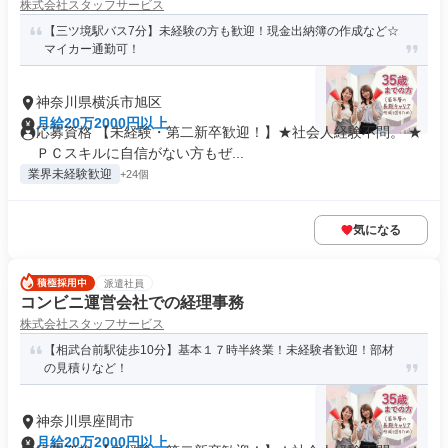
株式会社スタッフサービス
【三ツ境駅バス7分】未経験の方も歓迎！現金出納簿の作成など☆
マイカー通勤可！
神奈川県横浜市旭区
月給20万2000円以上
応募資格 【未経験・第二新卒歓迎！】★社会人経験不問。 ★
ＰＣスキルに自信がない方もぜ...
業界未経験歓迎
+24個
気になる
派遣社員
コンビニ運営会社での経理事務
株式会社スタッフサービス
【相武台前駅徒歩10分】基本１７時半終業！未経験者歓迎！部材
の見積りなど！
神奈川県座間市
月給20万2000円以上