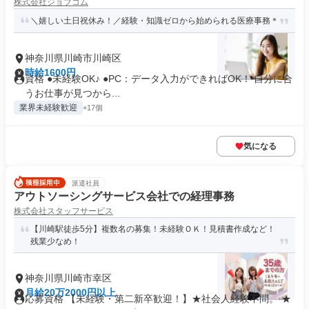
株式会社ジョブコム
＼嬉しい土日祝休み！／経験・知識ゼロから始められる医療事務＊
神奈川県川崎市川崎区
時給1600円
資格 ●未経験OK♪ ●PC：データ入力ができればOK！ 自分に合
うお仕事が見つから...
業界未経験歓迎
+17個
気になる
派遣社員
アウトソーシングサービス会社での経理事務
株式会社スタッフサービス
【川崎駅徒歩5分】複数名の募集！未経験ＯＫ！見積書作成など！
残業少なめ！
神奈川県川崎市幸区
月給20万2000円以上
応募資格 【未経験・第二新卒歓迎！】★社会人経験不問。 ★