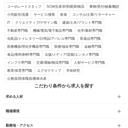
コーポレートスタッフ
SCM/生産管理/購買/物流
事務/受付/秘書/翻訳
小売販売/流通
サービス/接客
飲食
コンサル/士業/リサーチャー
IT
クリエイティブ/デザイン職
建築/土木/プラント専門職
不動産専門職
機械/電気/電子製品専門職
化学/素材専門職
化粧品/トイレタリー/日用品/アパレル専門職
医薬品専門職
医療機器/理化学機器専門職
医療/福祉専門職
金融専門職
食品/香料/飼料専門職
出版/メディア/芸能/エンタメ専門職
インフラ専門職
交通/運輸/物流専門職
人材サービス専門職
教育/保育専門職
エグゼクティブ
学術研究
公務員/団体職員/農林水産
こだわり条件から求人を探す
求める人材
職場環境
勤務地・アクセス