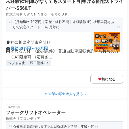
未経験歓迎|車がなくてもスタート可|稼げる軽配送ドライ
バー-S560/F
株式会社ＫＡＷＡＮＡＧＯ ＧＲＯＵＰ
【月給50〜70万円｜学歴・経験不問｜未経験歓迎】社用車貸与あ
りで安心スタート｜3ヶ月毎に...
神奈川県座間市座間駅
月給50万円～70万円
求める人材: 《必須条件》 普通自動車運転免許をお持ちの方
※AT限定可 《応募条...
シフト自由
即日勤務OK
気になる
この企業の類似求人を見る
契約社員
フォークリフトオペレーター
株式会社フロンティア
応募者全員面接します✨土日祝休み✨学歴・年齢不問