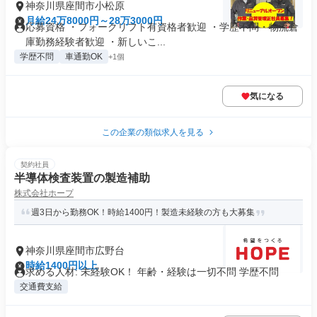
神奈川県座間市小松原
月給24万8000円～28万3000円
応募資格 ・フォークリフト有資格者歓迎 ・学歴不問・物流倉
庫勤務経験者歓迎 ・新しいこ...
学歴不問
車通勤OK
+1個
気になる
この企業の類似求人を見る
契約社員
半導体検査装置の製造補助
株式会社ホープ
週3日から勤務OK！時給1400円！製造未経験の方も大募集
神奈川県座間市広野台
時給1400円以上
求める人材: 未経験OK！ 年齢・経験は一切不問 学歴不問
交通費支給