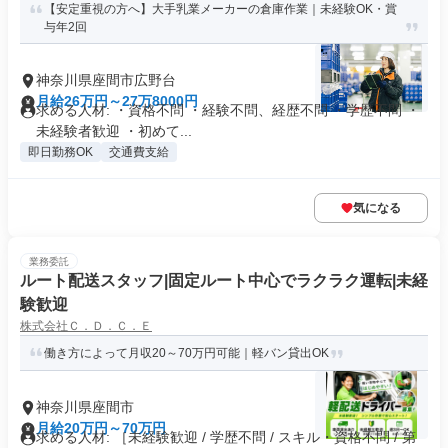
【安定重視の方へ】大手乳業メーカーの倉庫作業｜未経験OK・賞
与年2回
神奈川県座間市広野台
月給26万円～27万8000円
求める人材: ・資格不問 ・経験不問、経歴不問 ・学歴不問 ・
未経験者歓迎 ・初めて...
即日勤務OK
交通費支給
気になる
業務委託
ルート配送スタッフ|固定ルート中心でラクラク運転|未経
験歓迎
株式会社Ｃ．Ｄ．Ｃ．Ｅ
働き方によって月収20～70万円可能｜軽バン貸出OK
神奈川県座間市
月給20万円～70万円
求める人材: ［未経験歓迎 / 学歴不問 / スキル・資格不問 / 第