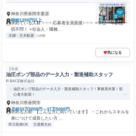
神奈川県座間市栗原
時給1350円以上
求めている人材 ✨✨✨応募者全員面接✨✨✨ ⭐学歴・年齢は一
切不問！ ⭐社会人・職種...
主婦・主夫歓迎
+18個
気になる
正社員
油圧ポンプ部品のデータ入力・製造補助スタッフ
R-BACE株式会社
油圧ポンプ部品のデータ入力・製造補助スタッフ！事務系作業！初
心者大歓迎！
神奈川県座間市
月給33万5000円～37万5000円
求める人材: 【こんな方に向いています】 ・これからスキルを
身につけて成長したい方 ...
即日勤務OK
交通費支給