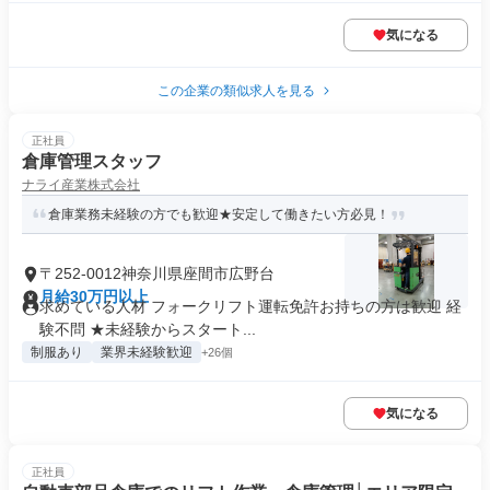
気になる
この企業の類似求人を見る
正社員
倉庫管理スタッフ
ナライ産業株式会社
倉庫業務未経験の方でも歓迎★安定して働きたい方必見！
〒252-0012神奈川県座間市広野台
月給30万円以上
求めている人材 フォークリフト運転免許お持ちの方は歓迎 経
験不問 ★未経験からスタート...
制服あり
業界未経験歓迎
+26個
気になる
正社員