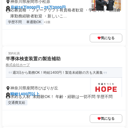
神奈川県座間市小松原
月給24万8000円～28万3000円
応募資格 ・フォークリフト有資格者歓迎 ・学歴不問・物流倉
庫勤務経験者歓迎 ・新しいこ...
学歴不問
車通勤OK
+1個
気になる
契約社員
半導体検査装置の製造補助
株式会社ホープ
週3日から勤務OK！時給1400円！製造未経験の方も大募集
神奈川県座間市ひばりが丘
時給1400円以上
求める人材: 未経験OK！ 年齢・経験は一切不問 学歴不問
交通費支給
気になる