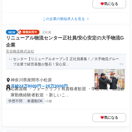
気になる
この企業の類似求人を見る
NEW
正社員
リニューアル物流センター正社員/安心安定の大手物流G
企業
安全輸送株式会社
センター【リニューアルオープン】正社員募集！／大手物流グルー
プ企業で経営基盤が盤石！安心安...
神奈川県座間市小松原
月給24万8000円～28万3000円
応募資格 ・フォークリフト有資格者歓迎 ・学歴不問・物流倉
庫勤務経験者歓迎 ・新しいこ...
学歴不問
車通勤OK
+1個
気になる