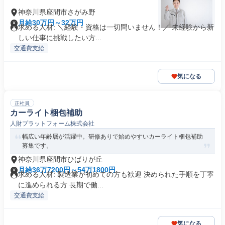
神奈川県座間市さがみ野
月給30万円～32万円
求める人材: ＼経験・資格は一切問いません！／ 未経験から新
しい仕事に挑戦したい方...
交通費支給
気になる
正社員
カーライト梱包補助
人財プラットフォーム株式会社
幅広い年齢層が活躍中。研修ありで始めやすいカーライト梱包補助
募集です。
神奈川県座間市ひばりが丘
月給36万7200円～54万1800円
求める人材: 製造業が初めての方も歓迎 決められた手順を丁寧
に進められる方 長期で働...
交通費支給
気になる