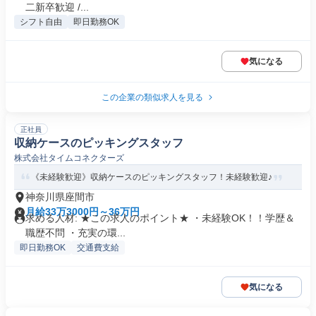
二新卒歓迎 /...
シフト自由
即日勤務OK
気になる
この企業の類似求人を見る
正社員
収納ケースのピッキングスタッフ
株式会社タイムコネクターズ
《未経験歓迎》収納ケースのピッキングスタッフ！未経験歓迎♪
神奈川県座間市
月給33万3000円～36万円
求める人材: ★この求人のポイント★ ・未経験OK！！学歴＆
職歴不問 ・充実の環...
即日勤務OK
交通費支給
気になる