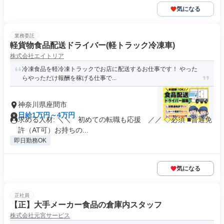
気になる
業務委託
軽貨物食品配送ドライバー(軽トラック冷凍車)
株式会社エイトリア
冷凍食品を軽冷凍トラックでお店に配送するお仕事です！ やった
らやっただけ報酬を稼げる仕事で...
神奈川県座間市
日給1万円～4万円
求める人材: ＼＼ 初めての転職も応援 ／／ ◇必須 ■普通免
許（AT可）お持ちの...
即日勤務OK
気になる
正社員
【正】大手メーカー食品の倉庫内スタッフ
株式会社元宮サービス