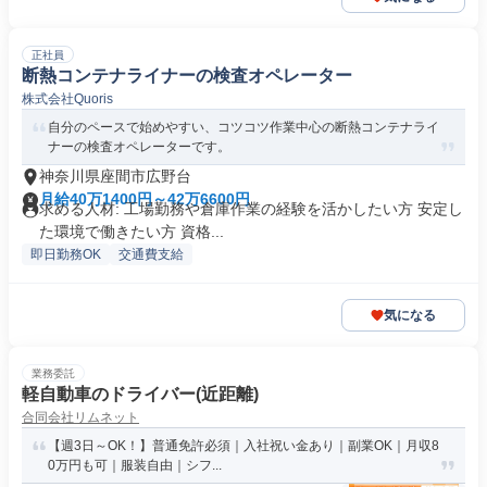
正社員
断熱コンテナライナーの検査オペレーター
株式会社Quoris
自分のペースで始めやすい、コツコツ作業中心の断熱コンテナライ
ナーの検査オペレーターです。
神奈川県座間市広野台
月給40万1400円～42万6600円
求める人材: 工場勤務や倉庫作業の経験を活かしたい方 安定し
た環境で働きたい方 資格...
即日勤務OK
交通費支給
気になる
業務委託
軽自動車のドライバー(近距離)
合同会社リムネット
【週3日～OK！】普通免許必須｜入社祝い金あり｜副業OK｜月収8
0万円も可｜服装自由｜シフ...