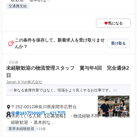
交通費支給
気になる
この条件を保存して、新着求人を受け取りませ
受け取る
んか？
正社員
未経験歓迎の物流管理スタッフ 賞与年4回 完全週休2
日
Japan Ji Yun株式会社
単なる倉庫作業ではなく、現場をより良くするお仕事です。
〒252-0012神奈川県座間市広野台
年俸343万5000円～471万円
求めている人材 【応募資格】 ・物流経験不問 ・業界・職種未
経験歓迎 ・基本的な...
業界未経験歓迎
+21個