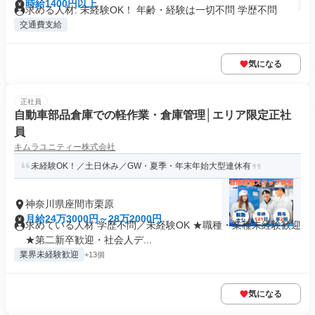
時給1400円以上
求める人材: 未経験OK！ 年齢・経験は一切不問 学歴不問
交通費支給
気になる
正社員
自動車部品倉庫での軽作業・倉庫管理│エリア限定正社
員
キムラユニティー株式会社
未経験OK！／土日休み／GW・夏季・年末年始大型連休有
神奈川県座間市栗原
月給24万3000円～28万2000円
求めている人材 学歴不問／未経験OK ★職種・業種未経験歓迎
★第二新卒歓迎・社会人デ...
業界未経験歓迎
+13個
気になる