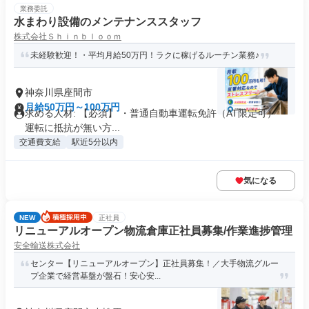
業務委託
水まわり設備のメンテナンススタッフ
株式会社Ｓｈｉｎｂｌｏｏｍ
未経験歓迎！・平均月給50万円！ラクに稼げるルーチン業務♪
神奈川県座間市
月給50万円～100万円
求める人材: 【必須】 ・普通自動車運転免許（AT限定可） ・
運転に抵抗が無い方...
交通費支給
駅近5分以内
気になる
NEW
正社員
リニューアルオープン物流倉庫正社員募集/作業進捗管理
安全輸送株式会社
センター【リニューアルオープン】正社員募集！／大手物流グルー
プ企業で経営基盤が盤石！安心安...