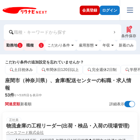
会員登録
ログイン
職種・キーワードから探す
条件保存
勤務地
職種
こだわり条件
雇用形態
年収
新着のみ
1
1
こだわり条件の追加設定を忘れていませんか？
土日祝休み
年間休日120日以上
完全週休2日制
学歴
座間市（神奈川県）、倉庫/配送センターの転職・求人情
報
53
件
1
〜
53
件目を表示中
関連度順
新着順
詳細表示
正社員
物流倉庫の工程リーダー(出荷・検品・入荷の現場管理)
ベースフード株式会社