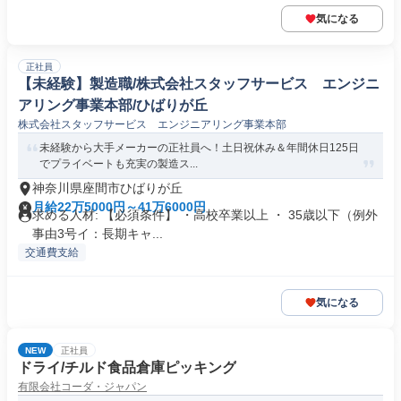
気になる
正社員
【未経験】製造職/株式会社スタッフサービス エンジニ
アリング事業本部/ひばりが丘
株式会社スタッフサービス エンジニアリング事業本部
未経験から大手メーカーの正社員へ！土日祝休み＆年間休日125日
でプライベートも充実の製造ス...
神奈川県座間市ひばりが丘
月給22万5000円～41万6000円
求める人材: 【必須条件】 ・高校卒業以上 ・ 35歳以下（例外
事由3号イ：長期キャ...
交通費支給
気になる
NEW
正社員
ドライ/チルド食品倉庫ピッキング
有限会社コーダ・ジャパン