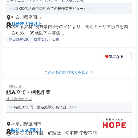
日本マニュファクチャリングサービス株式会社
20~30代活躍中◎初めての軽作業デビュー♪
神奈川県座間市
月給25万円以上
求める人材: 例外事由3号のイにより、長期キャリア形成を図
るため、 35歳以下を募集...
即日勤務OK
残業なし
+1個
気になる
この企業の類似求人を見る
契約社員
組み立て・梱包作業
株式会社ホープ
時給1650円！製造経験があればOK!
神奈川県座間市
時給1650円以上
求める人材: 年齢・経験は一切不問 学歴不問