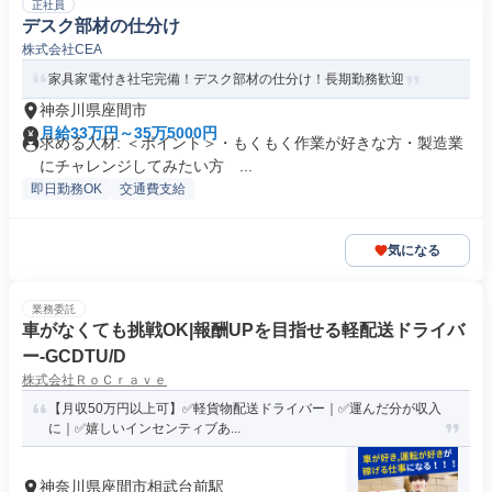
正社員
デスク部材の仕分け
株式会社CEA
家具家電付き社宅完備！デスク部材の仕分け！長期勤務歓迎
神奈川県座間市
月給33万円～35万5000円
求める人材: ＜ポイント＞・もくもく作業が好きな方・製造業
にチャレンジしてみたい方 ...
即日勤務OK
交通費支給
気になる
業務委託
車がなくても挑戦OK|報酬UPを目指せる軽配送ドライバ
ー-GCDTU/D
株式会社ＲｏＣｒａｖｅ
【月収50万円以上可】✅軽貨物配送ドライバー｜✅運んだ分が収入
に｜✅嬉しいインセンティブあ...
神奈川県座間市相武台前駅