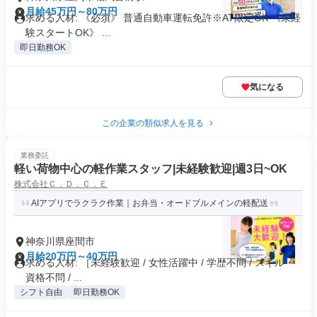
月給45万円～80万円
求める人材: 《必須》 普通自動車運転免許※AT限定OK 《未経
験スタートOK》 ...
即日勤務OK
気になる
この企業の類似求人を見る
業務委託
軽い荷物中心の軽作業スタッフ|未経験歓迎|週3日~OK
株式会社Ｃ．Ｄ．Ｃ．Ｅ
AIアプリでラクラク作業｜お弁当・オードブルメインの軽配送
神奈川県座間市
月給20万円～40万円
求める人材: ［未経験歓迎 / 女性活躍中 / 学歴不問 / スキル・
資格不問 / ...
シフト自由
即日勤務OK