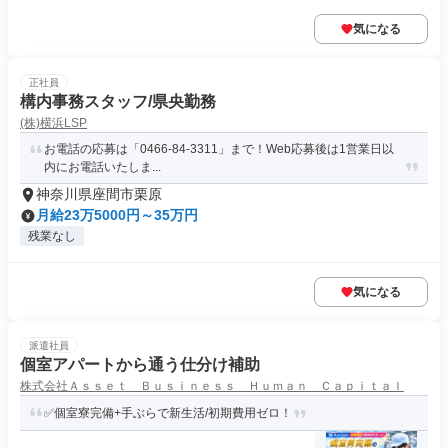
気になる
正社員
構内事務スタッフ/県央勤務
(株)横浜LSP
お電話の応募は「0466-84-3311」まで！Web応募後は1営業日以
内にお電話いたしま...
神奈川県座間市栗原
月給23万5000円～35万円
残業なし
気になる
派遣社員
個室アパートから通う仕分け補助
株式会社Ａｓｓｅｔ Ｂｕｓｉｎｅｓｓ Ｈｕｍａｎ Ｃａｐｉｔａｌ
✅個室寮完備+手ぶらで新生活/初期費用ゼロ！