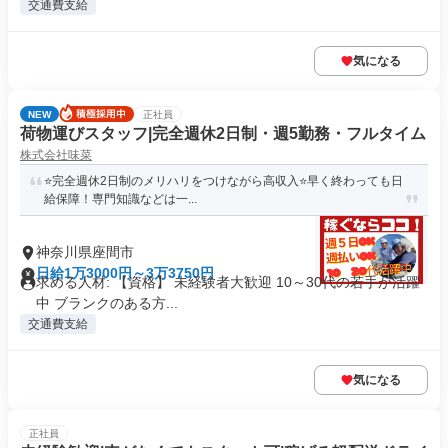
交通費支給
気になる
NEW
正社員
荷物運びスタッフ|完全週休2日制・週5勤務・フルタイム
株式会社味菜
⭐️完全週休2日制のメリハリをつけながら高収入⭐️早く終わっても日
給保障！専門知識などは一...
神奈川県座間市
日給1万3000円～3万3750円
求める人材: 【資格】 未経験者大歓迎 10～30代の若手が活躍
中 ブランクのある方...
交通費支給
気になる
正社員