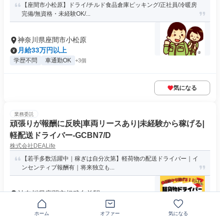
【座間市小松原】ドライ/チルド食品倉庫ピッキング/正社員/冷暖房
完備/無資格・未経験OK/...
神奈川県座間市小松原
月給33万円以上
学歴不問
車通勤OK
+3個
気になる
業務委託
頑張りが報酬に反映|車両リースあり|未経験から稼げる|
軽配送ドライバー-GCBN7/D
株式会社DEALife
【若手多数活躍中｜稼ぎは自分次第】軽荷物の配送ドライバー｜イ
ンセンティブ報酬有｜将来独立も...
神奈川県座間市相武台前駅
月給50万円～70万円
求める人材: 《必須》 普通自動車運転免許（AT限定可） 異業
ホーム
オファー
気になる
種からのチャレンジ...