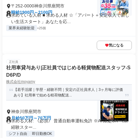
〒252-0000神奈川県座間市
時給1900円～2100円
求めている人材 ■ 求める人材 ☆「アパート＋安定収入で新し
い生活スタート」あなたを応...
業界未経験歓迎
+25個
気になる
正社員
社用車貸与あり|正社員ではじめる軽貨物配送スタッフ-S
D6P/D
株式会社moyamy
【若手活躍｜学歴・経験不問｜安定の正社員求人｜3ヶ月毎に評価
あり】社用車で始める軽荷物配送...
神奈川県座間市
月給50万円～70万円
求める人材: 《必須》 普通自動車運転免許 ※AT限定OK 《未
経験スター...
シフト自由
即日勤務OK