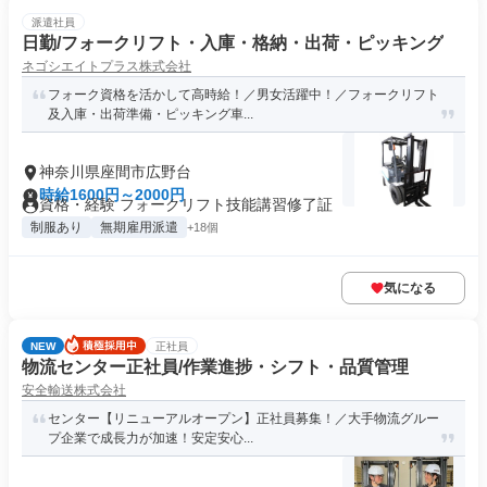
派遣社員
日勤/フォークリフト・入庫・格納・出荷・ピッキング
ネゴシエイトプラス株式会社
フォーク資格を活かして高時給！／男女活躍中！／フォークリフト
及入庫・出荷準備・ピッキング車...
神奈川県座間市広野台
時給1600円～2000円
資格・経験 フォークリフト技能講習修了証
制服あり
無期雇用派遣
+18個
気になる
NEW
正社員
物流センター正社員/作業進捗・シフト・品質管理
安全輸送株式会社
センター【リニューアルオープン】正社員募集！／大手物流グルー
プ企業で成長力が加速！安定安心...