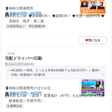
神奈川県座間市
月給20万円～80万円
求める人材: ◆未経験OK！ ◆副業OK！ ◆学歴・経歴不問 ◆
高校生・既卒・第二新...
社員登用あり
即日勤務OK
気になる
正社員
宅配ドライバー/日勤
株式会社GMTradings
●社員想い×高収、どっちも本気●未経験でも月給32万円～／週休2
日制／普通免許で応募OK
神奈川県座間市ひばりが丘
月給32万円～40万円
求める人材: ＜必須＞ 普通免許（AT可）をお持ちの方 ◎未経
験者歓迎／学歴不問／...
交通費支給