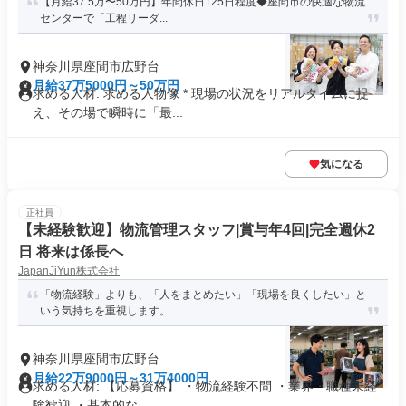
【月給37.5万〜50万円】年間休日125日程度◆座間市の快適な物流
センターで「工程リーダ...
神奈川県座間市広野台
月給37万5000円～50万円
求める人材: 求める人物像 * 現場の状況をリアルタイムに捉
え、その場で瞬時に「最...
気になる
正社員
【未経験歓迎】物流管理スタッフ|賞与年4回|完全週休2
日 将来は係長へ
JapanJiYun株式会社
「物流経験」よりも、「人をまとめたい」「現場を良くしたい」と
いう気持ちを重視します。
神奈川県座間市広野台
月給22万9000円～31万4000円
求める人材: 【応募資格】 ・物流経験不問 ・業界・職種未経
験歓迎 ・基本的な...