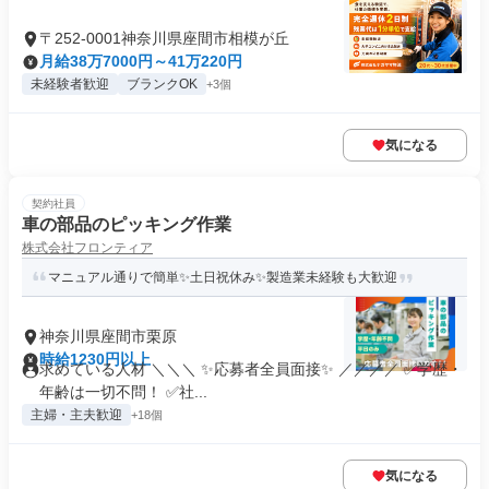
〒252-0001神奈川県座間市相模が丘
月給38万7000円～41万220円
未経験者歓迎
ブランクOK
+3個
気になる
契約社員
車の部品のピッキング作業
株式会社フロンティア
マニュアル通りで簡単✨土日祝休み✨製造業未経験も大歓迎
神奈川県座間市栗原
時給1230円以上
求めている人材 ＼＼＼ ✨応募者全員面接✨ ／／／／ ✅学歴・
年齢は一切不問！ ✅社...
主婦・主夫歓迎
+18個
気になる