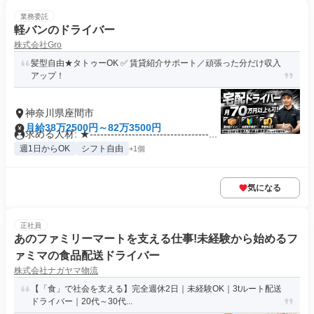
業務委託
軽バンのドライバー
株式会社Gro
髪型自由★タトゥーOK ✅️ 賃貸紹介サポート／頑張った分だけ収入
アップ！
神奈川県座間市
月給38万2500円～82万3500円
求める人材: ★----------------------------------...
週1日からOK
シフト自由
+1個
気になる
正社員
あのファミリーマートを支える仕事!未経験から始めるフ
ァミマの食品配送ドライバー
株式会社ナガヤマ物流
【「食」で社会を支える】完全週休2日｜未経験OK｜3tルート配送
ドライバー｜20代～30代...