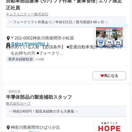
自動車部品倉庫でのリフト作業・倉庫管理│エリア限定
正社員
キムラユニティー株式会社
フォークリフト作業あり／年休121日／賞与実績3.48ヶ月
〒252-0002神奈川県座間市小松原
月給24万3000円以上
求めている人材 【必須条件】 ■普通自動車免許（AT限定可）
をお持ちの方 ■フォークリ...
業界未経験歓迎
+14個
気になる
契約社員
半導体部品の製造補助スタッフ
株式会社ホープ
時給1400円！製造未経験の方も大募集
神奈川県座間市ひばりが丘