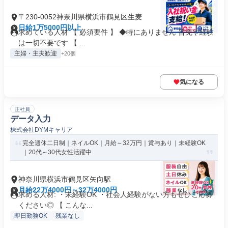
〒230-0052神奈川県横浜市鶴見区生麦
日給1万5000円以上
求めている人材 【 必須要件 】 ◆特にありません 普免や経験
は一切不要です 【 ...
主婦・主夫歓迎
+20個
気になる
正社員
データ入力
株式会社DYMキャリア
完全週休二日制｜ネイルOK｜月給～32万円｜賞与あり｜未経験OK
｜20代～30代女性活躍中
神奈川県横浜市鶴見区矢向駅
月給22万4000円～32万4000円
求める人材: ・未経験OK ・社会人経験がない方もぜひご応募
ください◎ 【 こんな...
即日勤務OK
残業なし