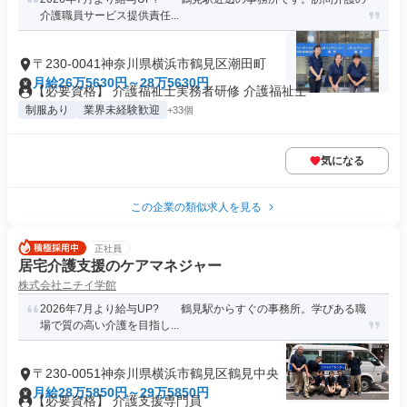
介護職員サービス提供責任...
〒230-0041神奈川県横浜市鶴見区潮田町
月給26万5630円～28万5630円
【必要資格】 介護福祉士実務者研修 介護福祉士
制服あり
業界未経験歓迎
+33個
気になる
この企業の類似求人を見る
正社員
居宅介護支援のケアマネジャー
株式会社ニチイ学館
2026年7月より給与UP? 鶴見駅からすぐの事務所。学びある職
場で質の高い介護を目指し...
〒230-0051神奈川県横浜市鶴見区鶴見中央
月給28万5850円～29万5850円
【必要資格】 介護支援専門員