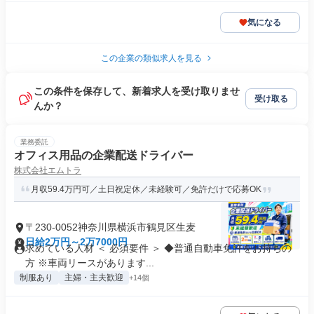
気になる
この企業の類似求人を見る
この条件を保存して、新着求人を受け取りませ
受け取る
んか？
業務委託
オフィス用品の企業配送ドライバー
株式会社エムトラ
月収59.4万円可／土日祝定休／未経験可／免許だけで応募OK
〒230-0052神奈川県横浜市鶴見区生麦
日給2万円～2万7000円
求めている人材 ＜ 必須要件 ＞ ◆普通自動車免許をお持ちの
方 ※車両リースがあります...
制服あり
主婦・主夫歓迎
+14個