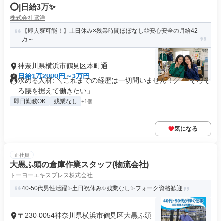
⭕️|日給3万✨️
株式会社鳶洋
【即入寮可能！】土日休み×残業時間ほぼなし◎安心安全の月給42
万～
神奈川県横浜市鶴見区本町通
日給1万2000円～3万円
求める人材: ＼これまでの経歴は一切問いません！／ 「そろそ
ろ腰を据えて働きたい」...
即日勤務OK
残業なし
+1個
気になる
正社員
大黒ふ頭の倉庫作業スタッフ(物流会社)
トーヨーエキスプレス株式会社
40-50代男性活躍✨土日祝休み✨残業なし✨フォーク資格歓迎
〒230-0054神奈川県横浜市鶴見区大黒ふ頭