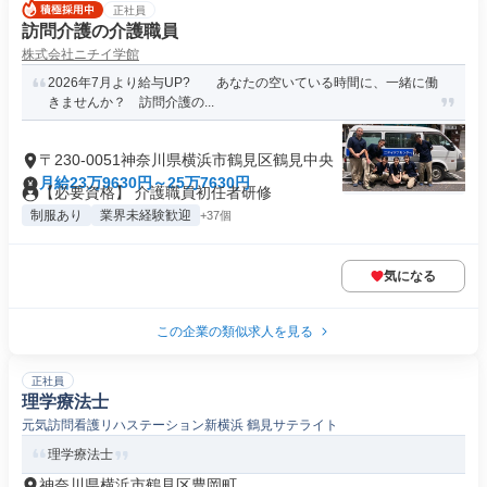
正社員
訪問介護の介護職員
株式会社ニチイ学館
2026年7月より給与UP? あなたの空いている時間に、一緒に働
きませんか？ 訪問介護の...
〒230-0051神奈川県横浜市鶴見区鶴見中央
月給23万9630円～25万7630円
【必要資格】 介護職員初任者研修
制服あり
業界未経験歓迎
+37個
気になる
この企業の類似求人を見る
正社員
理学療法士
元気訪問看護リハステーション新横浜 鶴見サテライト
理学療法士
神奈川県横浜市鶴見区豊岡町