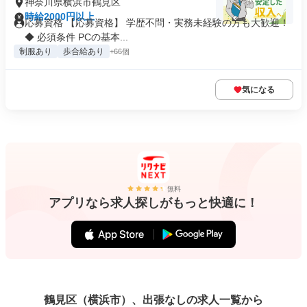
神奈川県横浜市鶴見区
時給2000円以上
応募資格 【応募資格】 学歴不問・実務未経験の方も大歓迎！
◆ 必須条件 PCの基本...
制服あり
歩合給あり
+66個
気になる
無料
アプリなら求人探しがもっと快適に！
鶴見区（横浜市）、出張なしの求人一覧から