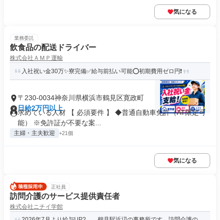
気になる
業務委託
飲食品の配送ドライバー
株式会社ＡＭＰ運輸
入社祝い金30万✨寮完備✅給与前払い可能⭕初期費用ゼロ円❗
〒230-0034神奈川県横浜市鶴見区寛政町
日給2万円以上
求めている人材 【 必須要件 】 ◆普通自動車免許（AT限定可
能） ※免許証が不要な案...
主婦・主夫歓迎
+21個
気になる
正社員
訪問介護のサービス提供責任者
株式会社ニチイ学館
2026年7月より給与UP? 鶴見駅近辺の事務所です。訪問介護の