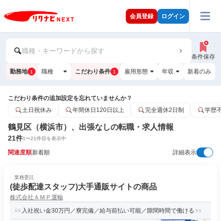
会員登録
ログイン
職種・キーワードから探す
条件保存
勤務地
職種
こだわり条件
雇用形態
年収
新着のみ
1
1
こだわり条件の追加設定を忘れていませんか？
土日祝休み
年間休日120日以上
完全週休2日制
学歴
鶴見区（横浜市）、出張なしの転職・求人情報
21
件
1
〜
21
件目を表示中
関連度順
新着順
詳細表示
業務委託
(徒歩配達スタッフ)大手通販サイトの商品
株式会社ＡＭＰ運輸
入社祝い金30万円／寮完備／給与前払い可能／隙間時間で働ける