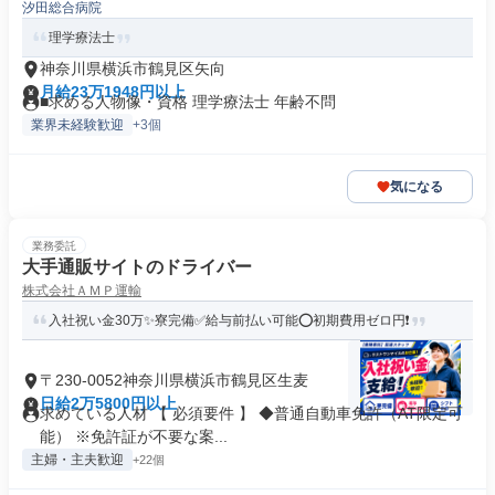
汐田総合病院
理学療法士
神奈川県横浜市鶴見区矢向
月給23万1948円以上
■求める人物像・資格 理学療法士 年齢不問
業界未経験歓迎
+3個
気になる
業務委託
大手通販サイトのドライバー
株式会社ＡＭＰ運輸
入社祝い金30万✨寮完備✅給与前払い可能⭕初期費用ゼロ円❗
〒230-0052神奈川県横浜市鶴見区生麦
日給2万5800円以上
求めている人材 【 必須要件 】 ◆普通自動車免許（AT限定可
能） ※免許証が不要な案...
主婦・主夫歓迎
+22個