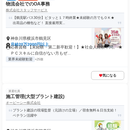
物流会社でのOA事務
株式会社スタッフサービス
【鶴見駅バス30分】ピタッと１７時終業★未経験の方でもＯＫ★
出荷品の梱包など！ 直接雇用実...
神奈川県横浜市鶴見区
月給20万2000円以上
応募資格 【未経験・第二新卒歓迎！】★社会人経験不問。 ★
ＰＣスキルに自信がない方もぜ...
業界未経験歓迎
+25個
気になる
派遣社員
施工管理(大型プラント建設)
オーピーシー株式会社
プラント建設の現場監督（元請けの立場）／宿舎無料＆日当支給！
ベテラン活躍中