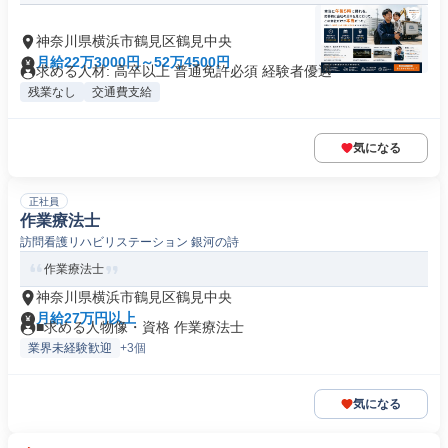
神奈川県横浜市鶴見区鶴見中央
月給22万3000円～52万4500円
求める人材: 高卒以上 普通免許必須 経験者優遇
残業なし
交通費支給
気になる
正社員
作業療法士
訪問看護リハビリステーション 銀河の詩
作業療法士
神奈川県横浜市鶴見区鶴見中央
月給27万円以上
■求める人物像・資格 作業療法士
業界未経験歓迎
+3個
気になる