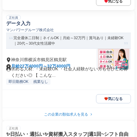
気になる
正社員
データ入力
マンパワーグループ株式会社
完全週休二日制｜ネイルOK｜月給～32万円｜賞与あり｜未経験OK
｜20代～30代女性活躍中
神奈川県横浜市鶴見区鶴見駅
月給22万4000円～32万4000円
求める人材: ・未経験OK ・社会人経験がない方もぜひご応募
ください◎ 【 こんな...
即日勤務OK
残業なし
気になる
この企業の類似求人を見る
正社員
✨️日払い・週払い✨️資材搬入スタッフ|週1回~シフト自由