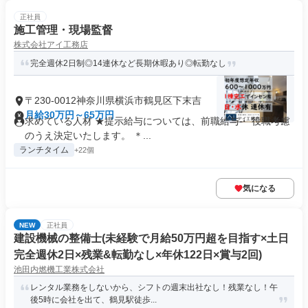
正社員
施工管理・現場監督
株式会社アイ工務店
完全週休2日制◎14連休など長期休暇あり◎転勤なし
〒230-0012神奈川県横浜市鶴見区下末吉
月給30万円～65万円
求めている人材 ★提示給与については、前職給与・ 役職考慮
のうえ決定いたします。 ＊...
ランチタイム
+22個
気になる
NEW
正社員
建設機械の整備士(未経験で月給50万円超を目指す×土日
完全週休2日×残業&転勤なし×年休122日×賞与2回)
池田内燃機工業株式会社
レンタル業務をしないから、シフトの週末出社なし！残業なし！午
後5時に会社を出て、鶴見駅徒歩...