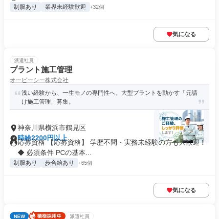
制服あり
業界未経験歓迎
+32個
気になる
派遣社員
プラント施工管理
オーピーシー株式会社
浅い経験から、一生モノの専門性へ。大型プラントを動かす「元請
け施工管理」募集。
神奈川県横浜市鶴見区
時給2200円以上
応募資格 【応募資格】 学歴不問・実務未経験の方も大歓迎！
◆ 必須条件 PCの基本...
制服あり
歩合給あり
+65個
気になる
NEW
派遣社員