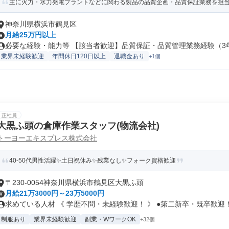
主に火力・水力発電プラントなどに関わる製品の品質企画・品質保証業務を担当い
神奈川県横浜市鶴見区
月給25万円以上
必要な経験・能力等 【該当者歓迎】品質保証・品質管理業務経験（3年以
業界未経験歓迎
年間休日120日以上
退職金あり
+1個
正社員
大黒ふ頭の倉庫作業スタッフ(物流会社)
トーヨーエキスプレス株式会社
40-50代男性活躍✨土日祝休み✨残業なし✨フォーク資格歓迎
〒230-0054神奈川県横浜市鶴見区大黒ふ頭
月給21万3000円～23万5000円
求めている人材 《 学歴不問・未経験歓迎！ 》 ●第二新卒・既卒歓迎！.
制服あり
業界未経験歓迎
副業・WワークOK
+32個