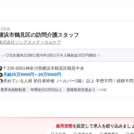
正社員
横浜市鶴見区の訪問介護スタッフ
株式会社ソシアスメディカルケア
◎完全週休2日制◎賞与年2回◎只今入職祝金20万円贈呈
〒230-0051神奈川県横浜市鶴見区鶴見中央
月給25万5000円～26万5000円
求めている人材 初任者研修（ヘルパー2級）以上 学歴不問！経験不問！.
業界未経験歓迎
年間休日120日以上
資格取得支援あり
+15個
雇用形態
を設定して求人を絞り込みまし