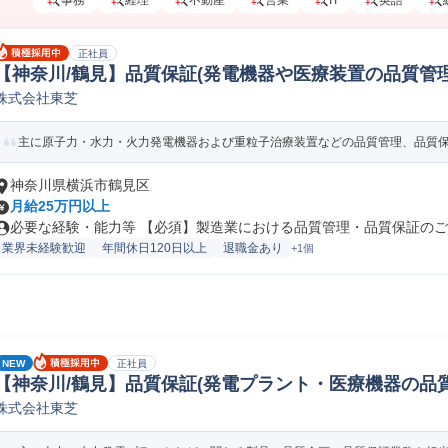
事務
経理
不動産
営業
IT
英語
正社員
【神奈川/鶴見】品質保証(発電機器や医療装置の品質管理
株式会社東芝
理
主に原子力・水力・火力発電機器および重粒子治療装置などの品質管理、品質
神奈川県横浜市鶴見区
月給25万円以上
必要な経験・能力等 【必須】製造業における品質管理・品質保証のご経
業界未経験歓迎
年間休日120日以上
退職金あり
+1個
NEW
正社員
【神奈川/鶴見】品質保証(発電プラント・医療機器の品質
株式会社東芝
子品質保証