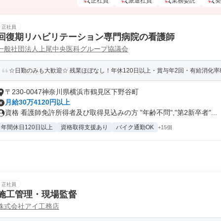
正社員
派遣社員
業務委託
契
正社員
回復期リハビリテーション専門病院の看護師
一般社団法人上尾中央医科グループ協議会
☆日勤のみも大歓迎☆ 残業ほぼなし！年休120日以上・賞与年2回・有給消化率
〒230-0047神奈川県横浜市鶴見区下野谷町
月給30万4120円以上
資格 看護師免許所得者及び取得見込みの方 "年齢不問","第2新卒者"...
年間休日120日以上
資格取得支援あり
バイク通勤OK
+15個
正社員
施工管理・現場監督
株式会社アイ工務店