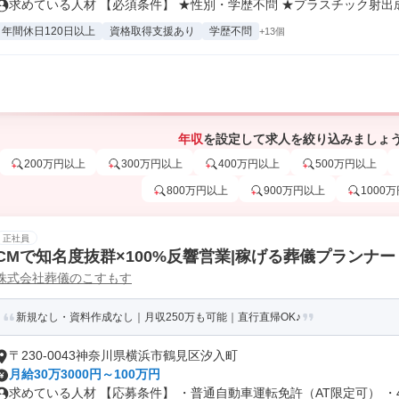
求めている人材 【必須条件】 ★性別・学歴不問 ★プラスチック射出成機
年間休日120日以上
資格取得支援あり
学歴不問
+13個
年収
を設定して求人を絞り込みましょ
200万円以上
300万円以上
400万円以上
500万円以上
800万円以上
900万円以上
1000
正社員
CMで知名度抜群×100%反響営業|稼げる葬儀プランナー
株式会社葬儀のこすもす
新規なし・資料作成なし｜月収250万も可能｜直行直帰OK♪
〒230-0043神奈川県横浜市鶴見区汐入町
月給30万3000円～100万円
求めている人材 【応募条件】 ・普通自動車運転免許（AT限定可） ・4.