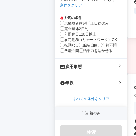
条件をクリア
人気の条件
未経験者歓迎
土日祝休み
完全週休2日制
年間休日120日以上
在宅勤務（リモートワーク）OK
転勤なし
服装自由
年齢不問
学歴不問
語学力を活かせる
雇用形態
年収
すべての条件をクリア
新着のみ
検索