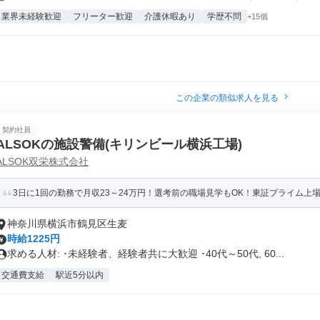
業界未経験歓迎
フリーター歓迎
介護休暇あり
学歴不問
+15個
この企業の類似求人を見る
契約社員
ALSOKの施設警備(キリンビール横浜工場)
ALSOK双栄株式会社
3日に1回の勤務で月収23～24万円！選考前の職場見学もOK！東証プライム上場企
神奈川県横浜市鶴見区生麦
時給1225円
求める人材: ･未経験者、経験者共に大歓迎 ･40代～50代, 60...
交通費支給
駅近5分以内