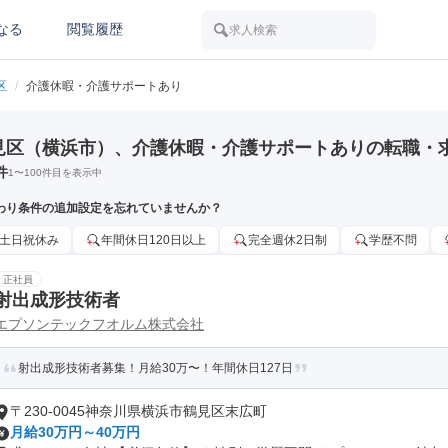
なる
閲覧履歴
求人検索
区
/
介護休暇・介護サポートあり
見区（横浜市）、介護休暇・介護サポートありの転職・
件
1
〜
100
件目を表示中
わり条件の追加設定を忘れていませんか？
土日祝休み
年間休日120日以上
完全週休2日制
学歴不問
正社員
射出成形技術者
エプソンテックフオルム株式会社
射出成形技術者募集！月給30万〜！年間休日127日
〒230-0045神奈川県横浜市鶴見区末広町
月給30万円～40万円