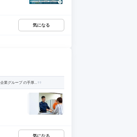
気になる
業グループ の手厚...
気になる