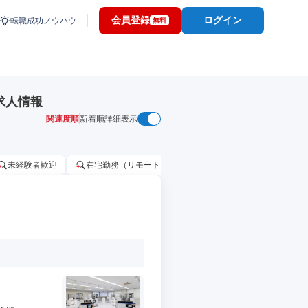
会員登録
ログイン
転職成功ノウハウ
無料
求人情報
関連度順
新着順
詳細表示
未経験者歓迎
在宅勤務（リモートワーク）OK
家賃補助・住宅手当