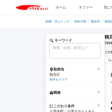
ホーム
オファー
気に
転職・求人トップ
/
神奈川県
/
横浜市
/
鶴見
鶴
キーワード
700
こだ
勤務地
鶴見区
条件をクリア
職種
こだわり条件
介護休暇・介護サポートあり