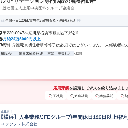
リハビリテーション専門病院の看護補助者
一般社団法人上尾中央医科グループ協議会
年間休日120日/賞与年2回/無資格・未経験歓迎
〒230-0047神奈川県横浜市鶴見区下野谷町
月給24万5000円以上
資格 介護職員初任者研修修了は必須ではございません。 未経験者の方も
制服あり
業界未経験歓迎
主婦・主夫歓迎
+22個
雇用形態
を設定して求人を絞り込みまし
正社員
派遣社員
業務委託
契
正社員
【横浜】人事業務/JFEグループ/年間休日126日以上/福
JFEテクノス株式会社