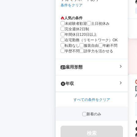
条件をクリア
人気の条件
未経験者歓迎
土日祝休み
完全週休2日制
年間休日120日以上
在宅勤務（リモートワーク）OK
転勤なし
服装自由
年齢不問
学歴不問
語学力を活かせる
雇用形態
年収
すべての条件をクリア
新着のみ
検索