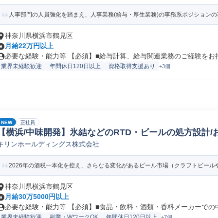
人事部門の人員強化を踏まえ、人事業務(給与・厚生業務)の事務系ポジションの募
神奈川県横浜市鶴見区
月給22万円以上
必要な経験・能力等 【必須】■給与計算、給与関連業務のご経験をお持ち
業界未経験歓迎
年間休日120日以上
資格取得支援あり
+3個
NEW
正社員
【横浜/中味開発】氷結などのRTD・ビールの処方設計/
キリンホールディングス株式会社
品企画
2026年の酒税一本化を控え、さらなる変化があるビール市場（クラフトビールや海
神奈川県横浜市鶴見区
月給30万5000円以上
必要な経験・能力等 【必須】■食品・飲料・酒類・香料メーカーでの中味
業界未経験歓迎
副業・WワークOK
年間休日120日以上
+7個