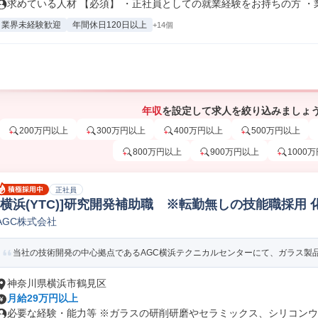
求めている人材 【必須】 ・正社員としての就業経験をお持ちの方 ・業務
業界未経験歓迎
年間休日120日以上
+14個
年収
を設定して求人を絞り込みましょ
200万円以上
300万円以上
400万円以上
500万円以上
800万円以上
900万円以上
1000
正社員
[横浜(YTC)]研究開発補助職 ※転勤無しの技能職採用
AGC株式会社
当社の技術開発の中心拠点であるAGC横浜テクニカルセンターにて、ガラス製品の
神奈川県横浜市鶴見区
月給29万円以上
必要な経験・能力等 ※ガラスの研削研磨やセラミックス、シリコンウエ