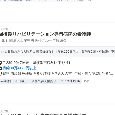
正社員
回復期リハビリテーション専門病院の看護師
一般社団法人上尾中央医科グループ協議会
☆日勤のみも大歓迎☆ 残業ほぼなし！年休120日以上・賞与年2回・有給消化率
〒230-0047神奈川県横浜市鶴見区下野谷町
月給30万4120円以上
資格 看護師免許所得者及び取得見込みの方 "年齢不問","第2新卒者"...
年間休日120日以上
資格取得支援あり
バイク通勤OK
+15個
正社員