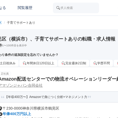
なる
閲覧履歴
求人検索
区
/
子育てサポートあり
見区（横浜市）、子育てサポートありの転職・求人情報
件
1
〜
100
件目を表示中
わり条件の追加設定を忘れていませんか？
土日祝休み
年間休日120日以上
完全週休2日制
学歴不問
正社員
Amazon配送センターでの物流オペレーションリーダー
アマゾンジャパン合同会社
【年収400万〜】Amazonで身につく分析×マネジメント力
〒230-0000神奈川県横浜市鶴見区
年俸400万円以上