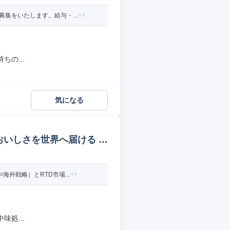
集をいたします。給与・...
の...
気になる
おいしさを世界へ届ける 商
外戦略）とRTD市場...
処...