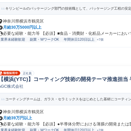
キリンビールのパッケージング部門の技術職として、パッケージング工程の安定稼
神奈川県横浜市鶴見区
月給30万5000円以上
必要な経験・能力等 【必須】■食品・消費財・化粧品メーカーにおいて、
業界未経験歓迎
副業・WワークOK
年間休日120日以上
+7個
正社員
【横浜(YTC)】コーティング技術の開発テーマ推進担当
AGC株式会社
コーティングチームは、ガラス・セラミックスをはじめとした基材にコーティング
神奈川県横浜市鶴見区
月給39万円以上
必要な経験・能力等 【必須】●半導体分野における薄膜の開発または製造
業界未経験歓迎
副業・WワークOK
年間休日120日以上
+7個