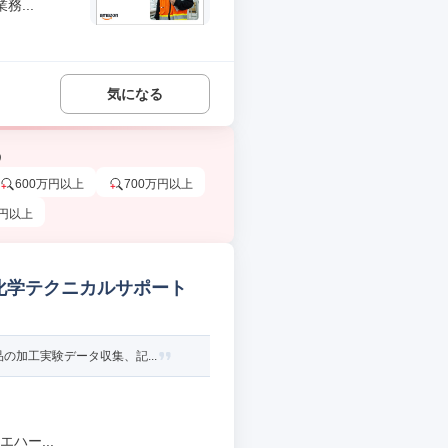
...
気になる
う
600万円以上
700万円以上
万円以上
 化学テクニカルサポート
加工実験データ収集、記...
ハー...