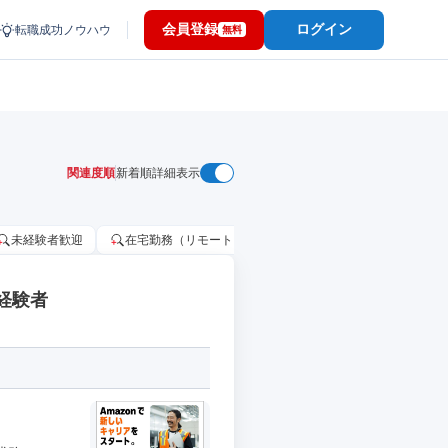
会員登録
ログイン
転職成功ノウハウ
無料
関連度順
新着順
詳細表示
未経験者歓迎
在宅勤務（リモートワーク）OK
家賃補助・住宅手当
経験者