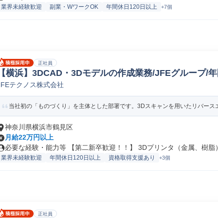
業界未経験歓迎
副業・WワークOK
年間休日120日以上
+7個
正社員
【横浜】3DCAD・3Dモデルの作成業務/JFEグループ/年
JFEテクノス株式会社
験/テスト(機械/電気/電子製品専門職)
当社初の「ものづくり」を主体とした部署です。3Dスキャンを用いたリバースエ
神奈川県横浜市鶴見区
月給22万円以上
必要な経験・能力等 【第二新卒歓迎！！】 3Dプリンタ（金属、樹脂）、
業界未経験歓迎
年間休日120日以上
資格取得支援あり
+3個
正社員