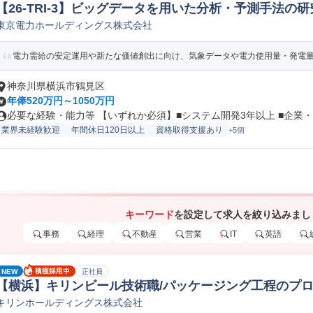
【26-TRI-3】ビッグデータを用いた分析・予測手法の
東京電力ホールディングス株式会社
ィスト
電力需給の安定運用や新たな価値創出に向け、気象データや電力使用量・発電量な
神奈川県横浜市鶴見区
年俸520万円～1050万円
必要な経験・能力等 【いずれか必須】■システム開発3年以上 ■企業・研
業界未経験歓迎
年間休日120日以上
資格取得支援あり
+5個
キーワード
を設定して求人を絞り込みまし
事務
経理
不動産
営業
IT
英語
NEW
正社員
【横浜】キリンビール技術職/パッケージング工程のプロ
キリンホールディングス株式会社
(食品/飲料/たばこ)