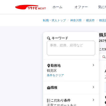
ホーム
オファー
気に
転職・求人トップ
/
神奈川県
/
横浜市
/
鶴見
鶴
キーワード
267
こだ
勤務地
鶴見区
条件をクリア
職種
こだわり条件
子育てサポートあり